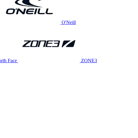
O'Neill
rth Face
ZONE3