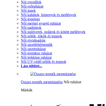
Nöi overállok
Női esőruházat
Női ingek
Női kabátok, köpenyek és mellények
Női leggings
Női merinó gyapjú ruházat
Női nadrágok
Női pulóverek, polárok és kötött mellények
Női pólók, trikók és toppok
Női rövidnadrág
Női sportfehérneműk
Női sportruházat
Női termikus ruházat
Női trekking ruházat
Női UV-védő pólók és toppok
Láss többet...
Összes termék megtekintése
Női ruházat
Márkák