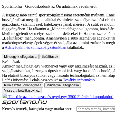
Sportano.hu - Gondoskodunk az Ön adatainak védelméről
A legmagasabb szintű sportszolgáltatásokat szeretnénk nyújtani. Enne
hozzájárulását megadja, analitikai és hirdetés személyre szabási célok
igazodnak, valamint ezek hatékonyságának mérését. A sütik és mobil 
függvényében. Ha rákattint a „Mindent elfogadok” gombra, hozzájáru
kívül megjelenő személyre szabott hirdetéseket is. Ha nem szeretné me
„Beállítások” menüpontra. Amennyiben a sütik személyes adatokat tart
marketingtevékenységek végzését szolgálja az adminisztrátor és megb
a
Adatvédelmi és süti szabályzatunkban
találhatók.
Mindegyik elfogadása
Beállítások
Beállítások
Amikor meglátogat egy webhelyet vagy egy alkalmazást használ, az in
szolgáltatásainkat, bizonyos típusú cookie-k vagy hasonló technológiák
Ha elutasít bizonyos sütiket vagy hasonló technológiákat, az nem alap
Leírás kibontása
Leírás összecsukása
További információ
Kiválasztás jóváhagyása
Mindegyik elfogadása
Vissza a beállításokhoz
Töltsd le az alkalmazást és nyerj egy 3500 Ft értékű kuponkódot!
Keresés termék, kategória vagy márka szerint