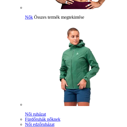
Nők
Összes termék megtekintése
Női ruházat
Fürdőruhák nőknek
Női edzőruházat