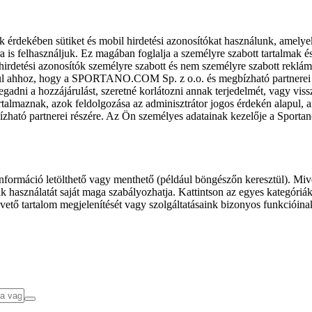
k érdekében sütiket és mobil hirdetési azonosítókat használunk, amelye
ra is felhasználjuk. Ez magában foglalja a személyre szabott tartalmak 
hirdetési azonosítók személyre szabott és nem személyre szabott rekl
l ahhoz, hogy a SPORTANO.COM Sp. z o.o. és megbízható partnerei fel
gadni a hozzájárulást, szeretné korlátozni annak terjedelmét, vagy viss
almaznak, azok feldolgozása az adminisztrátor jogos érdekén alapul, am
ízható partnerei részére. Az Ön személyes adatainak kezelője a Sporta
formáció letölthető vagy menthető (például böngészőn keresztül). Mive
 használatát saját maga szabályozhatja. Kattintson az egyes kategóriák f
vető tartalom megjelenítését vagy szolgáltatásaink bizonyos funkcióina