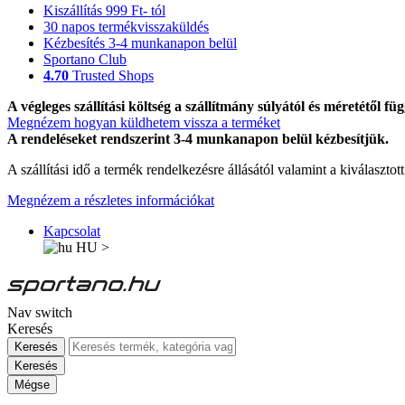
Kiszállítás 999 Ft- tól
30 napos termékvisszaküldés
Kézbesítés 3-4 munkanapon belül
Sportano Club
4.70
Trusted Shops
A végleges szállítási költség a szállítmány súlyától és méretétől füg
Megnézem hogyan küldhetem vissza a terméket
A rendeléseket rendszerint 3-4 munkanapon belül kézbesítjük.
A szállítási idő a termék rendelkezésre állásától valamint a kiválasztot
Megnézem a részletes információkat
Kapcsolat
HU
>
Nav switch
Keresés
Keresés
Keresés
Mégse