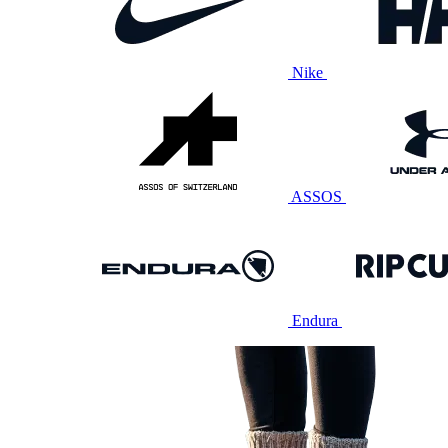
Nike
ASSOS
Endura