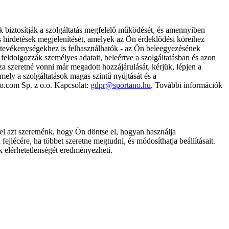
k biztosítják a szolgáltatás megfelelő működését, és amennyiben
és hirdetések megjelenítését, amelyek az Ön érdeklődési köreihez
ámtevékenységekhez is felhasználhatók - az Ön beleegyezésének
dolgozzák személyes adatait, beleértve a szolgáltatásban és azon
za szeretné vonni már megadott hozzájárulását, kérjük, lépjen a
ely a szolgáltatások magas szintű nyújtását és a
no.com Sp. z o.o. Kapcsolat:
gdpr@sportano.hu
. További információk
l azt szeretnénk, hogy Ön döntse el, hogyan használja
ejlécére, ha többet szeretne megtudni, és módosíthatja beállításait.
k elérhetetlenségét eredményezheti.