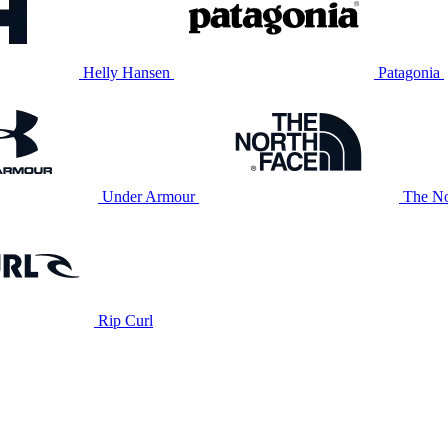
Helly Hansen
Patagonia
Under Armour
The No
Rip Curl