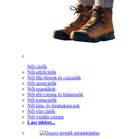
Női cipők
Női edzőcipők
Női flip-flopok és csúszdák
Női sportcipők
Női szandálok
Női téli csizma és hótaposók
Női tornacipők
Női túra- és túrabakancsok
Női vízi cipők
Női vizálló csizma
Láss többet...