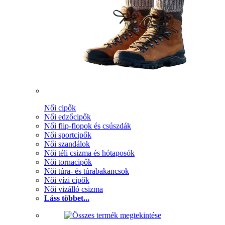
Női cipők
Női edzőcipők
Női flip-flopok és csúszdák
Női sportcipők
Női szandálok
Női téli csizma és hótaposók
Női tornacipők
Női túra- és túrabakancsok
Női vízi cipők
Női vizálló csizma
Láss többet...