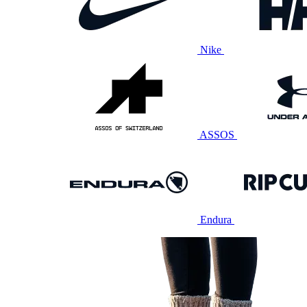
Nike
ASSOS
Endura