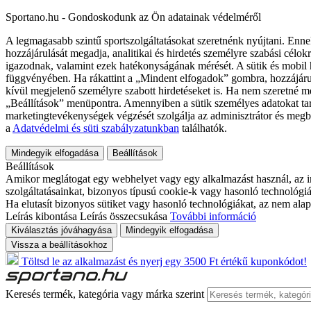
Sportano.hu - Gondoskodunk az Ön adatainak védelméről
A legmagasabb szintű sportszolgáltatásokat szeretnénk nyújtani. Enne
hozzájárulását megadja, analitikai és hirdetés személyre szabási célok
igazodnak, valamint ezek hatékonyságának mérését. A sütik és mobil 
függvényében. Ha rákattint a „Mindent elfogadok” gombra, hozzájáru
kívül megjelenő személyre szabott hirdetéseket is. Ha nem szeretné me
„Beállítások” menüpontra. Amennyiben a sütik személyes adatokat tart
marketingtevékenységek végzését szolgálja az adminisztrátor és megb
a
Adatvédelmi és süti szabályzatunkban
találhatók.
Mindegyik elfogadása
Beállítások
Beállítások
Amikor meglátogat egy webhelyet vagy egy alkalmazást használ, az in
szolgáltatásainkat, bizonyos típusú cookie-k vagy hasonló technológiák
Ha elutasít bizonyos sütiket vagy hasonló technológiákat, az nem alap
Leírás kibontása
Leírás összecsukása
További információ
Kiválasztás jóváhagyása
Mindegyik elfogadása
Vissza a beállításokhoz
Töltsd le az alkalmazást és nyerj egy 3500 Ft értékű kuponkódot!
Keresés termék, kategória vagy márka szerint