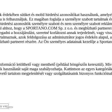
k érdekében sütiket és mobil hirdetési azonosítókat használunk, amelye
ra is felhasználjuk. Ez magában foglalja a személyre szabott tartalmak 
hirdetési azonosítók személyre szabott és nem személyre szabott rekl
l ahhoz, hogy a SPORTANO.COM Sp. z o.o. és megbízható partnerei fel
gadni a hozzájárulást, szeretné korlátozni annak terjedelmét, vagy viss
almaznak, azok feldolgozása az adminisztrátor jogos érdekén alapul, am
ízható partnerei részére. Az Ön személyes adatainak kezelője a Sporta
formáció letölthető vagy menthető (például böngészőn keresztül). Mive
 használatát saját maga szabályozhatja. Kattintson az egyes kategóriák f
vető tartalom megjelenítését vagy szolgáltatásaink bizonyos funkcióina