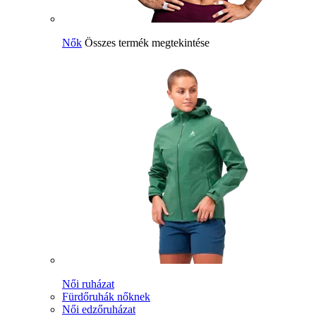
Nők
Összes termék megtekintése
Női ruházat
Fürdőruhák nőknek
Női edzőruházat