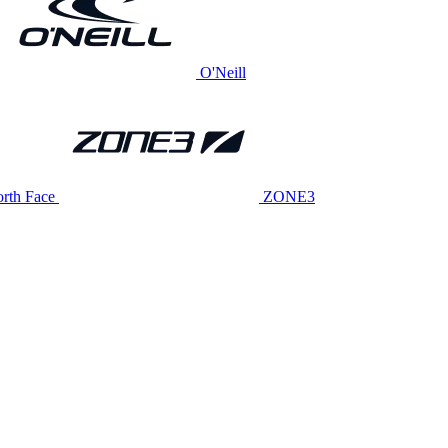
O'Neill
rth Face
ZONE3