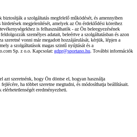
k biztosítják a szolgáltatás megfelelő működését, és amennyiben
és hirdetések megjelenítését, amelyek az Ön érdeklődési köreihez
ámtevékenységekhez is felhasználhatók - az Ön beleegyezésének
dolgozzák személyes adatait, beleértve a szolgáltatásban és azon
za szeretné vonni már megadott hozzájárulását, kérjük, lépjen a
ely a szolgáltatások magas szintű nyújtását és a
no.com Sp. z o.o. Kapcsolat:
gdpr@sportano.hu
. További információk
l azt szeretnénk, hogy Ön döntse el, hogyan használja
ejlécére, ha többet szeretne megtudni, és módosíthatja beállításait.
k elérhetetlenségét eredményezheti.