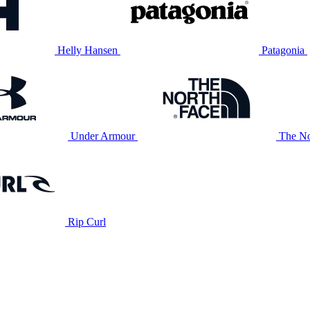
Helly Hansen
Patagonia
Under Armour
The No
Rip Curl