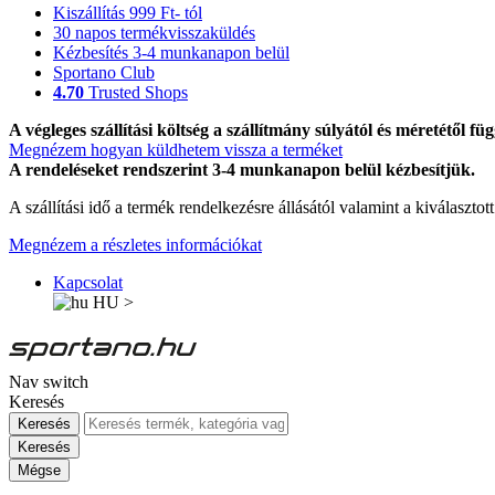
Kiszállítás 999 Ft- tól
30 napos termékvisszaküldés
Kézbesítés 3-4 munkanapon belül
Sportano Club
4.70
Trusted Shops
A végleges szállítási költség a szállítmány súlyától és méretétől füg
Megnézem hogyan küldhetem vissza a terméket
A rendeléseket rendszerint 3-4 munkanapon belül kézbesítjük.
A szállítási idő a termék rendelkezésre állásától valamint a kiválasztot
Megnézem a részletes információkat
Kapcsolat
HU
>
Nav switch
Keresés
Keresés
Keresés
Mégse