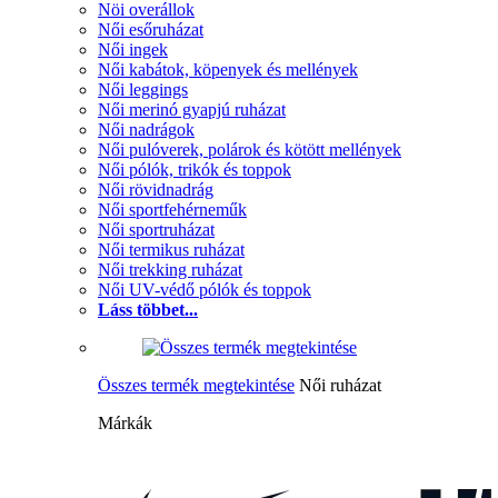
Nöi overállok
Női esőruházat
Női ingek
Női kabátok, köpenyek és mellények
Női leggings
Női merinó gyapjú ruházat
Női nadrágok
Női pulóverek, polárok és kötött mellények
Női pólók, trikók és toppok
Női rövidnadrág
Női sportfehérneműk
Női sportruházat
Női termikus ruházat
Női trekking ruházat
Női UV-védő pólók és toppok
Láss többet...
Összes termék megtekintése
Női ruházat
Márkák