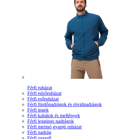
Férfi ruházat
Férfi edzőruházat
Férfi esőruházat
Férfi fürdőnadrágok és rövidnadrágok
Férfi ingek
Férfi kabátok és mellények
Férfi leggings nadrágok
Férfi merinó gyapjú ruházat
Férfi nadrág
Férfi overall