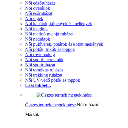
Női edzőruházat
Nöi overállok
Női esőruházat
Női ingek
Női kabátok, köpenyek és mellények
Női leggings
Női merinó gyapjú ruházat
Női nadrágok
Női pulóverek, polárok és kötött mellények
Női pólók, trikók és toppok
Női rövidnadrág
Női sportfehérneműk
Női sportruházat
Női termikus ruházat
Női trekking ruházat
Női UV-védő pólók és toppok
Láss többet...
Összes termék megtekintése
Női ruházat
Márkák