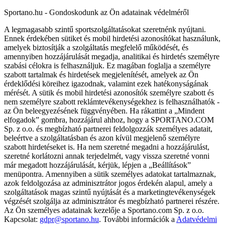
Sportano.hu - Gondoskodunk az Ön adatainak védelméről
A legmagasabb szintű sportszolgáltatásokat szeretnénk nyújtani.
Ennek érdekében sütiket és mobil hirdetési azonosítókat használunk,
amelyek biztosítják a szolgáltatás megfelelő működését, és
amennyiben hozzájárulását megadja, analitikai és hirdetés személyre
szabási célokra is felhasználjuk. Ez magában foglalja a személyre
szabott tartalmak és hirdetések megjelenítését, amelyek az Ön
érdeklődési köreihez igazodnak, valamint ezek hatékonyságának
mérését. A sütik és mobil hirdetési azonosítók személyre szabott és
nem személyre szabott reklámtevékenységekhez is felhasználhatók -
az Ön beleegyezésének függvényében. Ha rákattint a „Mindent
elfogadok” gombra, hozzájárul ahhoz, hogy a SPORTANO.COM
Sp. z o.o. és megbízható partnerei feldolgozzák személyes adatait,
beleértve a szolgáltatásban és azon kívül megjelenő személyre
szabott hirdetéseket is. Ha nem szeretné megadni a hozzájárulást,
szeretné korlátozni annak terjedelmét, vagy vissza szeretné vonni
már megadott hozzájárulását, kérjük, lépjen a „Beállítások”
menüpontra. Amennyiben a sütik személyes adatokat tartalmaznak,
azok feldolgozása az adminisztrátor jogos érdekén alapul, amely a
szolgáltatások magas szintű nyújtását és a marketingtevékenységek
végzését szolgálja az adminisztrátor és megbízható partnerei részére.
Az Ön személyes adatainak kezelője a Sportano.com Sp. z o.o.
Kapcsolat:
gdpr@sportano.hu
. További információk a
Adatvédelmi