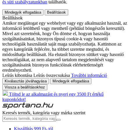
és süti szabályzatunkban
találhatók.
Mindegyik elfogadása
Beállítások
Beállítások
Amikor meglátogat egy webhelyet vagy egy alkalmazást használ, az
információ letölthető vagy menthető (például böngészőn keresztül).
Mivel azt szeretnénk, hogy Ön döntse el, hogyan használja
szolgáltatásainkat, bizonyos típusú cookie-k vagy hasonló
technológiák használatát saját maga szabályozhatja. Kattintson az
egyes kategóriák fejlécére, ha többet szeretne megtudni, és
módosíthatja beállításait. Ha elutasít bizonyos sütiket vagy hasonló
technológiákat, az nem alapvető tartalom megjelenítését vagy
szolgáltatásaink bizonyos funkcióinak elérhetetlenségét
eredményezheti.
Leírás kibontása
Leírás összecsukása
További információ
Kiválasztás jóváhagyása
Mindegyik elfogadása
Vissza a beállításokhoz
Töltsd le az alkalmazást és nyerj egy 3500 Ft értékű
kuponkódot!
Keresés termék, kategória vagy márka szerint
Kiszállítás 999 Ft- tól