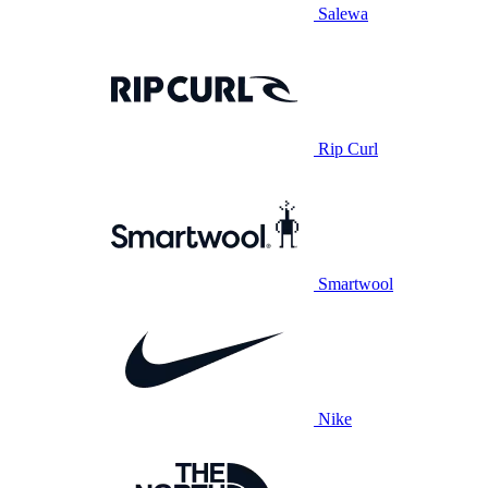
Salewa
Rip Curl
Smartwool
Nike