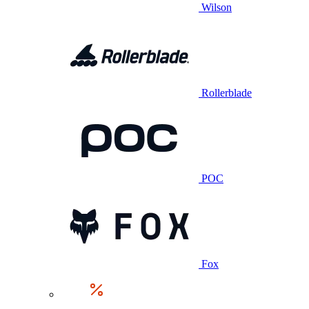
Wilson
Rollerblade
POC
Fox