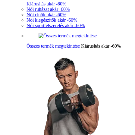
Kiárusítás akár -60%
Női ruházat akár -60%
Női cipők akár -60%
Női kiegészítők akár -60%
Női sportfelszerelés akár -60%
Összes termék megtekintése
Kiárusítás akár -60%