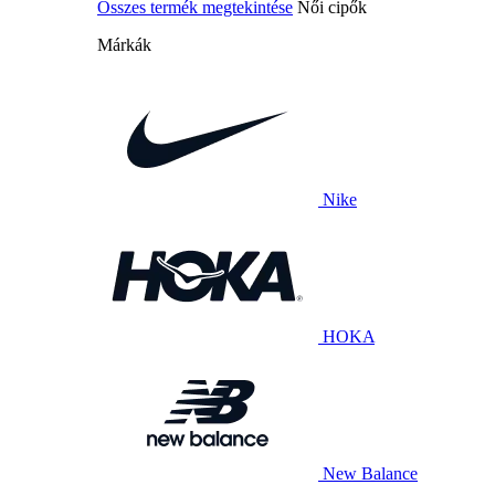
Összes termék megtekintése
Női cipők
Márkák
Nike
HOKA
New Balance