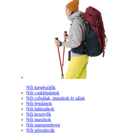
Női kiegészítők
Női csuklópántok
Női csősálak, maszkok és sálak
Női fejpántok
Női hátizsákok
Női kesztyűk
Női maszkok
Női napszemüveg
Női pénztárcák