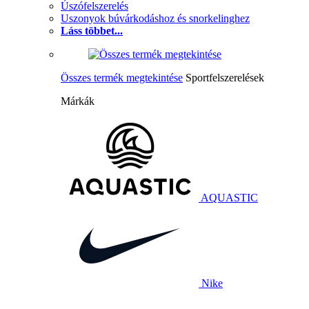
Úszófelszerelés
Uszonyok búvárkodáshoz és snorkelinghez
Láss többet...
Összes termék megtekintése
Sportfelszerelések
Márkák
AQUASTIC
Nike