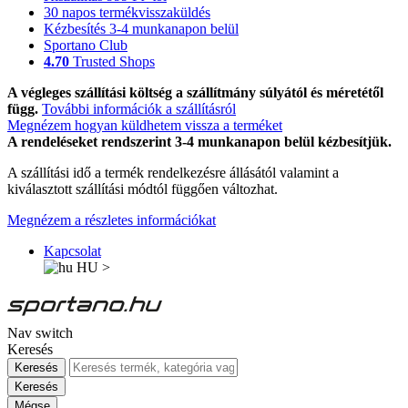
30 napos termékvisszaküldés
Kézbesítés 3-4 munkanapon belül
Sportano Club
4.70
Trusted Shops
A végleges szállítási költség a szállítmány súlyától és méretétől
függ.
További információk a szállításról
Megnézem hogyan küldhetem vissza a terméket
A rendeléseket rendszerint 3-4 munkanapon belül kézbesítjük.
A szállítási idő a termék rendelkezésre állásától valamint a
kiválasztott szállítási módtól függően változhat.
Megnézem a részletes információkat
Kapcsolat
HU
>
Nav switch
Keresés
Keresés
Keresés
Mégse