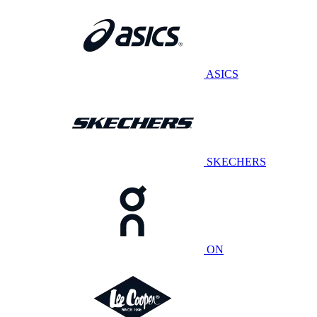
ASICS
SKECHERS
ON