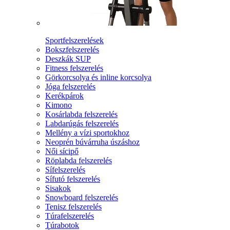
Sportfelszerelések
Bokszfelszerelés
Deszkák SUP
Fitness felszerelés
Görkorcsolya és inline korcsolya
Jóga felszerelés
Kerékpárok
Kimono
Kosárlabda felszerelés
Labdarúgás felszerelés
Mellény a vízi sportokhoz
Neoprén búvárruha úszáshoz
Női sícipő
Röplabda felszerelés
Sífelszerelés
Sífutó felszerelés
Sisakok
Snowboard felszerelés
Tenisz felszerelés
Túrafelszerelés
Túrabotok