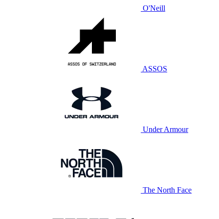
O'Neill
ASSOS
Under Armour
The North Face