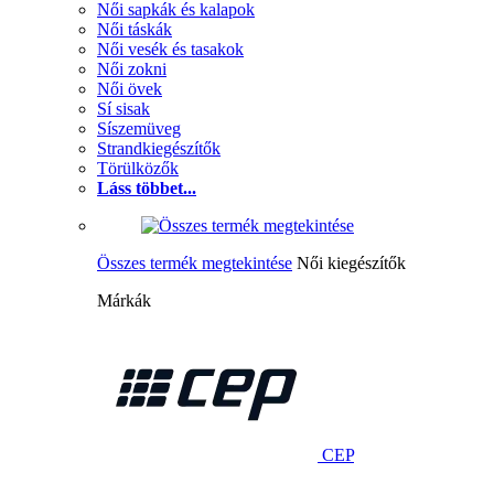
Női sapkák és kalapok
Női táskák
Női vesék és tasakok
Női zokni
Női övek
Sí sisak
Síszemüveg
Strandkiegészítők
Törülközők
Láss többet...
Összes termék megtekintése
Női kiegészítők
Márkák
CEP