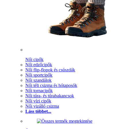
Női cipők
Női edzőcipők
Női flip-flopok és csúszdák
Női sportcipők
Női szandálok
Női téli csizma és hótaposók
Női tornacipők
Női túra- és túrabakancsok
Női vízi cipők
Női vizálló csizma
Láss többet...