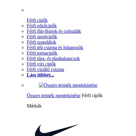
Férfi cipők
Férfi edzőcipők
Férfi flip-flopok és csúszdák
Férfi sportcipők
Férfi szandálok
Férfi téli csizma és hótaposók
Férfi tornacipők
Férfi túra- és túrabakancsok
Férfi vízi cipők
Férfi vizálló csizma
Láss többet...
Összes termék megtekintése
Férfi cipők
Márkák