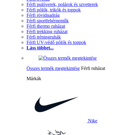
Férfi pulóverek, polárok és szvetterek
Férfi pólók, trikók és toppok
Férfi rövidnadrág
Férfi sportfehérneműk
Férfi thermo ruházat
Férfi trekking ruházat
Férfi tréningruhák
Férfi UV-védő pólók és toppok
Láss többet...
Összes termék megtekintése
Férfi ruházat
Márkák
Nike