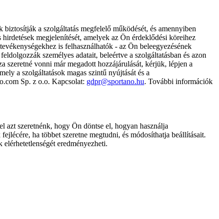
k biztosítják a szolgáltatás megfelelő működését, és amennyiben
és hirdetések megjelenítését, amelyek az Ön érdeklődési köreihez
ámtevékenységekhez is felhasználhatók - az Ön beleegyezésének
dolgozzák személyes adatait, beleértve a szolgáltatásban és azon
za szeretné vonni már megadott hozzájárulását, kérjük, lépjen a
ely a szolgáltatások magas szintű nyújtását és a
no.com Sp. z o.o. Kapcsolat:
gdpr@sportano.hu
. További információk
l azt szeretnénk, hogy Ön döntse el, hogyan használja
ejlécére, ha többet szeretne megtudni, és módosíthatja beállításait.
k elérhetetlenségét eredményezheti.