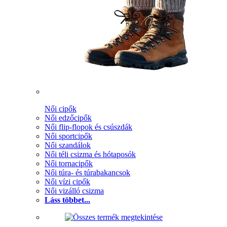
Női cipők
Női edzőcipők
Női flip-flopok és csúszdák
Női sportcipők
Női szandálok
Női téli csizma és hótaposók
Női tornacipők
Női túra- és túrabakancsok
Női vízi cipők
Női vizálló csizma
Láss többet...