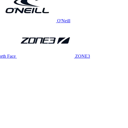
O'Neill
rth Face
ZONE3