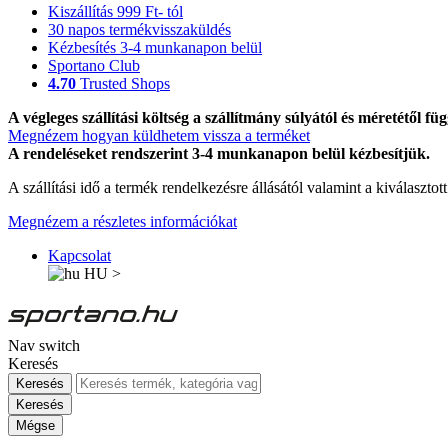
Kiszállítás 999 Ft- tól
30 napos termékvisszaküldés
Kézbesítés 3-4 munkanapon belül
Sportano Club
4.70
Trusted Shops
A végleges szállítási költség a szállítmány súlyától és méretétől füg
Megnézem hogyan küldhetem vissza a terméket
A rendeléseket rendszerint 3-4 munkanapon belül kézbesítjük.
A szállítási idő a termék rendelkezésre állásától valamint a kiválasztot
Megnézem a részletes információkat
Kapcsolat
HU
>
Nav switch
Keresés
Keresés
Keresés
Mégse