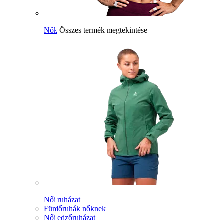
Nők
Összes termék megtekintése
Női ruházat
Fürdőruhák nőknek
Női edzőruházat