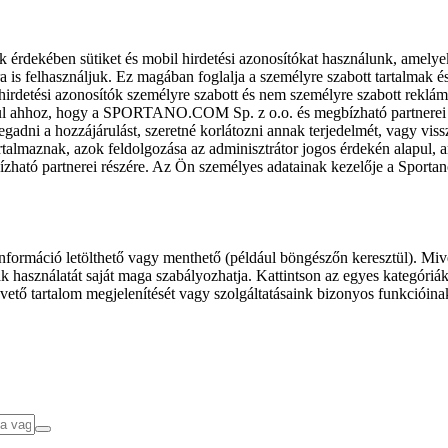
k érdekében sütiket és mobil hirdetési azonosítókat használunk, amelye
ra is felhasználjuk. Ez magában foglalja a személyre szabott tartalmak 
hirdetési azonosítók személyre szabott és nem személyre szabott rekl
l ahhoz, hogy a SPORTANO.COM Sp. z o.o. és megbízható partnerei fel
gadni a hozzájárulást, szeretné korlátozni annak terjedelmét, vagy viss
almaznak, azok feldolgozása az adminisztrátor jogos érdekén alapul, am
ízható partnerei részére. Az Ön személyes adatainak kezelője a Sporta
formáció letölthető vagy menthető (például böngészőn keresztül). Mive
 használatát saját maga szabályozhatja. Kattintson az egyes kategóriák f
vető tartalom megjelenítését vagy szolgáltatásaink bizonyos funkcióina