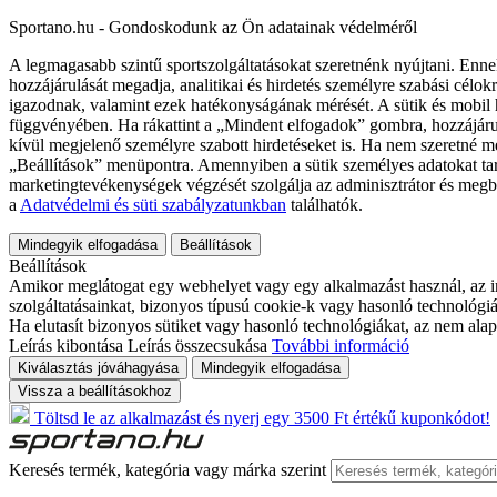
Sportano.hu - Gondoskodunk az Ön adatainak védelméről
A legmagasabb szintű sportszolgáltatásokat szeretnénk nyújtani. Enne
hozzájárulását megadja, analitikai és hirdetés személyre szabási célok
igazodnak, valamint ezek hatékonyságának mérését. A sütik és mobil 
függvényében. Ha rákattint a „Mindent elfogadok” gombra, hozzájáru
kívül megjelenő személyre szabott hirdetéseket is. Ha nem szeretné me
„Beállítások” menüpontra. Amennyiben a sütik személyes adatokat tart
marketingtevékenységek végzését szolgálja az adminisztrátor és megb
a
Adatvédelmi és süti szabályzatunkban
találhatók.
Mindegyik elfogadása
Beállítások
Beállítások
Amikor meglátogat egy webhelyet vagy egy alkalmazást használ, az in
szolgáltatásainkat, bizonyos típusú cookie-k vagy hasonló technológiák
Ha elutasít bizonyos sütiket vagy hasonló technológiákat, az nem alap
Leírás kibontása
Leírás összecsukása
További információ
Kiválasztás jóváhagyása
Mindegyik elfogadása
Vissza a beállításokhoz
Töltsd le az alkalmazást és nyerj egy 3500 Ft értékű kuponkódot!
Keresés termék, kategória vagy márka szerint