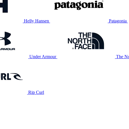
Helly Hansen
Patagonia
Under Armour
The No
Rip Curl