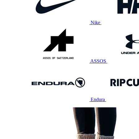
Nike
ASSOS
Endura