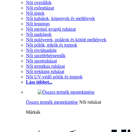
Nöi overállok
Női esőruházat
Női ingek
Női kabátok, köpenyek és mellények
Női leggings
Női merinó gyapjú ruházat
Női nadrágok
Női pulóverek, polárok és kötött mellények
Női pólók, trikók és toppok
Női rövidnadrág
Női sportfehérneműk
Női sportruházat
Női termikus ruházat
Női trekking ruházat
Női UV-védő pólók és toppok
Láss többet...
Összes termék megtekintése
Női ruházat
Márkák