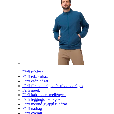
Férfi ruházat
Férfi edzőruházat
Férfi esőruházat
Férfi fürdőnadrágok és rövidnadrágok
Férfi ingek
Férfi kabátok és mellények
Férfi leggings nadrágok
Férfi merinó gyapjú ruházat
Férfi nadrág
Férfi overall