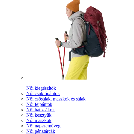
Női kiegészítők
Női csuklópántok
Női csősálak, maszkok és sálak
Női fejpántok
Női hátizsákok
Női kesztyűk
Női maszkok
Női napszemüveg
Női pénztárcák