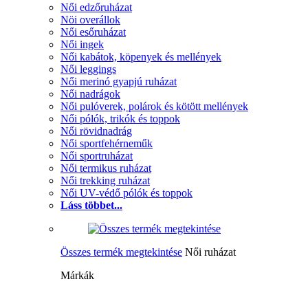
Női edzőruházat
Nöi overállok
Női esőruházat
Női ingek
Női kabátok, köpenyek és mellények
Női leggings
Női merinó gyapjú ruházat
Női nadrágok
Női pulóverek, polárok és kötött mellények
Női pólók, trikók és toppok
Női rövidnadrág
Női sportfehérneműk
Női sportruházat
Női termikus ruházat
Női trekking ruházat
Női UV-védő pólók és toppok
Láss többet...
Összes termék megtekintése
Női ruházat
Márkák