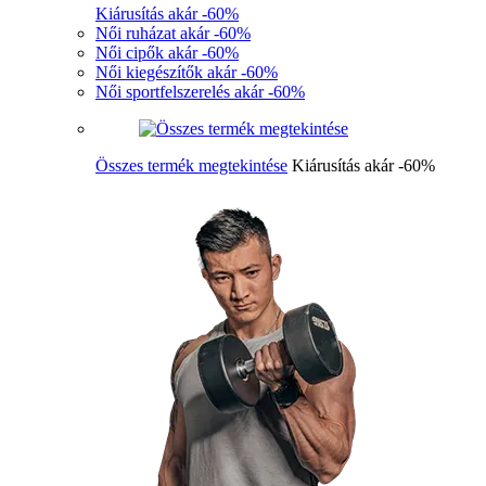
Kiárusítás akár -60%
Női ruházat akár -60%
Női cipők akár -60%
Női kiegészítők akár -60%
Női sportfelszerelés akár -60%
Összes termék megtekintése
Kiárusítás akár -60%