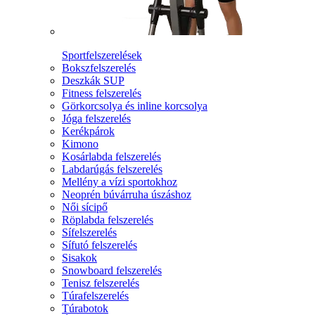
Sportfelszerelések
Bokszfelszerelés
Deszkák SUP
Fitness felszerelés
Görkorcsolya és inline korcsolya
Jóga felszerelés
Kerékpárok
Kimono
Kosárlabda felszerelés
Labdarúgás felszerelés
Mellény a vízi sportokhoz
Neoprén búvárruha úszáshoz
Női sícipő
Röplabda felszerelés
Sífelszerelés
Sífutó felszerelés
Sisakok
Snowboard felszerelés
Tenisz felszerelés
Túrafelszerelés
Túrabotok