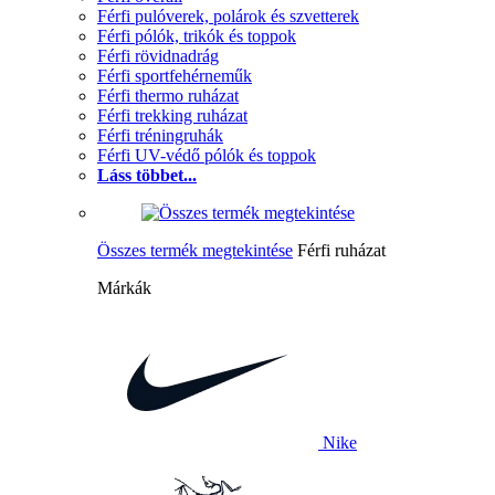
Férfi pulóverek, polárok és szvetterek
Férfi pólók, trikók és toppok
Férfi rövidnadrág
Férfi sportfehérneműk
Férfi thermo ruházat
Férfi trekking ruházat
Férfi tréningruhák
Férfi UV-védő pólók és toppok
Láss többet...
Összes termék megtekintése
Férfi ruházat
Márkák
Nike