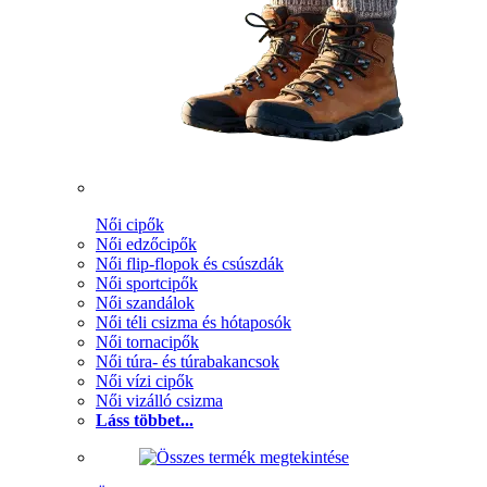
Női cipők
Női edzőcipők
Női flip-flopok és csúszdák
Női sportcipők
Női szandálok
Női téli csizma és hótaposók
Női tornacipők
Női túra- és túrabakancsok
Női vízi cipők
Női vizálló csizma
Láss többet...