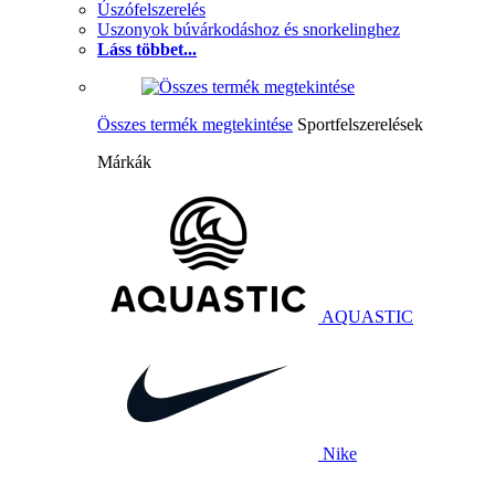
Úszófelszerelés
Uszonyok búvárkodáshoz és snorkelinghez
Láss többet...
Összes termék megtekintése
Sportfelszerelések
Márkák
AQUASTIC
Nike