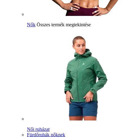
Nők
Összes termék megtekintése
Női ruházat
Fürdőruhák nőknek