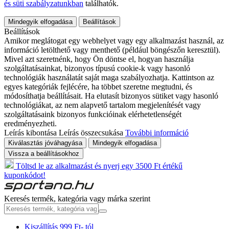
és süti szabályzatunkban
találhatók.
Mindegyik elfogadása
Beállítások
Beállítások
Amikor meglátogat egy webhelyet vagy egy alkalmazást használ, az
információ letölthető vagy menthető (például böngészőn keresztül).
Mivel azt szeretnénk, hogy Ön döntse el, hogyan használja
szolgáltatásainkat, bizonyos típusú cookie-k vagy hasonló
technológiák használatát saját maga szabályozhatja. Kattintson az
egyes kategóriák fejlécére, ha többet szeretne megtudni, és
módosíthatja beállításait. Ha elutasít bizonyos sütiket vagy hasonló
technológiákat, az nem alapvető tartalom megjelenítését vagy
szolgáltatásaink bizonyos funkcióinak elérhetetlenségét
eredményezheti.
Leírás kibontása
Leírás összecsukása
További információ
Kiválasztás jóváhagyása
Mindegyik elfogadása
Vissza a beállításokhoz
Töltsd le az alkalmazást és nyerj egy 3500 Ft értékű
kuponkódot!
Keresés termék, kategória vagy márka szerint
Kiszállítás 999 Ft- tól