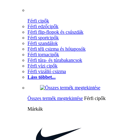
Férfi cipők
Férfi edzőcipők
Férfi flip-flopok és csúszdák
Férfi sportcipők
Férfi szandálok
Férfi téli csizma és hótaposók
Férfi tornacipők
Férfi túra- és túrabakancsok
Férfi vízi cipők
Férfi vizálló csizma
Láss többet...
Összes termék megtekintése
Férfi cipők
Márkák