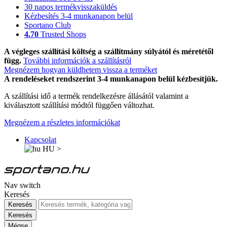
30 napos termékvisszaküldés
Kézbesítés 3-4 munkanapon belül
Sportano Club
4.70
Trusted Shops
A végleges szállítási költség a szállítmány súlyától és méretétől
függ.
További információk a szállításról
Megnézem hogyan küldhetem vissza a terméket
A rendeléseket rendszerint 3-4 munkanapon belül kézbesítjük.
A szállítási idő a termék rendelkezésre állásától valamint a
kiválasztott szállítási módtól függően változhat.
Megnézem a részletes információkat
Kapcsolat
HU
>
Nav switch
Keresés
Keresés
Keresés
Mégse