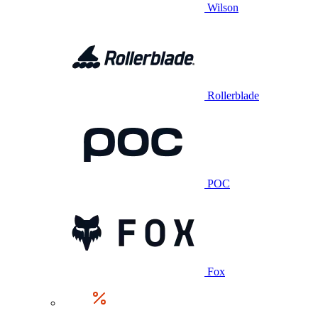
Wilson
Rollerblade
POC
Fox