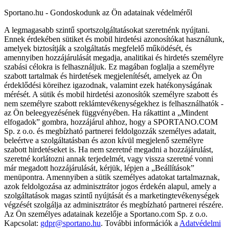
Sportano.hu - Gondoskodunk az Ön adatainak védelméről
A legmagasabb szintű sportszolgáltatásokat szeretnénk nyújtani.
Ennek érdekében sütiket és mobil hirdetési azonosítókat használunk,
amelyek biztosítják a szolgáltatás megfelelő működését, és
amennyiben hozzájárulását megadja, analitikai és hirdetés személyre
szabási célokra is felhasználjuk. Ez magában foglalja a személyre
szabott tartalmak és hirdetések megjelenítését, amelyek az Ön
érdeklődési köreihez igazodnak, valamint ezek hatékonyságának
mérését. A sütik és mobil hirdetési azonosítók személyre szabott és
nem személyre szabott reklámtevékenységekhez is felhasználhatók -
az Ön beleegyezésének függvényében. Ha rákattint a „Mindent
elfogadok” gombra, hozzájárul ahhoz, hogy a SPORTANO.COM
Sp. z o.o. és megbízható partnerei feldolgozzák személyes adatait,
beleértve a szolgáltatásban és azon kívül megjelenő személyre
szabott hirdetéseket is. Ha nem szeretné megadni a hozzájárulást,
szeretné korlátozni annak terjedelmét, vagy vissza szeretné vonni
már megadott hozzájárulását, kérjük, lépjen a „Beállítások”
menüpontra. Amennyiben a sütik személyes adatokat tartalmaznak,
azok feldolgozása az adminisztrátor jogos érdekén alapul, amely a
szolgáltatások magas szintű nyújtását és a marketingtevékenységek
végzését szolgálja az adminisztrátor és megbízható partnerei részére.
Az Ön személyes adatainak kezelője a Sportano.com Sp. z o.o.
Kapcsolat:
gdpr@sportano.hu
. További információk a
Adatvédelmi