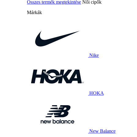
Összes termék megtekintése
Női cipők
Márkák
Nike
HOKA
New Balance