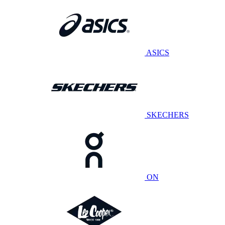
ASICS
SKECHERS
ON