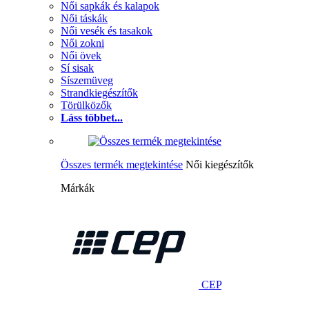
Női sapkák és kalapok
Női táskák
Női vesék és tasakok
Női zokni
Női övek
Sí sisak
Síszemüveg
Strandkiegészítők
Törülközők
Láss többet...
Összes termék megtekintése
Női kiegészítők
Márkák
CEP