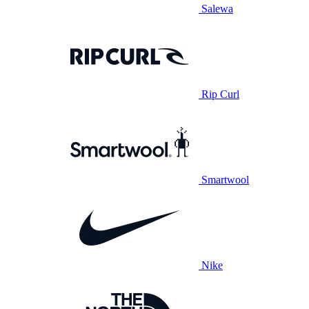
Salewa
Rip Curl
Smartwool
Nike