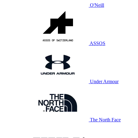
O'Neill
ASSOS
Under Armour
The North Face