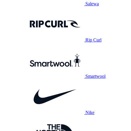
Salewa
Rip Curl
Smartwool
Nike