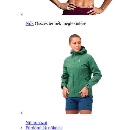
Nők
Összes termék megtekintése
Női ruházat
Fürdőruhák nőknek