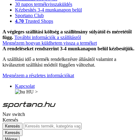
30 napos termékvisszaküldés
Kézbesítés 3-4 munkanapon belül
Sportano Club
4.70
Trusted Shops
A végleges szállítási költség a szállítmány súlyától és méretétől
függ.
További információk a szállításról
Megnézem hogyan küldhetem vissza a terméket
A rendeléseket rendszerint 3-4 munkanapon belül kézbesítjük.
A szállítási idő a termék rendelkezésre állásától valamint a
kiválasztott szállítási módtól függően változhat.
Megnézem a részletes információkat
Kapcsolat
HU
>
Nav switch
Keresés
Keresés
Keresés
Mégse