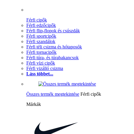
Férfi cipők
Férfi edzőcipők
Férfi flip-flopok és csúszdák
Férfi sportcipők
Férfi szandálok
Férfi téli csizma és hótaposók
Férfi tornacipők
Férfi túra- és túrabakancsok
Férfi vízi cipők
Férfi vizálló csizma
Láss többet...
Összes termék megtekintése
Férfi cipők
Márkák