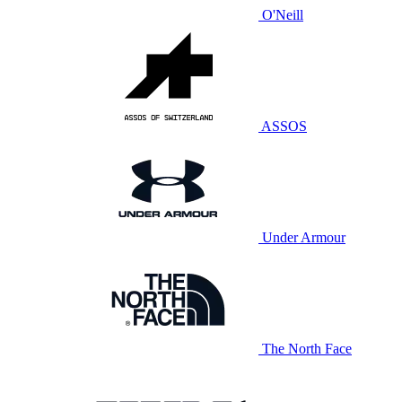
O'Neill
ASSOS
Under Armour
The North Face