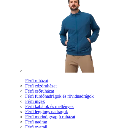
Férfi ruházat
Férfi edzőruházat
Férfi esőruházat
Férfi fürdőnadrágok és rövidnadrágok
Férfi ingek
Férfi kabátok és mellények
Férfi leggings nadrágok
Férfi merinó gyapjú ruházat
Férfi nadrág
Férfi overall