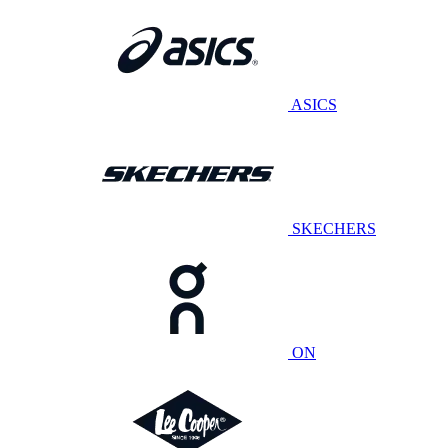
ASICS
SKECHERS
ON