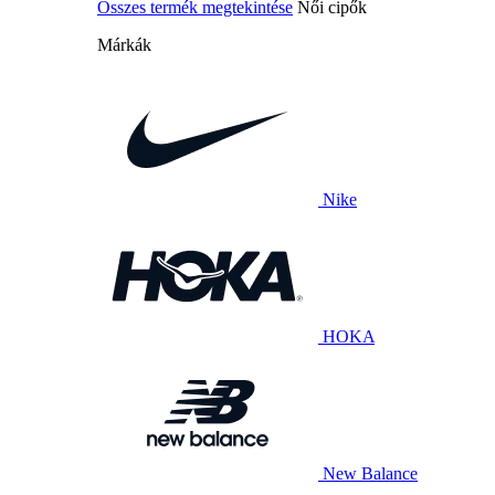
Összes termék megtekintése
Női cipők
Márkák
Nike
HOKA
New Balance