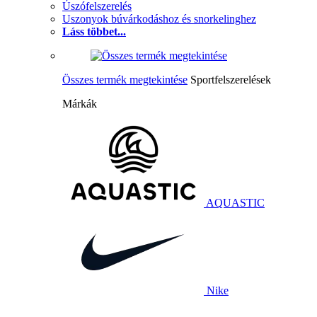
Úszófelszerelés
Uszonyok búvárkodáshoz és snorkelinghez
Láss többet...
Összes termék megtekintése
Sportfelszerelések
Márkák
AQUASTIC
Nike