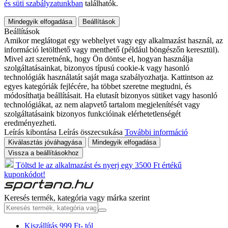
és süti szabályzatunkban
találhatók.
Mindegyik elfogadása
Beállítások
Beállítások
Amikor meglátogat egy webhelyet vagy egy alkalmazást használ, az
információ letölthető vagy menthető (például böngészőn keresztül).
Mivel azt szeretnénk, hogy Ön döntse el, hogyan használja
szolgáltatásainkat, bizonyos típusú cookie-k vagy hasonló
technológiák használatát saját maga szabályozhatja. Kattintson az
egyes kategóriák fejlécére, ha többet szeretne megtudni, és
módosíthatja beállításait. Ha elutasít bizonyos sütiket vagy hasonló
technológiákat, az nem alapvető tartalom megjelenítését vagy
szolgáltatásaink bizonyos funkcióinak elérhetetlenségét
eredményezheti.
Leírás kibontása
Leírás összecsukása
További információ
Kiválasztás jóváhagyása
Mindegyik elfogadása
Vissza a beállításokhoz
Töltsd le az alkalmazást és nyerj egy 3500 Ft értékű
kuponkódot!
Keresés termék, kategória vagy márka szerint
Kiszállítás 999 Ft- tól