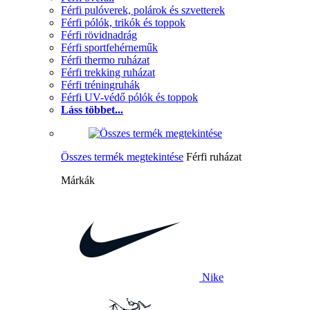
Férfi pulóverek, polárok és szvetterek
Férfi pólók, trikók és toppok
Férfi rövidnadrág
Férfi sportfehérneműk
Férfi thermo ruházat
Férfi trekking ruházat
Férfi tréningruhák
Férfi UV-védő pólók és toppok
Láss többet...
Összes termék megtekintése
Férfi ruházat
Márkák
Nike