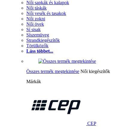
Női sapkák és kalapok
Női táskák
Női vesék és tasakok
Női zokni
Női övek
Sí sisak
Síszemüveg
Strandkiegészítők
Törülközők
Láss többet...
Összes termék megtekintése
Női kiegészítők
Márkák
CEP