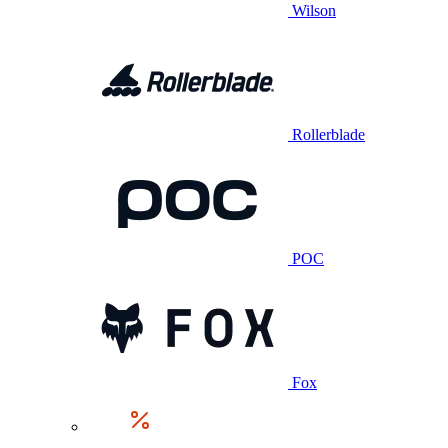
Wilson
Rollerblade
POC
Fox