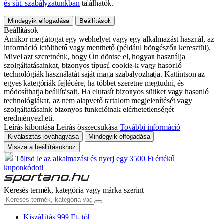
és süti szabályzatunkban
találhatók.
Mindegyik elfogadása
Beállítások
Beállítások
Amikor meglátogat egy webhelyet vagy egy alkalmazást használ, az
információ letölthető vagy menthető (például böngészőn keresztül).
Mivel azt szeretnénk, hogy Ön döntse el, hogyan használja
szolgáltatásainkat, bizonyos típusú cookie-k vagy hasonló
technológiák használatát saját maga szabályozhatja. Kattintson az
egyes kategóriák fejlécére, ha többet szeretne megtudni, és
módosíthatja beállításait. Ha elutasít bizonyos sütiket vagy hasonló
technológiákat, az nem alapvető tartalom megjelenítését vagy
szolgáltatásaink bizonyos funkcióinak elérhetetlenségét
eredményezheti.
Leírás kibontása
Leírás összecsukása
További információ
Kiválasztás jóváhagyása
Mindegyik elfogadása
Vissza a beállításokhoz
Töltsd le az alkalmazást és nyerj egy 3500 Ft értékű
kuponkódot!
Keresés termék, kategória vagy márka szerint
Kiszállítás 999 Ft- tól