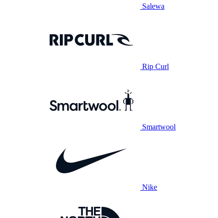
Salewa
Rip Curl
Smartwool
Nike