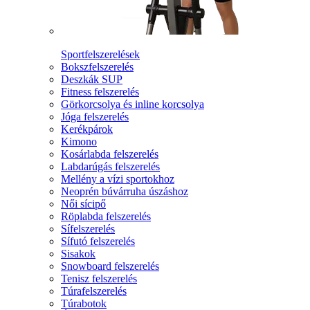
Sportfelszerelések
Bokszfelszerelés
Deszkák SUP
Fitness felszerelés
Görkorcsolya és inline korcsolya
Jóga felszerelés
Kerékpárok
Kimono
Kosárlabda felszerelés
Labdarúgás felszerelés
Mellény a vízi sportokhoz
Neoprén búvárruha úszáshoz
Női sícipő
Röplabda felszerelés
Sífelszerelés
Sífutó felszerelés
Sisakok
Snowboard felszerelés
Tenisz felszerelés
Túrafelszerelés
Túrabotok