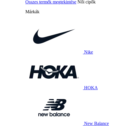
Összes termék megtekintése
Női cipők
Márkák
Nike
HOKA
New Balance