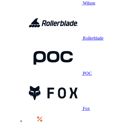
Wilson
Rollerblade
POC
Fox