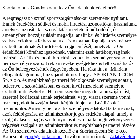
Sportano.hu - Gondoskodunk az Ön adatainak védelméről
A legmagasabb szintű sportszolgáltatásokat szeretnénk nyújtani.
Ennek érdekében sütiket és mobil hirdetési azonosítókat használunk,
amelyek biztosítják a szolgáltatás megfelelő működését, és
amennyiben hozzájárulását megadja, analitikai és hirdetés személyre
szabási célokra is felhasználjuk. Ez magában foglalja a személyre
szabott tartalmak és hirdetések megjelenítését, amelyek az Ön
érdeklődési köreihez igazodnak, valamint ezek hatékonyságának
mérését. A sütik és mobil hirdetési azonosítók személyre szabott és
nem személyre szabott reklámtevékenységekhez is felhasználhatók -
az Ön beleegyezésének függvényében. Ha rákattint a „Mindent
elfogadok” gombra, hozzájárul ahhoz, hogy a SPORTANO.COM
Sp. z o.o. és megbízható partnerei feldolgozzák személyes adatait,
beleértve a szolgáltatásban és azon kívül megjelenő személyre
szabott hirdetéseket is. Ha nem szeretné megadni a hozzájárulást,
szeretné korlátozni annak terjedelmét, vagy vissza szeretné vonni
már megadott hozzájárulását, kérjük, lépjen a „Beállítások”
menüpontra. Amennyiben a sütik személyes adatokat tartalmaznak,
azok feldolgozása az adminisztrátor jogos érdekén alapul, amely a
szolgáltatások magas szintű nyújtását és a marketingtevékenységek
végzését szolgálja az adminisztrátor és megbízható partnerei részére.
Az Ön személyes adatainak kezelője a Sportano.com Sp. z o.o.
Kapcsolat:
gdpr@sportano.hu
. További információk a
Adatvédelmi