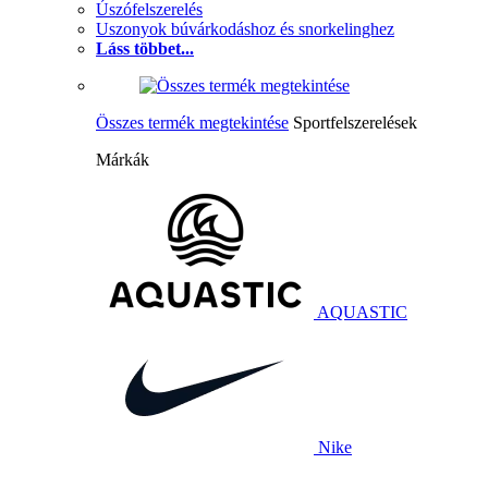
Úszófelszerelés
Uszonyok búvárkodáshoz és snorkelinghez
Láss többet...
Összes termék megtekintése
Sportfelszerelések
Márkák
AQUASTIC
Nike