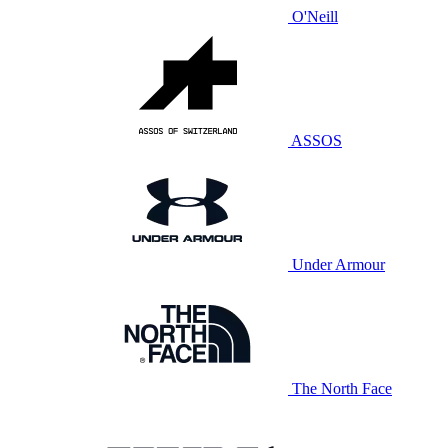
O'Neill
ASSOS
Under Armour
The North Face