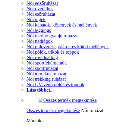
Női edzőruházat
Nöi overállok
Női esőruházat
Női ingek
Női kabátok, köpenyek és mellények
Női leggings
Női merinó gyapjú ruházat
Női nadrágok
Női pulóverek, polárok és kötött mellények
Női pólók, trikók és toppok
Női rövidnadrág
Női sportfehérneműk
Női sportruházat
Női termikus ruházat
Női trekking ruházat
Női UV-védő pólók és toppok
Láss többet...
Összes termék megtekintése
Női ruházat
Márkák