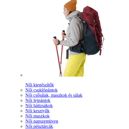
Női kiegészítők
Női csuklópántok
Női csősálak, maszkok és sálak
Női fejpántok
Női hátizsákok
Női kesztyűk
Női maszkok
Női napszemüveg
Női pénztárcák