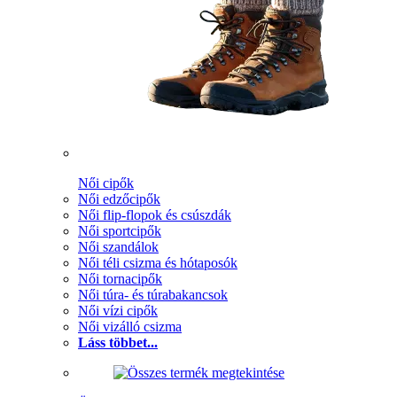
Női cipők
Női edzőcipők
Női flip-flopok és csúszdák
Női sportcipők
Női szandálok
Női téli csizma és hótaposók
Női tornacipők
Női túra- és túrabakancsok
Női vízi cipők
Női vizálló csizma
Láss többet...