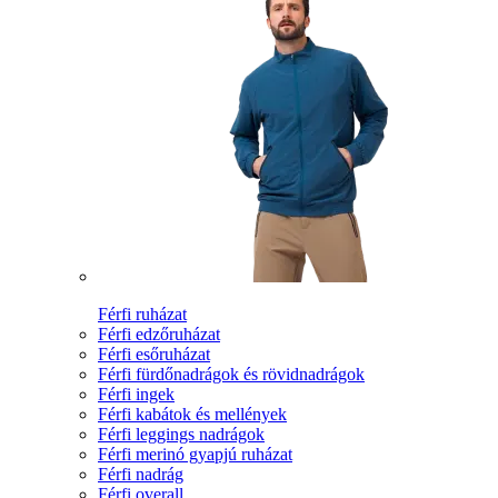
Férfi ruházat
Férfi edzőruházat
Férfi esőruházat
Férfi fürdőnadrágok és rövidnadrágok
Férfi ingek
Férfi kabátok és mellények
Férfi leggings nadrágok
Férfi merinó gyapjú ruházat
Férfi nadrág
Férfi overall