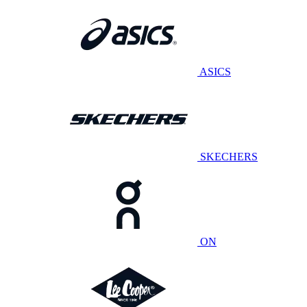
ASICS
SKECHERS
ON