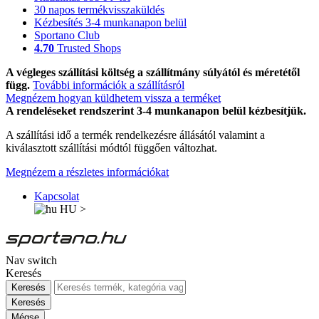
30 napos termékvisszaküldés
Kézbesítés 3-4 munkanapon belül
Sportano Club
4.70
Trusted Shops
A végleges szállítási költség a szállítmány súlyától és méretétől
függ.
További információk a szállításról
Megnézem hogyan küldhetem vissza a terméket
A rendeléseket rendszerint 3-4 munkanapon belül kézbesítjük.
A szállítási idő a termék rendelkezésre állásától valamint a
kiválasztott szállítási módtól függően változhat.
Megnézem a részletes információkat
Kapcsolat
HU
>
Nav switch
Keresés
Keresés
Keresés
Mégse