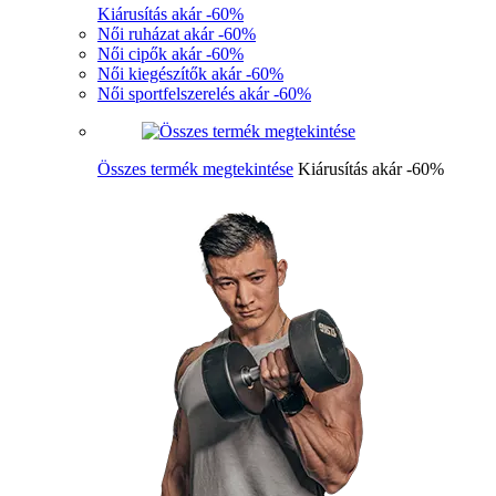
Kiárusítás akár -60%
Női ruházat akár -60%
Női cipők akár -60%
Női kiegészítők akár -60%
Női sportfelszerelés akár -60%
Összes termék megtekintése
Kiárusítás akár -60%