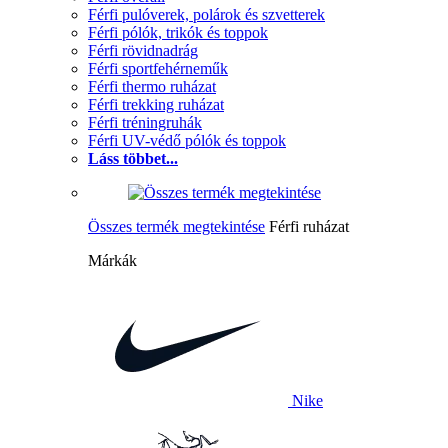
Férfi pulóverek, polárok és szvetterek
Férfi pólók, trikók és toppok
Férfi rövidnadrág
Férfi sportfehérneműk
Férfi thermo ruházat
Férfi trekking ruházat
Férfi tréningruhák
Férfi UV-védő pólók és toppok
Láss többet...
Összes termék megtekintése
Férfi ruházat
Márkák
Nike