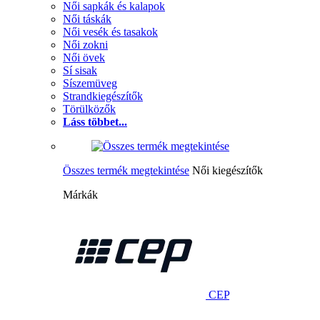
Női sapkák és kalapok
Női táskák
Női vesék és tasakok
Női zokni
Női övek
Sí sisak
Síszemüveg
Strandkiegészítők
Törülközők
Láss többet...
Összes termék megtekintése
Női kiegészítők
Márkák
CEP