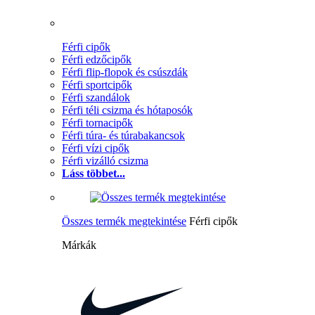
Férfi cipők
Férfi edzőcipők
Férfi flip-flopok és csúszdák
Férfi sportcipők
Férfi szandálok
Férfi téli csizma és hótaposók
Férfi tornacipők
Férfi túra- és túrabakancsok
Férfi vízi cipők
Férfi vizálló csizma
Láss többet...
Összes termék megtekintése
Férfi cipők
Márkák