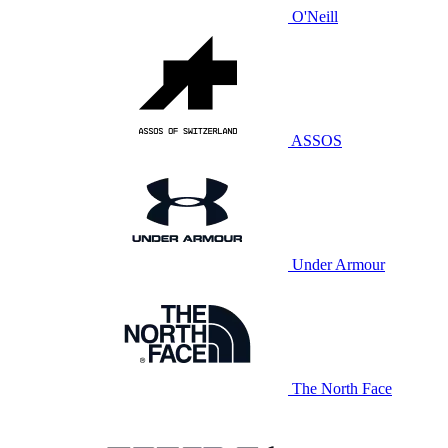
O'Neill
ASSOS
Under Armour
The North Face