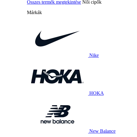
Összes termék megtekintése
Női cipők
Márkák
Nike
HOKA
New Balance