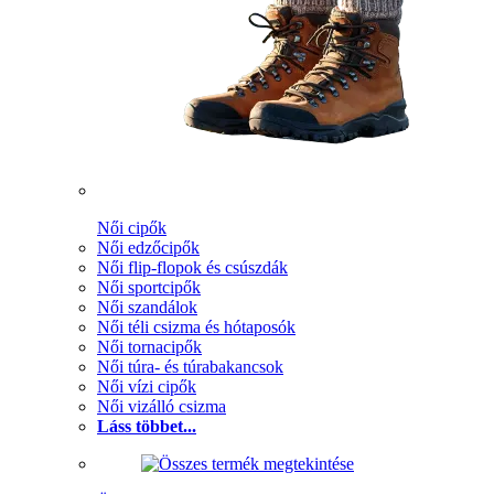
Női cipők
Női edzőcipők
Női flip-flopok és csúszdák
Női sportcipők
Női szandálok
Női téli csizma és hótaposók
Női tornacipők
Női túra- és túrabakancsok
Női vízi cipők
Női vizálló csizma
Láss többet...