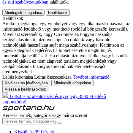
és süti szabályzatunkban
találhatók.
Mindegyik elfogadása
Beállítások
Beállítások
Amikor meglátogat egy webhelyet vagy egy alkalmazást használ, az
információ letölthető vagy menthető (például böngészőn keresztül).
Mivel azt szeretnénk, hogy Ön döntse el, hogyan használja
szolgáltatásainkat, bizonyos típusú cookie-k vagy hasonló
technológiák használatát saját maga szabályozhatja. Kattintson az
egyes kategóriák fejlécére, ha többet szeretne megtudni, és
módosíthatja beállításait. Ha elutasít bizonyos sütiket vagy hasonló
technológiákat, az nem alapvető tartalom megjelenítését vagy
szolgáltatásaink bizonyos funkcióinak elérhetetlenségét
eredményezheti.
Leírás kibontása
Leírás összecsukása
További információ
Kiválasztás jóváhagyása
Mindegyik elfogadása
Vissza a beállításokhoz
Töltsd le az alkalmazást és nyerj egy 3500 Ft értékű
kuponkódot!
Keresés termék, kategória vagy márka szerint
Kiszállítás 999 Ft- tól