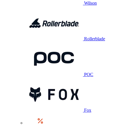
Wilson
Rollerblade
POC
Fox