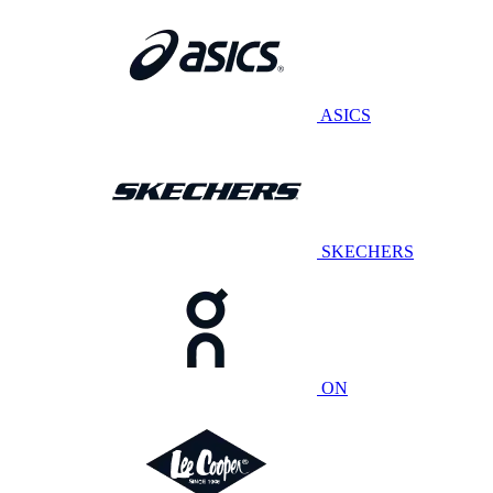
ASICS
SKECHERS
ON