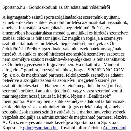
Sportano.hu - Gondoskodunk az Ön adatainak védelméről
A legmagasabb szintű sportszolgáltatásokat szeretnénk nyújtani.
Ennek érdekében sütiket és mobil hirdetési azonosítókat használunk,
amelyek biztosítják a szolgáltatás megfelelő működését, és
amennyiben hozzájárulását megadja, analitikai és hirdetés személyre
szabási célokra is felhasználjuk. Ez magában foglalja a személyre
szabott tartalmak és hirdetések megjelenítését, amelyek az Ön
érdeklődési köreihez igazodnak, valamint ezek hatékonyságának
mérését. A sütik és mobil hirdetési azonosítók személyre szabott és
nem személyre szabott reklámtevékenységekhez is felhasználhatók -
az Ön beleegyezésének függvényében. Ha rákattint a „Mindent
elfogadok” gombra, hozzájárul ahhoz, hogy a SPORTANO.COM
Sp. z o.o. és megbízható partnerei feldolgozzák személyes adatait,
beleértve a szolgáltatásban és azon kívül megjelenő személyre
szabott hirdetéseket is. Ha nem szeretné megadni a hozzájárulást,
szeretné korlátozni annak terjedelmét, vagy vissza szeretné vonni
már megadott hozzájárulását, kérjük, lépjen a „Beállítások”
menüpontra. Amennyiben a sütik személyes adatokat tartalmaznak,
azok feldolgozása az adminisztrátor jogos érdekén alapul, amely a
szolgáltatások magas szintű nyújtását és a marketingtevékenységek
végzését szolgálja az adminisztrátor és megbízható partnerei részére.
Az Ön személyes adatainak kezelője a Sportano.com Sp. z o.o.
Kapcsolat:
gdpr@sportano.hu
. További információk a
Adatvédelmi