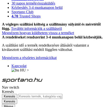
30 napos termékvisszaküldés
Kézbesítés 3-4 munkanapon belül
Sportano Club
4.70
Trusted Shops
A végleges szállítási költség a szállítmány súlyától és méretétől
függ.
További információk a szállításról
Megnézem hogyan küldhetem vissza a terméket
A rendeléseket rendszerint 3-4 munkanapon belül kézbesítjük.
A szállítási idő a termék rendelkezésre állásától valamint a
kiválasztott szállítási módtól függően változhat.
Megnézem a részletes információkat
Kapcsolat
HU
>
Nav switch
Keresés
Keresés
Keresés
Mégse