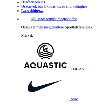
Úszófelszerelés
Uszonyok búvárkodáshoz és snorkelinghez
Láss többet...
Összes termék megtekintése
Sportfelszerelések
Márkák
AQUASTIC
Nike