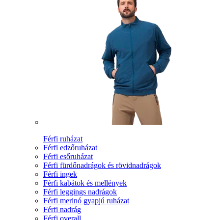
Férfi ruházat
Férfi edzőruházat
Férfi esőruházat
Férfi fürdőnadrágok és rövidnadrágok
Férfi ingek
Férfi kabátok és mellények
Férfi leggings nadrágok
Férfi merinó gyapjú ruházat
Férfi nadrág
Férfi overall