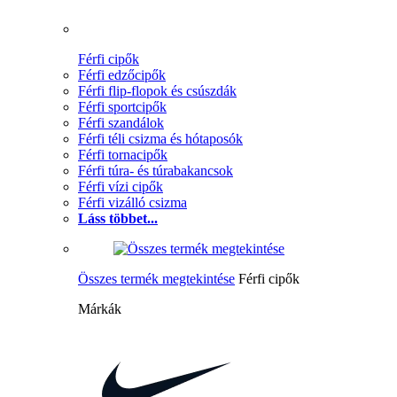
Férfi cipők
Férfi edzőcipők
Férfi flip-flopok és csúszdák
Férfi sportcipők
Férfi szandálok
Férfi téli csizma és hótaposók
Férfi tornacipők
Férfi túra- és túrabakancsok
Férfi vízi cipők
Férfi vizálló csizma
Láss többet...
Összes termék megtekintése
Férfi cipők
Márkák