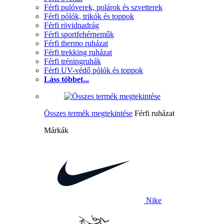
Férfi pulóverek, polárok és szvetterek
Férfi pólók, trikók és toppok
Férfi rövidnadrág
Férfi sportfehérneműk
Férfi thermo ruházat
Férfi trekking ruházat
Férfi tréningruhák
Férfi UV-védő pólók és toppok
Láss többet...
Összes termék megtekintése
Férfi ruházat
Márkák
Nike