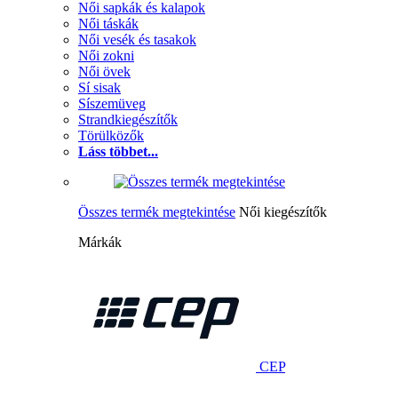
Női sapkák és kalapok
Női táskák
Női vesék és tasakok
Női zokni
Női övek
Sí sisak
Síszemüveg
Strandkiegészítők
Törülközők
Láss többet...
Összes termék megtekintése
Női kiegészítők
Márkák
CEP