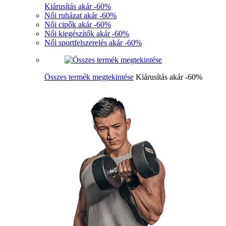
Kiárusítás akár -60%
Női ruházat akár -60%
Női cipők akár -60%
Női kiegészítők akár -60%
Női sportfelszerelés akár -60%
Összes termék megtekintése
Kiárusítás akár -60%