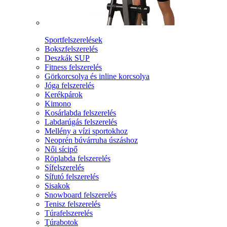
Sportfelszerelések
Bokszfelszerelés
Deszkák SUP
Fitness felszerelés
Görkorcsolya és inline korcsolya
Jóga felszerelés
Kerékpárok
Kimono
Kosárlabda felszerelés
Labdarúgás felszerelés
Mellény a vízi sportokhoz
Neoprén búvárruha úszáshoz
Női sícipő
Röplabda felszerelés
Sífelszerelés
Sífutó felszerelés
Sisakok
Snowboard felszerelés
Tenisz felszerelés
Túrafelszerelés
Túrabotok