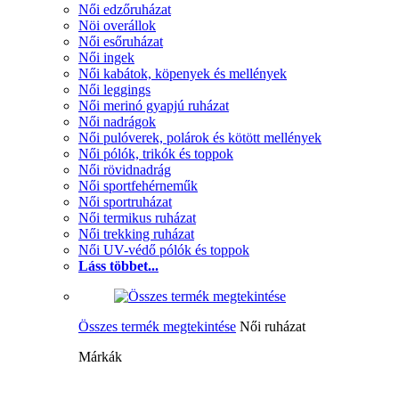
Női edzőruházat
Nöi overállok
Női esőruházat
Női ingek
Női kabátok, köpenyek és mellények
Női leggings
Női merinó gyapjú ruházat
Női nadrágok
Női pulóverek, polárok és kötött mellények
Női pólók, trikók és toppok
Női rövidnadrág
Női sportfehérneműk
Női sportruházat
Női termikus ruházat
Női trekking ruházat
Női UV-védő pólók és toppok
Láss többet...
Összes termék megtekintése
Női ruházat
Márkák