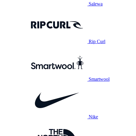
Salewa
Rip Curl
Smartwool
Nike