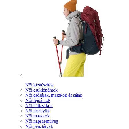
Női kiegészítők
Női csuklópántok
Női csősálak, maszkok és sálak
Női fejpántok
Női hátizsákok
Női kesztyűk
Női maszkok
Női napszemüveg
Női pénztárcák