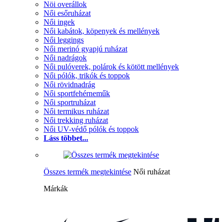
Nöi overállok
Női esőruházat
Női ingek
Női kabátok, köpenyek és mellények
Női leggings
Női merinó gyapjú ruházat
Női nadrágok
Női pulóverek, polárok és kötött mellények
Női pólók, trikók és toppok
Női rövidnadrág
Női sportfehérneműk
Női sportruházat
Női termikus ruházat
Női trekking ruházat
Női UV-védő pólók és toppok
Láss többet...
Összes termék megtekintése
Női ruházat
Márkák