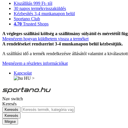
Kiszállítás 999 Ft- tól
30 napos termékvisszaküldés
Kézbesítés 3-4 munkanapon belül
Sportano Club
4.70
Trusted Shops
A végleges szállítási költség a szállítmány súlyától és méretétől füg
Megnézem hogyan küldhetem vissza a terméket
A rendeléseket rendszerint 3-4 munkanapon belül kézbesítjük.
A szállítási idő a termék rendelkezésre állásától valamint a kiválasztot
Megnézem a részletes információkat
Kapcsolat
HU
>
Nav switch
Keresés
Keresés
Keresés
Mégse