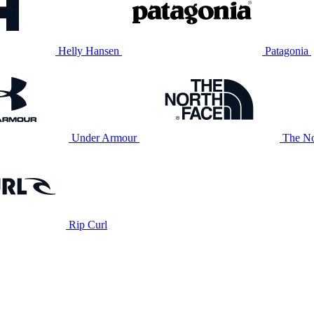
Helly Hansen
Patagonia
Under Armour
The No
Rip Curl