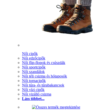
Női cipők
Női edzőcipők
Női flip-flopok és csúszdák
Női sportcipők
Női szandálok
Női téli csizma és hótaposók
Női tornacipők
Női túra- és túrabakancsok
Női vízi cipők
Női vizálló csizma
Láss többet...