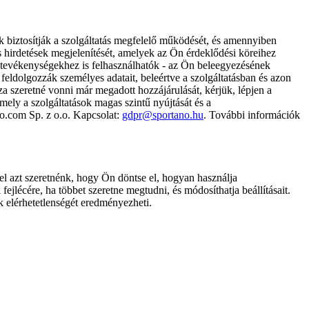
k biztosítják a szolgáltatás megfelelő működését, és amennyiben
és hirdetések megjelenítését, amelyek az Ön érdeklődési köreihez
ámtevékenységekhez is felhasználhatók - az Ön beleegyezésének
dolgozzák személyes adatait, beleértve a szolgáltatásban és azon
za szeretné vonni már megadott hozzájárulását, kérjük, lépjen a
ely a szolgáltatások magas szintű nyújtását és a
no.com Sp. z o.o. Kapcsolat:
gdpr@sportano.hu
. További információk
l azt szeretnénk, hogy Ön döntse el, hogyan használja
ejlécére, ha többet szeretne megtudni, és módosíthatja beállításait.
k elérhetetlenségét eredményezheti.