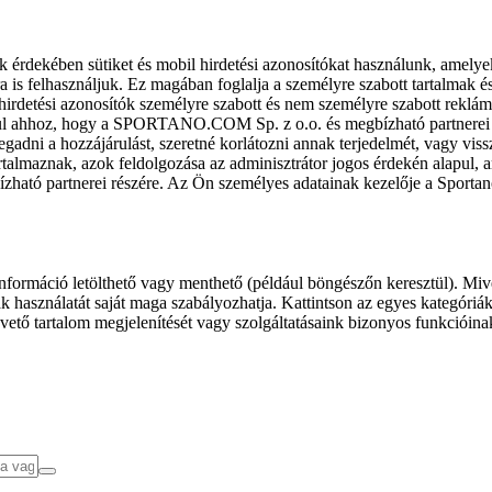
k érdekében sütiket és mobil hirdetési azonosítókat használunk, amelye
ra is felhasználjuk. Ez magában foglalja a személyre szabott tartalmak 
hirdetési azonosítók személyre szabott és nem személyre szabott rekl
l ahhoz, hogy a SPORTANO.COM Sp. z o.o. és megbízható partnerei fel
gadni a hozzájárulást, szeretné korlátozni annak terjedelmét, vagy viss
almaznak, azok feldolgozása az adminisztrátor jogos érdekén alapul, am
ízható partnerei részére. Az Ön személyes adatainak kezelője a Sporta
formáció letölthető vagy menthető (például böngészőn keresztül). Mive
 használatát saját maga szabályozhatja. Kattintson az egyes kategóriák f
vető tartalom megjelenítését vagy szolgáltatásaink bizonyos funkcióina