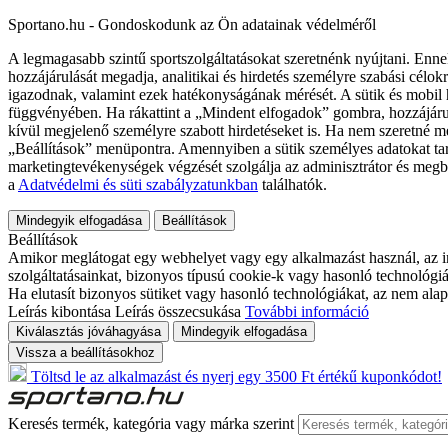
Sportano.hu - Gondoskodunk az Ön adatainak védelméről
A legmagasabb szintű sportszolgáltatásokat szeretnénk nyújtani. Enne
hozzájárulását megadja, analitikai és hirdetés személyre szabási célok
igazodnak, valamint ezek hatékonyságának mérését. A sütik és mobil 
függvényében. Ha rákattint a „Mindent elfogadok” gombra, hozzájáru
kívül megjelenő személyre szabott hirdetéseket is. Ha nem szeretné me
„Beállítások” menüpontra. Amennyiben a sütik személyes adatokat tart
marketingtevékenységek végzését szolgálja az adminisztrátor és megb
a
Adatvédelmi és süti szabályzatunkban
találhatók.
Mindegyik elfogadása
Beállítások
Beállítások
Amikor meglátogat egy webhelyet vagy egy alkalmazást használ, az in
szolgáltatásainkat, bizonyos típusú cookie-k vagy hasonló technológiák
Ha elutasít bizonyos sütiket vagy hasonló technológiákat, az nem alap
Leírás kibontása
Leírás összecsukása
További információ
Kiválasztás jóváhagyása
Mindegyik elfogadása
Vissza a beállításokhoz
Töltsd le az alkalmazást és nyerj egy 3500 Ft értékű kuponkódot!
Keresés termék, kategória vagy márka szerint