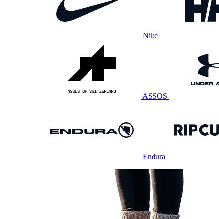
Nike
ASSOS
Endura