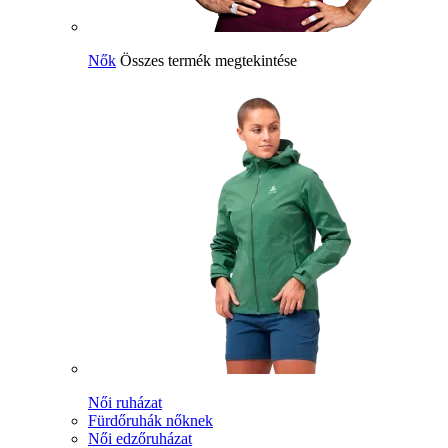
Nők
Összes termék megtekintése
Női ruházat
Fürdőruhák nőknek
Női edzőruházat