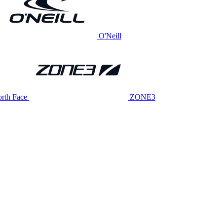
O'Neill
rth Face
ZONE3