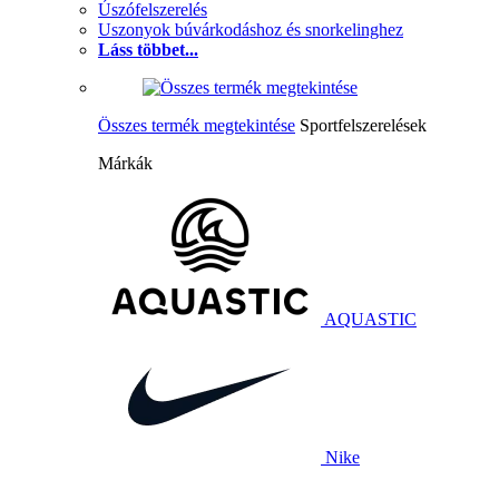
Úszófelszerelés
Uszonyok búvárkodáshoz és snorkelinghez
Láss többet...
Összes termék megtekintése
Sportfelszerelések
Márkák
AQUASTIC
Nike