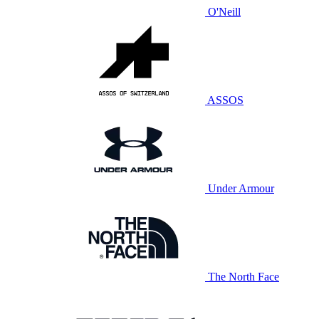
O'Neill
ASSOS
Under Armour
The North Face