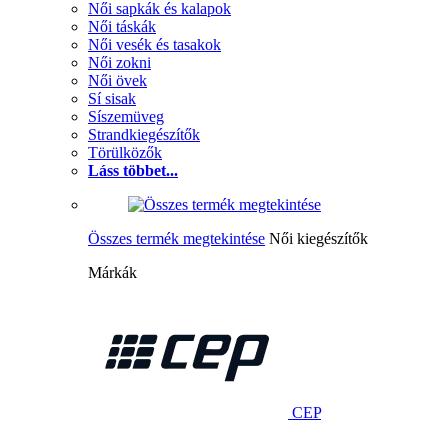
Női sapkák és kalapok
Női táskák
Női vesék és tasakok
Női zokni
Női övek
Sí sisak
Síszemüveg
Strandkiegészítők
Törülközők
Láss többet...
Összes termék megtekintése
Női kiegészítők
Márkák
CEP