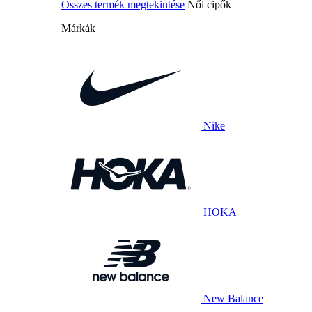
Összes termék megtekintése
Női cipők
Márkák
Nike
HOKA
New Balance