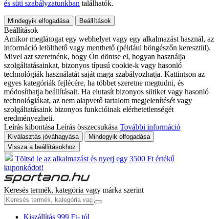
és süti szabályzatunkban
találhatók.
Mindegyik elfogadása
Beállítások
Beállítások
Amikor meglátogat egy webhelyet vagy egy alkalmazást használ, az
információ letölthető vagy menthető (például böngészőn keresztül).
Mivel azt szeretnénk, hogy Ön döntse el, hogyan használja
szolgáltatásainkat, bizonyos típusú cookie-k vagy hasonló
technológiák használatát saját maga szabályozhatja. Kattintson az
egyes kategóriák fejlécére, ha többet szeretne megtudni, és
módosíthatja beállításait. Ha elutasít bizonyos sütiket vagy hasonló
technológiákat, az nem alapvető tartalom megjelenítését vagy
szolgáltatásaink bizonyos funkcióinak elérhetetlenségét
eredményezheti.
Leírás kibontása
Leírás összecsukása
További információ
Kiválasztás jóváhagyása
Mindegyik elfogadása
Vissza a beállításokhoz
Töltsd le az alkalmazást és nyerj egy 3500 Ft értékű
kuponkódot!
Keresés termék, kategória vagy márka szerint
Kiszállítás 999 Ft- tól