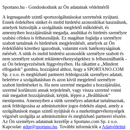
Sportano.hu - Gondoskodunk az Ön adatainak védelméről
A legmagasabb szintű sportszolgáltatásokat szeretnénk nyújtani.
Ennek érdekében sütiket és mobil hirdetési azonosítókat használunk,
amelyek biztosítják a szolgáltatás megfelelő működését, és
amennyiben hozzájárulását megadja, analitikai és hirdetés személyre
szabási célokra is felhasználjuk. Ez magában foglalja a személyre
szabott tartalmak és hirdetések megjelenítését, amelyek az Ön
érdeklődési köreihez igazodnak, valamint ezek hatékonyságának
mérését. A sütik és mobil hirdetési azonosítók személyre szabott és
nem személyre szabott reklámtevékenységekhez is felhasználhatók -
az Ön beleegyezésének függvényében. Ha rákattint a „Mindent
elfogadok” gombra, hozzájárul ahhoz, hogy a SPORTANO.COM
Sp. z o.o. és megbízható partnerei feldolgozzák személyes adatait,
beleértve a szolgáltatásban és azon kívül megjelenő személyre
szabott hirdetéseket is. Ha nem szeretné megadni a hozzájárulást,
szeretné korlátozni annak terjedelmét, vagy vissza szeretné vonni
már megadott hozzájárulását, kérjük, lépjen a „Beállítások”
menüpontra. Amennyiben a sütik személyes adatokat tartalmaznak,
azok feldolgozása az adminisztrátor jogos érdekén alapul, amely a
szolgáltatások magas szintű nyújtását és a marketingtevékenységek
végzését szolgálja az adminisztrátor és megbízható partnerei részére.
Az Ön személyes adatainak kezelője a Sportano.com Sp. z o.o.
Kapcsolat:
gdpr@sportano.hu
. További információk a
Adatvédelmi