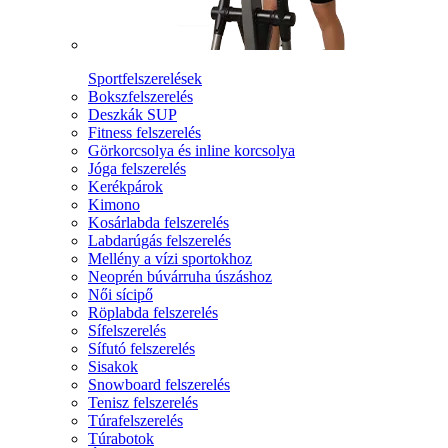
Sportfelszerelések
Bokszfelszerelés
Deszkák SUP
Fitness felszerelés
Görkorcsolya és inline korcsolya
Jóga felszerelés
Kerékpárok
Kimono
Kosárlabda felszerelés
Labdarúgás felszerelés
Mellény a vízi sportokhoz
Neoprén búvárruha úszáshoz
Női sícipő
Röplabda felszerelés
Sífelszerelés
Sífutó felszerelés
Sisakok
Snowboard felszerelés
Tenisz felszerelés
Túrafelszerelés
Túrabotok