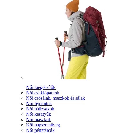
Női kiegészítők
Női csuklópántok
Női csősálak, maszkok és sálak
Női fejpántok
Női hátizsákok
Női kesztyűk
Női maszkok
Női napszemüveg
Női pénztárcák