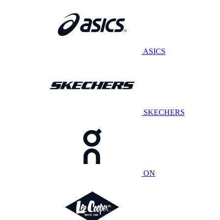
ASICS
SKECHERS
ON