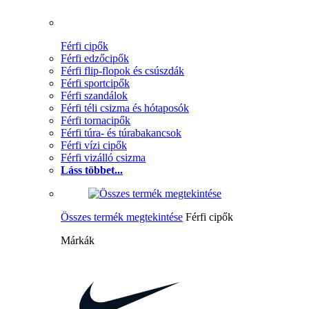
Férfi cipők
Férfi edzőcipők
Férfi flip-flopok és csúszdák
Férfi sportcipők
Férfi szandálok
Férfi téli csizma és hótaposók
Férfi tornacipők
Férfi túra- és túrabakancsok
Férfi vízi cipők
Férfi vizálló csizma
Láss többet...
Összes termék megtekintése
Férfi cipők
Márkák