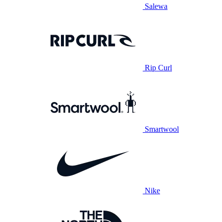
Salewa
Rip Curl
Smartwool
Nike