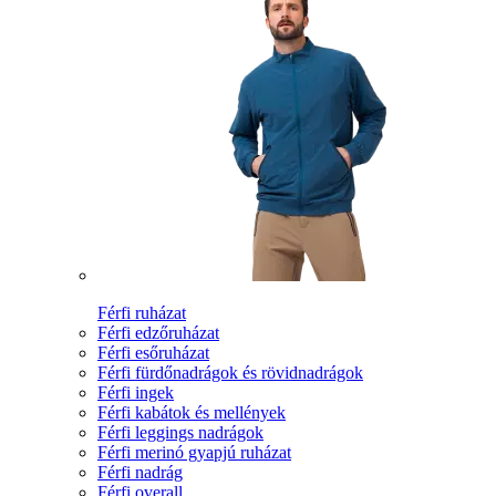
Férfi ruházat
Férfi edzőruházat
Férfi esőruházat
Férfi fürdőnadrágok és rövidnadrágok
Férfi ingek
Férfi kabátok és mellények
Férfi leggings nadrágok
Férfi merinó gyapjú ruházat
Férfi nadrág
Férfi overall