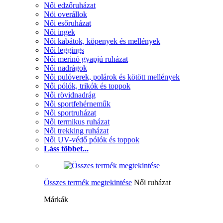
Női edzőruházat
Nöi overállok
Női esőruházat
Női ingek
Női kabátok, köpenyek és mellények
Női leggings
Női merinó gyapjú ruházat
Női nadrágok
Női pulóverek, polárok és kötött mellények
Női pólók, trikók és toppok
Női rövidnadrág
Női sportfehérneműk
Női sportruházat
Női termikus ruházat
Női trekking ruházat
Női UV-védő pólók és toppok
Láss többet...
Összes termék megtekintése
Női ruházat
Márkák