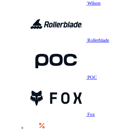
Wilson
Rollerblade
POC
Fox