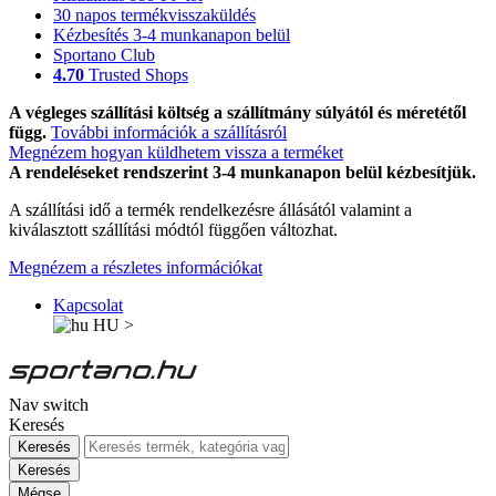
30 napos termékvisszaküldés
Kézbesítés 3-4 munkanapon belül
Sportano Club
4.70
Trusted Shops
A végleges szállítási költség a szállítmány súlyától és méretétől
függ.
További információk a szállításról
Megnézem hogyan küldhetem vissza a terméket
A rendeléseket rendszerint 3-4 munkanapon belül kézbesítjük.
A szállítási idő a termék rendelkezésre állásától valamint a
kiválasztott szállítási módtól függően változhat.
Megnézem a részletes információkat
Kapcsolat
HU
>
Nav switch
Keresés
Keresés
Keresés
Mégse