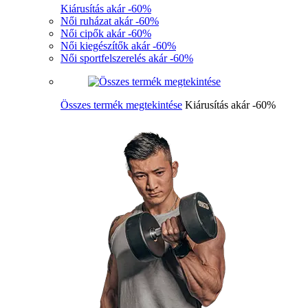
Kiárusítás akár -60%
Női ruházat akár -60%
Női cipők akár -60%
Női kiegészítők akár -60%
Női sportfelszerelés akár -60%
Összes termék megtekintése
Kiárusítás akár -60%