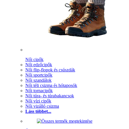
Női cipők
Női edzőcipők
Női flip-flopok és csúszdák
Női sportcipők
Női szandálok
Női téli csizma és hótaposók
Női tornacipők
Női túra- és túrabakancsok
Női vízi cipők
Női vizálló csizma
Láss többet...