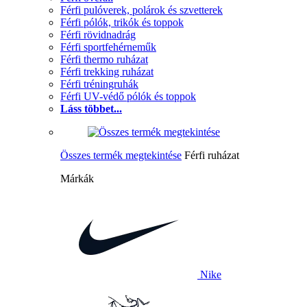
Férfi pulóverek, polárok és szvetterek
Férfi pólók, trikók és toppok
Férfi rövidnadrág
Férfi sportfehérneműk
Férfi thermo ruházat
Férfi trekking ruházat
Férfi tréningruhák
Férfi UV-védő pólók és toppok
Láss többet...
Összes termék megtekintése
Férfi ruházat
Márkák
Nike