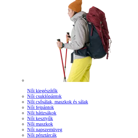
Női kiegészítők
Női csuklópántok
Női csősálak, maszkok és sálak
Női fejpántok
Női hátizsákok
Női kesztyűk
Női maszkok
Női napszemüveg
Női pénztárcák