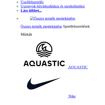
Úszófelszerelés
Uszonyok búvárkodáshoz és snorkelinghez
Láss többet...
Összes termék megtekintése
Sportfelszerelések
Márkák
AQUASTIC
Nike