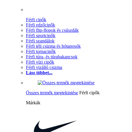
Férfi cipők
Férfi edzőcipők
Férfi flip-flopok és csúszdák
Férfi sportcipők
Férfi szandálok
Férfi téli csizma és hótaposók
Férfi tornacipők
Férfi túra- és túrabakancsok
Férfi vízi cipők
Férfi vizálló csizma
Láss többet...
Összes termék megtekintése
Férfi cipők
Márkák