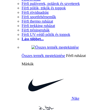
Férfi pulóverek, polárok és szvetterek
Férfi pólók, trikók és toppok
Férfi rövidnadrág
Férfi sportfehérneműk
Férfi thermo ruházat
Férfi trekking ruházat
Férfi tréningruhák
Férfi UV-védő pólók és toppok
Láss többet...
Összes termék megtekintése
Férfi ruházat
Márkák
Nike