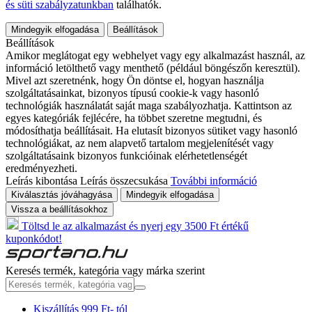
és süti szabályzatunkban
találhatók.
Mindegyik elfogadása
Beállítások
Beállítások
Amikor meglátogat egy webhelyet vagy egy alkalmazást használ, az
információ letölthető vagy menthető (például böngészőn keresztül).
Mivel azt szeretnénk, hogy Ön döntse el, hogyan használja
szolgáltatásainkat, bizonyos típusú cookie-k vagy hasonló
technológiák használatát saját maga szabályozhatja. Kattintson az
egyes kategóriák fejlécére, ha többet szeretne megtudni, és
módosíthatja beállításait. Ha elutasít bizonyos sütiket vagy hasonló
technológiákat, az nem alapvető tartalom megjelenítését vagy
szolgáltatásaink bizonyos funkcióinak elérhetetlenségét
eredményezheti.
Leírás kibontása
Leírás összecsukása
További információ
Kiválasztás jóváhagyása
Mindegyik elfogadása
Vissza a beállításokhoz
Töltsd le az alkalmazást és nyerj egy 3500 Ft értékű
kuponkódot!
Keresés termék, kategória vagy márka szerint
Kiszállítás 999 Ft- tól