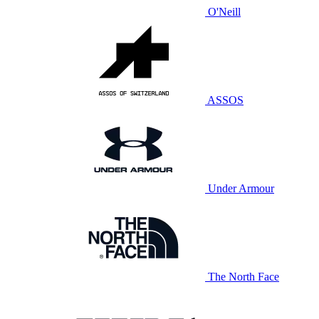
O'Neill
ASSOS
Under Armour
The North Face