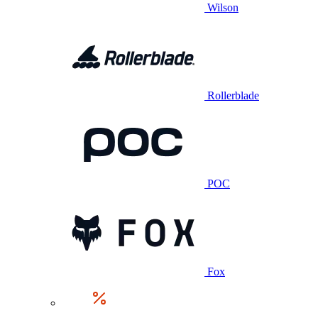
Wilson
Rollerblade
POC
Fox