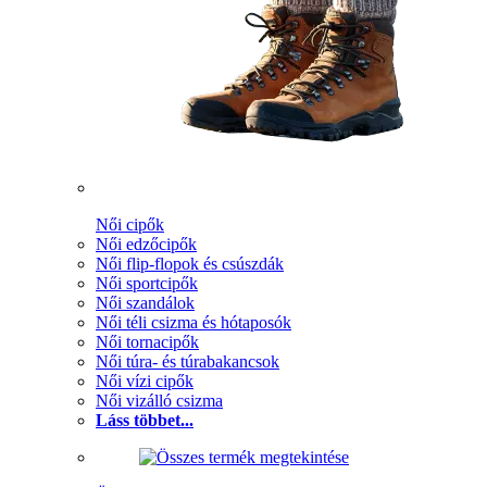
Női cipők
Női edzőcipők
Női flip-flopok és csúszdák
Női sportcipők
Női szandálok
Női téli csizma és hótaposók
Női tornacipők
Női túra- és túrabakancsok
Női vízi cipők
Női vizálló csizma
Láss többet...