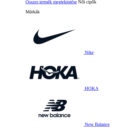
Összes termék megtekintése
Női cipők
Márkák
Nike
HOKA
New Balance