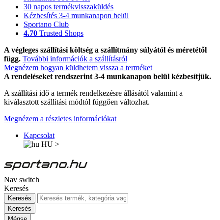
30 napos termékvisszaküldés
Kézbesítés 3-4 munkanapon belül
Sportano Club
4.70
Trusted Shops
A végleges szállítási költség a szállítmány súlyától és méretétől
függ.
További információk a szállításról
Megnézem hogyan küldhetem vissza a terméket
A rendeléseket rendszerint 3-4 munkanapon belül kézbesítjük.
A szállítási idő a termék rendelkezésre állásától valamint a
kiválasztott szállítási módtól függően változhat.
Megnézem a részletes információkat
Kapcsolat
HU
>
Nav switch
Keresés
Keresés
Keresés
Mégse