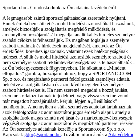
Sportano.hu - Gondoskodunk az Ön adatainak védelméről
A legmagasabb szintű sportszolgáltatásokat szeretnénk nyújtani.
Ennek érdekében sütiket és mobil hirdetési azonosítókat használunk,
amelyek biztosítják a szolgáltatás megfelelő működését, és
amennyiben hozzájárulását megadja, analitikai és hirdetés személyre
szabási célokra is felhasználjuk. Ez magában foglalja a személyre
szabott tartalmak és hirdetések megjelenítését, amelyek az Ön
érdeklődési köreihez igazodnak, valamint ezek hatékonyságának
mérését. A sütik és mobil hirdetési azonosítók személyre szabott és
nem személyre szabott reklámtevékenységekhez is felhasználhatók -
az Ön beleegyezésének függvényében. Ha rákattint a „Mindent
elfogadok” gombra, hozzájárul ahhoz, hogy a SPORTANO.COM
Sp. z o.o. és megbízható partnerei feldolgozzák személyes adatait,
beleértve a szolgáltatásban és azon kívül megjelenő személyre
szabott hirdetéseket is. Ha nem szeretné megadni a hozzájárulást,
szeretné korlátozni annak terjedelmét, vagy vissza szeretné vonni
már megadott hozzájárulását, kérjük, lépjen a „Beállítások”
menüpontra. Amennyiben a sütik személyes adatokat tartalmaznak,
azok feldolgozása az adminisztrátor jogos érdekén alapul, amely a
szolgáltatások magas szintű nyújtását és a marketingtevékenységek
végzését szolgálja az adminisztrátor és megbízható partnerei részére.
Az Ön személyes adatainak kezelője a Sportano.com Sp. z o.o.
Kapcsolat:
gdpr@sportano.hu
. További információk a
Adatvédelmi