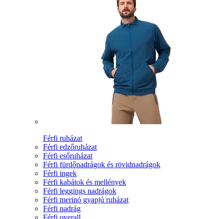
Férfi ruházat
Férfi edzőruházat
Férfi esőruházat
Férfi fürdőnadrágok és rövidnadrágok
Férfi ingek
Férfi kabátok és mellények
Férfi leggings nadrágok
Férfi merinó gyapjú ruházat
Férfi nadrág
Férfi overall