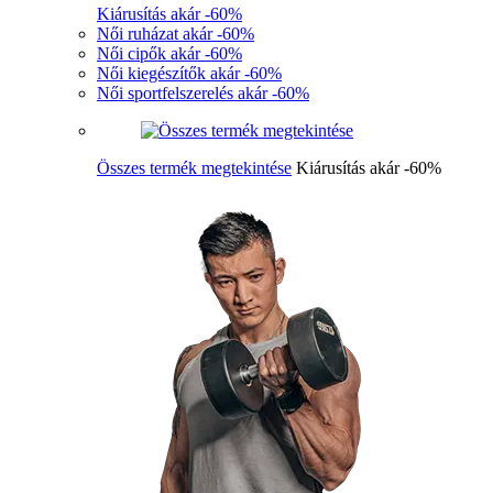
Kiárusítás akár -60%
Női ruházat akár -60%
Női cipők akár -60%
Női kiegészítők akár -60%
Női sportfelszerelés akár -60%
Összes termék megtekintése
Kiárusítás akár -60%