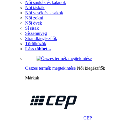
Női sapkák és kalapok
Női táskák
Női vesék és tasakok
Női zokni
Női övek
Sí sisak
Síszemüveg
Strandkiegészítők
Törülközők
Láss többet...
Összes termék megtekintése
Női kiegészítők
Márkák
CEP