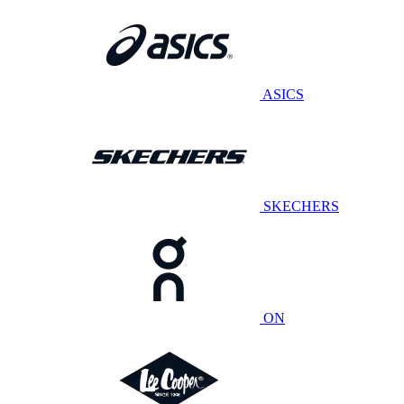
ASICS
SKECHERS
ON