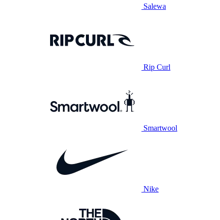
Salewa
Rip Curl
Smartwool
Nike