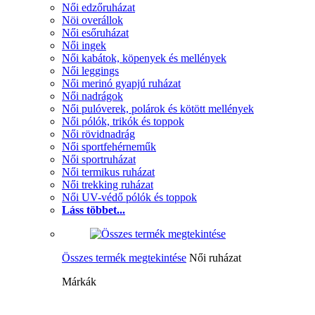
Női edzőruházat
Nöi overállok
Női esőruházat
Női ingek
Női kabátok, köpenyek és mellények
Női leggings
Női merinó gyapjú ruházat
Női nadrágok
Női pulóverek, polárok és kötött mellények
Női pólók, trikók és toppok
Női rövidnadrág
Női sportfehérneműk
Női sportruházat
Női termikus ruházat
Női trekking ruházat
Női UV-védő pólók és toppok
Láss többet...
Összes termék megtekintése
Női ruházat
Márkák