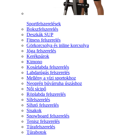
Sportfelszerelések
Bokszfelszerelés
Deszkák SUP
Fitness felszerelés
Görkorcsolya és inline korcsolya
Jóga felszerelés
Kerékpárok
Kimono
Kosárlabda felszerelés
Labdarúgás felszerelés
Mellény a vízi sportokhoz
Neoprén búvárruha úszáshoz
Női sícipő
Röplabda felszerelés
Sífelszerelés
Sífutó felszerelés
Sisakok
Snowboard felszerelés
Tenisz felszerelés
Túrafelszerelés
Túrabotok