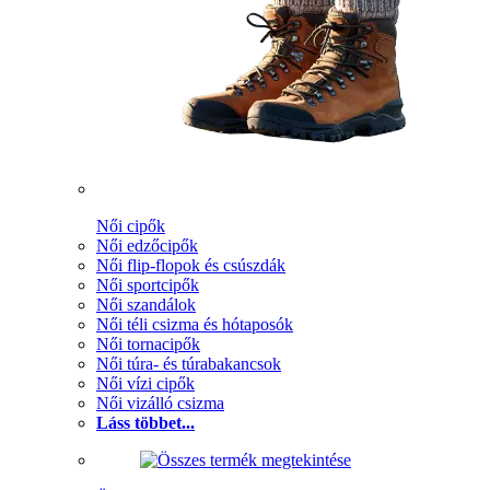
Női cipők
Női edzőcipők
Női flip-flopok és csúszdák
Női sportcipők
Női szandálok
Női téli csizma és hótaposók
Női tornacipők
Női túra- és túrabakancsok
Női vízi cipők
Női vizálló csizma
Láss többet...