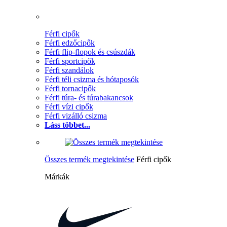
Férfi cipők
Férfi edzőcipők
Férfi flip-flopok és csúszdák
Férfi sportcipők
Férfi szandálok
Férfi téli csizma és hótaposók
Férfi tornacipők
Férfi túra- és túrabakancsok
Férfi vízi cipők
Férfi vizálló csizma
Láss többet...
Összes termék megtekintése
Férfi cipők
Márkák