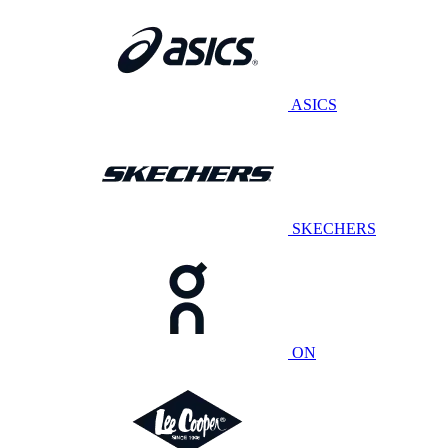
ASICS
SKECHERS
ON