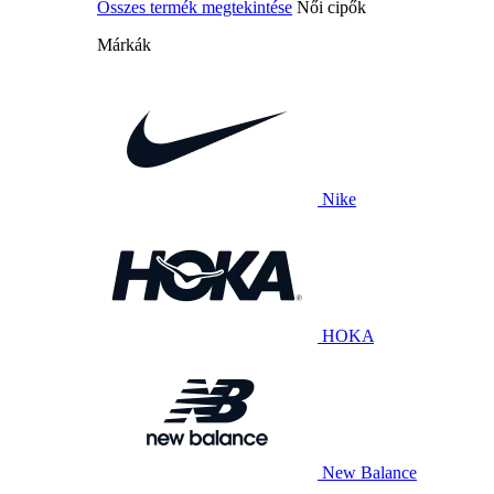
Összes termék megtekintése
Női cipők
Márkák
Nike
HOKA
New Balance