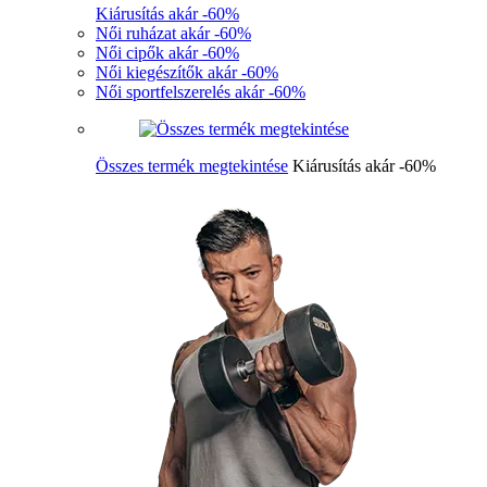
Kiárusítás akár -60%
Női ruházat akár -60%
Női cipők akár -60%
Női kiegészítők akár -60%
Női sportfelszerelés akár -60%
Összes termék megtekintése
Kiárusítás akár -60%