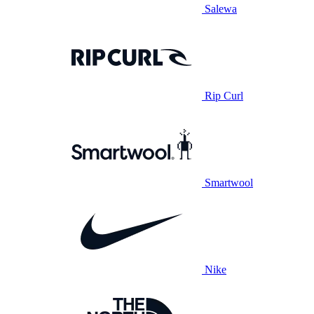
Salewa
Rip Curl
Smartwool
Nike