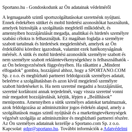
Sportano.hu - Gondoskodunk az Ön adatainak védelméről
A legmagasabb szintű sportszolgáltatásokat szeretnénk nyújtani.
Ennek érdekében sütiket és mobil hirdetési azonosítókat használunk,
amelyek biztosítják a szolgáltatás megfelelő működését, és
amennyiben hozzájárulását megadja, analitikai és hirdetés személyre
szabási célokra is felhasználjuk. Ez magában foglalja a személyre
szabott tartalmak és hirdetések megjelenítését, amelyek az Ön
érdeklődési köreihez igazodnak, valamint ezek hatékonyságának
mérését. A sütik és mobil hirdetési azonosítók személyre szabott és
nem személyre szabott reklámtevékenységekhez is felhasználhatók -
az Ön beleegyezésének függvényében. Ha rákattint a „Mindent
elfogadok” gombra, hozzájárul ahhoz, hogy a SPORTANO.COM
Sp. z o.o. és megbízható partnerei feldolgozzák személyes adatait,
beleértve a szolgáltatásban és azon kívül megjelenő személyre
szabott hirdetéseket is. Ha nem szeretné megadni a hozzájárulást,
szeretné korlátozni annak terjedelmét, vagy vissza szeretné vonni
már megadott hozzájárulását, kérjük, lépjen a „Beállítások”
menüpontra. Amennyiben a sütik személyes adatokat tartalmaznak,
azok feldolgozása az adminisztrátor jogos érdekén alapul, amely a
szolgáltatások magas szintű nyújtását és a marketingtevékenységek
végzését szolgálja az adminisztrátor és megbízható partnerei részére.
Az Ön személyes adatainak kezelője a Sportano.com Sp. z o.o.
Kapcsolat:
gdpr@sportano.hu
. További információk a
Adatvédelmi