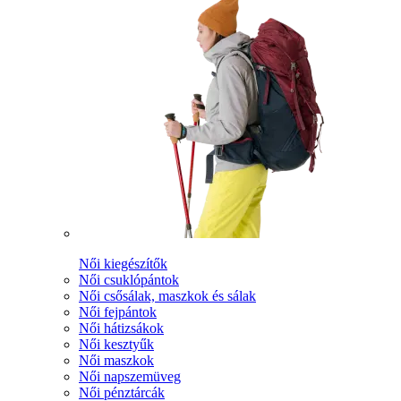
Női kiegészítők
Női csuklópántok
Női csősálak, maszkok és sálak
Női fejpántok
Női hátizsákok
Női kesztyűk
Női maszkok
Női napszemüveg
Női pénztárcák