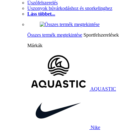
Úszófelszerelés
Uszonyok búvárkodáshoz és snorkelinghez
Láss többet...
Összes termék megtekintése
Sportfelszerelések
Márkák
AQUASTIC
Nike