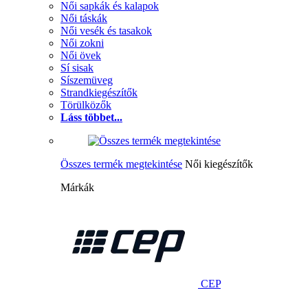
Női sapkák és kalapok
Női táskák
Női vesék és tasakok
Női zokni
Női övek
Sí sisak
Síszemüveg
Strandkiegészítők
Törülközők
Láss többet...
Összes termék megtekintése
Női kiegészítők
Márkák
CEP