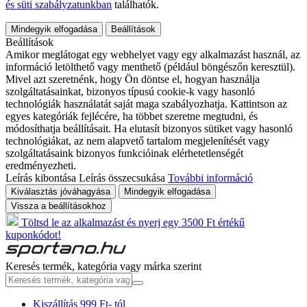
és süti szabályzatunkban
találhatók.
Mindegyik elfogadása
Beállítások
Beállítások
Amikor meglátogat egy webhelyet vagy egy alkalmazást használ, az
információ letölthető vagy menthető (például böngészőn keresztül).
Mivel azt szeretnénk, hogy Ön döntse el, hogyan használja
szolgáltatásainkat, bizonyos típusú cookie-k vagy hasonló
technológiák használatát saját maga szabályozhatja. Kattintson az
egyes kategóriák fejlécére, ha többet szeretne megtudni, és
módosíthatja beállításait. Ha elutasít bizonyos sütiket vagy hasonló
technológiákat, az nem alapvető tartalom megjelenítését vagy
szolgáltatásaink bizonyos funkcióinak elérhetetlenségét
eredményezheti.
Leírás kibontása
Leírás összecsukása
További információ
Kiválasztás jóváhagyása
Mindegyik elfogadása
Vissza a beállításokhoz
Töltsd le az alkalmazást és nyerj egy 3500 Ft értékű
kuponkódot!
Keresés termék, kategória vagy márka szerint
Kiszállítás 999 Ft- tól