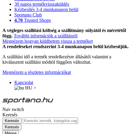
30 napos termékvisszaküldés
Kézbesítés 3-4 munkanapon belül
Sportano Club
4.70
Trusted Shops
A végleges szállítási költség a szállítmány súlyától és méretétől
függ.
További információk a szállításról
Megnézem hogyan küldhetem vissza a terméket
A rendeléseket rendszerint 3-4 munkanapon belül kézbesítjük.
A szállítási idő a termék rendelkezésre állásától valamint a
kiválasztott szállítási módtól függően változhat.
Megnézem a részletes információkat
Kapcsolat
HU
>
Nav switch
Keresés
Keresés
Keresés
Mégse