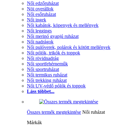
Női edzőruházat
Nöi overállok
Női esőruházat
Női ingek
Női kabátok, köpenyek és mellények
Női leggings
Női merinó gyapjú ruházat
Női nadrágok
Női pulóverek, polárok és kötött mellények
Női pólók, trikók és toppok
Női rövidnadrág
Női sportfehérneműk
Női sportruházat
Női termikus ruházat
Női trekking ruházat
Női UV-védő pólók és toppok
Láss többet...
Összes termék megtekintése
Női ruházat
Márkák