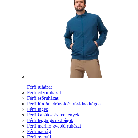
Férfi ruházat
Férfi edzőruházat
Férfi esőruházat
Férfi fürdőnadrágok és rövidnadrágok
Férfi ingek
Férfi kabátok és mellények
Férfi leggings nadrágok
Férfi merinó gyapjú ruházat
Férfi nadrág
Férfi overall