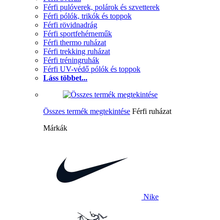
Férfi pulóverek, polárok és szvetterek
Férfi pólók, trikók és toppok
Férfi rövidnadrág
Férfi sportfehérneműk
Férfi thermo ruházat
Férfi trekking ruházat
Férfi tréningruhák
Férfi UV-védő pólók és toppok
Láss többet...
Összes termék megtekintése
Férfi ruházat
Márkák
Nike