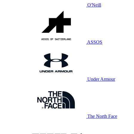
O'Neill
ASSOS
Under Armour
The North Face