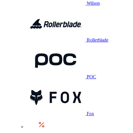
Wilson
Rollerblade
POC
Fox