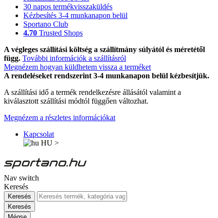
30 napos termékvisszaküldés
Kézbesítés 3-4 munkanapon belül
Sportano Club
4.70
Trusted Shops
A végleges szállítási költség a szállítmány súlyától és méretétől
függ.
További információk a szállításról
Megnézem hogyan küldhetem vissza a terméket
A rendeléseket rendszerint 3-4 munkanapon belül kézbesítjük.
A szállítási idő a termék rendelkezésre állásától valamint a
kiválasztott szállítási módtól függően változhat.
Megnézem a részletes információkat
Kapcsolat
HU
>
Nav switch
Keresés
Keresés
Keresés
Mégse