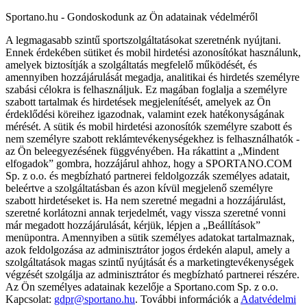
Sportano.hu - Gondoskodunk az Ön adatainak védelméről
A legmagasabb szintű sportszolgáltatásokat szeretnénk nyújtani.
Ennek érdekében sütiket és mobil hirdetési azonosítókat használunk,
amelyek biztosítják a szolgáltatás megfelelő működését, és
amennyiben hozzájárulását megadja, analitikai és hirdetés személyre
szabási célokra is felhasználjuk. Ez magában foglalja a személyre
szabott tartalmak és hirdetések megjelenítését, amelyek az Ön
érdeklődési köreihez igazodnak, valamint ezek hatékonyságának
mérését. A sütik és mobil hirdetési azonosítók személyre szabott és
nem személyre szabott reklámtevékenységekhez is felhasználhatók -
az Ön beleegyezésének függvényében. Ha rákattint a „Mindent
elfogadok” gombra, hozzájárul ahhoz, hogy a SPORTANO.COM
Sp. z o.o. és megbízható partnerei feldolgozzák személyes adatait,
beleértve a szolgáltatásban és azon kívül megjelenő személyre
szabott hirdetéseket is. Ha nem szeretné megadni a hozzájárulást,
szeretné korlátozni annak terjedelmét, vagy vissza szeretné vonni
már megadott hozzájárulását, kérjük, lépjen a „Beállítások”
menüpontra. Amennyiben a sütik személyes adatokat tartalmaznak,
azok feldolgozása az adminisztrátor jogos érdekén alapul, amely a
szolgáltatások magas szintű nyújtását és a marketingtevékenységek
végzését szolgálja az adminisztrátor és megbízható partnerei részére.
Az Ön személyes adatainak kezelője a Sportano.com Sp. z o.o.
Kapcsolat:
gdpr@sportano.hu
. További információk a
Adatvédelmi