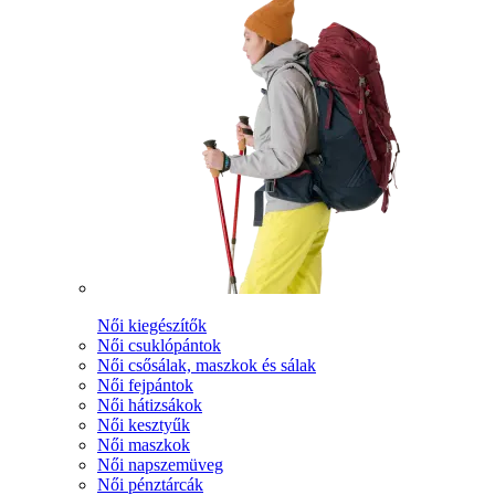
Női kiegészítők
Női csuklópántok
Női csősálak, maszkok és sálak
Női fejpántok
Női hátizsákok
Női kesztyűk
Női maszkok
Női napszemüveg
Női pénztárcák