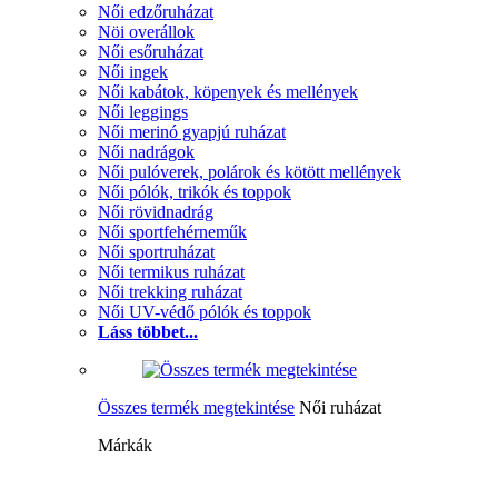
Női edzőruházat
Nöi overállok
Női esőruházat
Női ingek
Női kabátok, köpenyek és mellények
Női leggings
Női merinó gyapjú ruházat
Női nadrágok
Női pulóverek, polárok és kötött mellények
Női pólók, trikók és toppok
Női rövidnadrág
Női sportfehérneműk
Női sportruházat
Női termikus ruházat
Női trekking ruházat
Női UV-védő pólók és toppok
Láss többet...
Összes termék megtekintése
Női ruházat
Márkák