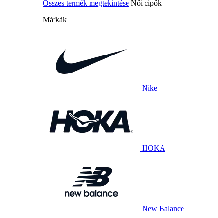
Összes termék megtekintése
Női cipők
Márkák
Nike
HOKA
New Balance