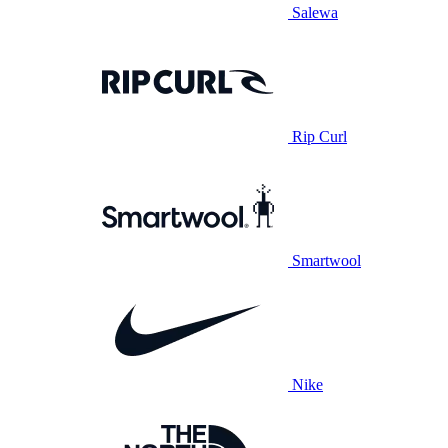
Salewa
Rip Curl
Smartwool
Nike