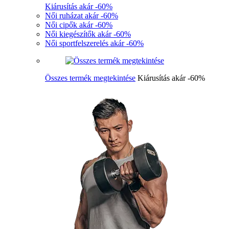
Kiárusítás akár -60%
Női ruházat akár -60%
Női cipők akár -60%
Női kiegészítők akár -60%
Női sportfelszerelés akár -60%
Összes termék megtekintése
Kiárusítás akár -60%