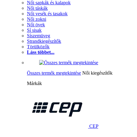
Női sapkák és kalapok
Női táskák
Női vesék és tasakok
Női zokni
Női övek
Sí sisak
Síszemüveg
Strandkiegészítők
Törülközők
Láss többet...
Összes termék megtekintése
Női kiegészítők
Márkák
CEP