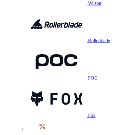
Wilson
Rollerblade
POC
Fox