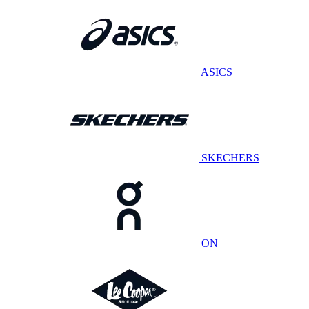
ASICS
SKECHERS
ON