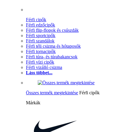
Férfi cipők
Férfi edzőcipők
Férfi flip-flopok és csúszdák
Férfi sportcipők
Férfi szandálok
Férfi téli csizma és hótaposók
Férfi tornacipők
Férfi túra- és túrabakancsok
Férfi vízi cipők
Férfi vizálló csizma
Láss többet...
Összes termék megtekintése
Férfi cipők
Márkák