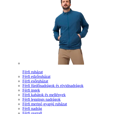
Férfi ruházat
Férfi edzőruházat
Férfi esőruházat
Férfi fürdőnadrágok és rövidnadrágok
Férfi ingek
Férfi kabátok és mellények
Férfi leggings nadrágok
Férfi merinó gyapjú ruházat
Férfi nadrág
Férfi overall