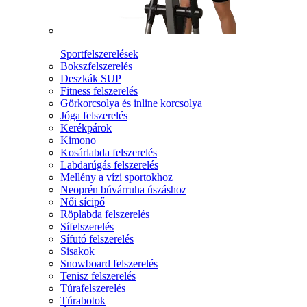
Sportfelszerelések
Bokszfelszerelés
Deszkák SUP
Fitness felszerelés
Görkorcsolya és inline korcsolya
Jóga felszerelés
Kerékpárok
Kimono
Kosárlabda felszerelés
Labdarúgás felszerelés
Mellény a vízi sportokhoz
Neoprén búvárruha úszáshoz
Női sícipő
Röplabda felszerelés
Sífelszerelés
Sífutó felszerelés
Sisakok
Snowboard felszerelés
Tenisz felszerelés
Túrafelszerelés
Túrabotok