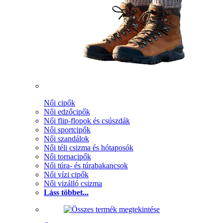
Női cipők
Női edzőcipők
Női flip-flopok és csúszdák
Női sportcipők
Női szandálok
Női téli csizma és hótaposók
Női tornacipők
Női túra- és túrabakancsok
Női vízi cipők
Női vizálló csizma
Láss többet...