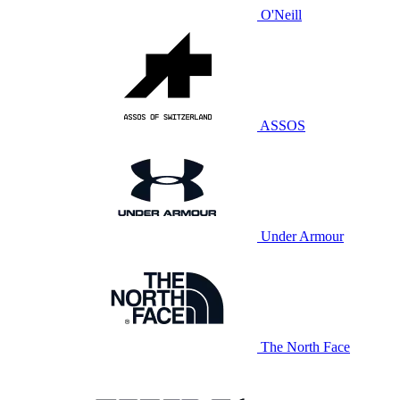
O'Neill
ASSOS
Under Armour
The North Face