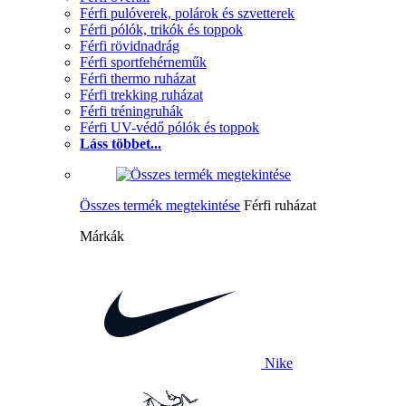
Férfi pulóverek, polárok és szvetterek
Férfi pólók, trikók és toppok
Férfi rövidnadrág
Férfi sportfehérneműk
Férfi thermo ruházat
Férfi trekking ruházat
Férfi tréningruhák
Férfi UV-védő pólók és toppok
Láss többet...
Összes termék megtekintése
Férfi ruházat
Márkák
Nike