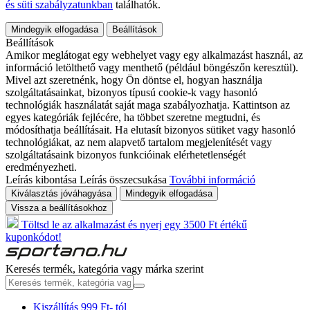
és süti szabályzatunkban
találhatók.
Mindegyik elfogadása
Beállítások
Beállítások
Amikor meglátogat egy webhelyet vagy egy alkalmazást használ, az
információ letölthető vagy menthető (például böngészőn keresztül).
Mivel azt szeretnénk, hogy Ön döntse el, hogyan használja
szolgáltatásainkat, bizonyos típusú cookie-k vagy hasonló
technológiák használatát saját maga szabályozhatja. Kattintson az
egyes kategóriák fejlécére, ha többet szeretne megtudni, és
módosíthatja beállításait. Ha elutasít bizonyos sütiket vagy hasonló
technológiákat, az nem alapvető tartalom megjelenítését vagy
szolgáltatásaink bizonyos funkcióinak elérhetetlenségét
eredményezheti.
Leírás kibontása
Leírás összecsukása
További információ
Kiválasztás jóváhagyása
Mindegyik elfogadása
Vissza a beállításokhoz
Töltsd le az alkalmazást és nyerj egy 3500 Ft értékű
kuponkódot!
Keresés termék, kategória vagy márka szerint
Kiszállítás 999 Ft- tól