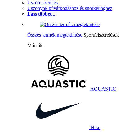
Úszófelszerelés
Uszonyok búvárkodáshoz és snorkelinghez
Láss többet...
Összes termék megtekintése
Sportfelszerelések
Márkák
AQUASTIC
Nike