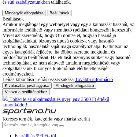
és süti szabályzatunkban
találhatók.
Mindegyik elfogadása
Beállítások
Beállítások
Amikor meglátogat egy webhelyet vagy egy alkalmazást használ, az
információ letölthető vagy menthető (például böngészőn keresztül).
Mivel azt szeretnénk, hogy Ön döntse el, hogyan használja
szolgáltatásainkat, bizonyos típusú cookie-k vagy hasonló
technológiák használatát saját maga szabályozhatja. Kattintson az
egyes kategóriák fejlécére, ha többet szeretne megtudni, és
módosíthatja beállításait. Ha elutasít bizonyos sütiket vagy hasonló
technológiákat, az nem alapvető tartalom megjelenítését vagy
szolgáltatásaink bizonyos funkcióinak elérhetetlenségét
eredményezheti.
Leírás kibontása
Leírás összecsukása
További információ
Kiválasztás jóváhagyása
Mindegyik elfogadása
Vissza a beállításokhoz
Töltsd le az alkalmazást és nyerj egy 3500 Ft értékű
kuponkódot!
Keresés termék, kategória vagy márka szerint
Kiszállítás 999 Ft- tól