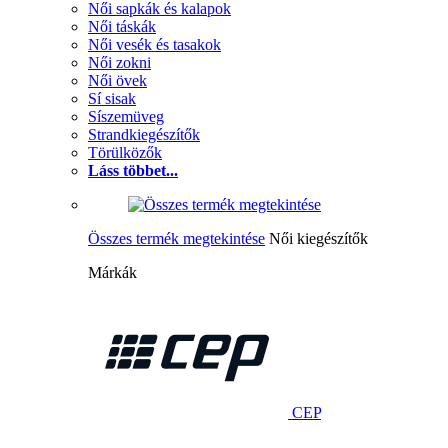
Női sapkák és kalapok
Női táskák
Női vesék és tasakok
Női zokni
Női övek
Sí sisak
Síszemüveg
Strandkiegészítők
Törülközők
Láss többet...
Összes termék megtekintése
Női kiegészítők
Márkák
CEP