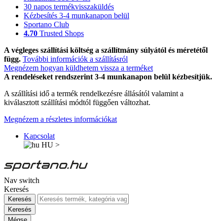
30 napos termékvisszaküldés
Kézbesítés 3-4 munkanapon belül
Sportano Club
4.70
Trusted Shops
A végleges szállítási költség a szállítmány súlyától és méretétől
függ.
További információk a szállításról
Megnézem hogyan küldhetem vissza a terméket
A rendeléseket rendszerint 3-4 munkanapon belül kézbesítjük.
A szállítási idő a termék rendelkezésre állásától valamint a
kiválasztott szállítási módtól függően változhat.
Megnézem a részletes információkat
Kapcsolat
HU
>
Nav switch
Keresés
Keresés
Keresés
Mégse