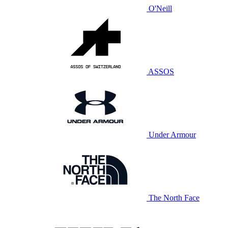
O'Neill
ASSOS
Under Armour
The North Face