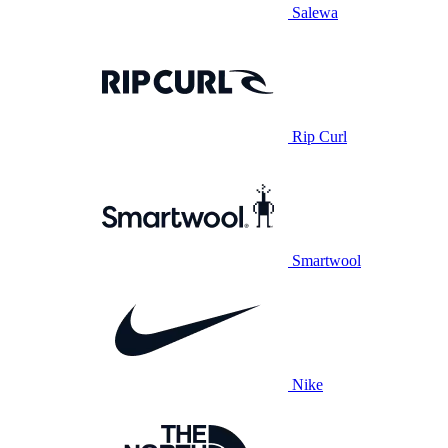
Salewa
Rip Curl
Smartwool
Nike