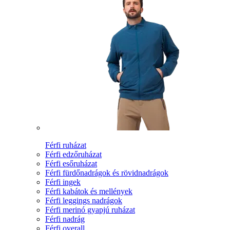
Férfi ruházat
Férfi edzőruházat
Férfi esőruházat
Férfi fürdőnadrágok és rövidnadrágok
Férfi ingek
Férfi kabátok és mellények
Férfi leggings nadrágok
Férfi merinó gyapjú ruházat
Férfi nadrág
Férfi overall