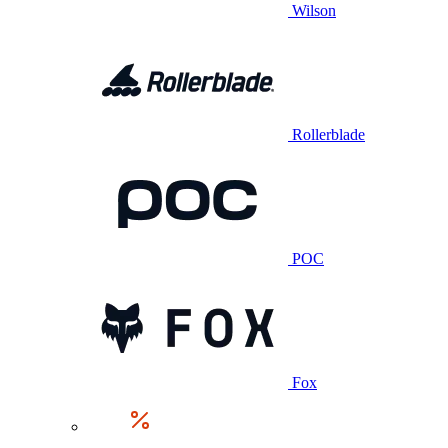
Wilson
Rollerblade
POC
Fox