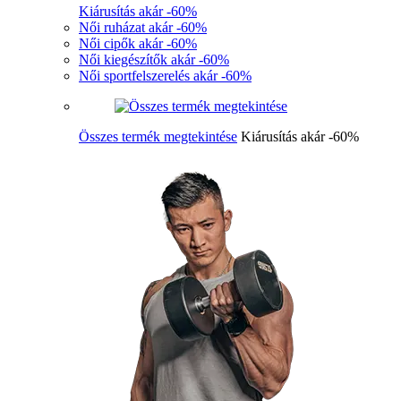
Kiárusítás akár -60%
Női ruházat akár -60%
Női cipők akár -60%
Női kiegészítők akár -60%
Női sportfelszerelés akár -60%
Összes termék megtekintése
Kiárusítás akár -60%