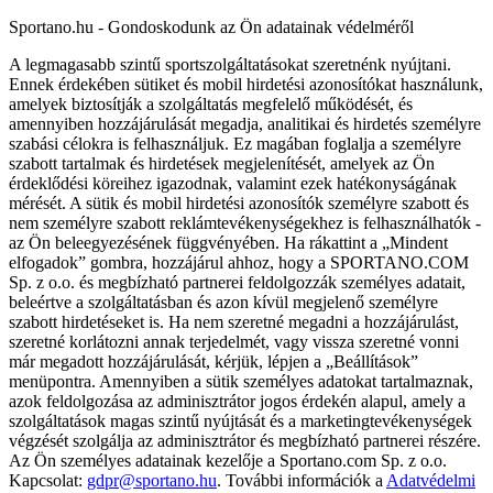
Sportano.hu - Gondoskodunk az Ön adatainak védelméről
A legmagasabb szintű sportszolgáltatásokat szeretnénk nyújtani.
Ennek érdekében sütiket és mobil hirdetési azonosítókat használunk,
amelyek biztosítják a szolgáltatás megfelelő működését, és
amennyiben hozzájárulását megadja, analitikai és hirdetés személyre
szabási célokra is felhasználjuk. Ez magában foglalja a személyre
szabott tartalmak és hirdetések megjelenítését, amelyek az Ön
érdeklődési köreihez igazodnak, valamint ezek hatékonyságának
mérését. A sütik és mobil hirdetési azonosítók személyre szabott és
nem személyre szabott reklámtevékenységekhez is felhasználhatók -
az Ön beleegyezésének függvényében. Ha rákattint a „Mindent
elfogadok” gombra, hozzájárul ahhoz, hogy a SPORTANO.COM
Sp. z o.o. és megbízható partnerei feldolgozzák személyes adatait,
beleértve a szolgáltatásban és azon kívül megjelenő személyre
szabott hirdetéseket is. Ha nem szeretné megadni a hozzájárulást,
szeretné korlátozni annak terjedelmét, vagy vissza szeretné vonni
már megadott hozzájárulását, kérjük, lépjen a „Beállítások”
menüpontra. Amennyiben a sütik személyes adatokat tartalmaznak,
azok feldolgozása az adminisztrátor jogos érdekén alapul, amely a
szolgáltatások magas szintű nyújtását és a marketingtevékenységek
végzését szolgálja az adminisztrátor és megbízható partnerei részére.
Az Ön személyes adatainak kezelője a Sportano.com Sp. z o.o.
Kapcsolat:
gdpr@sportano.hu
. További információk a
Adatvédelmi