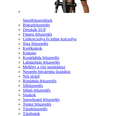
Sportfelszerelések
Bokszfelszerelés
Deszkák SUP
Fitness felszerelés
Görkorcsolya és inline korcsolya
Jóga felszerelés
Kerékpárok
Kimono
Kosárlabda felszerelés
Labdarúgás felszerelés
Mellény a vízi sportokhoz
Neoprén búvárruha úszáshoz
Női sícipő
Röplabda felszerelés
Sífelszerelés
Sífutó felszerelés
Sisakok
Snowboard felszerelés
Tenisz felszerelés
Túrafelszerelés
Túrabotok