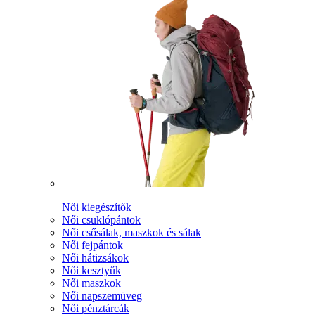
Női kiegészítők
Női csuklópántok
Női csősálak, maszkok és sálak
Női fejpántok
Női hátizsákok
Női kesztyűk
Női maszkok
Női napszemüveg
Női pénztárcák