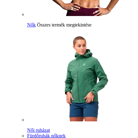
Nők
Összes termék megtekintése
Női ruházat
Fürdőruhák nőknek