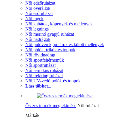
Női edzőruházat
Nöi overállok
Női esőruházat
Női ingek
Női kabátok, köpenyek és mellények
Női leggings
Női merinó gyapjú ruházat
Női nadrágok
Női pulóverek, polárok és kötött mellények
Női pólók, trikók és toppok
Női rövidnadrág
Női sportfehérneműk
Női sportruházat
Női termikus ruházat
Női trekking ruházat
Női UV-védő pólók és toppok
Láss többet...
Összes termék megtekintése
Női ruházat
Márkák