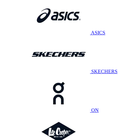
ASICS
SKECHERS
ON