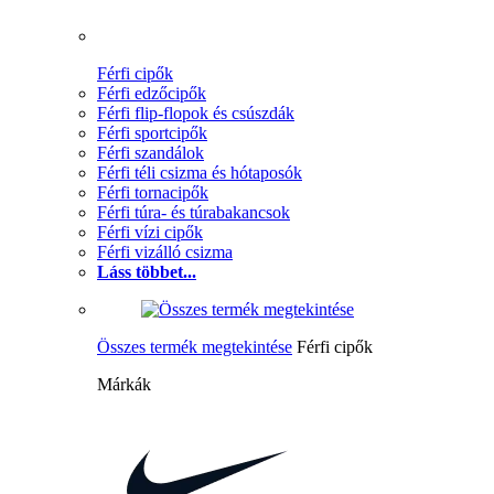
Férfi cipők
Férfi edzőcipők
Férfi flip-flopok és csúszdák
Férfi sportcipők
Férfi szandálok
Férfi téli csizma és hótaposók
Férfi tornacipők
Férfi túra- és túrabakancsok
Férfi vízi cipők
Férfi vizálló csizma
Láss többet...
Összes termék megtekintése
Férfi cipők
Márkák