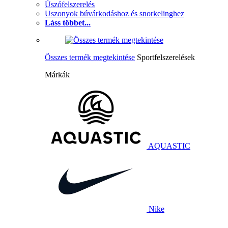
Úszófelszerelés
Uszonyok búvárkodáshoz és snorkelinghez
Láss többet...
Összes termék megtekintése
Sportfelszerelések
Márkák
AQUASTIC
Nike