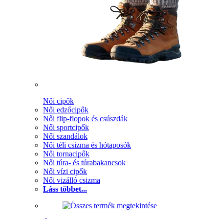
Női cipők
Női edzőcipők
Női flip-flopok és csúszdák
Női sportcipők
Női szandálok
Női téli csizma és hótaposók
Női tornacipők
Női túra- és túrabakancsok
Női vízi cipők
Női vizálló csizma
Láss többet...