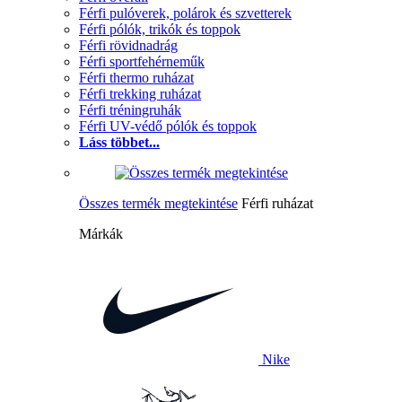
Férfi pulóverek, polárok és szvetterek
Férfi pólók, trikók és toppok
Férfi rövidnadrág
Férfi sportfehérneműk
Férfi thermo ruházat
Férfi trekking ruházat
Férfi tréningruhák
Férfi UV-védő pólók és toppok
Láss többet...
Összes termék megtekintése
Férfi ruházat
Márkák
Nike