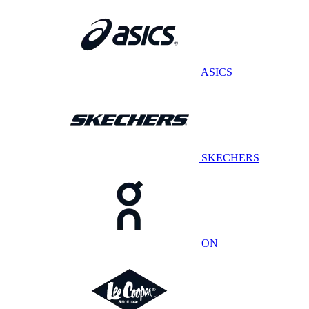
ASICS
SKECHERS
ON