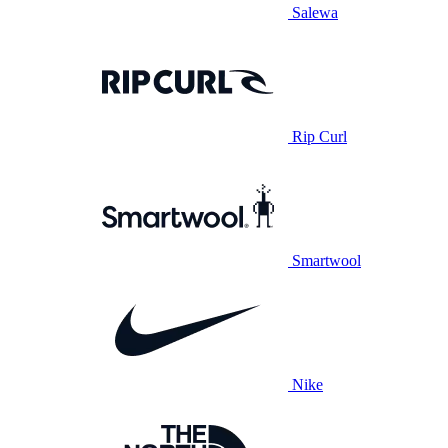
Salewa
Rip Curl
Smartwool
Nike