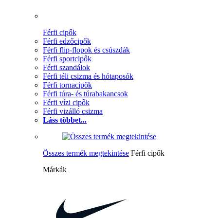
Férfi cipők
Férfi edzőcipők
Férfi flip-flopok és csúszdák
Férfi sportcipők
Férfi szandálok
Férfi téli csizma és hótaposók
Férfi tornacipők
Férfi túra- és túrabakancsok
Férfi vízi cipők
Férfi vizálló csizma
Láss többet...
Összes termék megtekintése
Férfi cipők
Márkák