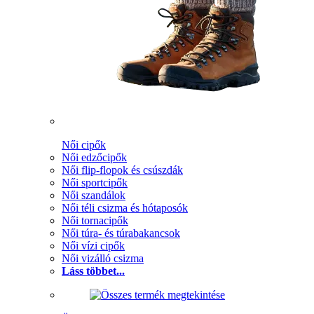
Női cipők
Női edzőcipők
Női flip-flopok és csúszdák
Női sportcipők
Női szandálok
Női téli csizma és hótaposók
Női tornacipők
Női túra- és túrabakancsok
Női vízi cipők
Női vizálló csizma
Láss többet...