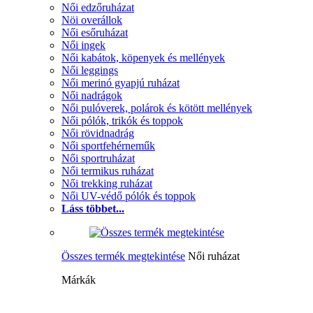
Női edzőruházat
Nöi overállok
Női esőruházat
Női ingek
Női kabátok, köpenyek és mellények
Női leggings
Női merinó gyapjú ruházat
Női nadrágok
Női pulóverek, polárok és kötött mellények
Női pólók, trikók és toppok
Női rövidnadrág
Női sportfehérneműk
Női sportruházat
Női termikus ruházat
Női trekking ruházat
Női UV-védő pólók és toppok
Láss többet...
Összes termék megtekintése
Női ruházat
Márkák