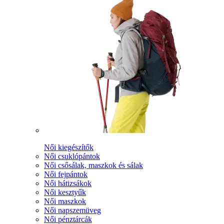
Női kiegészítők
Női csuklópántok
Női csősálak, maszkok és sálak
Női fejpántok
Női hátizsákok
Női kesztyűk
Női maszkok
Női napszemüveg
Női pénztárcák