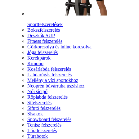
Sportfelszerelések
Bokszfelszerelés
Deszkák SUP
Fitness felszerelés
Görkorcsolya és inline korcsolya
Jóga felszerelés
Kerékpárok
Kimono
Kosárlabda felszerelés
Labdarúgás felszerelés
Mellény a vízi sportokhoz
Neoprén búvárruha úszáshoz
Női sícipő
Röplabda felszerelés
Sífelszerelés
Sífutó felszerelés
Sisakok
Snowboard felszerelés
Tenisz felszerelés
Túrafelszerelés
Túrabotok