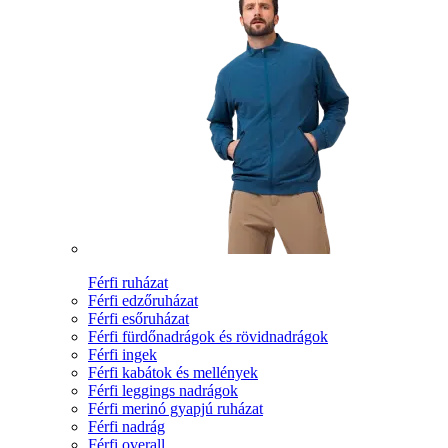
Férfi ruházat
Férfi edzőruházat
Férfi esőruházat
Férfi fürdőnadrágok és rövidnadrágok
Férfi ingek
Férfi kabátok és mellények
Férfi leggings nadrágok
Férfi merinó gyapjú ruházat
Férfi nadrág
Férfi overall