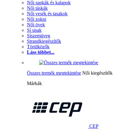
Női sapkák és kalapok
Női táskák
Női vesék és tasakok
Női zokni
Női övek
Sí sisak
Síszemüveg
Strandkiegészítők
Törülközők
Láss többet...
Összes termék megtekintése
Női kiegészítők
Márkák
CEP