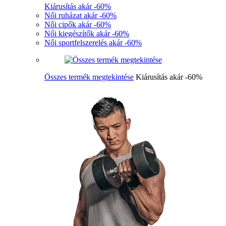
Kiárusítás akár -60%
Női ruházat akár -60%
Női cipők akár -60%
Női kiegészítők akár -60%
Női sportfelszerelés akár -60%
Összes termék megtekintése
Kiárusítás akár -60%