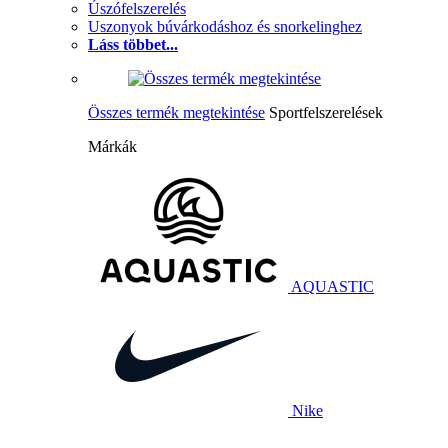
Úszófelszerelés
Uszonyok búvárkodáshoz és snorkelinghez
Láss többet...
Összes termék megtekintése
Sportfelszerelések
Márkák
AQUASTIC
Nike