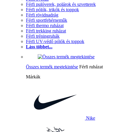
Férfi pulóverek, polárok és szvetterek
Férfi pólók, trikók és toppok
Férfi rövidnadrág
Férfi sportfehérneműk
Férfi thermo ruházat
Férfi trekking ruházat
Férfi tréningruhák
Férfi UV-védő pólók és toppok
Láss többet...
Összes termék megtekintése
Férfi ruházat
Márkák
Nike