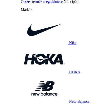
Összes termék megtekintése
Női cipők
Márkák
Nike
HOKA
New Balance