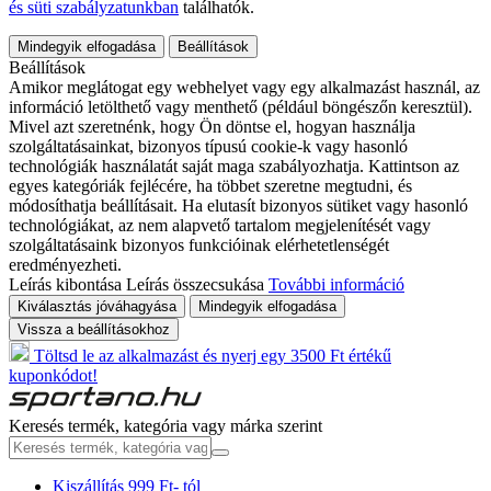
és süti szabályzatunkban
találhatók.
Mindegyik elfogadása
Beállítások
Beállítások
Amikor meglátogat egy webhelyet vagy egy alkalmazást használ, az
információ letölthető vagy menthető (például böngészőn keresztül).
Mivel azt szeretnénk, hogy Ön döntse el, hogyan használja
szolgáltatásainkat, bizonyos típusú cookie-k vagy hasonló
technológiák használatát saját maga szabályozhatja. Kattintson az
egyes kategóriák fejlécére, ha többet szeretne megtudni, és
módosíthatja beállításait. Ha elutasít bizonyos sütiket vagy hasonló
technológiákat, az nem alapvető tartalom megjelenítését vagy
szolgáltatásaink bizonyos funkcióinak elérhetetlenségét
eredményezheti.
Leírás kibontása
Leírás összecsukása
További információ
Kiválasztás jóváhagyása
Mindegyik elfogadása
Vissza a beállításokhoz
Töltsd le az alkalmazást és nyerj egy 3500 Ft értékű
kuponkódot!
Keresés termék, kategória vagy márka szerint
Kiszállítás 999 Ft- tól