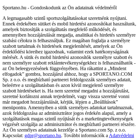
Sportano.hu - Gondoskodunk az Ön adatainak védelméről
A legmagasabb szintű sportszolgáltatásokat szeretnénk nyújtani.
Ennek érdekében sütiket és mobil hirdetési azonosítókat használunk,
amelyek biztosítják a szolgáltatás megfelelő működését, és
amennyiben hozzájárulását megadja, analitikai és hirdetés személyre
szabási célokra is felhasználjuk. Ez magában foglalja a személyre
szabott tartalmak és hirdetések megjelenítését, amelyek az Ön
érdeklődési köreihez igazodnak, valamint ezek hatékonyságának
mérését. A sütik és mobil hirdetési azonosítók személyre szabott és
nem személyre szabott reklámtevékenységekhez is felhasználhatók -
az Ön beleegyezésének függvényében. Ha rákattint a „Mindent
elfogadok” gombra, hozzájárul ahhoz, hogy a SPORTANO.COM
Sp. z o.o. és megbízható partnerei feldolgozzák személyes adatait,
beleértve a szolgáltatásban és azon kívül megjelenő személyre
szabott hirdetéseket is. Ha nem szeretné megadni a hozzájárulást,
szeretné korlátozni annak terjedelmét, vagy vissza szeretné vonni
már megadott hozzájárulását, kérjük, lépjen a „Beállítások”
menüpontra. Amennyiben a sütik személyes adatokat tartalmaznak,
azok feldolgozása az adminisztrátor jogos érdekén alapul, amely a
szolgáltatások magas szintű nyújtását és a marketingtevékenységek
végzését szolgálja az adminisztrátor és megbízható partnerei részére.
Az Ön személyes adatainak kezelője a Sportano.com Sp. z o.o.
Kapcsolat:
gdpr@sportano.hu
. További információk a
Adatvédelmi