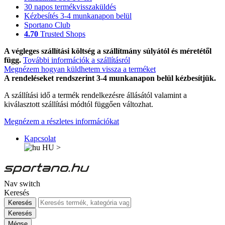
30 napos termékvisszaküldés
Kézbesítés 3-4 munkanapon belül
Sportano Club
4.70
Trusted Shops
A végleges szállítási költség a szállítmány súlyától és méretétől
függ.
További információk a szállításról
Megnézem hogyan küldhetem vissza a terméket
A rendeléseket rendszerint 3-4 munkanapon belül kézbesítjük.
A szállítási idő a termék rendelkezésre állásától valamint a
kiválasztott szállítási módtól függően változhat.
Megnézem a részletes információkat
Kapcsolat
HU
>
Nav switch
Keresés
Keresés
Keresés
Mégse