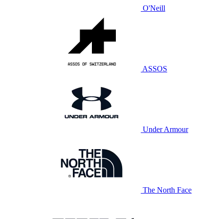
O'Neill
ASSOS
Under Armour
The North Face