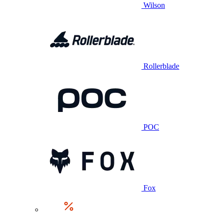
Wilson
Rollerblade
POC
Fox