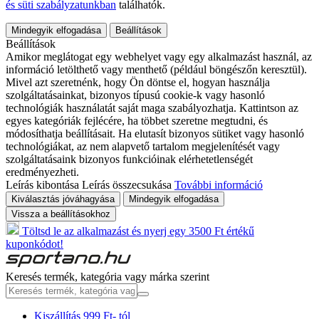
és süti szabályzatunkban
találhatók.
Mindegyik elfogadása
Beállítások
Beállítások
Amikor meglátogat egy webhelyet vagy egy alkalmazást használ, az
információ letölthető vagy menthető (például böngészőn keresztül).
Mivel azt szeretnénk, hogy Ön döntse el, hogyan használja
szolgáltatásainkat, bizonyos típusú cookie-k vagy hasonló
technológiák használatát saját maga szabályozhatja. Kattintson az
egyes kategóriák fejlécére, ha többet szeretne megtudni, és
módosíthatja beállításait. Ha elutasít bizonyos sütiket vagy hasonló
technológiákat, az nem alapvető tartalom megjelenítését vagy
szolgáltatásaink bizonyos funkcióinak elérhetetlenségét
eredményezheti.
Leírás kibontása
Leírás összecsukása
További információ
Kiválasztás jóváhagyása
Mindegyik elfogadása
Vissza a beállításokhoz
Töltsd le az alkalmazást és nyerj egy 3500 Ft értékű
kuponkódot!
Keresés termék, kategória vagy márka szerint
Kiszállítás 999 Ft- tól