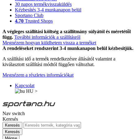
30 napos termékvisszaküldés
Kézbesítés 3-4 munkanapon belül
Sportano Club
4.70
Trusted Shops
A végleges szállítási költség a szállítmány súlyától és méretétől
függ.
További információk a szállításról
Megnézem hogyan küldhetem vissza a terméket
A rendeléseket rendszerint 3-4 munkanapon belül kézbesítjük.
A szállítási idő a termék rendelkezésre állásától valamint a
kiválasztott szállítási módtól függően változhat.
Megnézem a részletes információkat
Kapcsolat
HU
>
Nav switch
Keresés
Keresés
Keresés
Mégse