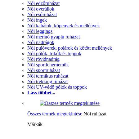
Női edzőruházat
Nöi overállok
Női esőruházat
Női ingek
Női kabátok, köpenyek és mellények
Női leggings
Női merinó gyapjú ruházat
Női nadrágok
Női pulóverek, polárok és kötött mellények
Női pólók, trikók és toppok
Női rövidnadrág
Női sportfehérneműk
Női sportruházat
Női termikus ruházat
Női trekking ruházat
Női UV-védő pólók és toppok
Láss többet...
Összes termék megtekintése
Női ruházat
Márkák