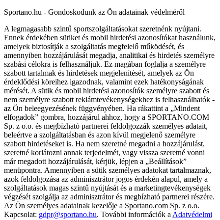
Sportano.hu - Gondoskodunk az Ön adatainak védelméről
A legmagasabb szintű sportszolgáltatásokat szeretnénk nyújtani.
Ennek érdekében sütiket és mobil hirdetési azonosítókat használunk,
amelyek biztosítják a szolgáltatás megfelelő működését, és
amennyiben hozzájárulását megadja, analitikai és hirdetés személyre
szabási célokra is felhasználjuk. Ez magában foglalja a személyre
szabott tartalmak és hirdetések megjelenítését, amelyek az Ön
érdeklődési köreihez igazodnak, valamint ezek hatékonyságának
mérését. A sütik és mobil hirdetési azonosítók személyre szabott és
nem személyre szabott reklámtevékenységekhez is felhasználhatók -
az Ön beleegyezésének függvényében. Ha rákattint a „Mindent
elfogadok” gombra, hozzájárul ahhoz, hogy a SPORTANO.COM
Sp. z o.o. és megbízható partnerei feldolgozzák személyes adatait,
beleértve a szolgáltatásban és azon kívül megjelenő személyre
szabott hirdetéseket is. Ha nem szeretné megadni a hozzájárulást,
szeretné korlátozni annak terjedelmét, vagy vissza szeretné vonni
már megadott hozzájárulását, kérjük, lépjen a „Beállítások”
menüpontra. Amennyiben a sütik személyes adatokat tartalmaznak,
azok feldolgozása az adminisztrátor jogos érdekén alapul, amely a
szolgáltatások magas szintű nyújtását és a marketingtevékenységek
végzését szolgálja az adminisztrátor és megbízható partnerei részére.
Az Ön személyes adatainak kezelője a Sportano.com Sp. z o.o.
Kapcsolat:
gdpr@sportano.hu
. További információk a
Adatvédelmi