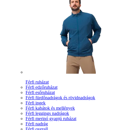
Férfi ruházat
Férfi edzőruházat
Férfi esőruházat
Férfi fürdőnadrágok és rövidnadrágok
Férfi ingek
Férfi kabátok és mellények
Férfi leggings nadrágok
Férfi merinó gyapjú ruházat
Férfi nadrág
Férfi overall