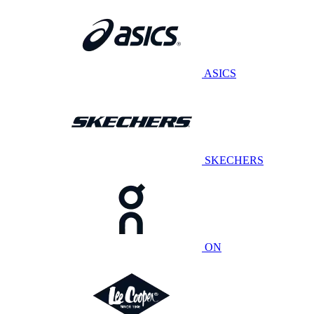
ASICS
SKECHERS
ON