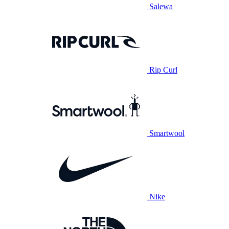
Salewa
Rip Curl
Smartwool
Nike