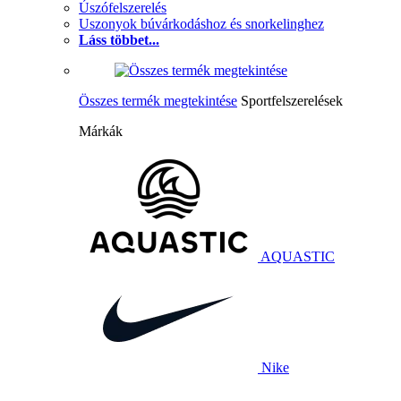
Úszófelszerelés
Uszonyok búvárkodáshoz és snorkelinghez
Láss többet...
Összes termék megtekintése
Sportfelszerelések
Márkák
AQUASTIC
Nike