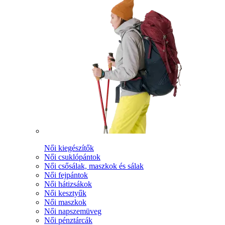
Női kiegészítők
Női csuklópántok
Női csősálak, maszkok és sálak
Női fejpántok
Női hátizsákok
Női kesztyűk
Női maszkok
Női napszemüveg
Női pénztárcák