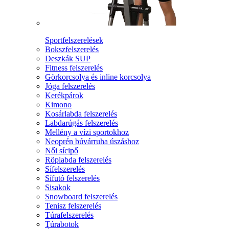
Sportfelszerelések
Bokszfelszerelés
Deszkák SUP
Fitness felszerelés
Görkorcsolya és inline korcsolya
Jóga felszerelés
Kerékpárok
Kimono
Kosárlabda felszerelés
Labdarúgás felszerelés
Mellény a vízi sportokhoz
Neoprén búvárruha úszáshoz
Női sícipő
Röplabda felszerelés
Sífelszerelés
Sífutó felszerelés
Sisakok
Snowboard felszerelés
Tenisz felszerelés
Túrafelszerelés
Túrabotok