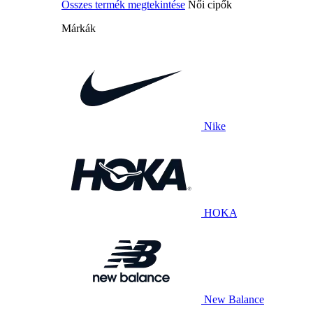
Összes termék megtekintése
Női cipők
Márkák
Nike
HOKA
New Balance