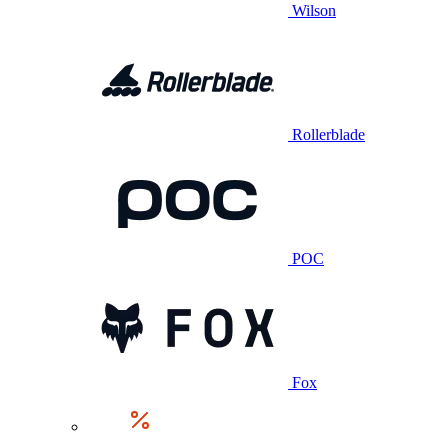
Wilson
Rollerblade
POC
Fox