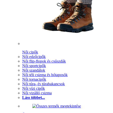
Női cipők
Női edzőcipők
Női flip-flopok és csúszdák
Női sportcipők
Női szandálok
Női téli csizma és hótaposók
Női tornacipők
Női túra- és túrabakancsok
Női vízi cipők
Női vizálló csizma
Láss többet...