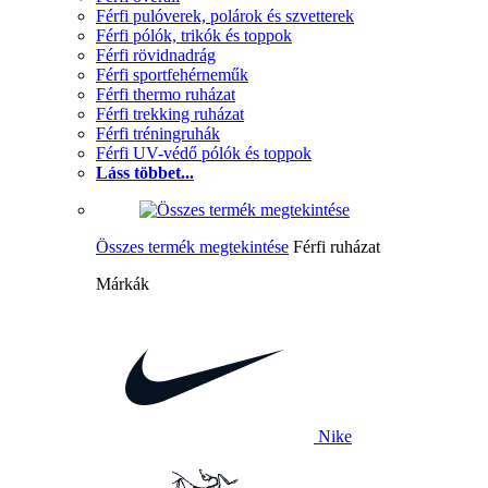
Férfi pulóverek, polárok és szvetterek
Férfi pólók, trikók és toppok
Férfi rövidnadrág
Férfi sportfehérneműk
Férfi thermo ruházat
Férfi trekking ruházat
Férfi tréningruhák
Férfi UV-védő pólók és toppok
Láss többet...
Összes termék megtekintése
Férfi ruházat
Márkák
Nike