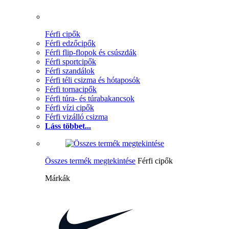
Férfi cipők
Férfi edzőcipők
Férfi flip-flopok és csúszdák
Férfi sportcipők
Férfi szandálok
Férfi téli csizma és hótaposók
Férfi tornacipők
Férfi túra- és túrabakancsok
Férfi vízi cipők
Férfi vizálló csizma
Láss többet...
Összes termék megtekintése
Férfi cipők
Márkák