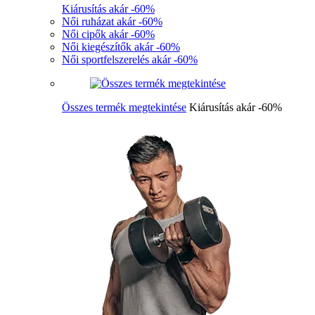
Kiárusítás akár -60%
Női ruházat akár -60%
Női cipők akár -60%
Női kiegészítők akár -60%
Női sportfelszerelés akár -60%
Összes termék megtekintése
Kiárusítás akár -60%