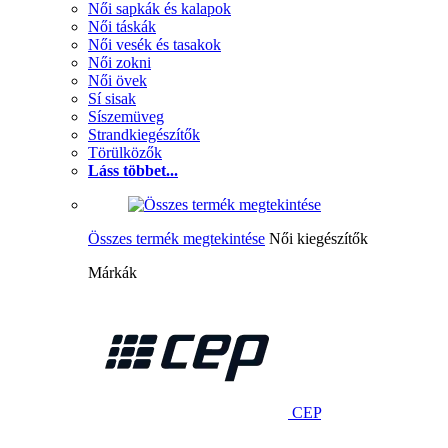
Női sapkák és kalapok
Női táskák
Női vesék és tasakok
Női zokni
Női övek
Sí sisak
Síszemüveg
Strandkiegészítők
Törülközők
Láss többet...
Összes termék megtekintése
Női kiegészítők
Márkák
CEP