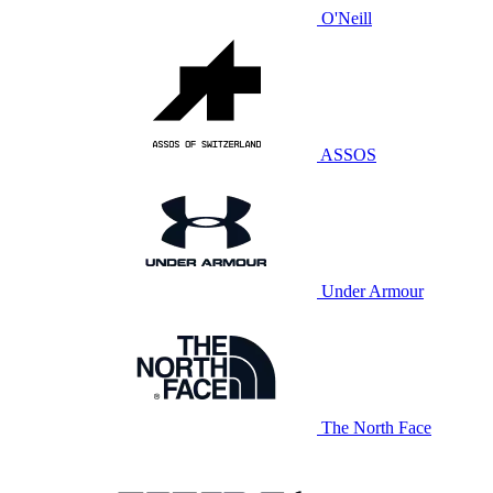
O'Neill
ASSOS
Under Armour
The North Face