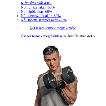
Kiárusítás akár -60%
Női ruházat akár -60%
Női cipők akár -60%
Női kiegészítők akár -60%
Női sportfelszerelés akár -60%
Összes termék megtekintése
Kiárusítás akár -60%