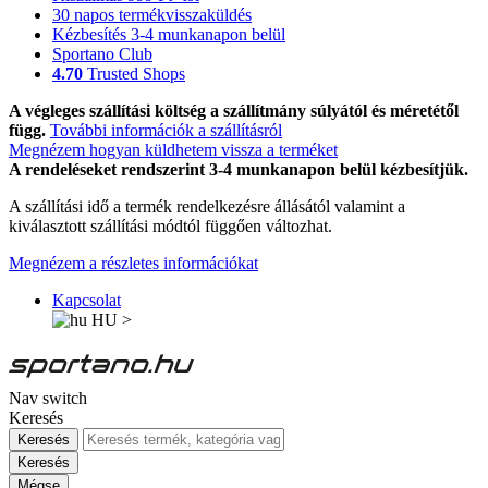
30 napos termékvisszaküldés
Kézbesítés 3-4 munkanapon belül
Sportano Club
4.70
Trusted Shops
A végleges szállítási költség a szállítmány súlyától és méretétől
függ.
További információk a szállításról
Megnézem hogyan küldhetem vissza a terméket
A rendeléseket rendszerint 3-4 munkanapon belül kézbesítjük.
A szállítási idő a termék rendelkezésre állásától valamint a
kiválasztott szállítási módtól függően változhat.
Megnézem a részletes információkat
Kapcsolat
HU
>
Nav switch
Keresés
Keresés
Keresés
Mégse