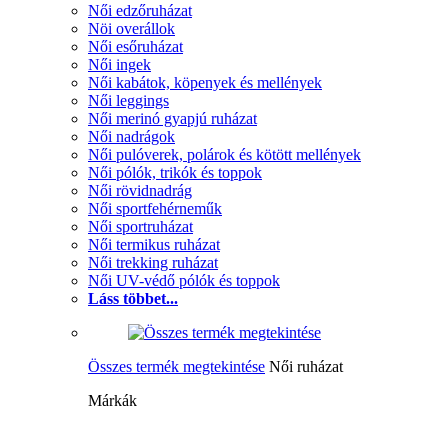
Női edzőruházat
Nöi overállok
Női esőruházat
Női ingek
Női kabátok, köpenyek és mellények
Női leggings
Női merinó gyapjú ruházat
Női nadrágok
Női pulóverek, polárok és kötött mellények
Női pólók, trikók és toppok
Női rövidnadrág
Női sportfehérneműk
Női sportruházat
Női termikus ruházat
Női trekking ruházat
Női UV-védő pólók és toppok
Láss többet...
Összes termék megtekintése
Női ruházat
Márkák