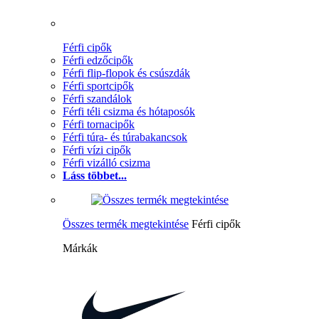
Férfi cipők
Férfi edzőcipők
Férfi flip-flopok és csúszdák
Férfi sportcipők
Férfi szandálok
Férfi téli csizma és hótaposók
Férfi tornacipők
Férfi túra- és túrabakancsok
Férfi vízi cipők
Férfi vizálló csizma
Láss többet...
Összes termék megtekintése
Férfi cipők
Márkák