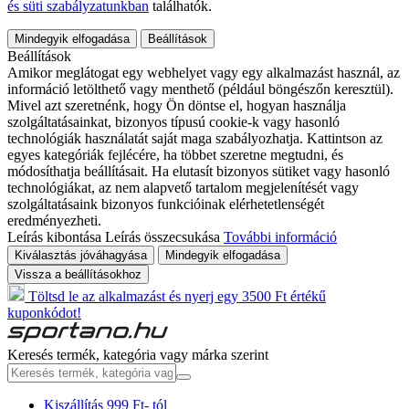
és süti szabályzatunkban
találhatók.
Mindegyik elfogadása
Beállítások
Beállítások
Amikor meglátogat egy webhelyet vagy egy alkalmazást használ, az
információ letölthető vagy menthető (például böngészőn keresztül).
Mivel azt szeretnénk, hogy Ön döntse el, hogyan használja
szolgáltatásainkat, bizonyos típusú cookie-k vagy hasonló
technológiák használatát saját maga szabályozhatja. Kattintson az
egyes kategóriák fejlécére, ha többet szeretne megtudni, és
módosíthatja beállításait. Ha elutasít bizonyos sütiket vagy hasonló
technológiákat, az nem alapvető tartalom megjelenítését vagy
szolgáltatásaink bizonyos funkcióinak elérhetetlenségét
eredményezheti.
Leírás kibontása
Leírás összecsukása
További információ
Kiválasztás jóváhagyása
Mindegyik elfogadása
Vissza a beállításokhoz
Töltsd le az alkalmazást és nyerj egy 3500 Ft értékű
kuponkódot!
Keresés termék, kategória vagy márka szerint
Kiszállítás 999 Ft- tól