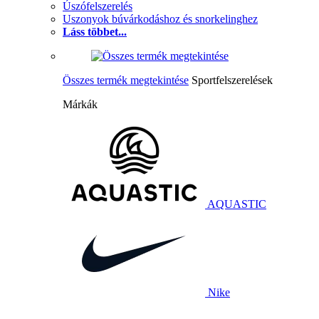
Úszófelszerelés
Uszonyok búvárkodáshoz és snorkelinghez
Láss többet...
Összes termék megtekintése
Sportfelszerelések
Márkák
AQUASTIC
Nike