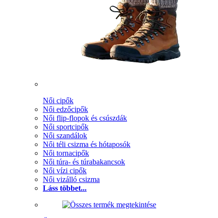
Női cipők
Női edzőcipők
Női flip-flopok és csúszdák
Női sportcipők
Női szandálok
Női téli csizma és hótaposók
Női tornacipők
Női túra- és túrabakancsok
Női vízi cipők
Női vizálló csizma
Láss többet...