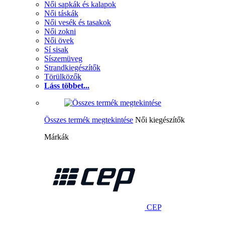
Női sapkák és kalapok
Női táskák
Női vesék és tasakok
Női zokni
Női övek
Sí sisak
Síszemüveg
Strandkiegészítők
Törülközők
Láss többet...
Összes termék megtekintése
Női kiegészítők
Márkák
CEP