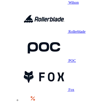
Wilson
Rollerblade
POC
Fox