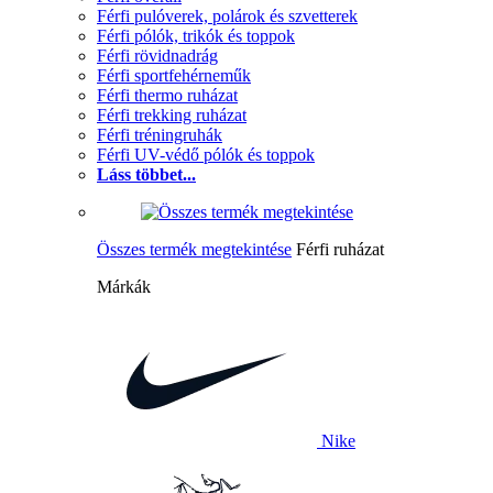
Férfi pulóverek, polárok és szvetterek
Férfi pólók, trikók és toppok
Férfi rövidnadrág
Férfi sportfehérneműk
Férfi thermo ruházat
Férfi trekking ruházat
Férfi tréningruhák
Férfi UV-védő pólók és toppok
Láss többet...
Összes termék megtekintése
Férfi ruházat
Márkák
Nike