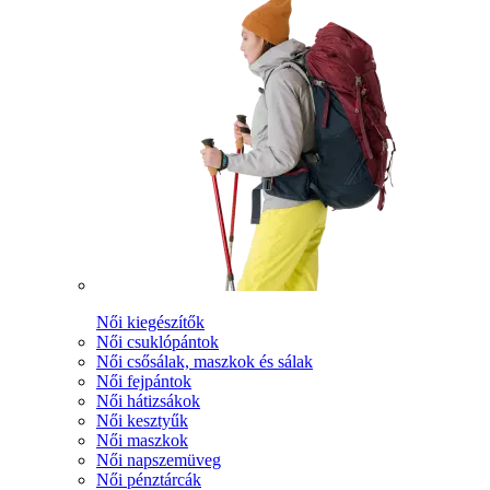
Női kiegészítők
Női csuklópántok
Női csősálak, maszkok és sálak
Női fejpántok
Női hátizsákok
Női kesztyűk
Női maszkok
Női napszemüveg
Női pénztárcák