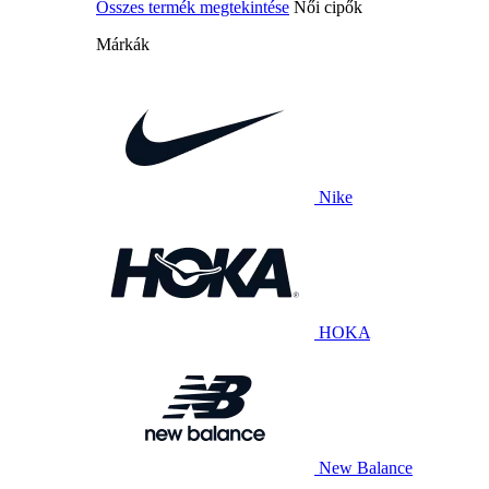
Összes termék megtekintése
Női cipők
Márkák
Nike
HOKA
New Balance