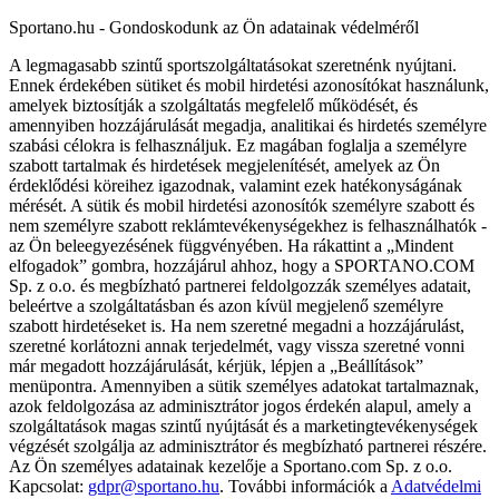
Sportano.hu - Gondoskodunk az Ön adatainak védelméről
A legmagasabb szintű sportszolgáltatásokat szeretnénk nyújtani.
Ennek érdekében sütiket és mobil hirdetési azonosítókat használunk,
amelyek biztosítják a szolgáltatás megfelelő működését, és
amennyiben hozzájárulását megadja, analitikai és hirdetés személyre
szabási célokra is felhasználjuk. Ez magában foglalja a személyre
szabott tartalmak és hirdetések megjelenítését, amelyek az Ön
érdeklődési köreihez igazodnak, valamint ezek hatékonyságának
mérését. A sütik és mobil hirdetési azonosítók személyre szabott és
nem személyre szabott reklámtevékenységekhez is felhasználhatók -
az Ön beleegyezésének függvényében. Ha rákattint a „Mindent
elfogadok” gombra, hozzájárul ahhoz, hogy a SPORTANO.COM
Sp. z o.o. és megbízható partnerei feldolgozzák személyes adatait,
beleértve a szolgáltatásban és azon kívül megjelenő személyre
szabott hirdetéseket is. Ha nem szeretné megadni a hozzájárulást,
szeretné korlátozni annak terjedelmét, vagy vissza szeretné vonni
már megadott hozzájárulását, kérjük, lépjen a „Beállítások”
menüpontra. Amennyiben a sütik személyes adatokat tartalmaznak,
azok feldolgozása az adminisztrátor jogos érdekén alapul, amely a
szolgáltatások magas szintű nyújtását és a marketingtevékenységek
végzését szolgálja az adminisztrátor és megbízható partnerei részére.
Az Ön személyes adatainak kezelője a Sportano.com Sp. z o.o.
Kapcsolat:
gdpr@sportano.hu
. További információk a
Adatvédelmi