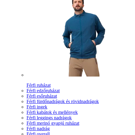
Férfi ruházat
Férfi edzőruházat
Férfi esőruházat
Férfi fürdőnadrágok és rövidnadrágok
Férfi ingek
Férfi kabátok és mellények
Férfi leggings nadrágok
Férfi merinó gyapjú ruházat
Férfi nadrág
Férfi overall