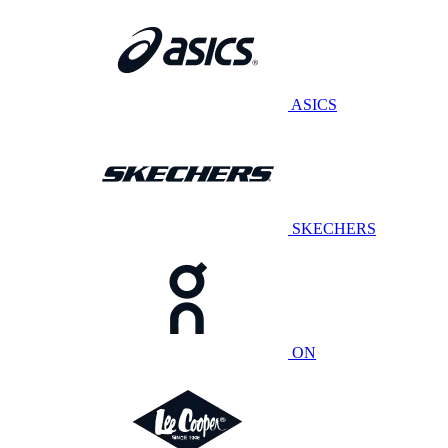
ASICS
SKECHERS
ON