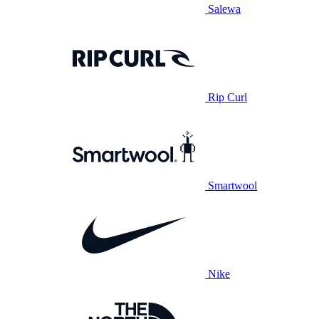
Salewa
Rip Curl
Smartwool
Nike