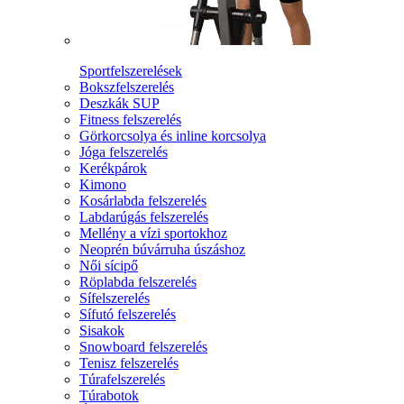
Sportfelszerelések
Bokszfelszerelés
Deszkák SUP
Fitness felszerelés
Görkorcsolya és inline korcsolya
Jóga felszerelés
Kerékpárok
Kimono
Kosárlabda felszerelés
Labdarúgás felszerelés
Mellény a vízi sportokhoz
Neoprén búvárruha úszáshoz
Női sícipő
Röplabda felszerelés
Sífelszerelés
Sífutó felszerelés
Sisakok
Snowboard felszerelés
Tenisz felszerelés
Túrafelszerelés
Túrabotok