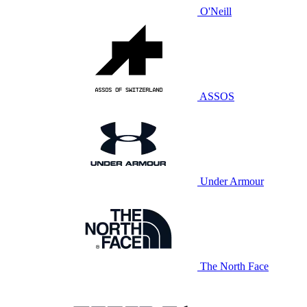
O'Neill
ASSOS
Under Armour
The North Face