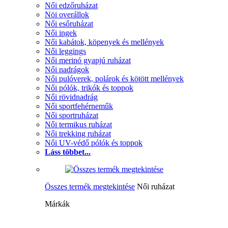
Női edzőruházat
Nöi overállok
Női esőruházat
Női ingek
Női kabátok, köpenyek és mellények
Női leggings
Női merinó gyapjú ruházat
Női nadrágok
Női pulóverek, polárok és kötött mellények
Női pólók, trikók és toppok
Női rövidnadrág
Női sportfehérneműk
Női sportruházat
Női termikus ruházat
Női trekking ruházat
Női UV-védő pólók és toppok
Láss többet...
Összes termék megtekintése
Női ruházat
Márkák