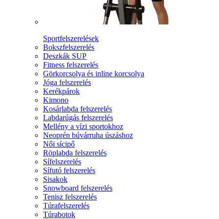
Sportfelszerelések
Bokszfelszerelés
Deszkák SUP
Fitness felszerelés
Görkorcsolya és inline korcsolya
Jóga felszerelés
Kerékpárok
Kimono
Kosárlabda felszerelés
Labdarúgás felszerelés
Mellény a vízi sportokhoz
Neoprén búvárruha úszáshoz
Női sícipő
Röplabda felszerelés
Sífelszerelés
Sífutó felszerelés
Sisakok
Snowboard felszerelés
Tenisz felszerelés
Túrafelszerelés
Túrabotok