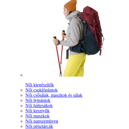
Női kiegészítők
Női csuklópántok
Női csősálak, maszkok és sálak
Női fejpántok
Női hátizsákok
Női kesztyűk
Női maszkok
Női napszemüveg
Női pénztárcák