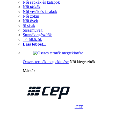
Női sapkák és kalapok
Női táskák
Női vesék és tasakok
Női zokni
Női övek
Sí sisak
Síszemüveg
Strandkiegészítők
Törülközők
Láss többet...
Összes termék megtekintése
Női kiegészítők
Márkák
CEP