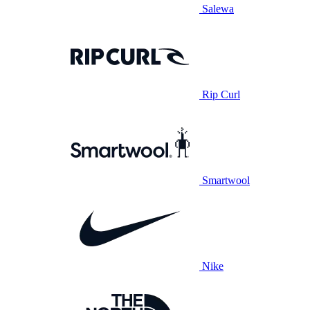
Salewa
Rip Curl
Smartwool
Nike