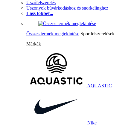
Úszófelszerelés
Uszonyok búvárkodáshoz és snorkelinghez
Láss többet...
Összes termék megtekintése
Sportfelszerelések
Márkák
AQUASTIC
Nike