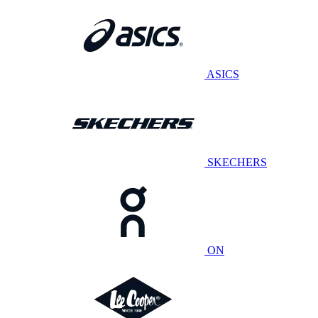
ASICS
SKECHERS
ON