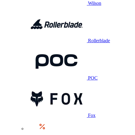
Wilson
Rollerblade
POC
Fox