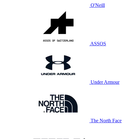
O'Neill
ASSOS
Under Armour
The North Face