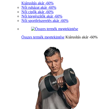
Kiárusítás akár -60%
Női ruházat akár -60%
Női cipők akár -60%
Női kiegészítők akár -60%
Női sportfelszerelés akár -60%
Összes termék megtekintése
Kiárusítás akár -60%