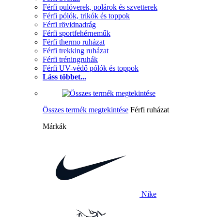
Férfi pulóverek, polárok és szvetterek
Férfi pólók, trikók és toppok
Férfi rövidnadrág
Férfi sportfehérneműk
Férfi thermo ruházat
Férfi trekking ruházat
Férfi tréningruhák
Férfi UV-védő pólók és toppok
Láss többet...
Összes termék megtekintése
Férfi ruházat
Márkák
Nike