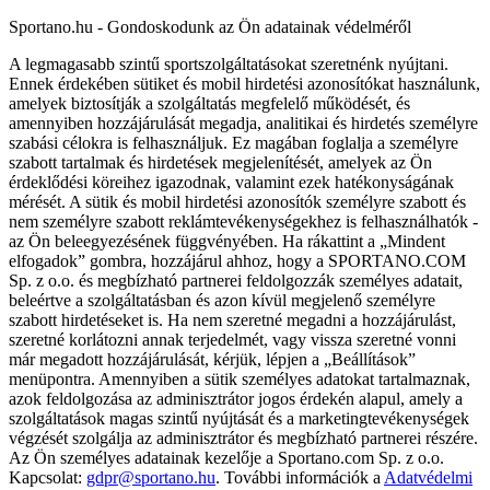
Sportano.hu - Gondoskodunk az Ön adatainak védelméről
A legmagasabb szintű sportszolgáltatásokat szeretnénk nyújtani.
Ennek érdekében sütiket és mobil hirdetési azonosítókat használunk,
amelyek biztosítják a szolgáltatás megfelelő működését, és
amennyiben hozzájárulását megadja, analitikai és hirdetés személyre
szabási célokra is felhasználjuk. Ez magában foglalja a személyre
szabott tartalmak és hirdetések megjelenítését, amelyek az Ön
érdeklődési köreihez igazodnak, valamint ezek hatékonyságának
mérését. A sütik és mobil hirdetési azonosítók személyre szabott és
nem személyre szabott reklámtevékenységekhez is felhasználhatók -
az Ön beleegyezésének függvényében. Ha rákattint a „Mindent
elfogadok” gombra, hozzájárul ahhoz, hogy a SPORTANO.COM
Sp. z o.o. és megbízható partnerei feldolgozzák személyes adatait,
beleértve a szolgáltatásban és azon kívül megjelenő személyre
szabott hirdetéseket is. Ha nem szeretné megadni a hozzájárulást,
szeretné korlátozni annak terjedelmét, vagy vissza szeretné vonni
már megadott hozzájárulását, kérjük, lépjen a „Beállítások”
menüpontra. Amennyiben a sütik személyes adatokat tartalmaznak,
azok feldolgozása az adminisztrátor jogos érdekén alapul, amely a
szolgáltatások magas szintű nyújtását és a marketingtevékenységek
végzését szolgálja az adminisztrátor és megbízható partnerei részére.
Az Ön személyes adatainak kezelője a Sportano.com Sp. z o.o.
Kapcsolat:
gdpr@sportano.hu
. További információk a
Adatvédelmi