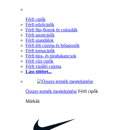
Férfi cipők
Férfi edzőcipők
Férfi flip-flopok és csúszdák
Férfi sportcipők
Férfi szandálok
Férfi téli csizma és hótaposók
Férfi tornacipők
Férfi túra- és túrabakancsok
Férfi vízi cipők
Férfi vizálló csizma
Láss többet...
Összes termék megtekintése
Férfi cipők
Márkák