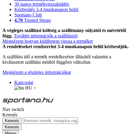
30 napos termékvisszaküldés
Kézbesítés 3-4 munkanapon belül
Sportano Club
4.70
Trusted Shops
A végleges szállítási költség a szállítmány súlyától és méretétől
függ.
További információk a szállításról
Megnézem hogyan küldhetem vissza a terméket
A rendeléseket rendszerint 3-4 munkanapon belül kézbesítjük.
A szállítási idő a termék rendelkezésre állásától valamint a
kiválasztott szállítási módtól függően változhat.
Megnézem a részletes információkat
Kapcsolat
HU
>
Nav switch
Keresés
Keresés
Keresés
Mégse