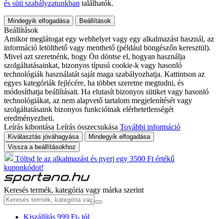
és süti szabályzatunkban
találhatók.
Mindegyik elfogadása
Beállítások
Beállítások
Amikor meglátogat egy webhelyet vagy egy alkalmazást használ, az
információ letölthető vagy menthető (például böngészőn keresztül).
Mivel azt szeretnénk, hogy Ön döntse el, hogyan használja
szolgáltatásainkat, bizonyos típusú cookie-k vagy hasonló
technológiák használatát saját maga szabályozhatja. Kattintson az
egyes kategóriák fejlécére, ha többet szeretne megtudni, és
módosíthatja beállításait. Ha elutasít bizonyos sütiket vagy hasonló
technológiákat, az nem alapvető tartalom megjelenítését vagy
szolgáltatásaink bizonyos funkcióinak elérhetetlenségét
eredményezheti.
Leírás kibontása
Leírás összecsukása
További információ
Kiválasztás jóváhagyása
Mindegyik elfogadása
Vissza a beállításokhoz
Töltsd le az alkalmazást és nyerj egy 3500 Ft értékű
kuponkódot!
Keresés termék, kategória vagy márka szerint
Kiszállítás 999 Ft- tól