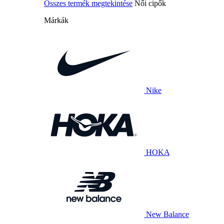
Összes termék megtekintése
Női cipők
Márkák
Nike
HOKA
New Balance