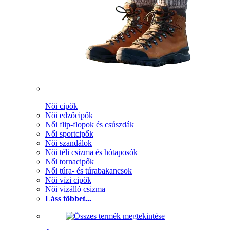
Női cipők
Női edzőcipők
Női flip-flopok és csúszdák
Női sportcipők
Női szandálok
Női téli csizma és hótaposók
Női tornacipők
Női túra- és túrabakancsok
Női vízi cipők
Női vizálló csizma
Láss többet...