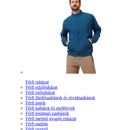
Férfi ruházat
Férfi edzőruházat
Férfi esőruházat
Férfi fürdőnadrágok és rövidnadrágok
Férfi ingek
Férfi kabátok és mellények
Férfi leggings nadrágok
Férfi merinó gyapjú ruházat
Férfi nadrág
Férfi overall