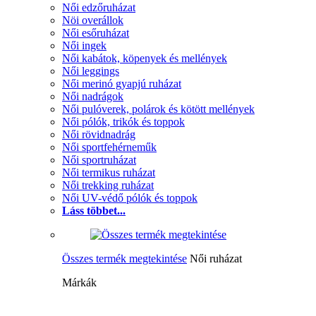
Női edzőruházat
Nöi overállok
Női esőruházat
Női ingek
Női kabátok, köpenyek és mellények
Női leggings
Női merinó gyapjú ruházat
Női nadrágok
Női pulóverek, polárok és kötött mellények
Női pólók, trikók és toppok
Női rövidnadrág
Női sportfehérneműk
Női sportruházat
Női termikus ruházat
Női trekking ruházat
Női UV-védő pólók és toppok
Láss többet...
Összes termék megtekintése
Női ruházat
Márkák