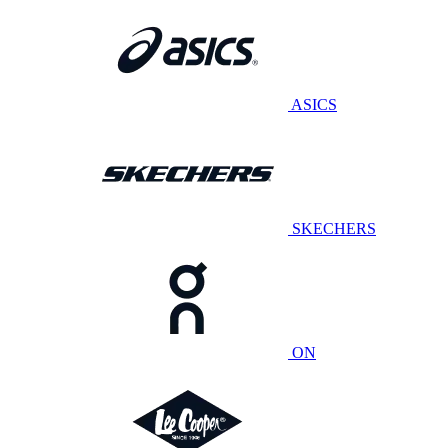
ASICS
SKECHERS
ON