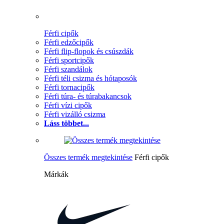
Férfi cipők
Férfi edzőcipők
Férfi flip-flopok és csúszdák
Férfi sportcipők
Férfi szandálok
Férfi téli csizma és hótaposók
Férfi tornacipők
Férfi túra- és túrabakancsok
Férfi vízi cipők
Férfi vizálló csizma
Láss többet...
Összes termék megtekintése
Férfi cipők
Márkák