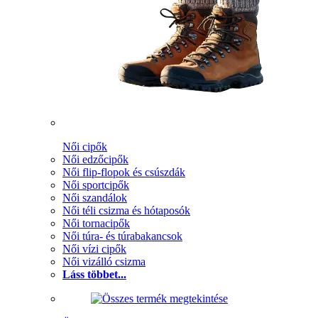
Női cipők
Női edzőcipők
Női flip-flopok és csúszdák
Női sportcipők
Női szandálok
Női téli csizma és hótaposók
Női tornacipők
Női túra- és túrabakancsok
Női vízi cipők
Női vizálló csizma
Láss többet...