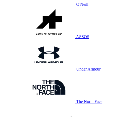
O'Neill
ASSOS
Under Armour
The North Face