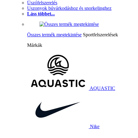
Úszófelszerelés
Uszonyok búvárkodáshoz és snorkelinghez
Láss többet...
Összes termék megtekintése
Sportfelszerelések
Márkák
AQUASTIC
Nike