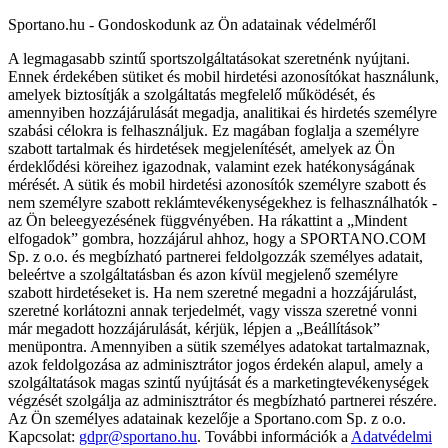
Sportano.hu - Gondoskodunk az Ön adatainak védelméről
A legmagasabb szintű sportszolgáltatásokat szeretnénk nyújtani.
Ennek érdekében sütiket és mobil hirdetési azonosítókat használunk,
amelyek biztosítják a szolgáltatás megfelelő működését, és
amennyiben hozzájárulását megadja, analitikai és hirdetés személyre
szabási célokra is felhasználjuk. Ez magában foglalja a személyre
szabott tartalmak és hirdetések megjelenítését, amelyek az Ön
érdeklődési köreihez igazodnak, valamint ezek hatékonyságának
mérését. A sütik és mobil hirdetési azonosítók személyre szabott és
nem személyre szabott reklámtevékenységekhez is felhasználhatók -
az Ön beleegyezésének függvényében. Ha rákattint a „Mindent
elfogadok” gombra, hozzájárul ahhoz, hogy a SPORTANO.COM
Sp. z o.o. és megbízható partnerei feldolgozzák személyes adatait,
beleértve a szolgáltatásban és azon kívül megjelenő személyre
szabott hirdetéseket is. Ha nem szeretné megadni a hozzájárulást,
szeretné korlátozni annak terjedelmét, vagy vissza szeretné vonni
már megadott hozzájárulását, kérjük, lépjen a „Beállítások”
menüpontra. Amennyiben a sütik személyes adatokat tartalmaznak,
azok feldolgozása az adminisztrátor jogos érdekén alapul, amely a
szolgáltatások magas szintű nyújtását és a marketingtevékenységek
végzését szolgálja az adminisztrátor és megbízható partnerei részére.
Az Ön személyes adatainak kezelője a Sportano.com Sp. z o.o.
Kapcsolat:
gdpr@sportano.hu
. További információk a
Adatvédelmi