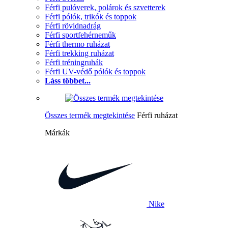
Férfi pulóverek, polárok és szvetterek
Férfi pólók, trikók és toppok
Férfi rövidnadrág
Férfi sportfehérneműk
Férfi thermo ruházat
Férfi trekking ruházat
Férfi tréningruhák
Férfi UV-védő pólók és toppok
Láss többet...
Összes termék megtekintése
Férfi ruházat
Márkák
Nike