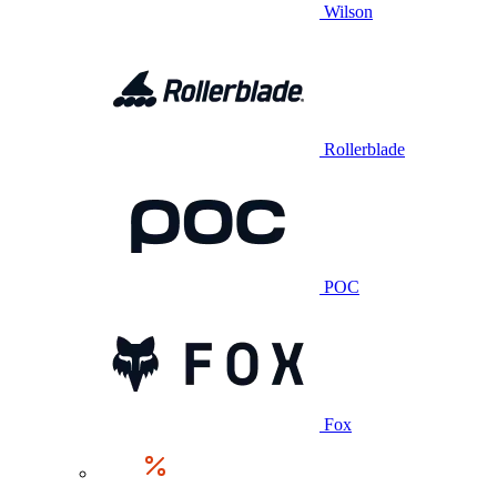
Wilson
Rollerblade
POC
Fox