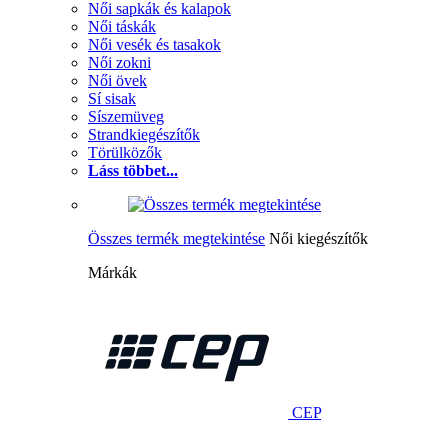
Női sapkák és kalapok
Női táskák
Női vesék és tasakok
Női zokni
Női övek
Sí sisak
Síszemüveg
Strandkiegészítők
Törülközők
Láss többet...
Összes termék megtekintése
Női kiegészítők
Márkák
CEP