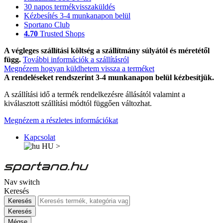
30 napos termékvisszaküldés
Kézbesítés 3-4 munkanapon belül
Sportano Club
4.70
Trusted Shops
A végleges szállítási költség a szállítmány súlyától és méretétől
függ.
További információk a szállításról
Megnézem hogyan küldhetem vissza a terméket
A rendeléseket rendszerint 3-4 munkanapon belül kézbesítjük.
A szállítási idő a termék rendelkezésre állásától valamint a
kiválasztott szállítási módtól függően változhat.
Megnézem a részletes információkat
Kapcsolat
HU
>
Nav switch
Keresés
Keresés
Keresés
Mégse