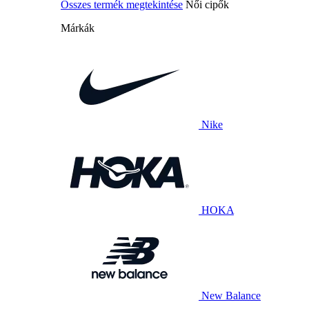
Összes termék megtekintése
Női cipők
Márkák
Nike
HOKA
New Balance