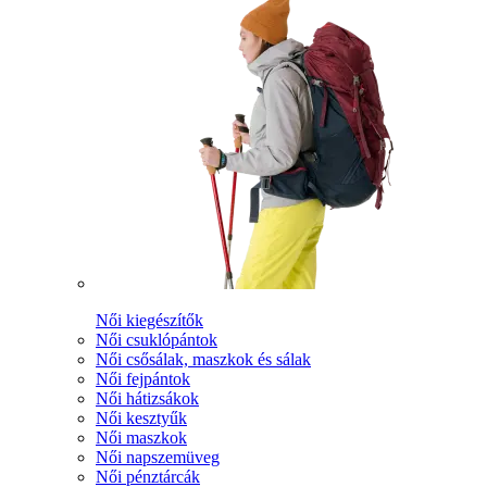
Női kiegészítők
Női csuklópántok
Női csősálak, maszkok és sálak
Női fejpántok
Női hátizsákok
Női kesztyűk
Női maszkok
Női napszemüveg
Női pénztárcák