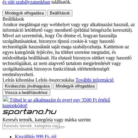
és süti szabályzatunkban
találhatók.
Mindegyik elfogadása
Beállítások
Beállítások
Amikor meglátogat egy webhelyet vagy egy alkalmazást használ, az
információ letölthető vagy menthető (például böngészőn keresztül).
Mivel azt szeretnénk, hogy Ön döntse el, hogyan használja
szolgáltatásainkat, bizonyos típusú cookie-k vagy hasonló
technológiák használatát saját maga szabályozhatja. Kattintson az
egyes kategóriák fejlécére, ha többet szeretne megtudni, és
módosíthatja beállításait. Ha elutasít bizonyos sütiket vagy hasonló
technológiákat, az nem alapvető tartalom megjelenítését vagy
szolgáltatásaink bizonyos funkcióinak elérhetetlenségét
eredményezheti.
Leírás kibontása
Leírás összecsukása
További információ
Kiválasztás jóváhagyása
Mindegyik elfogadása
Vissza a beállításokhoz
Töltsd le az alkalmazást és nyerj egy 3500 Ft értékű
kuponkódot!
Keresés termék, kategória vagy márka szerint
Kiszállítás 999 Ft- tól