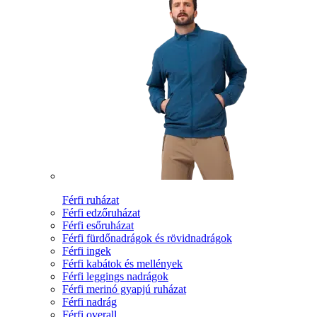
Férfi ruházat
Férfi edzőruházat
Férfi esőruházat
Férfi fürdőnadrágok és rövidnadrágok
Férfi ingek
Férfi kabátok és mellények
Férfi leggings nadrágok
Férfi merinó gyapjú ruházat
Férfi nadrág
Férfi overall