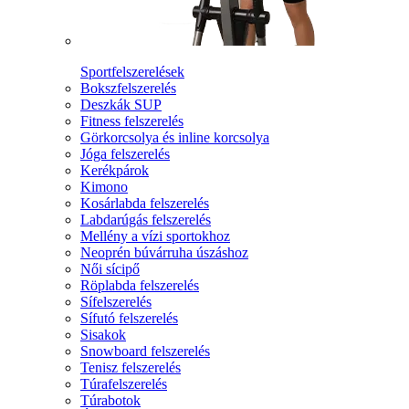
Sportfelszerelések
Bokszfelszerelés
Deszkák SUP
Fitness felszerelés
Görkorcsolya és inline korcsolya
Jóga felszerelés
Kerékpárok
Kimono
Kosárlabda felszerelés
Labdarúgás felszerelés
Mellény a vízi sportokhoz
Neoprén búvárruha úszáshoz
Női sícipő
Röplabda felszerelés
Sífelszerelés
Sífutó felszerelés
Sisakok
Snowboard felszerelés
Tenisz felszerelés
Túrafelszerelés
Túrabotok