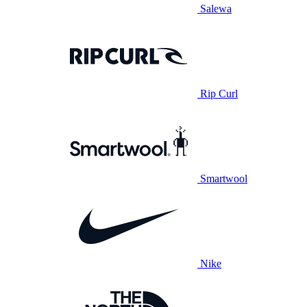
Salewa
Rip Curl
Smartwool
Nike