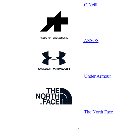
O'Neill
ASSOS
Under Armour
The North Face