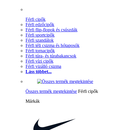
Férfi cipők
Férfi edzőcipők
Férfi flip-flopok és csúszdák
Férfi sportcipők
Férfi szandálok
Férfi téli csizma és hótaposók
Férfi tornacipők
Férfi túra- és túrabakancsok
Férfi vízi cipők
Férfi vizálló csizma
Láss többet...
Összes termék megtekintése
Férfi cipők
Márkák