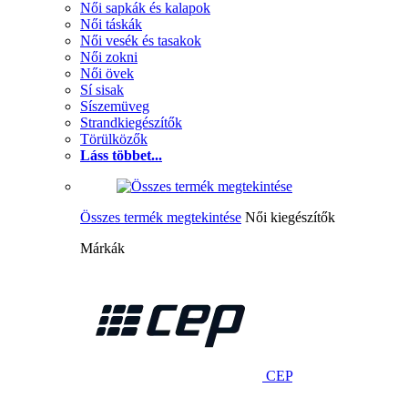
Női sapkák és kalapok
Női táskák
Női vesék és tasakok
Női zokni
Női övek
Sí sisak
Síszemüveg
Strandkiegészítők
Törülközők
Láss többet...
Összes termék megtekintése
Női kiegészítők
Márkák
CEP