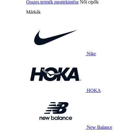
Összes termék megtekintése
Női cipők
Márkák
Nike
HOKA
New Balance