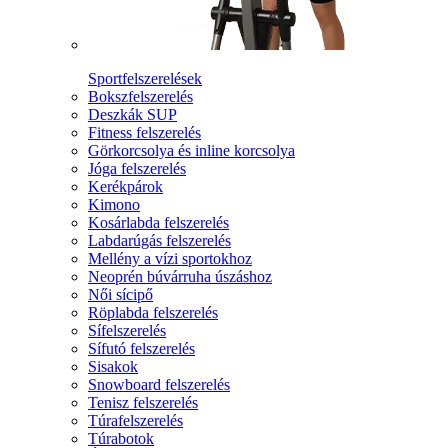
Sportfelszerelések
Bokszfelszerelés
Deszkák SUP
Fitness felszerelés
Görkorcsolya és inline korcsolya
Jóga felszerelés
Kerékpárok
Kimono
Kosárlabda felszerelés
Labdarúgás felszerelés
Mellény a vízi sportokhoz
Neoprén búvárruha úszáshoz
Női sícipő
Röplabda felszerelés
Sífelszerelés
Sífutó felszerelés
Sisakok
Snowboard felszerelés
Tenisz felszerelés
Túrafelszerelés
Túrabotok