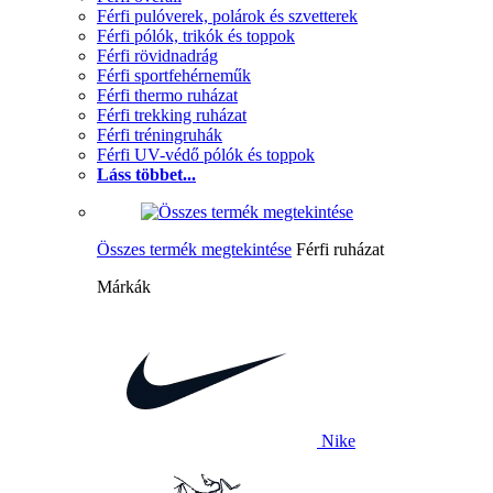
Férfi pulóverek, polárok és szvetterek
Férfi pólók, trikók és toppok
Férfi rövidnadrág
Férfi sportfehérneműk
Férfi thermo ruházat
Férfi trekking ruházat
Férfi tréningruhák
Férfi UV-védő pólók és toppok
Láss többet...
Összes termék megtekintése
Férfi ruházat
Márkák
Nike