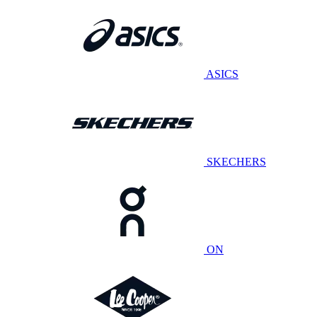
ASICS
SKECHERS
ON