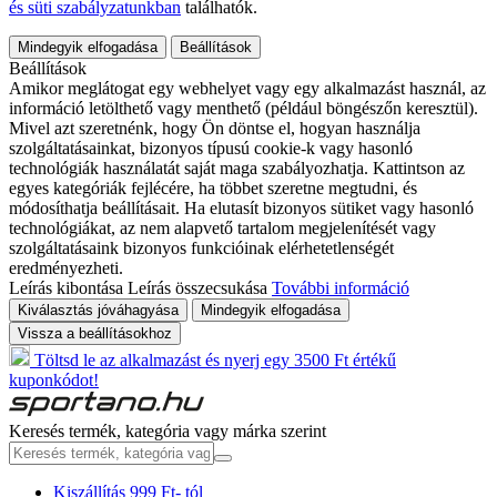
és süti szabályzatunkban
találhatók.
Mindegyik elfogadása
Beállítások
Beállítások
Amikor meglátogat egy webhelyet vagy egy alkalmazást használ, az
információ letölthető vagy menthető (például böngészőn keresztül).
Mivel azt szeretnénk, hogy Ön döntse el, hogyan használja
szolgáltatásainkat, bizonyos típusú cookie-k vagy hasonló
technológiák használatát saját maga szabályozhatja. Kattintson az
egyes kategóriák fejlécére, ha többet szeretne megtudni, és
módosíthatja beállításait. Ha elutasít bizonyos sütiket vagy hasonló
technológiákat, az nem alapvető tartalom megjelenítését vagy
szolgáltatásaink bizonyos funkcióinak elérhetetlenségét
eredményezheti.
Leírás kibontása
Leírás összecsukása
További információ
Kiválasztás jóváhagyása
Mindegyik elfogadása
Vissza a beállításokhoz
Töltsd le az alkalmazást és nyerj egy 3500 Ft értékű
kuponkódot!
Keresés termék, kategória vagy márka szerint
Kiszállítás 999 Ft- tól