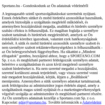
Sportano.hu - Gondoskodunk az Ön adatainak védelméről
A legmagasabb szintű sportszolgáltatásokat szeretnénk nyújtani.
Ennek érdekében sütiket és mobil hirdetési azonosítókat használunk,
amelyek biztosítják a szolgáltatás megfelelő működését, és
amennyiben hozzájárulását megadja, analitikai és hirdetés személyre
szabási célokra is felhasználjuk. Ez magában foglalja a személyre
szabott tartalmak és hirdetések megjelenítését, amelyek az Ön
érdeklődési köreihez igazodnak, valamint ezek hatékonyságának
mérését. A sütik és mobil hirdetési azonosítók személyre szabott és
nem személyre szabott reklámtevékenységekhez is felhasználhatók -
az Ön beleegyezésének függvényében. Ha rákattint a „Mindent
elfogadok” gombra, hozzájárul ahhoz, hogy a SPORTANO.COM
Sp. z o.o. és megbízható partnerei feldolgozzák személyes adatait,
beleértve a szolgáltatásban és azon kívül megjelenő személyre
szabott hirdetéseket is. Ha nem szeretné megadni a hozzájárulást,
szeretné korlátozni annak terjedelmét, vagy vissza szeretné vonni
már megadott hozzájárulását, kérjük, lépjen a „Beállítások”
menüpontra. Amennyiben a sütik személyes adatokat tartalmaznak,
azok feldolgozása az adminisztrátor jogos érdekén alapul, amely a
szolgáltatások magas szintű nyújtását és a marketingtevékenységek
végzését szolgálja az adminisztrátor és megbízható partnerei részére.
Az Ön személyes adatainak kezelője a Sportano.com Sp. z o.o.
Kapcsolat:
gdpr@sportano.hu
. További információk a
Adatvédelmi