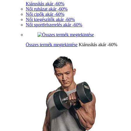
Kiárusítás akár -60%
Női ruházat akár -60%
Női cipők akár -60%
Női kiegészítők akár -60%
Női sportfelszerelés akár -60%
Összes termék megtekintése
Kiárusítás akár -60%