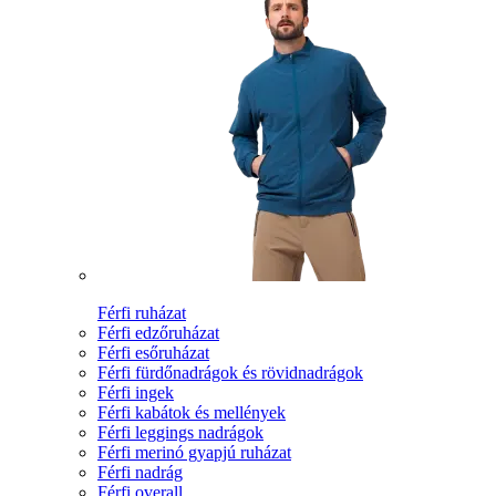
Férfi ruházat
Férfi edzőruházat
Férfi esőruházat
Férfi fürdőnadrágok és rövidnadrágok
Férfi ingek
Férfi kabátok és mellények
Férfi leggings nadrágok
Férfi merinó gyapjú ruházat
Férfi nadrág
Férfi overall