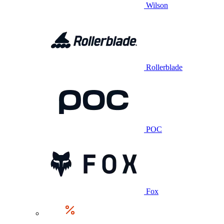
Wilson
Rollerblade
POC
Fox