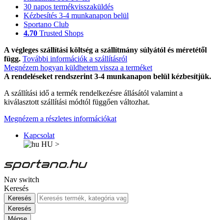
30 napos termékvisszaküldés
Kézbesítés 3-4 munkanapon belül
Sportano Club
4.70
Trusted Shops
A végleges szállítási költség a szállítmány súlyától és méretétől
függ.
További információk a szállításról
Megnézem hogyan küldhetem vissza a terméket
A rendeléseket rendszerint 3-4 munkanapon belül kézbesítjük.
A szállítási idő a termék rendelkezésre állásától valamint a
kiválasztott szállítási módtól függően változhat.
Megnézem a részletes információkat
Kapcsolat
HU
>
Nav switch
Keresés
Keresés
Keresés
Mégse