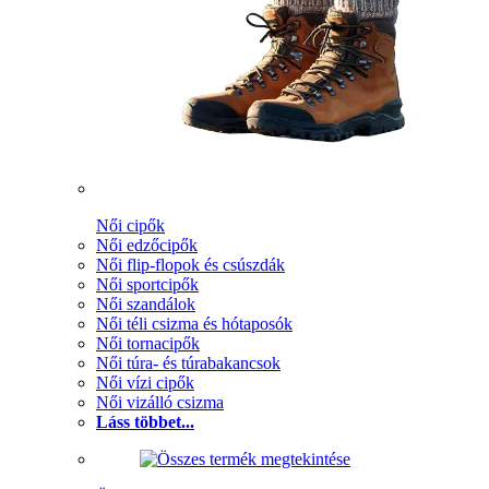
Női cipők
Női edzőcipők
Női flip-flopok és csúszdák
Női sportcipők
Női szandálok
Női téli csizma és hótaposók
Női tornacipők
Női túra- és túrabakancsok
Női vízi cipők
Női vizálló csizma
Láss többet...