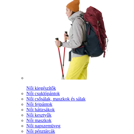
Női kiegészítők
Női csuklópántok
Női csősálak, maszkok és sálak
Női fejpántok
Női hátizsákok
Női kesztyűk
Női maszkok
Női napszemüveg
Női pénztárcák