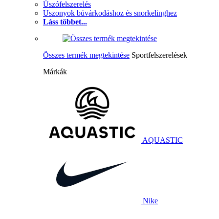
Úszófelszerelés
Uszonyok búvárkodáshoz és snorkelinghez
Láss többet...
Összes termék megtekintése
Sportfelszerelések
Márkák
AQUASTIC
Nike