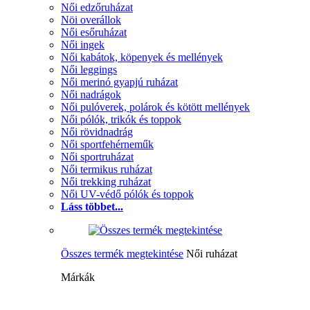
Női edzőruházat
Nöi overállok
Női esőruházat
Női ingek
Női kabátok, köpenyek és mellények
Női leggings
Női merinó gyapjú ruházat
Női nadrágok
Női pulóverek, polárok és kötött mellények
Női pólók, trikók és toppok
Női rövidnadrág
Női sportfehérneműk
Női sportruházat
Női termikus ruházat
Női trekking ruházat
Női UV-védő pólók és toppok
Láss többet...
Összes termék megtekintése
Női ruházat
Márkák