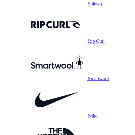
Salewa
Rip Curl
Smartwool
Nike