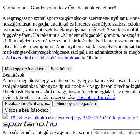
Sportano.hu - Gondoskodunk az Ön adatainak védelméről
A legmagasabb szintű sportszolgáltatásokat szeretnénk nyújtani. Enne
hozzájárulását megadja, analitikai és hirdetés személyre szabási célok
igazodnak, valamint ezek hatékonyságának mérését. A sütik és mobil 
függvényében. Ha rákattint a „Mindent elfogadok” gombra, hozzájáru
kívül megjelenő személyre szabott hirdetéseket is. Ha nem szeretné me
„Beállítások” menüpontra. Amennyiben a sütik személyes adatokat tart
marketingtevékenységek végzését szolgálja az adminisztrátor és megb
a
Adatvédelmi és süti szabályzatunkban
találhatók.
Mindegyik elfogadása
Beállítások
Beállítások
Amikor meglátogat egy webhelyet vagy egy alkalmazást használ, az in
szolgáltatásainkat, bizonyos típusú cookie-k vagy hasonló technológiák
Ha elutasít bizonyos sütiket vagy hasonló technológiákat, az nem alap
Leírás kibontása
Leírás összecsukása
További információ
Kiválasztás jóváhagyása
Mindegyik elfogadása
Vissza a beállításokhoz
Töltsd le az alkalmazást és nyerj egy 3500 Ft értékű kuponkódot!
Keresés termék, kategória vagy márka szerint