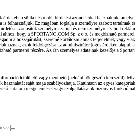
k érdekében sütiket és mobil hirdetési azonosítókat használunk, amelye
ra is felhasználjuk. Ez magában foglalja a személyre szabott tartalmak 
hirdetési azonosítók személyre szabott és nem személyre szabott rekl
l ahhoz, hogy a SPORTANO.COM Sp. z o.o. és megbízható partnerei fel
gadni a hozzájárulást, szeretné korlátozni annak terjedelmét, vagy viss
almaznak, azok feldolgozása az adminisztrátor jogos érdekén alapul, am
ízható partnerei részére. Az Ön személyes adatainak kezelője a Sporta
formáció letölthető vagy menthető (például böngészőn keresztül). Mive
 használatát saját maga szabályozhatja. Kattintson az egyes kategóriák f
vető tartalom megjelenítését vagy szolgáltatásaink bizonyos funkcióina