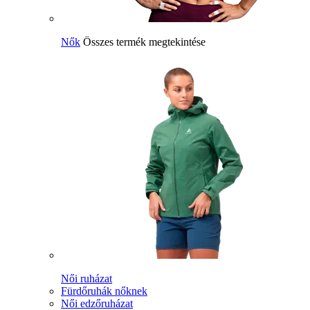
Nők
Összes termék megtekintése
Női ruházat
Fürdőruhák nőknek
Női edzőruházat