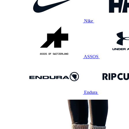
Nike
ASSOS
Endura