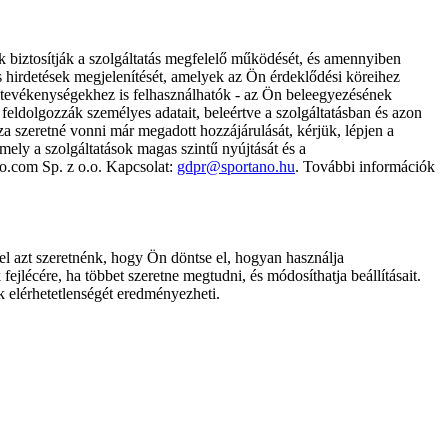
k biztosítják a szolgáltatás megfelelő működését, és amennyiben
és hirdetések megjelenítését, amelyek az Ön érdeklődési köreihez
ámtevékenységekhez is felhasználhatók - az Ön beleegyezésének
dolgozzák személyes adatait, beleértve a szolgáltatásban és azon
za szeretné vonni már megadott hozzájárulását, kérjük, lépjen a
ely a szolgáltatások magas szintű nyújtását és a
no.com Sp. z o.o. Kapcsolat:
gdpr@sportano.hu
. További információk
l azt szeretnénk, hogy Ön döntse el, hogyan használja
ejlécére, ha többet szeretne megtudni, és módosíthatja beállításait.
k elérhetetlenségét eredményezheti.