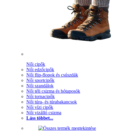
Női cipők
Női edzőcipők
Női flip-flopok és csúszdák
Női sportcipők
Női szandálok
Női téli csizma és hótaposók
Női tornacipők
Női túra- és túrabakancsok
Női vízi cipők
Női vizálló csizma
Láss többet...