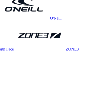
O'Neill
rth Face
ZONE3