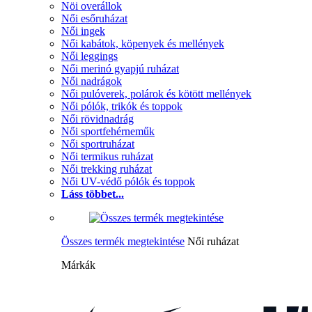
Nöi overállok
Női esőruházat
Női ingek
Női kabátok, köpenyek és mellények
Női leggings
Női merinó gyapjú ruházat
Női nadrágok
Női pulóverek, polárok és kötött mellények
Női pólók, trikók és toppok
Női rövidnadrág
Női sportfehérneműk
Női sportruházat
Női termikus ruházat
Női trekking ruházat
Női UV-védő pólók és toppok
Láss többet...
Összes termék megtekintése
Női ruházat
Márkák