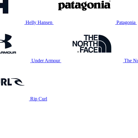
Helly Hansen
Patagonia
Under Armour
The No
Rip Curl