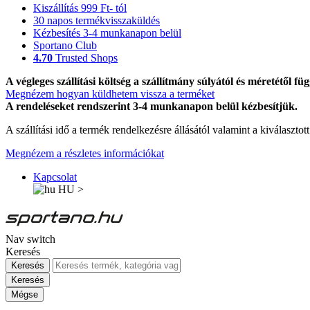
Kiszállítás 999 Ft- tól
30 napos termékvisszaküldés
Kézbesítés 3-4 munkanapon belül
Sportano Club
4.70
Trusted Shops
A végleges szállítási költség a szállítmány súlyától és méretétől füg
Megnézem hogyan küldhetem vissza a terméket
A rendeléseket rendszerint 3-4 munkanapon belül kézbesítjük.
A szállítási idő a termék rendelkezésre állásától valamint a kiválasztot
Megnézem a részletes információkat
Kapcsolat
HU
>
Nav switch
Keresés
Keresés
Keresés
Mégse