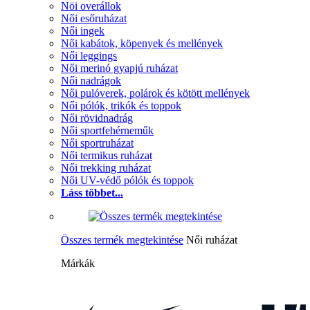
Nöi overállok
Női esőruházat
Női ingek
Női kabátok, köpenyek és mellények
Női leggings
Női merinó gyapjú ruházat
Női nadrágok
Női pulóverek, polárok és kötött mellények
Női pólók, trikók és toppok
Női rövidnadrág
Női sportfehérneműk
Női sportruházat
Női termikus ruházat
Női trekking ruházat
Női UV-védő pólók és toppok
Láss többet...
Összes termék megtekintése
Női ruházat
Márkák