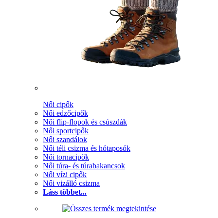
Női cipők
Női edzőcipők
Női flip-flopok és csúszdák
Női sportcipők
Női szandálok
Női téli csizma és hótaposók
Női tornacipők
Női túra- és túrabakancsok
Női vízi cipők
Női vizálló csizma
Láss többet...