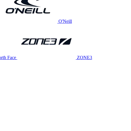
O'Neill
rth Face
ZONE3