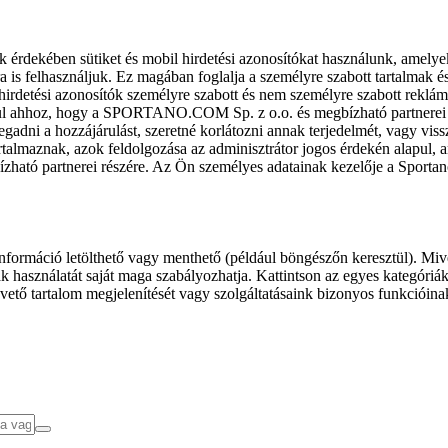
k érdekében sütiket és mobil hirdetési azonosítókat használunk, amelye
ra is felhasználjuk. Ez magában foglalja a személyre szabott tartalmak 
hirdetési azonosítók személyre szabott és nem személyre szabott rekl
l ahhoz, hogy a SPORTANO.COM Sp. z o.o. és megbízható partnerei fel
gadni a hozzájárulást, szeretné korlátozni annak terjedelmét, vagy viss
almaznak, azok feldolgozása az adminisztrátor jogos érdekén alapul, am
ízható partnerei részére. Az Ön személyes adatainak kezelője a Sporta
formáció letölthető vagy menthető (például böngészőn keresztül). Mive
 használatát saját maga szabályozhatja. Kattintson az egyes kategóriák f
vető tartalom megjelenítését vagy szolgáltatásaink bizonyos funkcióina