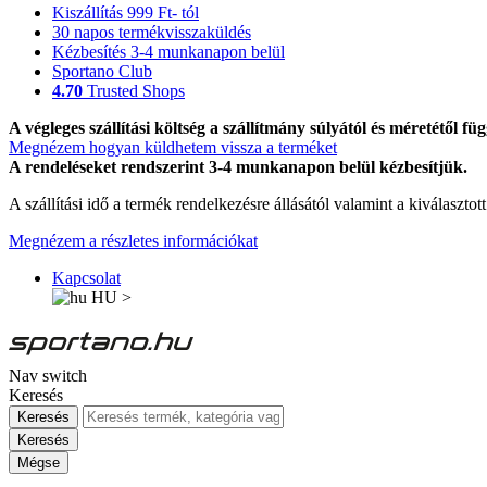
Kiszállítás 999 Ft- tól
30 napos termékvisszaküldés
Kézbesítés 3-4 munkanapon belül
Sportano Club
4.70
Trusted Shops
A végleges szállítási költség a szállítmány súlyától és méretétől füg
Megnézem hogyan küldhetem vissza a terméket
A rendeléseket rendszerint 3-4 munkanapon belül kézbesítjük.
A szállítási idő a termék rendelkezésre állásától valamint a kiválasztot
Megnézem a részletes információkat
Kapcsolat
HU
>
Nav switch
Keresés
Keresés
Keresés
Mégse