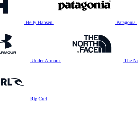
Helly Hansen
Patagonia
Under Armour
The No
Rip Curl