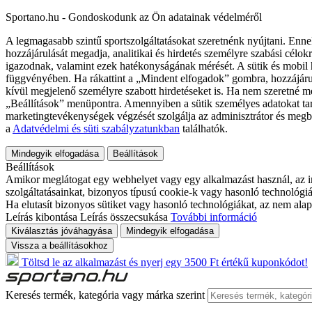
Sportano.hu - Gondoskodunk az Ön adatainak védelméről
A legmagasabb szintű sportszolgáltatásokat szeretnénk nyújtani. Enne
hozzájárulását megadja, analitikai és hirdetés személyre szabási célok
igazodnak, valamint ezek hatékonyságának mérését. A sütik és mobil 
függvényében. Ha rákattint a „Mindent elfogadok” gombra, hozzájáru
kívül megjelenő személyre szabott hirdetéseket is. Ha nem szeretné me
„Beállítások” menüpontra. Amennyiben a sütik személyes adatokat tart
marketingtevékenységek végzését szolgálja az adminisztrátor és megb
a
Adatvédelmi és süti szabályzatunkban
találhatók.
Mindegyik elfogadása
Beállítások
Beállítások
Amikor meglátogat egy webhelyet vagy egy alkalmazást használ, az in
szolgáltatásainkat, bizonyos típusú cookie-k vagy hasonló technológiák
Ha elutasít bizonyos sütiket vagy hasonló technológiákat, az nem alap
Leírás kibontása
Leírás összecsukása
További információ
Kiválasztás jóváhagyása
Mindegyik elfogadása
Vissza a beállításokhoz
Töltsd le az alkalmazást és nyerj egy 3500 Ft értékű kuponkódot!
Keresés termék, kategória vagy márka szerint