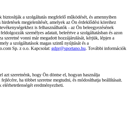
k biztosítják a szolgáltatás megfelelő működését, és amennyiben
és hirdetések megjelenítését, amelyek az Ön érdeklődési köreihez
ámtevékenységekhez is felhasználhatók - az Ön beleegyezésének
dolgozzák személyes adatait, beleértve a szolgáltatásban és azon
za szeretné vonni már megadott hozzájárulását, kérjük, lépjen a
ely a szolgáltatások magas szintű nyújtását és a
no.com Sp. z o.o. Kapcsolat:
gdpr@sportano.hu
. További információk
l azt szeretnénk, hogy Ön döntse el, hogyan használja
ejlécére, ha többet szeretne megtudni, és módosíthatja beállításait.
k elérhetetlenségét eredményezheti.