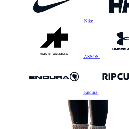
Nike
ASSOS
Endura