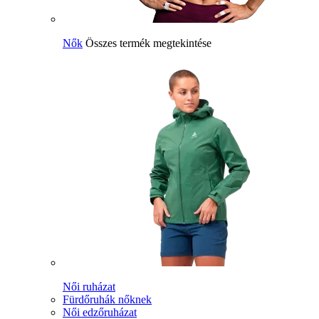
Nők
Összes termék megtekintése
Női ruházat
Fürdőruhák nőknek
Női edzőruházat