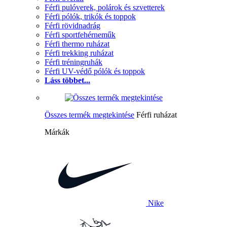
Férfi pulóverek, polárok és szvetterek
Férfi pólók, trikók és toppok
Férfi rövidnadrág
Férfi sportfehérneműk
Férfi thermo ruházat
Férfi trekking ruházat
Férfi tréningruhák
Férfi UV-védő pólók és toppok
Láss többet...
Összes termék megtekintése
Férfi ruházat
Márkák
Nike