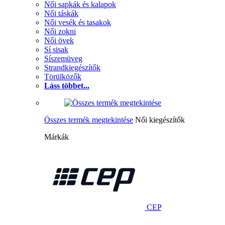
Női sapkák és kalapok
Női táskák
Női vesék és tasakok
Női zokni
Női övek
Sí sisak
Síszemüveg
Strandkiegészítők
Törülközők
Láss többet...
Összes termék megtekintése
Női kiegészítők
Márkák
CEP