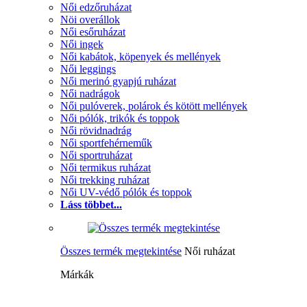
Női edzőruházat
Nöi overállok
Női esőruházat
Női ingek
Női kabátok, köpenyek és mellények
Női leggings
Női merinó gyapjú ruházat
Női nadrágok
Női pulóverek, polárok és kötött mellények
Női pólók, trikók és toppok
Női rövidnadrág
Női sportfehérneműk
Női sportruházat
Női termikus ruházat
Női trekking ruházat
Női UV-védő pólók és toppok
Láss többet...
Összes termék megtekintése
Női ruházat
Márkák