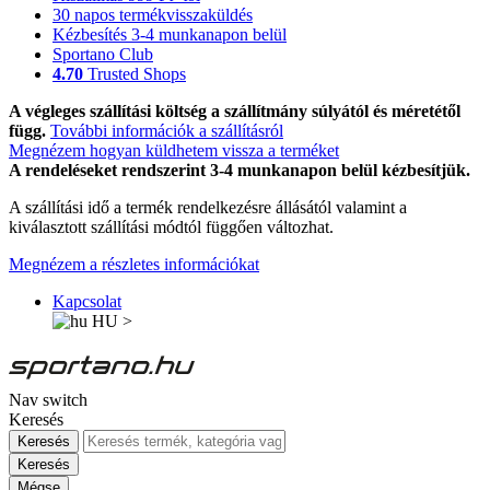
30 napos termékvisszaküldés
Kézbesítés 3-4 munkanapon belül
Sportano Club
4.70
Trusted Shops
A végleges szállítási költség a szállítmány súlyától és méretétől
függ.
További információk a szállításról
Megnézem hogyan küldhetem vissza a terméket
A rendeléseket rendszerint 3-4 munkanapon belül kézbesítjük.
A szállítási idő a termék rendelkezésre állásától valamint a
kiválasztott szállítási módtól függően változhat.
Megnézem a részletes információkat
Kapcsolat
HU
>
Nav switch
Keresés
Keresés
Keresés
Mégse