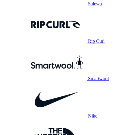
Salewa
Rip Curl
Smartwool
Nike