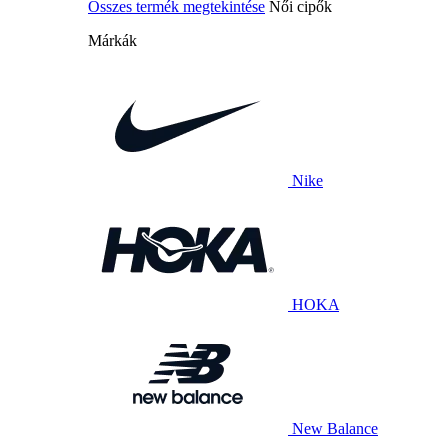
Összes termék megtekintése
Női cipők
Márkák
Nike
HOKA
New Balance