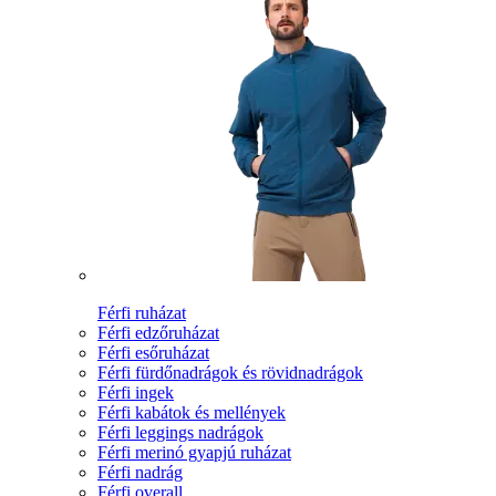
Férfi ruházat
Férfi edzőruházat
Férfi esőruházat
Férfi fürdőnadrágok és rövidnadrágok
Férfi ingek
Férfi kabátok és mellények
Férfi leggings nadrágok
Férfi merinó gyapjú ruházat
Férfi nadrág
Férfi overall