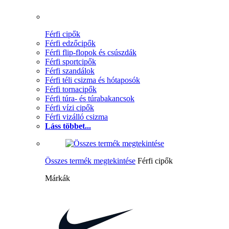
Férfi cipők
Férfi edzőcipők
Férfi flip-flopok és csúszdák
Férfi sportcipők
Férfi szandálok
Férfi téli csizma és hótaposók
Férfi tornacipők
Férfi túra- és túrabakancsok
Férfi vízi cipők
Férfi vizálló csizma
Láss többet...
Összes termék megtekintése
Férfi cipők
Márkák