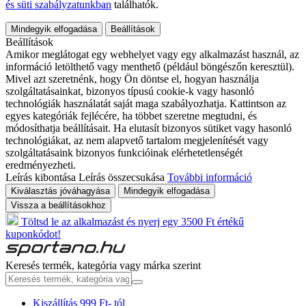
és süti szabályzatunkban
találhatók.
Mindegyik elfogadása
Beállítások
Beállítások
Amikor meglátogat egy webhelyet vagy egy alkalmazást használ, az
információ letölthető vagy menthető (például böngészőn keresztül).
Mivel azt szeretnénk, hogy Ön döntse el, hogyan használja
szolgáltatásainkat, bizonyos típusú cookie-k vagy hasonló
technológiák használatát saját maga szabályozhatja. Kattintson az
egyes kategóriák fejlécére, ha többet szeretne megtudni, és
módosíthatja beállításait. Ha elutasít bizonyos sütiket vagy hasonló
technológiákat, az nem alapvető tartalom megjelenítését vagy
szolgáltatásaink bizonyos funkcióinak elérhetetlenségét
eredményezheti.
Leírás kibontása
Leírás összecsukása
További információ
Kiválasztás jóváhagyása
Mindegyik elfogadása
Vissza a beállításokhoz
Töltsd le az alkalmazást és nyerj egy 3500 Ft értékű
kuponkódot!
Keresés termék, kategória vagy márka szerint
Kiszállítás 999 Ft- tól