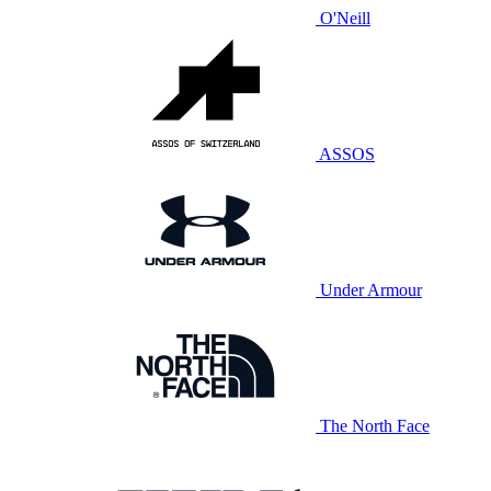
O'Neill
ASSOS
Under Armour
The North Face