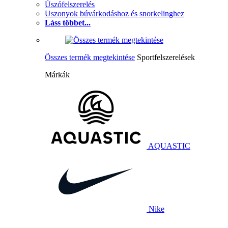
Úszófelszerelés
Uszonyok búvárkodáshoz és snorkelinghez
Láss többet...
Összes termék megtekintése
Sportfelszerelések
Márkák
AQUASTIC
Nike