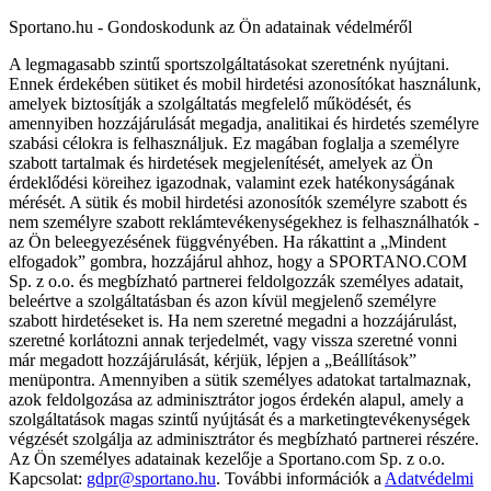
Sportano.hu - Gondoskodunk az Ön adatainak védelméről
A legmagasabb szintű sportszolgáltatásokat szeretnénk nyújtani.
Ennek érdekében sütiket és mobil hirdetési azonosítókat használunk,
amelyek biztosítják a szolgáltatás megfelelő működését, és
amennyiben hozzájárulását megadja, analitikai és hirdetés személyre
szabási célokra is felhasználjuk. Ez magában foglalja a személyre
szabott tartalmak és hirdetések megjelenítését, amelyek az Ön
érdeklődési köreihez igazodnak, valamint ezek hatékonyságának
mérését. A sütik és mobil hirdetési azonosítók személyre szabott és
nem személyre szabott reklámtevékenységekhez is felhasználhatók -
az Ön beleegyezésének függvényében. Ha rákattint a „Mindent
elfogadok” gombra, hozzájárul ahhoz, hogy a SPORTANO.COM
Sp. z o.o. és megbízható partnerei feldolgozzák személyes adatait,
beleértve a szolgáltatásban és azon kívül megjelenő személyre
szabott hirdetéseket is. Ha nem szeretné megadni a hozzájárulást,
szeretné korlátozni annak terjedelmét, vagy vissza szeretné vonni
már megadott hozzájárulását, kérjük, lépjen a „Beállítások”
menüpontra. Amennyiben a sütik személyes adatokat tartalmaznak,
azok feldolgozása az adminisztrátor jogos érdekén alapul, amely a
szolgáltatások magas szintű nyújtását és a marketingtevékenységek
végzését szolgálja az adminisztrátor és megbízható partnerei részére.
Az Ön személyes adatainak kezelője a Sportano.com Sp. z o.o.
Kapcsolat:
gdpr@sportano.hu
. További információk a
Adatvédelmi