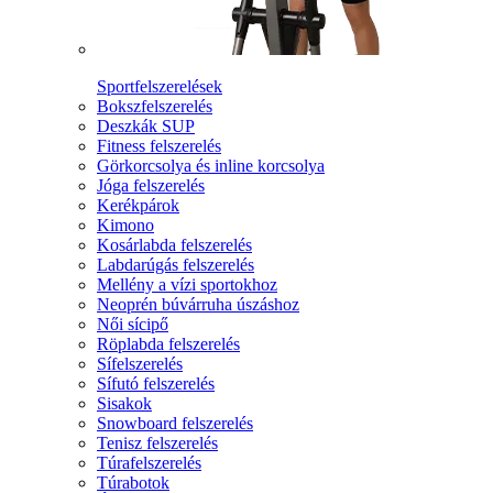
Sportfelszerelések
Bokszfelszerelés
Deszkák SUP
Fitness felszerelés
Görkorcsolya és inline korcsolya
Jóga felszerelés
Kerékpárok
Kimono
Kosárlabda felszerelés
Labdarúgás felszerelés
Mellény a vízi sportokhoz
Neoprén búvárruha úszáshoz
Női sícipő
Röplabda felszerelés
Sífelszerelés
Sífutó felszerelés
Sisakok
Snowboard felszerelés
Tenisz felszerelés
Túrafelszerelés
Túrabotok