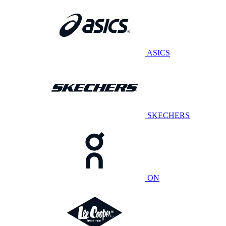
ASICS
SKECHERS
ON