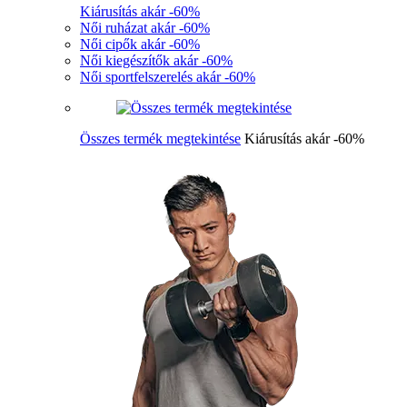
Kiárusítás akár -60%
Női ruházat akár -60%
Női cipők akár -60%
Női kiegészítők akár -60%
Női sportfelszerelés akár -60%
Összes termék megtekintése
Kiárusítás akár -60%