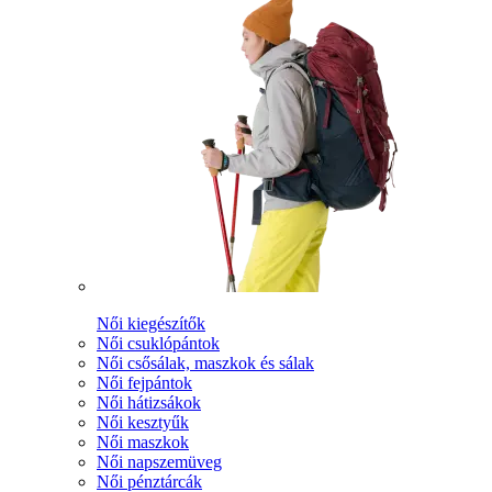
Női kiegészítők
Női csuklópántok
Női csősálak, maszkok és sálak
Női fejpántok
Női hátizsákok
Női kesztyűk
Női maszkok
Női napszemüveg
Női pénztárcák