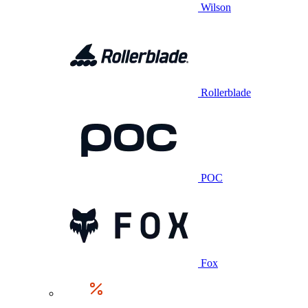
Wilson
Rollerblade
POC
Fox