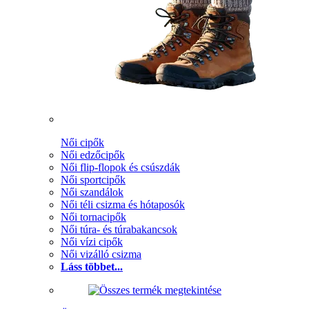
Női cipők
Női edzőcipők
Női flip-flopok és csúszdák
Női sportcipők
Női szandálok
Női téli csizma és hótaposók
Női tornacipők
Női túra- és túrabakancsok
Női vízi cipők
Női vizálló csizma
Láss többet...