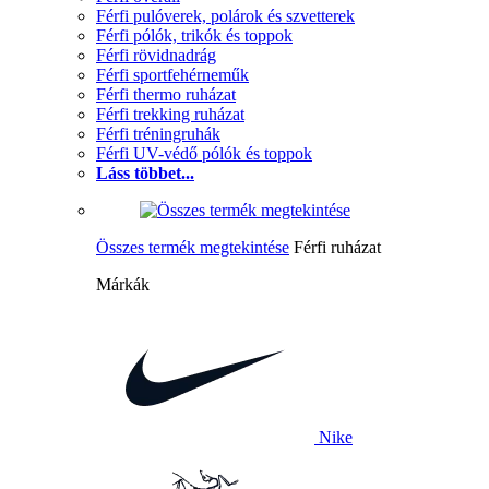
Férfi pulóverek, polárok és szvetterek
Férfi pólók, trikók és toppok
Férfi rövidnadrág
Férfi sportfehérneműk
Férfi thermo ruházat
Férfi trekking ruházat
Férfi tréningruhák
Férfi UV-védő pólók és toppok
Láss többet...
Összes termék megtekintése
Férfi ruházat
Márkák
Nike