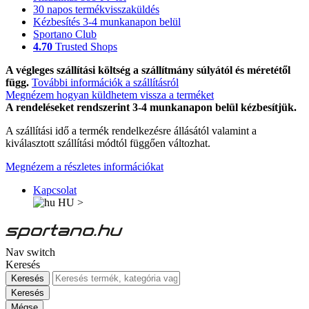
30 napos termékvisszaküldés
Kézbesítés 3-4 munkanapon belül
Sportano Club
4.70
Trusted Shops
A végleges szállítási költség a szállítmány súlyától és méretétől
függ.
További információk a szállításról
Megnézem hogyan küldhetem vissza a terméket
A rendeléseket rendszerint 3-4 munkanapon belül kézbesítjük.
A szállítási idő a termék rendelkezésre állásától valamint a
kiválasztott szállítási módtól függően változhat.
Megnézem a részletes információkat
Kapcsolat
HU
>
Nav switch
Keresés
Keresés
Keresés
Mégse