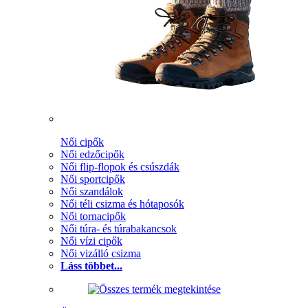
Női cipők
Női edzőcipők
Női flip-flopok és csúszdák
Női sportcipők
Női szandálok
Női téli csizma és hótaposók
Női tornacipők
Női túra- és túrabakancsok
Női vízi cipők
Női vizálló csizma
Láss többet...