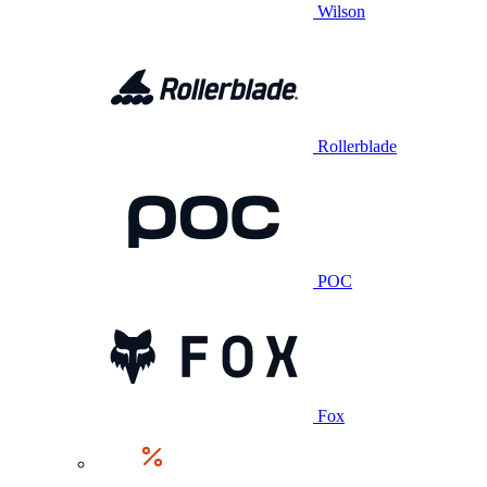
Wilson
Rollerblade
POC
Fox