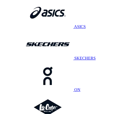
ASICS
SKECHERS
ON