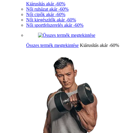
Kiárusítás akár -60%
Női ruházat akár -60%
Női cipők akár -60%
Női kiegészítők akár -60%
Női sportfelszerelés akár -60%
Összes termék megtekintése
Kiárusítás akár -60%