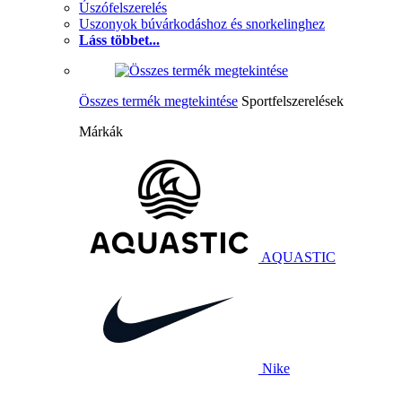
Úszófelszerelés
Uszonyok búvárkodáshoz és snorkelinghez
Láss többet...
Összes termék megtekintése
Sportfelszerelések
Márkák
AQUASTIC
Nike