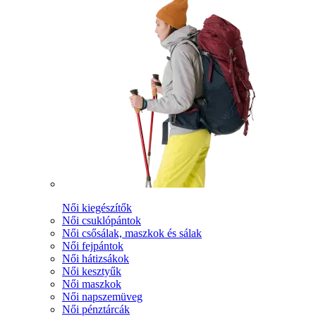
Női kiegészítők
Női csuklópántok
Női csősálak, maszkok és sálak
Női fejpántok
Női hátizsákok
Női kesztyűk
Női maszkok
Női napszemüveg
Női pénztárcák