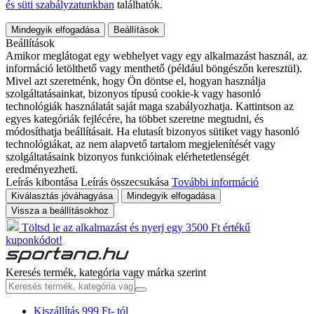
és süti szabályzatunkban
találhatók.
Mindegyik elfogadása
Beállítások
Beállítások
Amikor meglátogat egy webhelyet vagy egy alkalmazást használ, az
információ letölthető vagy menthető (például böngészőn keresztül).
Mivel azt szeretnénk, hogy Ön döntse el, hogyan használja
szolgáltatásainkat, bizonyos típusú cookie-k vagy hasonló
technológiák használatát saját maga szabályozhatja. Kattintson az
egyes kategóriák fejlécére, ha többet szeretne megtudni, és
módosíthatja beállításait. Ha elutasít bizonyos sütiket vagy hasonló
technológiákat, az nem alapvető tartalom megjelenítését vagy
szolgáltatásaink bizonyos funkcióinak elérhetetlenségét
eredményezheti.
Leírás kibontása
Leírás összecsukása
További információ
Kiválasztás jóváhagyása
Mindegyik elfogadása
Vissza a beállításokhoz
Töltsd le az alkalmazást és nyerj egy 3500 Ft értékű
kuponkódot!
Keresés termék, kategória vagy márka szerint
Kiszállítás 999 Ft- tól