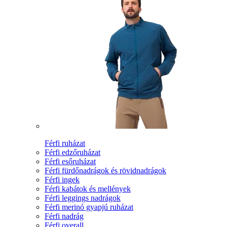
Férfi ruházat
Férfi edzőruházat
Férfi esőruházat
Férfi fürdőnadrágok és rövidnadrágok
Férfi ingek
Férfi kabátok és mellények
Férfi leggings nadrágok
Férfi merinó gyapjú ruházat
Férfi nadrág
Férfi overall