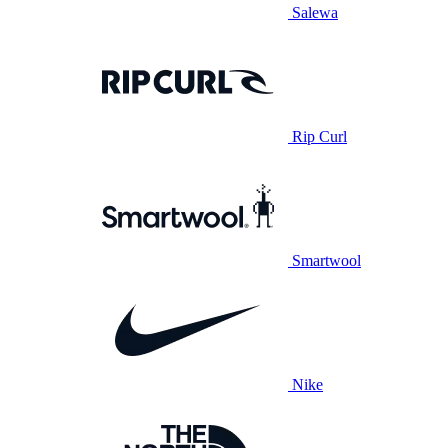
Salewa
Rip Curl
Smartwool
Nike