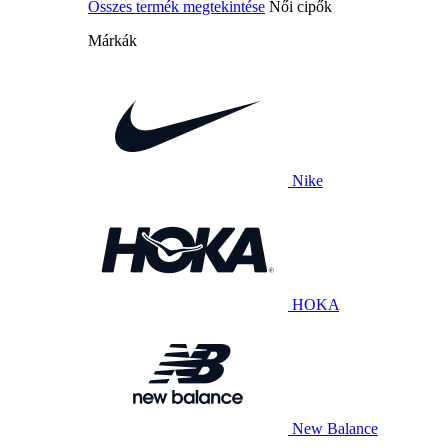
Összes termék megtekintése
Női cipők
Márkák
Nike
HOKA
New Balance