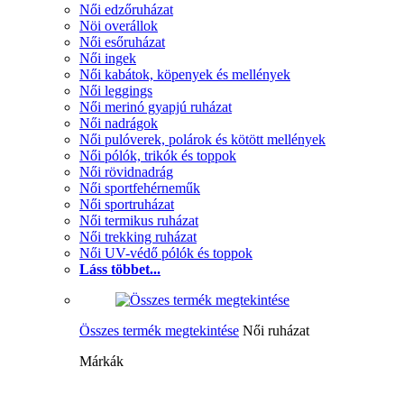
Női edzőruházat
Nöi overállok
Női esőruházat
Női ingek
Női kabátok, köpenyek és mellények
Női leggings
Női merinó gyapjú ruházat
Női nadrágok
Női pulóverek, polárok és kötött mellények
Női pólók, trikók és toppok
Női rövidnadrág
Női sportfehérneműk
Női sportruházat
Női termikus ruházat
Női trekking ruházat
Női UV-védő pólók és toppok
Láss többet...
Összes termék megtekintése
Női ruházat
Márkák