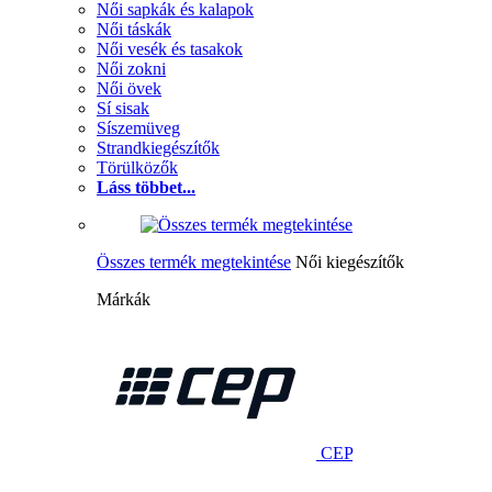
Női sapkák és kalapok
Női táskák
Női vesék és tasakok
Női zokni
Női övek
Sí sisak
Síszemüveg
Strandkiegészítők
Törülközők
Láss többet...
Összes termék megtekintése
Női kiegészítők
Márkák
CEP