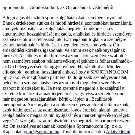
Sportano.hu - Gondoskodunk az Ön adatainak védelméről
A legmagasabb szintű sportszolgáltatásokat szeretnénk nyújtani.
Ennek érdekében sütiket és mobil hirdetési azonosítókat használunk,
amelyek biztosítják a szolgáltatás megfelelő működését, és
amennyiben hozzájárulását megadja, analitikai és hirdetés személyre
szabási célokra is felhasználjuk. Ez magában foglalja a személyre
szabott tartalmak és hirdetések megjelenítését, amelyek az Ön
érdeklődési köreihez igazodnak, valamint ezek hatékonyságának
mérését. A sütik és mobil hirdetési azonosítók személyre szabott és
nem személyre szabott reklámtevékenységekhez is felhasználhatók -
az Ön beleegyezésének függvényében. Ha rákattint a „Mindent
elfogadok” gombra, hozzájárul ahhoz, hogy a SPORTANO.COM
Sp. z o.o. és megbízható partnerei feldolgozzák személyes adatait,
beleértve a szolgáltatásban és azon kívül megjelenő személyre
szabott hirdetéseket is. Ha nem szeretné megadni a hozzájárulást,
szeretné korlátozni annak terjedelmét, vagy vissza szeretné vonni
már megadott hozzájárulását, kérjük, lépjen a „Beállítások”
menüpontra. Amennyiben a sütik személyes adatokat tartalmaznak,
azok feldolgozása az adminisztrátor jogos érdekén alapul, amely a
szolgáltatások magas szintű nyújtását és a marketingtevékenységek
végzését szolgálja az adminisztrátor és megbízható partnerei részére.
Az Ön személyes adatainak kezelője a Sportano.com Sp. z o.o.
Kapcsolat:
gdpr@sportano.hu
. További információk a
Adatvédelmi