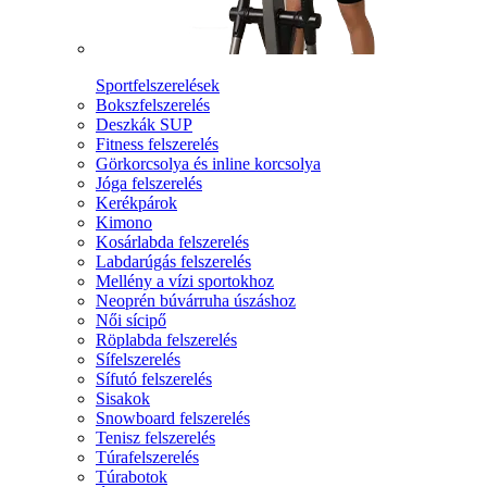
Sportfelszerelések
Bokszfelszerelés
Deszkák SUP
Fitness felszerelés
Görkorcsolya és inline korcsolya
Jóga felszerelés
Kerékpárok
Kimono
Kosárlabda felszerelés
Labdarúgás felszerelés
Mellény a vízi sportokhoz
Neoprén búvárruha úszáshoz
Női sícipő
Röplabda felszerelés
Sífelszerelés
Sífutó felszerelés
Sisakok
Snowboard felszerelés
Tenisz felszerelés
Túrafelszerelés
Túrabotok