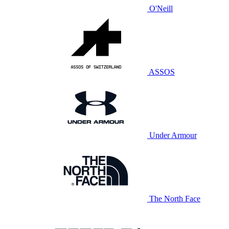
O'Neill
ASSOS
Under Armour
The North Face