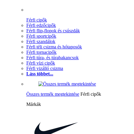
Férfi cipők
Férfi edzőcipők
Férfi flip-flopok és csúszdák
Férfi sportcipők
Férfi szandálok
Férfi téli csizma és hótaposók
Férfi tornacipők
Férfi túra- és túrabakancsok
Férfi vízi cipők
Férfi vizálló csizma
Láss többet...
Összes termék megtekintése
Férfi cipők
Márkák