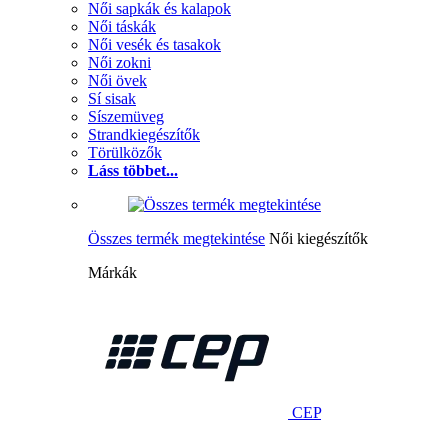
Női sapkák és kalapok
Női táskák
Női vesék és tasakok
Női zokni
Női övek
Sí sisak
Síszemüveg
Strandkiegészítők
Törülközők
Láss többet...
Összes termék megtekintése
Női kiegészítők
Márkák
CEP