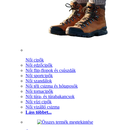
Női cipők
Női edzőcipők
Női flip-flopok és csúszdák
Női sportcipők
Női szandálok
Női téli csizma és hótaposók
Női tornacipők
Női túra- és túrabakancsok
Női vízi cipők
Női vizálló csizma
Láss többet...