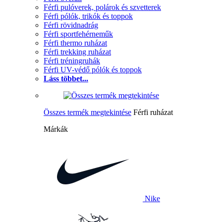
Férfi pulóverek, polárok és szvetterek
Férfi pólók, trikók és toppok
Férfi rövidnadrág
Férfi sportfehérneműk
Férfi thermo ruházat
Férfi trekking ruházat
Férfi tréningruhák
Férfi UV-védő pólók és toppok
Láss többet...
Összes termék megtekintése
Férfi ruházat
Márkák
Nike