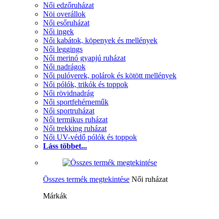
Női edzőruházat
Nöi overállok
Női esőruházat
Női ingek
Női kabátok, köpenyek és mellények
Női leggings
Női merinó gyapjú ruházat
Női nadrágok
Női pulóverek, polárok és kötött mellények
Női pólók, trikók és toppok
Női rövidnadrág
Női sportfehérneműk
Női sportruházat
Női termikus ruházat
Női trekking ruházat
Női UV-védő pólók és toppok
Láss többet...
Összes termék megtekintése
Női ruházat
Márkák