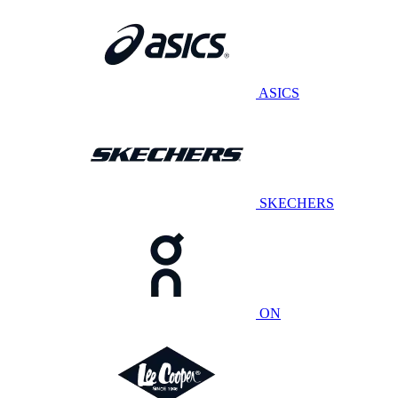
ASICS
SKECHERS
ON