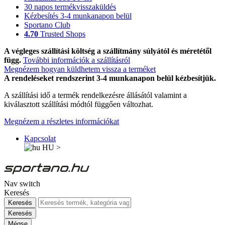
30 napos termékvisszaküldés
Kézbesítés 3-4 munkanapon belül
Sportano Club
4.70
Trusted Shops
A végleges szállítási költség a szállítmány súlyától és méretétől
függ.
További információk a szállításról
Megnézem hogyan küldhetem vissza a terméket
A rendeléseket rendszerint 3-4 munkanapon belül kézbesítjük.
A szállítási idő a termék rendelkezésre állásától valamint a
kiválasztott szállítási módtól függően változhat.
Megnézem a részletes információkat
Kapcsolat
HU
>
Nav switch
Keresés
Keresés
Keresés
Mégse