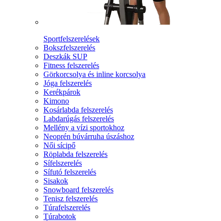
Sportfelszerelések
Bokszfelszerelés
Deszkák SUP
Fitness felszerelés
Görkorcsolya és inline korcsolya
Jóga felszerelés
Kerékpárok
Kimono
Kosárlabda felszerelés
Labdarúgás felszerelés
Mellény a vízi sportokhoz
Neoprén búvárruha úszáshoz
Női sícipő
Röplabda felszerelés
Sífelszerelés
Sífutó felszerelés
Sisakok
Snowboard felszerelés
Tenisz felszerelés
Túrafelszerelés
Túrabotok