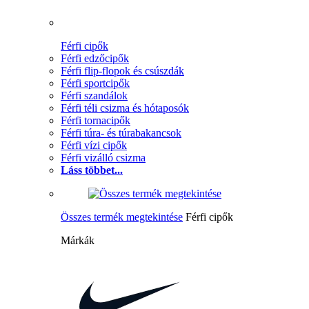
Férfi cipők
Férfi edzőcipők
Férfi flip-flopok és csúszdák
Férfi sportcipők
Férfi szandálok
Férfi téli csizma és hótaposók
Férfi tornacipők
Férfi túra- és túrabakancsok
Férfi vízi cipők
Férfi vizálló csizma
Láss többet...
Összes termék megtekintése
Férfi cipők
Márkák