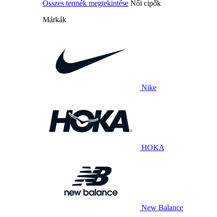
Összes termék megtekintése
Női cipők
Márkák
Nike
HOKA
New Balance