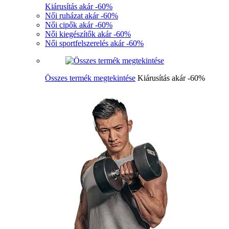
Kiárusítás akár -60%
Női ruházat akár -60%
Női cipők akár -60%
Női kiegészítők akár -60%
Női sportfelszerelés akár -60%
Összes termék megtekintése
Kiárusítás akár -60%