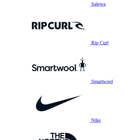
Salewa
Rip Curl
Smartwool
Nike