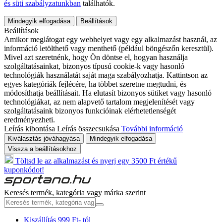
és süti szabályzatunkban
találhatók.
Mindegyik elfogadása
Beállítások
Beállítások
Amikor meglátogat egy webhelyet vagy egy alkalmazást használ, az
információ letölthető vagy menthető (például böngészőn keresztül).
Mivel azt szeretnénk, hogy Ön döntse el, hogyan használja
szolgáltatásainkat, bizonyos típusú cookie-k vagy hasonló
technológiák használatát saját maga szabályozhatja. Kattintson az
egyes kategóriák fejlécére, ha többet szeretne megtudni, és
módosíthatja beállításait. Ha elutasít bizonyos sütiket vagy hasonló
technológiákat, az nem alapvető tartalom megjelenítését vagy
szolgáltatásaink bizonyos funkcióinak elérhetetlenségét
eredményezheti.
Leírás kibontása
Leírás összecsukása
További információ
Kiválasztás jóváhagyása
Mindegyik elfogadása
Vissza a beállításokhoz
Töltsd le az alkalmazást és nyerj egy 3500 Ft értékű
kuponkódot!
Keresés termék, kategória vagy márka szerint
Kiszállítás 999 Ft- tól