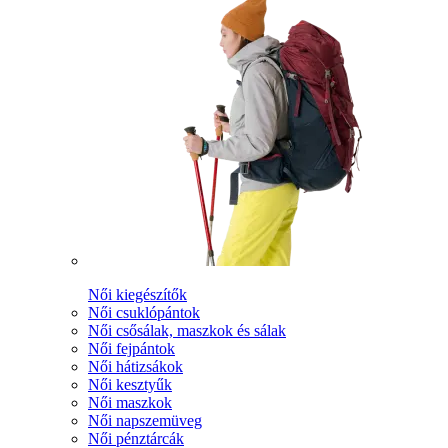
Női kiegészítők
Női csuklópántok
Női csősálak, maszkok és sálak
Női fejpántok
Női hátizsákok
Női kesztyűk
Női maszkok
Női napszemüveg
Női pénztárcák