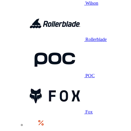
Wilson
Rollerblade
POC
Fox