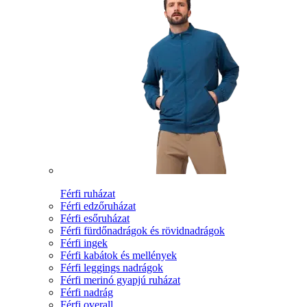
Férfi ruházat
Férfi edzőruházat
Férfi esőruházat
Férfi fürdőnadrágok és rövidnadrágok
Férfi ingek
Férfi kabátok és mellények
Férfi leggings nadrágok
Férfi merinó gyapjú ruházat
Férfi nadrág
Férfi overall