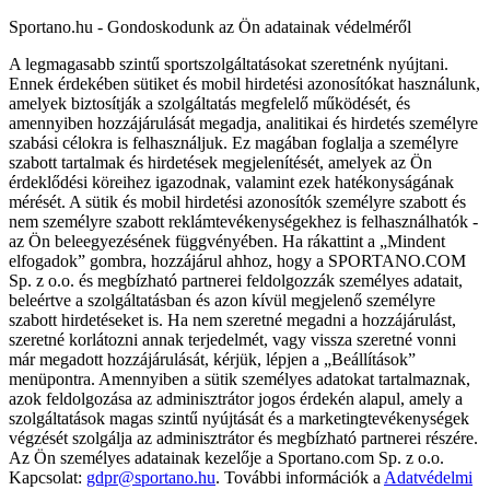
Sportano.hu - Gondoskodunk az Ön adatainak védelméről
A legmagasabb szintű sportszolgáltatásokat szeretnénk nyújtani.
Ennek érdekében sütiket és mobil hirdetési azonosítókat használunk,
amelyek biztosítják a szolgáltatás megfelelő működését, és
amennyiben hozzájárulását megadja, analitikai és hirdetés személyre
szabási célokra is felhasználjuk. Ez magában foglalja a személyre
szabott tartalmak és hirdetések megjelenítését, amelyek az Ön
érdeklődési köreihez igazodnak, valamint ezek hatékonyságának
mérését. A sütik és mobil hirdetési azonosítók személyre szabott és
nem személyre szabott reklámtevékenységekhez is felhasználhatók -
az Ön beleegyezésének függvényében. Ha rákattint a „Mindent
elfogadok” gombra, hozzájárul ahhoz, hogy a SPORTANO.COM
Sp. z o.o. és megbízható partnerei feldolgozzák személyes adatait,
beleértve a szolgáltatásban és azon kívül megjelenő személyre
szabott hirdetéseket is. Ha nem szeretné megadni a hozzájárulást,
szeretné korlátozni annak terjedelmét, vagy vissza szeretné vonni
már megadott hozzájárulását, kérjük, lépjen a „Beállítások”
menüpontra. Amennyiben a sütik személyes adatokat tartalmaznak,
azok feldolgozása az adminisztrátor jogos érdekén alapul, amely a
szolgáltatások magas szintű nyújtását és a marketingtevékenységek
végzését szolgálja az adminisztrátor és megbízható partnerei részére.
Az Ön személyes adatainak kezelője a Sportano.com Sp. z o.o.
Kapcsolat:
gdpr@sportano.hu
. További információk a
Adatvédelmi