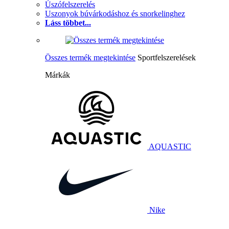
Úszófelszerelés
Uszonyok búvárkodáshoz és snorkelinghez
Láss többet...
Összes termék megtekintése
Sportfelszerelések
Márkák
AQUASTIC
Nike