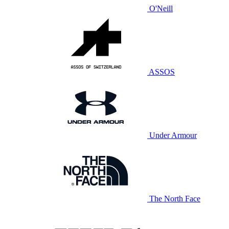
O'Neill
ASSOS
Under Armour
The North Face