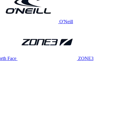
O'Neill
rth Face
ZONE3