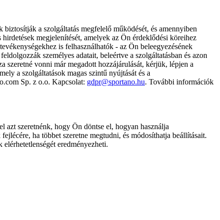
k biztosítják a szolgáltatás megfelelő működését, és amennyiben
és hirdetések megjelenítését, amelyek az Ön érdeklődési köreihez
ámtevékenységekhez is felhasználhatók - az Ön beleegyezésének
dolgozzák személyes adatait, beleértve a szolgáltatásban és azon
za szeretné vonni már megadott hozzájárulását, kérjük, lépjen a
ely a szolgáltatások magas szintű nyújtását és a
no.com Sp. z o.o. Kapcsolat:
gdpr@sportano.hu
. További információk
l azt szeretnénk, hogy Ön döntse el, hogyan használja
ejlécére, ha többet szeretne megtudni, és módosíthatja beállításait.
k elérhetetlenségét eredményezheti.