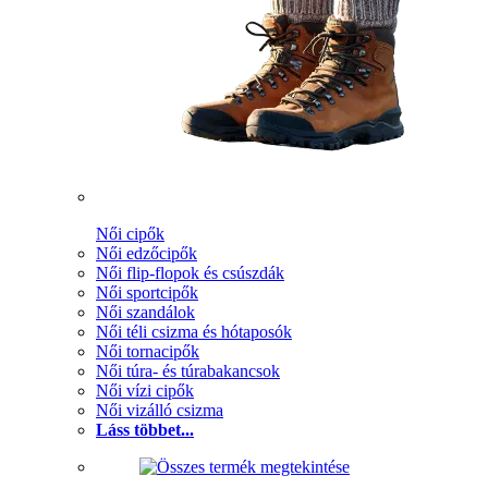
Női cipők
Női edzőcipők
Női flip-flopok és csúszdák
Női sportcipők
Női szandálok
Női téli csizma és hótaposók
Női tornacipők
Női túra- és túrabakancsok
Női vízi cipők
Női vizálló csizma
Láss többet...