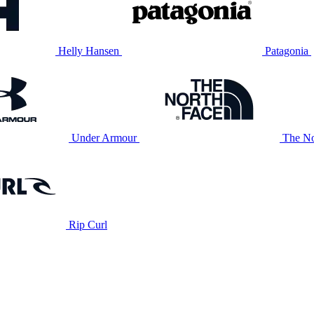
Helly Hansen
Patagonia
Under Armour
The No
Rip Curl