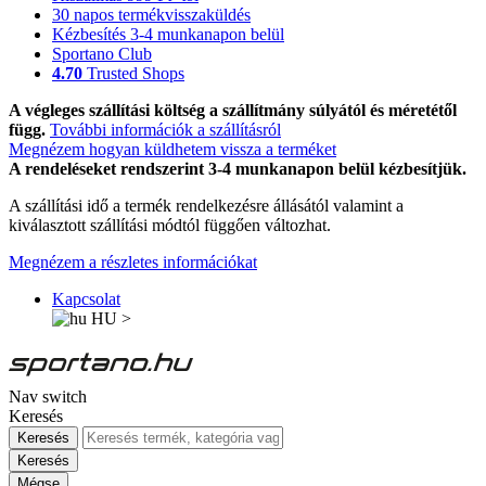
30 napos termékvisszaküldés
Kézbesítés 3-4 munkanapon belül
Sportano Club
4.70
Trusted Shops
A végleges szállítási költség a szállítmány súlyától és méretétől
függ.
További információk a szállításról
Megnézem hogyan küldhetem vissza a terméket
A rendeléseket rendszerint 3-4 munkanapon belül kézbesítjük.
A szállítási idő a termék rendelkezésre állásától valamint a
kiválasztott szállítási módtól függően változhat.
Megnézem a részletes információkat
Kapcsolat
HU
>
Nav switch
Keresés
Keresés
Keresés
Mégse