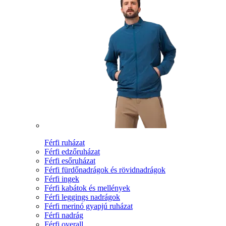
Férfi ruházat
Férfi edzőruházat
Férfi esőruházat
Férfi fürdőnadrágok és rövidnadrágok
Férfi ingek
Férfi kabátok és mellények
Férfi leggings nadrágok
Férfi merinó gyapjú ruházat
Férfi nadrág
Férfi overall