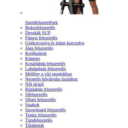
Sportfelszerelések
Bokszfelszerelés
Deszkák SUP
Fitness felszerelés
Görkorcsolya és inline korcsolya
Jóga felszerelés
Kerékpárok
Kimono
Kosárlabda felszerelés
Labdarúgás felszerelés
Mellény a vízi sportokhoz
Neoprén búvárruha úszáshoz
Női sícipő
Röplabda felszerelés
Sífelszerelés
Sífutó felszerelés
Sisakok
Snowboard felszerelés
Tenisz felszerelés
Túrafelszerelés
Túrabotok