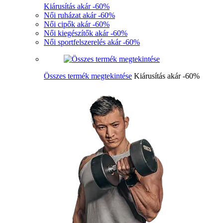
Kiárusítás akár -60%
Női ruházat akár -60%
Női cipők akár -60%
Női kiegészítők akár -60%
Női sportfelszerelés akár -60%
Összes termék megtekintése
Kiárusítás akár -60%