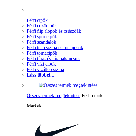
Férfi cipők
Férfi edzőcipők
Férfi flip-flopok és csúszdák
Férfi sportcipők
Férfi szandálok
Férfi téli csizma és hótaposók
Férfi tornacipők
Férfi túra- és túrabakancsok
Férfi vízi cipők
Férfi vizálló csizma
Láss többet...
Összes termék megtekintése
Férfi cipők
Márkák