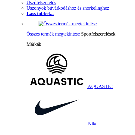
Úszófelszerelés
Uszonyok búvárkodáshoz és snorkelinghez
Láss többet...
Összes termék megtekintése
Sportfelszerelések
Márkák
AQUASTIC
Nike