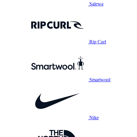
Salewa
Rip Curl
Smartwool
Nike