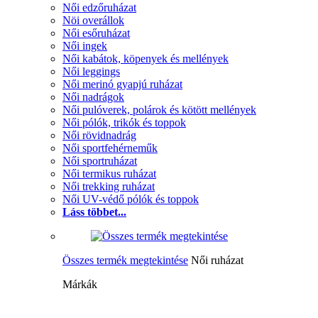
Női edzőruházat
Nöi overállok
Női esőruházat
Női ingek
Női kabátok, köpenyek és mellények
Női leggings
Női merinó gyapjú ruházat
Női nadrágok
Női pulóverek, polárok és kötött mellények
Női pólók, trikók és toppok
Női rövidnadrág
Női sportfehérneműk
Női sportruházat
Női termikus ruházat
Női trekking ruházat
Női UV-védő pólók és toppok
Láss többet...
Összes termék megtekintése
Női ruházat
Márkák