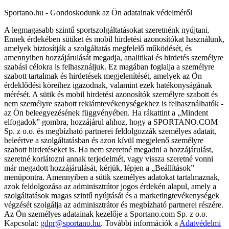
Sportano.hu - Gondoskodunk az Ön adatainak védelméről
A legmagasabb szintű sportszolgáltatásokat szeretnénk nyújtani.
Ennek érdekében sütiket és mobil hirdetési azonosítókat használunk,
amelyek biztosítják a szolgáltatás megfelelő működését, és
amennyiben hozzájárulását megadja, analitikai és hirdetés személyre
szabási célokra is felhasználjuk. Ez magában foglalja a személyre
szabott tartalmak és hirdetések megjelenítését, amelyek az Ön
érdeklődési köreihez igazodnak, valamint ezek hatékonyságának
mérését. A sütik és mobil hirdetési azonosítók személyre szabott és
nem személyre szabott reklámtevékenységekhez is felhasználhatók -
az Ön beleegyezésének függvényében. Ha rákattint a „Mindent
elfogadok” gombra, hozzájárul ahhoz, hogy a SPORTANO.COM
Sp. z o.o. és megbízható partnerei feldolgozzák személyes adatait,
beleértve a szolgáltatásban és azon kívül megjelenő személyre
szabott hirdetéseket is. Ha nem szeretné megadni a hozzájárulást,
szeretné korlátozni annak terjedelmét, vagy vissza szeretné vonni
már megadott hozzájárulását, kérjük, lépjen a „Beállítások”
menüpontra. Amennyiben a sütik személyes adatokat tartalmaznak,
azok feldolgozása az adminisztrátor jogos érdekén alapul, amely a
szolgáltatások magas szintű nyújtását és a marketingtevékenységek
végzését szolgálja az adminisztrátor és megbízható partnerei részére.
Az Ön személyes adatainak kezelője a Sportano.com Sp. z o.o.
Kapcsolat:
gdpr@sportano.hu
. További információk a
Adatvédelmi