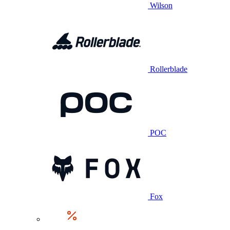
Wilson
Rollerblade
POC
Fox