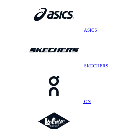
ASICS
SKECHERS
ON