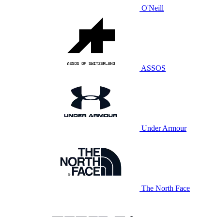
O'Neill
ASSOS
Under Armour
The North Face