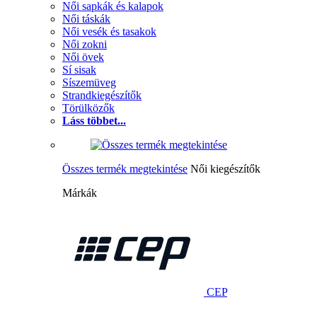
Női sapkák és kalapok
Női táskák
Női vesék és tasakok
Női zokni
Női övek
Sí sisak
Síszemüveg
Strandkiegészítők
Törülközők
Láss többet...
Összes termék megtekintése
Női kiegészítők
Márkák
CEP