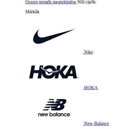
Összes termék megtekintése
Női cipők
Márkák
Nike
HOKA
New Balance