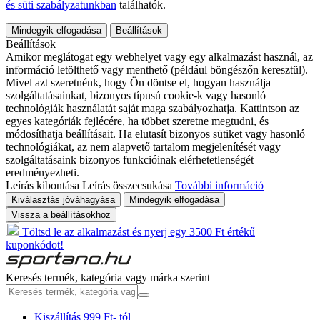
és süti szabályzatunkban
találhatók.
Mindegyik elfogadása
Beállítások
Beállítások
Amikor meglátogat egy webhelyet vagy egy alkalmazást használ, az
információ letölthető vagy menthető (például böngészőn keresztül).
Mivel azt szeretnénk, hogy Ön döntse el, hogyan használja
szolgáltatásainkat, bizonyos típusú cookie-k vagy hasonló
technológiák használatát saját maga szabályozhatja. Kattintson az
egyes kategóriák fejlécére, ha többet szeretne megtudni, és
módosíthatja beállításait. Ha elutasít bizonyos sütiket vagy hasonló
technológiákat, az nem alapvető tartalom megjelenítését vagy
szolgáltatásaink bizonyos funkcióinak elérhetetlenségét
eredményezheti.
Leírás kibontása
Leírás összecsukása
További információ
Kiválasztás jóváhagyása
Mindegyik elfogadása
Vissza a beállításokhoz
Töltsd le az alkalmazást és nyerj egy 3500 Ft értékű
kuponkódot!
Keresés termék, kategória vagy márka szerint
Kiszállítás 999 Ft- tól