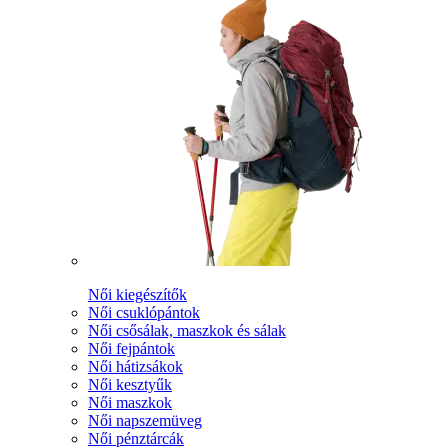
Női kiegészítők
Női csuklópántok
Női csősálak, maszkok és sálak
Női fejpántok
Női hátizsákok
Női kesztyűk
Női maszkok
Női napszemüveg
Női pénztárcák