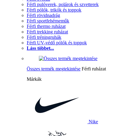
Férfi pulóverek, polárok és szvetterek
Férfi pólók, trikók és toppok
Férfi rövidnadrág
Férfi sportfehérneműk
Férfi thermo ruházat
Férfi trekking ruházat
Férfi tréningruhák
Férfi UV-védő pólók és toppok
Láss többet...
Összes termék megtekintése
Férfi ruházat
Márkák
Nike