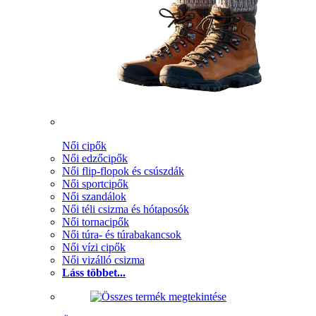
Női cipők
Női edzőcipők
Női flip-flopok és csúszdák
Női sportcipők
Női szandálok
Női téli csizma és hótaposók
Női tornacipők
Női túra- és túrabakancsok
Női vízi cipők
Női vizálló csizma
Láss többet...