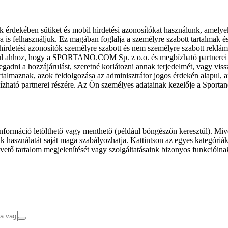
k érdekében sütiket és mobil hirdetési azonosítókat használunk, amelye
ra is felhasználjuk. Ez magában foglalja a személyre szabott tartalmak 
hirdetési azonosítók személyre szabott és nem személyre szabott rekl
l ahhoz, hogy a SPORTANO.COM Sp. z o.o. és megbízható partnerei fel
gadni a hozzájárulást, szeretné korlátozni annak terjedelmét, vagy viss
almaznak, azok feldolgozása az adminisztrátor jogos érdekén alapul, am
ízható partnerei részére. Az Ön személyes adatainak kezelője a Sporta
formáció letölthető vagy menthető (például böngészőn keresztül). Mive
 használatát saját maga szabályozhatja. Kattintson az egyes kategóriák f
vető tartalom megjelenítését vagy szolgáltatásaink bizonyos funkcióina