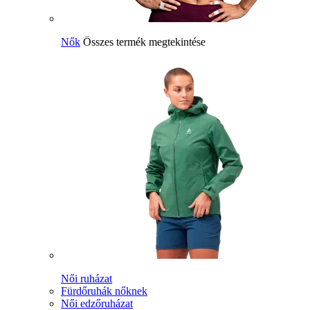
Nők
Összes termék megtekintése
Női ruházat
Fürdőruhák nőknek
Női edzőruházat