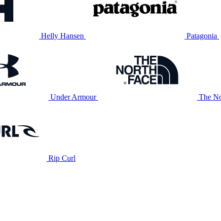
Helly Hansen
Patagonia
Under Armour
The No
Rip Curl