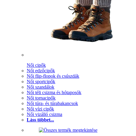
Női cipők
Női edzőcipők
Női flip-flopok és csúszdák
Női sportcipők
Női szandálok
Női téli csizma és hótaposók
Női tornacipők
Női túra- és túrabakancsok
Női vízi cipők
Női vizálló csizma
Láss többet...