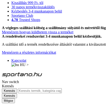
Kiszállítás 999 Ft- tól
30 napos termékvisszaküldés
Kézbesítés 3-4 munkanapon belül
Sportano Club
4.70
Trusted Shops
A végleges szállítási költség a szállítmány súlyától és méretétől füg
Megnézem hogyan küldhetem vissza a terméket
A rendeléseket rendszerint 3-4 munkanapon belül kézbesítjük.
A szállítási idő a termék rendelkezésre állásától valamint a kiválasztot
Megnézem a részletes információkat
Kapcsolat
HU
>
Nav switch
Keresés
Keresés
Keresés
Mégse