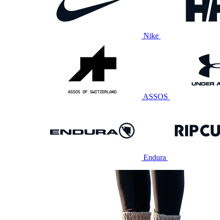
Nike
ASSOS
Endura