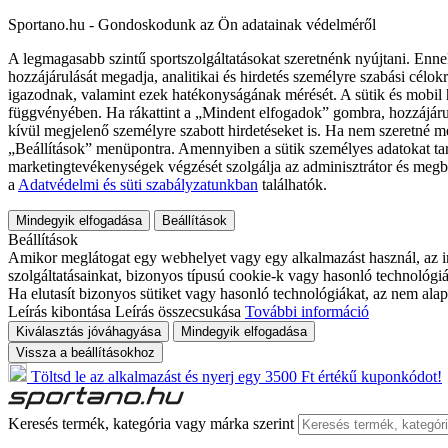
Sportano.hu - Gondoskodunk az Ön adatainak védelméről
A legmagasabb szintű sportszolgáltatásokat szeretnénk nyújtani. Enne
hozzájárulását megadja, analitikai és hirdetés személyre szabási célok
igazodnak, valamint ezek hatékonyságának mérését. A sütik és mobil 
függvényében. Ha rákattint a „Mindent elfogadok” gombra, hozzájáru
kívül megjelenő személyre szabott hirdetéseket is. Ha nem szeretné me
„Beállítások” menüpontra. Amennyiben a sütik személyes adatokat tart
marketingtevékenységek végzését szolgálja az adminisztrátor és megb
a
Adatvédelmi és süti szabályzatunkban
találhatók.
Mindegyik elfogadása
Beállítások
Beállítások
Amikor meglátogat egy webhelyet vagy egy alkalmazást használ, az in
szolgáltatásainkat, bizonyos típusú cookie-k vagy hasonló technológiák
Ha elutasít bizonyos sütiket vagy hasonló technológiákat, az nem alap
Leírás kibontása
Leírás összecsukása
További információ
Kiválasztás jóváhagyása
Mindegyik elfogadása
Vissza a beállításokhoz
Töltsd le az alkalmazást és nyerj egy 3500 Ft értékű kuponkódot!
Keresés termék, kategória vagy márka szerint