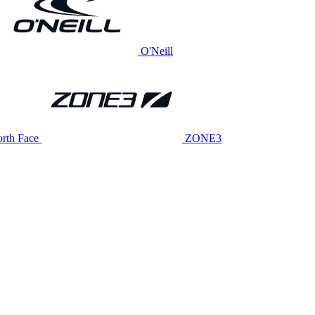
O'Neill
rth Face
ZONE3