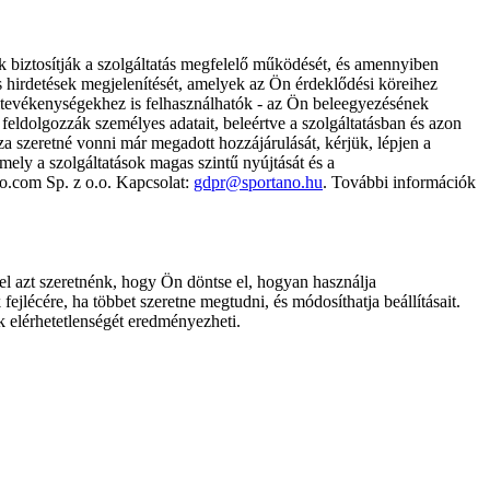
k biztosítják a szolgáltatás megfelelő működését, és amennyiben
és hirdetések megjelenítését, amelyek az Ön érdeklődési köreihez
ámtevékenységekhez is felhasználhatók - az Ön beleegyezésének
dolgozzák személyes adatait, beleértve a szolgáltatásban és azon
za szeretné vonni már megadott hozzájárulását, kérjük, lépjen a
ely a szolgáltatások magas szintű nyújtását és a
no.com Sp. z o.o. Kapcsolat:
gdpr@sportano.hu
. További információk
l azt szeretnénk, hogy Ön döntse el, hogyan használja
ejlécére, ha többet szeretne megtudni, és módosíthatja beállításait.
k elérhetetlenségét eredményezheti.