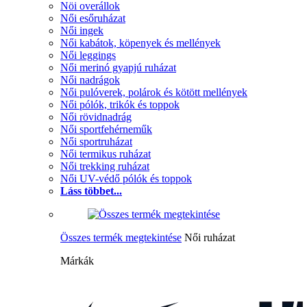
Nöi overállok
Női esőruházat
Női ingek
Női kabátok, köpenyek és mellények
Női leggings
Női merinó gyapjú ruházat
Női nadrágok
Női pulóverek, polárok és kötött mellények
Női pólók, trikók és toppok
Női rövidnadrág
Női sportfehérneműk
Női sportruházat
Női termikus ruházat
Női trekking ruházat
Női UV-védő pólók és toppok
Láss többet...
Összes termék megtekintése
Női ruházat
Márkák