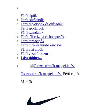
Férfi cipők
Férfi edzőcipők
Férfi flip-flopok és csúszdák
Férfi sportcipők
Férfi szandálok
Férfi téli csizma és hótaposók
Férfi tornacipők
Férfi túra- és túrabakancsok
Férfi vízi cipők
Férfi vizálló csizma
Láss többet...
Összes termék megtekintése
Férfi cipők
Márkák