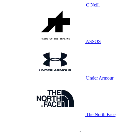
O'Neill
ASSOS
Under Armour
The North Face