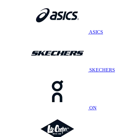
ASICS
SKECHERS
ON