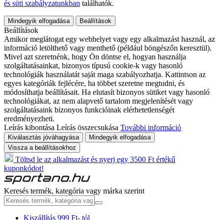
és süti szabályzatunkban
találhatók.
Mindegyik elfogadása
Beállítások
Beállítások
Amikor meglátogat egy webhelyet vagy egy alkalmazást használ, az
információ letölthető vagy menthető (például böngészőn keresztül).
Mivel azt szeretnénk, hogy Ön döntse el, hogyan használja
szolgáltatásainkat, bizonyos típusú cookie-k vagy hasonló
technológiák használatát saját maga szabályozhatja. Kattintson az
egyes kategóriák fejlécére, ha többet szeretne megtudni, és
módosíthatja beállításait. Ha elutasít bizonyos sütiket vagy hasonló
technológiákat, az nem alapvető tartalom megjelenítését vagy
szolgáltatásaink bizonyos funkcióinak elérhetetlenségét
eredményezheti.
Leírás kibontása
Leírás összecsukása
További információ
Kiválasztás jóváhagyása
Mindegyik elfogadása
Vissza a beállításokhoz
Töltsd le az alkalmazást és nyerj egy 3500 Ft értékű
kuponkódot!
Keresés termék, kategória vagy márka szerint
Kiszállítás 999 Ft- tól