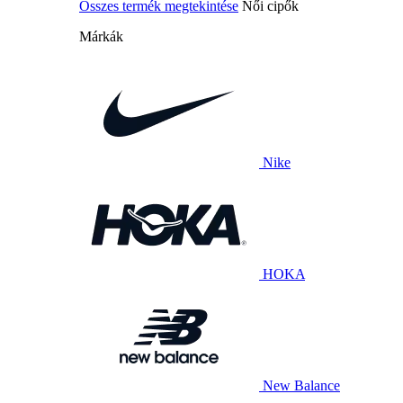
Összes termék megtekintése
Női cipők
Márkák
Nike
HOKA
New Balance