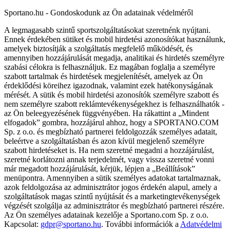
Sportano.hu - Gondoskodunk az Ön adatainak védelméről
A legmagasabb szintű sportszolgáltatásokat szeretnénk nyújtani.
Ennek érdekében sütiket és mobil hirdetési azonosítókat használunk,
amelyek biztosítják a szolgáltatás megfelelő működését, és
amennyiben hozzájárulását megadja, analitikai és hirdetés személyre
szabási célokra is felhasználjuk. Ez magában foglalja a személyre
szabott tartalmak és hirdetések megjelenítését, amelyek az Ön
érdeklődési köreihez igazodnak, valamint ezek hatékonyságának
mérését. A sütik és mobil hirdetési azonosítók személyre szabott és
nem személyre szabott reklámtevékenységekhez is felhasználhatók -
az Ön beleegyezésének függvényében. Ha rákattint a „Mindent
elfogadok” gombra, hozzájárul ahhoz, hogy a SPORTANO.COM
Sp. z o.o. és megbízható partnerei feldolgozzák személyes adatait,
beleértve a szolgáltatásban és azon kívül megjelenő személyre
szabott hirdetéseket is. Ha nem szeretné megadni a hozzájárulást,
szeretné korlátozni annak terjedelmét, vagy vissza szeretné vonni
már megadott hozzájárulását, kérjük, lépjen a „Beállítások”
menüpontra. Amennyiben a sütik személyes adatokat tartalmaznak,
azok feldolgozása az adminisztrátor jogos érdekén alapul, amely a
szolgáltatások magas szintű nyújtását és a marketingtevékenységek
végzését szolgálja az adminisztrátor és megbízható partnerei részére.
Az Ön személyes adatainak kezelője a Sportano.com Sp. z o.o.
Kapcsolat:
gdpr@sportano.hu
. További információk a
Adatvédelmi