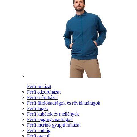
Férfi ruházat
Férfi edzőruházat
Férfi esőruházat
Férfi fürdőnadrágok és rövidnadrágok
Férfi ingek
Férfi kabátok és mellények
Férfi leggings nadrágok
Férfi merinó gyapjú ruházat
Férfi nadrág
Férfi overall