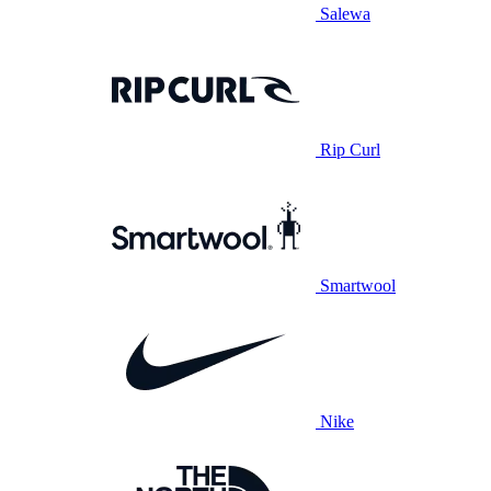
Salewa
Rip Curl
Smartwool
Nike