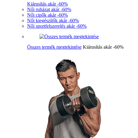
Kiárusítás akár -60%
Női ruházat akár -60%
Női cipők akár -60%
Női kiegészítők akár -60%
Női sportfelszerelés akár -60%
Összes termék megtekintése
Kiárusítás akár -60%