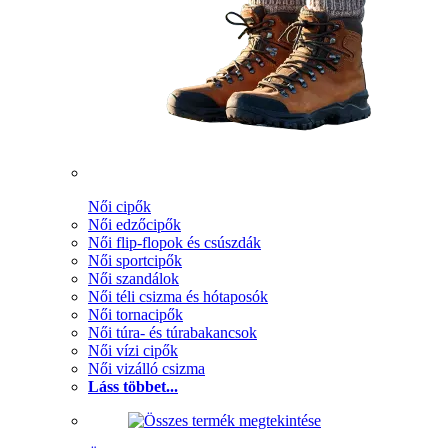
Női cipők
Női edzőcipők
Női flip-flopok és csúszdák
Női sportcipők
Női szandálok
Női téli csizma és hótaposók
Női tornacipők
Női túra- és túrabakancsok
Női vízi cipők
Női vizálló csizma
Láss többet...