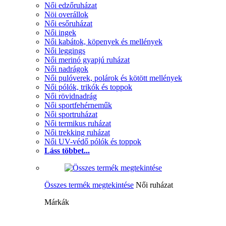
Női edzőruházat
Nöi overállok
Női esőruházat
Női ingek
Női kabátok, köpenyek és mellények
Női leggings
Női merinó gyapjú ruházat
Női nadrágok
Női pulóverek, polárok és kötött mellények
Női pólók, trikók és toppok
Női rövidnadrág
Női sportfehérneműk
Női sportruházat
Női termikus ruházat
Női trekking ruházat
Női UV-védő pólók és toppok
Láss többet...
Összes termék megtekintése
Női ruházat
Márkák