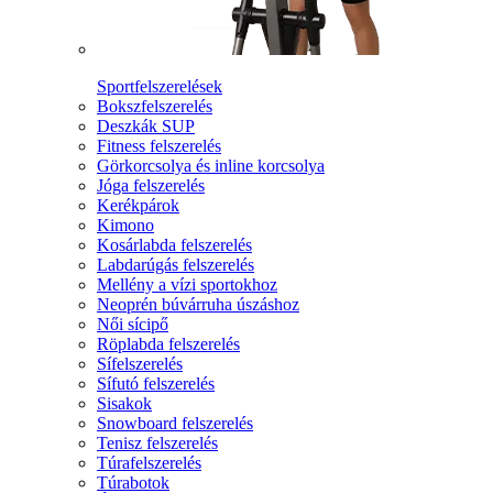
Sportfelszerelések
Bokszfelszerelés
Deszkák SUP
Fitness felszerelés
Görkorcsolya és inline korcsolya
Jóga felszerelés
Kerékpárok
Kimono
Kosárlabda felszerelés
Labdarúgás felszerelés
Mellény a vízi sportokhoz
Neoprén búvárruha úszáshoz
Női sícipő
Röplabda felszerelés
Sífelszerelés
Sífutó felszerelés
Sisakok
Snowboard felszerelés
Tenisz felszerelés
Túrafelszerelés
Túrabotok