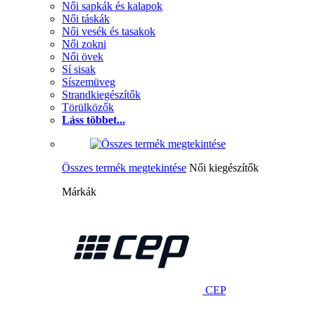
Női sapkák és kalapok
Női táskák
Női vesék és tasakok
Női zokni
Női övek
Sí sisak
Síszemüveg
Strandkiegészítők
Törülközők
Láss többet...
Összes termék megtekintése
Női kiegészítők
Márkák
CEP