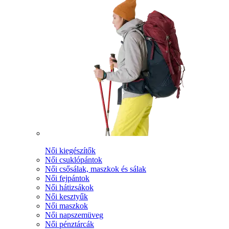
Női kiegészítők
Női csuklópántok
Női csősálak, maszkok és sálak
Női fejpántok
Női hátizsákok
Női kesztyűk
Női maszkok
Női napszemüveg
Női pénztárcák