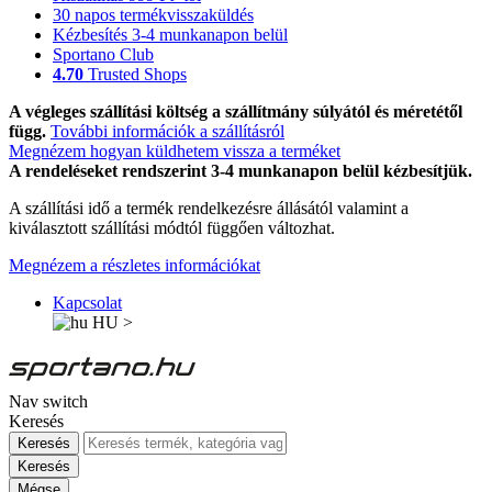
30 napos termékvisszaküldés
Kézbesítés 3-4 munkanapon belül
Sportano Club
4.70
Trusted Shops
A végleges szállítási költség a szállítmány súlyától és méretétől
függ.
További információk a szállításról
Megnézem hogyan küldhetem vissza a terméket
A rendeléseket rendszerint 3-4 munkanapon belül kézbesítjük.
A szállítási idő a termék rendelkezésre állásától valamint a
kiválasztott szállítási módtól függően változhat.
Megnézem a részletes információkat
Kapcsolat
HU
>
Nav switch
Keresés
Keresés
Keresés
Mégse