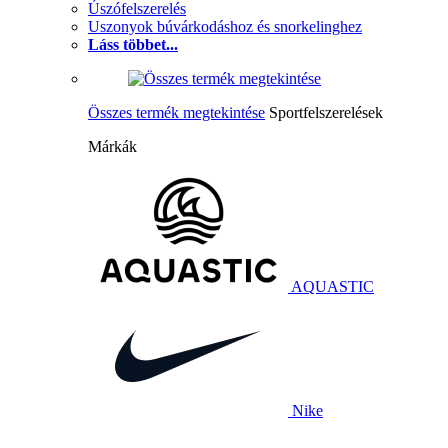
Úszófelszerelés
Uszonyok búvárkodáshoz és snorkelinghez
Láss többet...
Összes termék megtekintése
Sportfelszerelések
Márkák
AQUASTIC
Nike