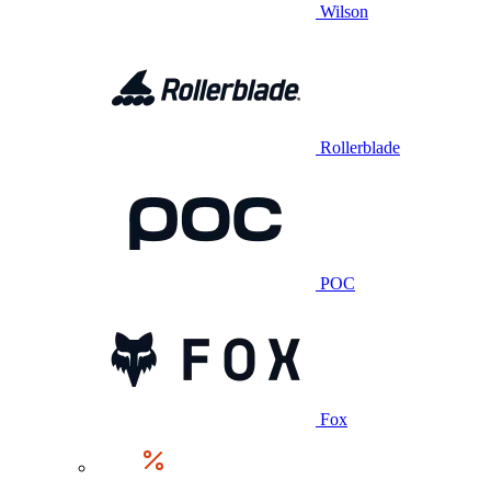
Wilson
Rollerblade
POC
Fox