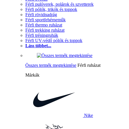
Férfi pulóverek, polárok és szvetterek
Férfi pólók, trikók és toppok
Férfi rövidnadrág
Férfi sportfehérneműk
Férfi thermo ruházat
Férfi trekking ruházat
Férfi tréningruhák
Férfi UV-védő pólók és toppok
Láss többet...
Összes termék megtekintése
Férfi ruházat
Márkák
Nike