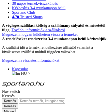
30 napos termékvisszaküldés
Kézbesítés 3-4 munkanapon belül
Sportano Club
4.70
Trusted Shops
A végleges szállítási költség a szállítmány súlyától és méretétől
függ.
További információk a szállításról
Megnézem hogyan küldhetem vissza a terméket
A rendeléseket rendszerint 3-4 munkanapon belül kézbesítjük.
A szállítási idő a termék rendelkezésre állásától valamint a
kiválasztott szállítási módtól függően változhat.
Megnézem a részletes információkat
Kapcsolat
HU
>
Nav switch
Keresés
Keresés
Keresés
Mégse