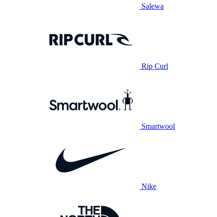
Salewa
Rip Curl
Smartwool
Nike