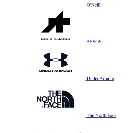
O'Neill
ASSOS
Under Armour
The North Face