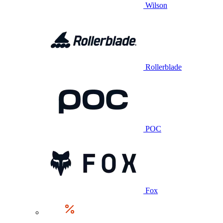
Wilson
Rollerblade
POC
Fox