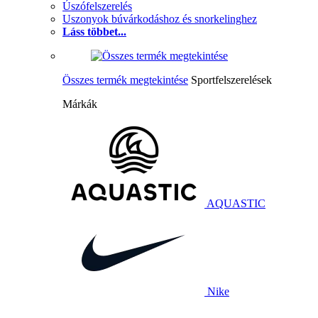
Úszófelszerelés
Uszonyok búvárkodáshoz és snorkelinghez
Láss többet...
Összes termék megtekintése
Sportfelszerelések
Márkák
AQUASTIC
Nike