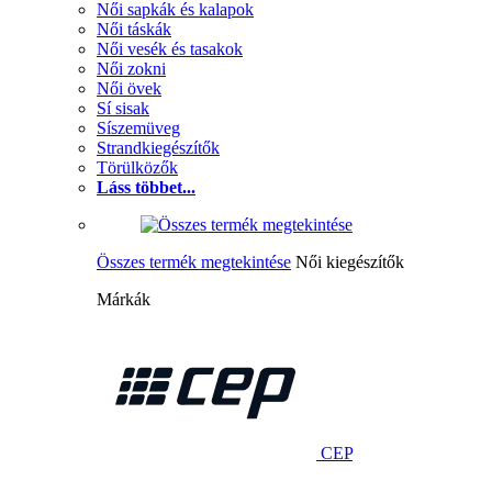
Női sapkák és kalapok
Női táskák
Női vesék és tasakok
Női zokni
Női övek
Sí sisak
Síszemüveg
Strandkiegészítők
Törülközők
Láss többet...
Összes termék megtekintése
Női kiegészítők
Márkák
CEP