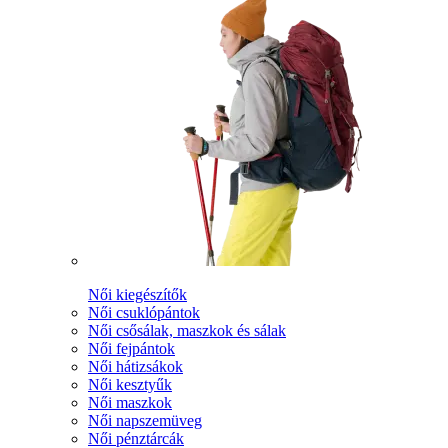
Női kiegészítők
Női csuklópántok
Női csősálak, maszkok és sálak
Női fejpántok
Női hátizsákok
Női kesztyűk
Női maszkok
Női napszemüveg
Női pénztárcák