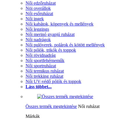
Női edzőruházat
Nöi overállok
Női esőruházat
Női ingek
Női kabátok, köpenyek és mellények
Női leggings
Női merinó gyapjú ruházat
Női nadrágok
Női pulóverek, polárok és kötött mellények
Női pólók, trikók és toppok
Női rövidnadrág
Női sportfehérneműk
Női sportruházat
Női termikus ruházat
Női trekking ruházat
Női UV-védő pólók és toppok
Láss többet...
Összes termék megtekintése
Női ruházat
Márkák