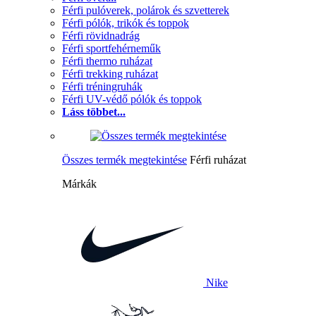
Férfi pulóverek, polárok és szvetterek
Férfi pólók, trikók és toppok
Férfi rövidnadrág
Férfi sportfehérneműk
Férfi thermo ruházat
Férfi trekking ruházat
Férfi tréningruhák
Férfi UV-védő pólók és toppok
Láss többet...
Összes termék megtekintése
Férfi ruházat
Márkák
Nike