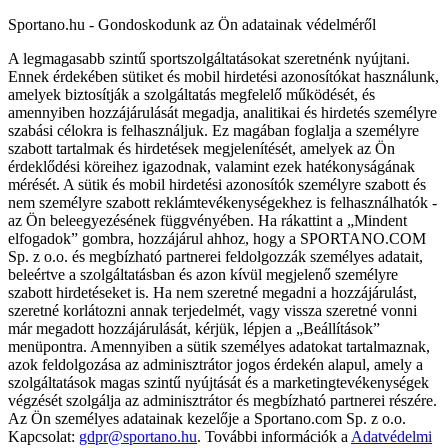
Sportano.hu - Gondoskodunk az Ön adatainak védelméről
A legmagasabb szintű sportszolgáltatásokat szeretnénk nyújtani.
Ennek érdekében sütiket és mobil hirdetési azonosítókat használunk,
amelyek biztosítják a szolgáltatás megfelelő működését, és
amennyiben hozzájárulását megadja, analitikai és hirdetés személyre
szabási célokra is felhasználjuk. Ez magában foglalja a személyre
szabott tartalmak és hirdetések megjelenítését, amelyek az Ön
érdeklődési köreihez igazodnak, valamint ezek hatékonyságának
mérését. A sütik és mobil hirdetési azonosítók személyre szabott és
nem személyre szabott reklámtevékenységekhez is felhasználhatók -
az Ön beleegyezésének függvényében. Ha rákattint a „Mindent
elfogadok” gombra, hozzájárul ahhoz, hogy a SPORTANO.COM
Sp. z o.o. és megbízható partnerei feldolgozzák személyes adatait,
beleértve a szolgáltatásban és azon kívül megjelenő személyre
szabott hirdetéseket is. Ha nem szeretné megadni a hozzájárulást,
szeretné korlátozni annak terjedelmét, vagy vissza szeretné vonni
már megadott hozzájárulását, kérjük, lépjen a „Beállítások”
menüpontra. Amennyiben a sütik személyes adatokat tartalmaznak,
azok feldolgozása az adminisztrátor jogos érdekén alapul, amely a
szolgáltatások magas szintű nyújtását és a marketingtevékenységek
végzését szolgálja az adminisztrátor és megbízható partnerei részére.
Az Ön személyes adatainak kezelője a Sportano.com Sp. z o.o.
Kapcsolat:
gdpr@sportano.hu
. További információk a
Adatvédelmi