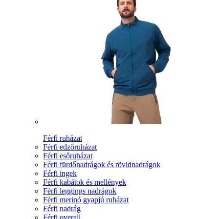
Férfi ruházat
Férfi edzőruházat
Férfi esőruházat
Férfi fürdőnadrágok és rövidnadrágok
Férfi ingek
Férfi kabátok és mellények
Férfi leggings nadrágok
Férfi merinó gyapjú ruházat
Férfi nadrág
Férfi overall