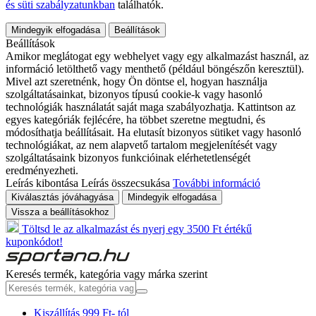
és süti szabályzatunkban
találhatók.
Mindegyik elfogadása
Beállítások
Beállítások
Amikor meglátogat egy webhelyet vagy egy alkalmazást használ, az
információ letölthető vagy menthető (például böngészőn keresztül).
Mivel azt szeretnénk, hogy Ön döntse el, hogyan használja
szolgáltatásainkat, bizonyos típusú cookie-k vagy hasonló
technológiák használatát saját maga szabályozhatja. Kattintson az
egyes kategóriák fejlécére, ha többet szeretne megtudni, és
módosíthatja beállításait. Ha elutasít bizonyos sütiket vagy hasonló
technológiákat, az nem alapvető tartalom megjelenítését vagy
szolgáltatásaink bizonyos funkcióinak elérhetetlenségét
eredményezheti.
Leírás kibontása
Leírás összecsukása
További információ
Kiválasztás jóváhagyása
Mindegyik elfogadása
Vissza a beállításokhoz
Töltsd le az alkalmazást és nyerj egy 3500 Ft értékű
kuponkódot!
Keresés termék, kategória vagy márka szerint
Kiszállítás 999 Ft- tól