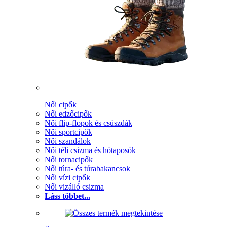
Női cipők
Női edzőcipők
Női flip-flopok és csúszdák
Női sportcipők
Női szandálok
Női téli csizma és hótaposók
Női tornacipők
Női túra- és túrabakancsok
Női vízi cipők
Női vizálló csizma
Láss többet...