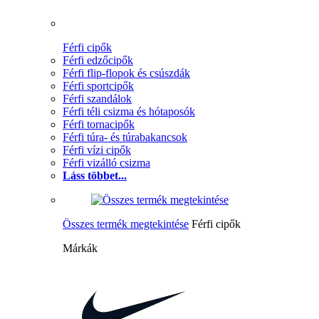
Férfi cipők
Férfi edzőcipők
Férfi flip-flopok és csúszdák
Férfi sportcipők
Férfi szandálok
Férfi téli csizma és hótaposók
Férfi tornacipők
Férfi túra- és túrabakancsok
Férfi vízi cipők
Férfi vizálló csizma
Láss többet...
Összes termék megtekintése
Férfi cipők
Márkák