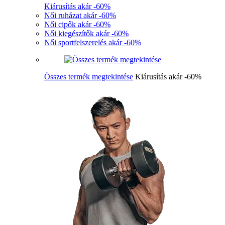
Kiárusítás akár -60%
Női ruházat akár -60%
Női cipők akár -60%
Női kiegészítők akár -60%
Női sportfelszerelés akár -60%
Összes termék megtekintése
Kiárusítás akár -60%