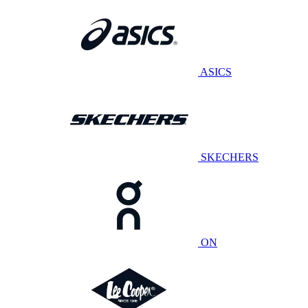
ASICS
SKECHERS
ON