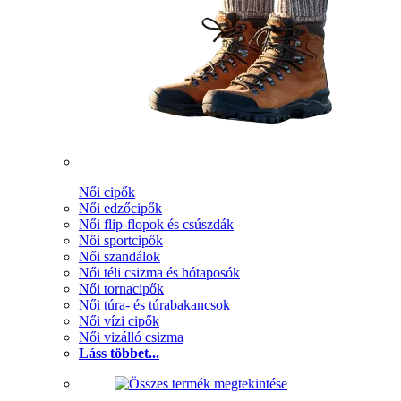
Női cipők
Női edzőcipők
Női flip-flopok és csúszdák
Női sportcipők
Női szandálok
Női téli csizma és hótaposók
Női tornacipők
Női túra- és túrabakancsok
Női vízi cipők
Női vizálló csizma
Láss többet...