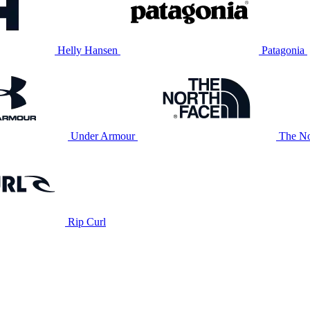
Helly Hansen
Patagonia
Under Armour
The No
Rip Curl