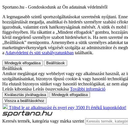
Sportano.hu - Gondoskodunk az Ön adatainak védelméről
A legmagasabb szintű sportszolgáltatásokat szeretnénk nyújtani. Enne
hozzájárulását megadja, analitikai és hirdetés személyre szabási célok
igazodnak, valamint ezek hatékonyságának mérését. A sütik és mobil 
függvényében. Ha rákattint a „Mindent elfogadok” gombra, hozzájáru
kívül megjelenő személyre szabott hirdetéseket is. Ha nem szeretné me
„Beállítások” menüpontra. Amennyiben a sütik személyes adatokat tart
marketingtevékenységek végzését szolgálja az adminisztrátor és megb
a
Adatvédelmi és süti szabályzatunkban
találhatók.
Mindegyik elfogadása
Beállítások
Beállítások
Amikor meglátogat egy webhelyet vagy egy alkalmazást használ, az in
szolgáltatásainkat, bizonyos típusú cookie-k vagy hasonló technológiák
Ha elutasít bizonyos sütiket vagy hasonló technológiákat, az nem alap
Leírás kibontása
Leírás összecsukása
További információ
Kiválasztás jóváhagyása
Mindegyik elfogadása
Vissza a beállításokhoz
Töltsd le az alkalmazást és nyerj egy 3500 Ft értékű kuponkódot!
Keresés termék, kategória vagy márka szerint