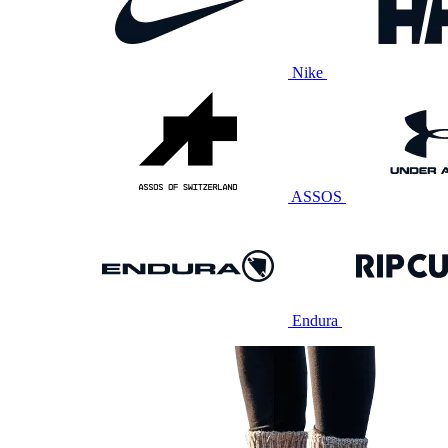
Nike
ASSOS
Endura