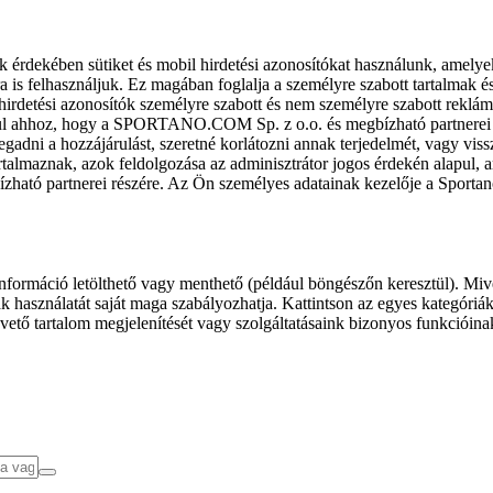
k érdekében sütiket és mobil hirdetési azonosítókat használunk, amelye
ra is felhasználjuk. Ez magában foglalja a személyre szabott tartalmak 
hirdetési azonosítók személyre szabott és nem személyre szabott rekl
l ahhoz, hogy a SPORTANO.COM Sp. z o.o. és megbízható partnerei fel
gadni a hozzájárulást, szeretné korlátozni annak terjedelmét, vagy viss
almaznak, azok feldolgozása az adminisztrátor jogos érdekén alapul, am
ízható partnerei részére. Az Ön személyes adatainak kezelője a Sporta
formáció letölthető vagy menthető (például böngészőn keresztül). Mive
 használatát saját maga szabályozhatja. Kattintson az egyes kategóriák f
vető tartalom megjelenítését vagy szolgáltatásaink bizonyos funkcióina