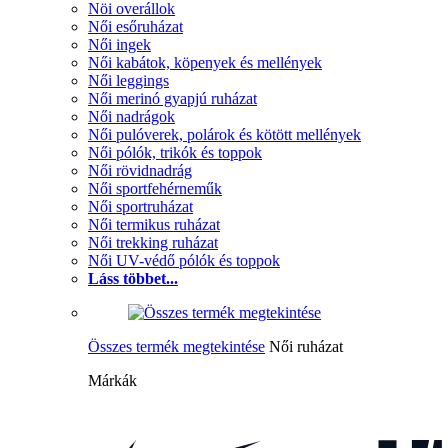
Nöi overállok
Női esőruházat
Női ingek
Női kabátok, köpenyek és mellények
Női leggings
Női merinó gyapjú ruházat
Női nadrágok
Női pulóverek, polárok és kötött mellények
Női pólók, trikók és toppok
Női rövidnadrág
Női sportfehérneműk
Női sportruházat
Női termikus ruházat
Női trekking ruházat
Női UV-védő pólók és toppok
Láss többet...
Összes termék megtekintése
Női ruházat
Márkák