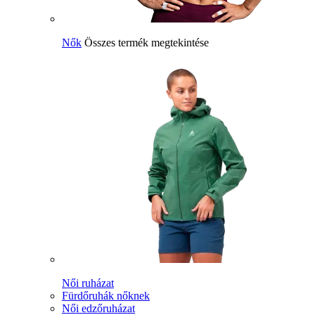
Nők
Összes termék megtekintése
Női ruházat
Fürdőruhák nőknek
Női edzőruházat