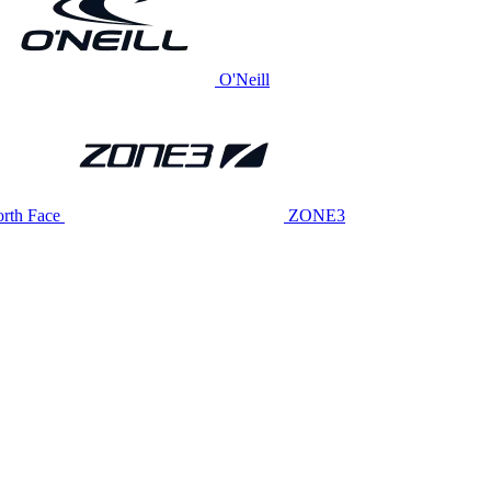
O'Neill
rth Face
ZONE3