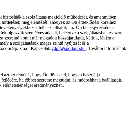
k biztosítják a szolgáltatás megfelelő működését, és amennyiben
és hirdetések megjelenítését, amelyek az Ön érdeklődési köreihez
ámtevékenységekhez is felhasználhatók - az Ön beleegyezésének
dolgozzák személyes adatait, beleértve a szolgáltatásban és azon
za szeretné vonni már megadott hozzájárulását, kérjük, lépjen a
ely a szolgáltatások magas szintű nyújtását és a
no.com Sp. z o.o. Kapcsolat:
gdpr@sportano.hu
. További információk
l azt szeretnénk, hogy Ön döntse el, hogyan használja
ejlécére, ha többet szeretne megtudni, és módosíthatja beállításait.
k elérhetetlenségét eredményezheti.