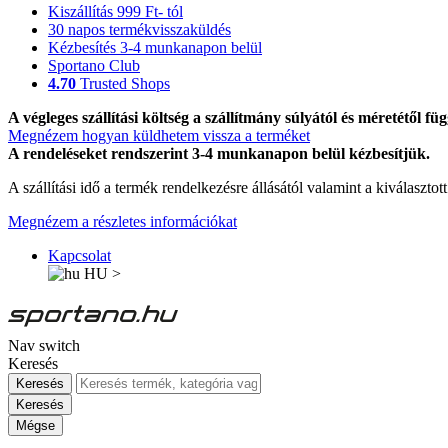
Kiszállítás 999 Ft- tól
30 napos termékvisszaküldés
Kézbesítés 3-4 munkanapon belül
Sportano Club
4.70
Trusted Shops
A végleges szállítási költség a szállítmány súlyától és méretétől füg
Megnézem hogyan küldhetem vissza a terméket
A rendeléseket rendszerint 3-4 munkanapon belül kézbesítjük.
A szállítási idő a termék rendelkezésre állásától valamint a kiválasztot
Megnézem a részletes információkat
Kapcsolat
HU
>
Nav switch
Keresés
Keresés
Keresés
Mégse