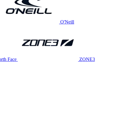
O'Neill
rth Face
ZONE3