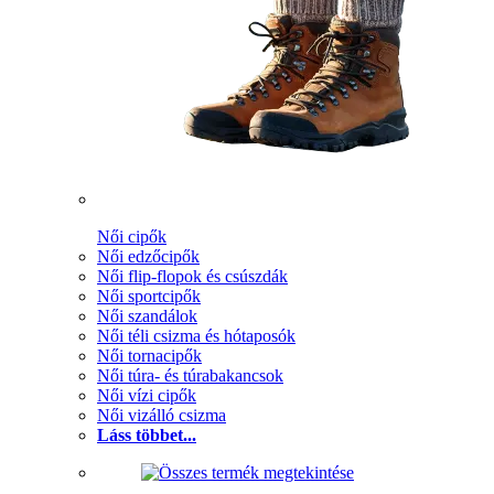
Női cipők
Női edzőcipők
Női flip-flopok és csúszdák
Női sportcipők
Női szandálok
Női téli csizma és hótaposók
Női tornacipők
Női túra- és túrabakancsok
Női vízi cipők
Női vizálló csizma
Láss többet...