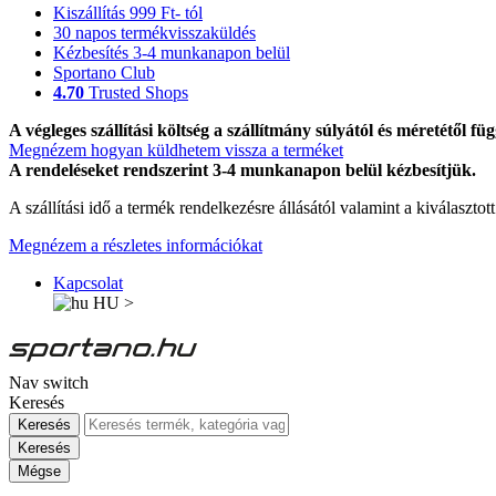
Kiszállítás 999 Ft- tól
30 napos termékvisszaküldés
Kézbesítés 3-4 munkanapon belül
Sportano Club
4.70
Trusted Shops
A végleges szállítási költség a szállítmány súlyától és méretétől füg
Megnézem hogyan küldhetem vissza a terméket
A rendeléseket rendszerint 3-4 munkanapon belül kézbesítjük.
A szállítási idő a termék rendelkezésre állásától valamint a kiválasztot
Megnézem a részletes információkat
Kapcsolat
HU
>
Nav switch
Keresés
Keresés
Keresés
Mégse