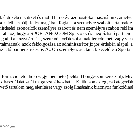
k érdekében sütiket és mobil hirdetési azonosítókat használunk, amelye
ra is felhasználjuk. Ez magában foglalja a személyre szabott tartalmak 
hirdetési azonosítók személyre szabott és nem személyre szabott rekl
l ahhoz, hogy a SPORTANO.COM Sp. z o.o. és megbízható partnerei fel
gadni a hozzájárulást, szeretné korlátozni annak terjedelmét, vagy viss
almaznak, azok feldolgozása az adminisztrátor jogos érdekén alapul, am
ízható partnerei részére. Az Ön személyes adatainak kezelője a Sporta
formáció letölthető vagy menthető (például böngészőn keresztül). Mive
 használatát saját maga szabályozhatja. Kattintson az egyes kategóriák f
vető tartalom megjelenítését vagy szolgáltatásaink bizonyos funkcióina