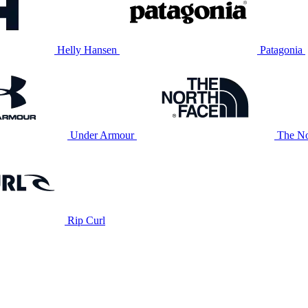
Helly Hansen
Patagonia
Under Armour
The No
Rip Curl