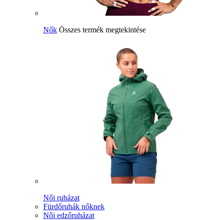
Nők
Összes termék megtekintése
Női ruházat
Fürdőruhák nőknek
Női edzőruházat