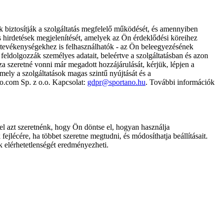
k biztosítják a szolgáltatás megfelelő működését, és amennyiben
és hirdetések megjelenítését, amelyek az Ön érdeklődési köreihez
ámtevékenységekhez is felhasználhatók - az Ön beleegyezésének
dolgozzák személyes adatait, beleértve a szolgáltatásban és azon
za szeretné vonni már megadott hozzájárulását, kérjük, lépjen a
ely a szolgáltatások magas szintű nyújtását és a
no.com Sp. z o.o. Kapcsolat:
gdpr@sportano.hu
. További információk
l azt szeretnénk, hogy Ön döntse el, hogyan használja
ejlécére, ha többet szeretne megtudni, és módosíthatja beállításait.
k elérhetetlenségét eredményezheti.