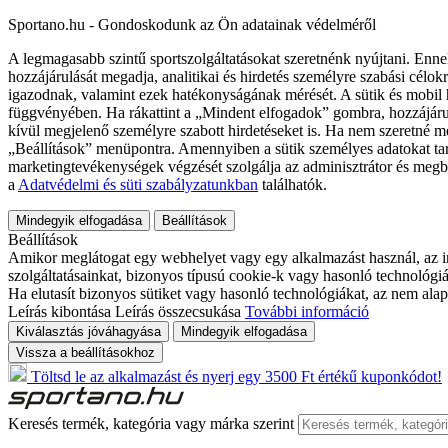
Sportano.hu - Gondoskodunk az Ön adatainak védelméről
A legmagasabb szintű sportszolgáltatásokat szeretnénk nyújtani. Enne
hozzájárulását megadja, analitikai és hirdetés személyre szabási célok
igazodnak, valamint ezek hatékonyságának mérését. A sütik és mobil 
függvényében. Ha rákattint a „Mindent elfogadok” gombra, hozzájáru
kívül megjelenő személyre szabott hirdetéseket is. Ha nem szeretné me
„Beállítások” menüpontra. Amennyiben a sütik személyes adatokat tart
marketingtevékenységek végzését szolgálja az adminisztrátor és megb
a
Adatvédelmi és süti szabályzatunkban
találhatók.
Mindegyik elfogadása
Beállítások
Beállítások
Amikor meglátogat egy webhelyet vagy egy alkalmazást használ, az in
szolgáltatásainkat, bizonyos típusú cookie-k vagy hasonló technológiák
Ha elutasít bizonyos sütiket vagy hasonló technológiákat, az nem alap
Leírás kibontása
Leírás összecsukása
További információ
Kiválasztás jóváhagyása
Mindegyik elfogadása
Vissza a beállításokhoz
Töltsd le az alkalmazást és nyerj egy 3500 Ft értékű kuponkódot!
Keresés termék, kategória vagy márka szerint