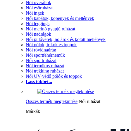
Nöi overállok
Női esőruházat
Női ingek
Női kabátok, köpenyek és mellények
Női leggings
Női merinó gyapjú ruházat
Női nadrágok
Női pulóverek, polárok és kötött mellények
Női pólók, trikók és toppok
Női rövidnadrág
Női sportfehérneműk
Női sportruházat
Női termikus ruházat
Női trekking ruházat
Női UV-védő pólók és toppok
Láss többet...
Összes termék megtekintése
Női ruházat
Márkák