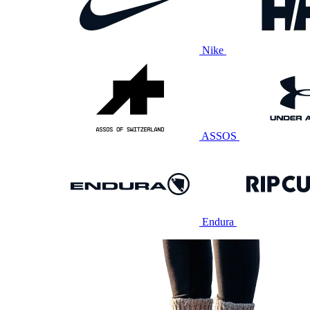
Nike
ASSOS
Endura