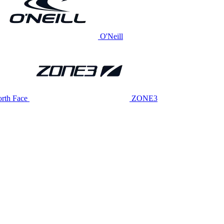
O'Neill
rth Face
ZONE3