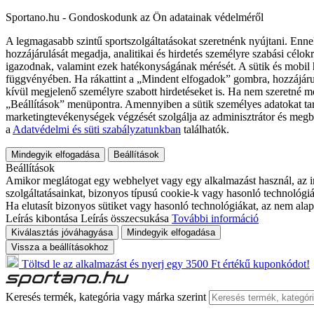
Sportano.hu - Gondoskodunk az Ön adatainak védelméről
A legmagasabb szintű sportszolgáltatásokat szeretnénk nyújtani. Enne
hozzájárulását megadja, analitikai és hirdetés személyre szabási célok
igazodnak, valamint ezek hatékonyságának mérését. A sütik és mobil 
függvényében. Ha rákattint a „Mindent elfogadok” gombra, hozzájáru
kívül megjelenő személyre szabott hirdetéseket is. Ha nem szeretné me
„Beállítások” menüpontra. Amennyiben a sütik személyes adatokat tart
marketingtevékenységek végzését szolgálja az adminisztrátor és megb
a
Adatvédelmi és süti szabályzatunkban
találhatók.
Mindegyik elfogadása
Beállítások
Beállítások
Amikor meglátogat egy webhelyet vagy egy alkalmazást használ, az in
szolgáltatásainkat, bizonyos típusú cookie-k vagy hasonló technológiák
Ha elutasít bizonyos sütiket vagy hasonló technológiákat, az nem alap
Leírás kibontása
Leírás összecsukása
További információ
Kiválasztás jóváhagyása
Mindegyik elfogadása
Vissza a beállításokhoz
Töltsd le az alkalmazást és nyerj egy 3500 Ft értékű kuponkódot!
Keresés termék, kategória vagy márka szerint