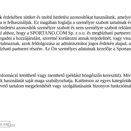
k érdekében sütiket és mobil hirdetési azonosítókat használunk, amelye
ra is felhasználjuk. Ez magában foglalja a személyre szabott tartalmak 
hirdetési azonosítók személyre szabott és nem személyre szabott rekl
l ahhoz, hogy a SPORTANO.COM Sp. z o.o. és megbízható partnerei fel
gadni a hozzájárulást, szeretné korlátozni annak terjedelmét, vagy viss
almaznak, azok feldolgozása az adminisztrátor jogos érdekén alapul, am
ízható partnerei részére. Az Ön személyes adatainak kezelője a Sporta
formáció letölthető vagy menthető (például böngészőn keresztül). Mive
 használatát saját maga szabályozhatja. Kattintson az egyes kategóriák f
vető tartalom megjelenítését vagy szolgáltatásaink bizonyos funkcióina