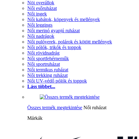
Nöi overállok
Női esőruházat
Női ingek
Női kabátok, köpenyek és mellények
Női leggings
Női merinó gyapjú ruházat
Női nadrágok
Női pulóverek, polárok és kötött mellények
Női pólók, trikók és toppok
Női rövidnadrág
Női sportfehérneműk
Női sportruházat
Női termikus ruházat
Női trekking ruházat
Női UV-védő pólók és toppok
Láss többet...
Összes termék megtekintése
Női ruházat
Márkák