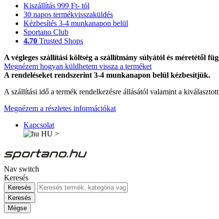
Kiszállítás 999 Ft- tól
30 napos termékvisszaküldés
Kézbesítés 3-4 munkanapon belül
Sportano Club
4.70
Trusted Shops
A végleges szállítási költség a szállítmány súlyától és méretétől füg
Megnézem hogyan küldhetem vissza a terméket
A rendeléseket rendszerint 3-4 munkanapon belül kézbesítjük.
A szállítási idő a termék rendelkezésre állásától valamint a kiválasztot
Megnézem a részletes információkat
Kapcsolat
HU
>
Nav switch
Keresés
Keresés
Keresés
Mégse