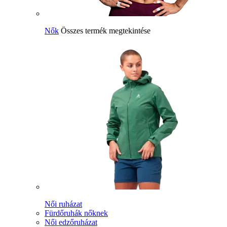
Nők
Összes termék megtekintése
Női ruházat
Fürdőruhák nőknek
Női edzőruházat