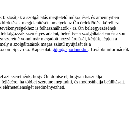
k biztosítják a szolgáltatás megfelelő működését, és amennyiben
és hirdetések megjelenítését, amelyek az Ön érdeklődési köreihez
ámtevékenységekhez is felhasználhatók - az Ön beleegyezésének
dolgozzák személyes adatait, beleértve a szolgáltatásban és azon
za szeretné vonni már megadott hozzájárulását, kérjük, lépjen a
ely a szolgáltatások magas szintű nyújtását és a
no.com Sp. z o.o. Kapcsolat:
gdpr@sportano.hu
. További információk
l azt szeretnénk, hogy Ön döntse el, hogyan használja
ejlécére, ha többet szeretne megtudni, és módosíthatja beállításait.
k elérhetetlenségét eredményezheti.