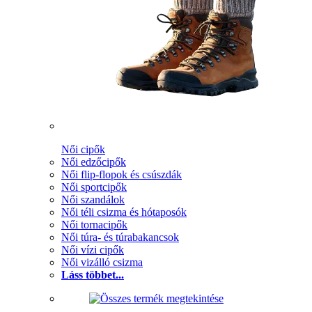
Női cipők
Női edzőcipők
Női flip-flopok és csúszdák
Női sportcipők
Női szandálok
Női téli csizma és hótaposók
Női tornacipők
Női túra- és túrabakancsok
Női vízi cipők
Női vizálló csizma
Láss többet...