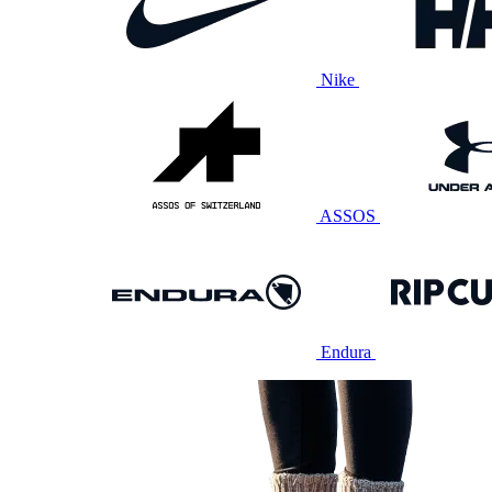
Nike
ASSOS
Endura