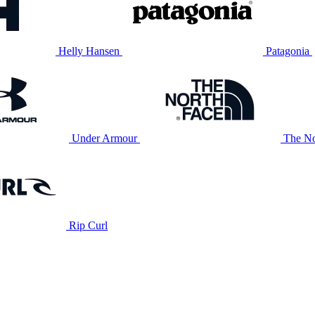
Helly Hansen
Patagonia
Under Armour
The No
Rip Curl