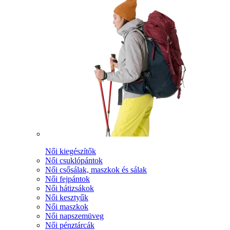
Női kiegészítők
Női csuklópántok
Női csősálak, maszkok és sálak
Női fejpántok
Női hátizsákok
Női kesztyűk
Női maszkok
Női napszemüveg
Női pénztárcák