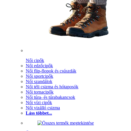
Női cipők
Női edzőcipők
Női flip-flopok és csúszdák
Női sportcipők
Női szandálok
Női téli csizma és hótaposók
Női tornacipők
Női túra- és túrabakancsok
Női vízi cipők
Női vizálló csizma
Láss többet...