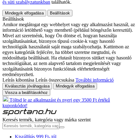
és süti szabályzatunkban
találhatók.
Mindegyik elfogadása
Beállítások
Beállítások
Amikor meglátogat egy webhelyet vagy egy alkalmazást használ, az
információ letölthető vagy menthető (például böngészőn keresztül).
Mivel azt szeretnénk, hogy Ön döntse el, hogyan használja
szolgáltatásainkat, bizonyos típusú cookie-k vagy hasonló
technológiák használatát saját maga szabályozhatja. Kattintson az
egyes kategóriák fejlécére, ha többet szeretne megtudni, és
módosíthatja beállításait. Ha elutasít bizonyos sütiket vagy hasonló
technológiákat, az nem alapvető tartalom megjelenítését vagy
szolgáltatásaink bizonyos funkcióinak elérhetetlenségét
eredményezheti.
Leírás kibontása
Leírás összecsukása
További információ
Kiválasztás jóváhagyása
Mindegyik elfogadása
Vissza a beállításokhoz
Töltsd le az alkalmazást és nyerj egy 3500 Ft értékű
kuponkódot!
Keresés termék, kategória vagy márka szerint
Kiszállítás 999 Ft- tól