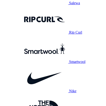
Salewa
Rip Curl
Smartwool
Nike