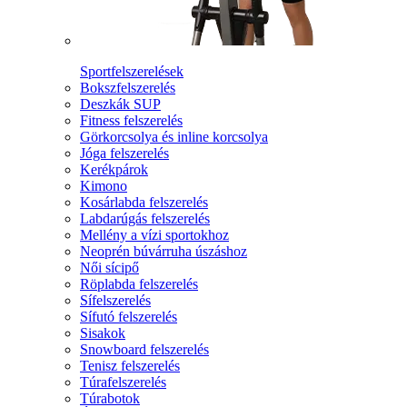
Sportfelszerelések
Bokszfelszerelés
Deszkák SUP
Fitness felszerelés
Görkorcsolya és inline korcsolya
Jóga felszerelés
Kerékpárok
Kimono
Kosárlabda felszerelés
Labdarúgás felszerelés
Mellény a vízi sportokhoz
Neoprén búvárruha úszáshoz
Női sícipő
Röplabda felszerelés
Sífelszerelés
Sífutó felszerelés
Sisakok
Snowboard felszerelés
Tenisz felszerelés
Túrafelszerelés
Túrabotok