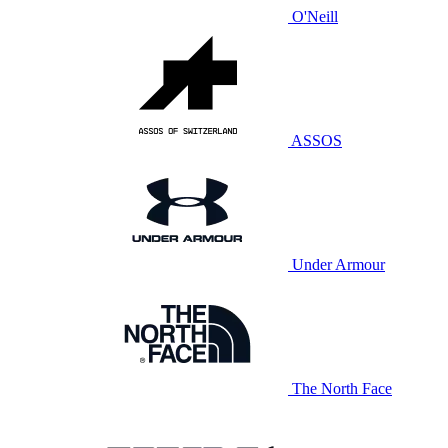
O'Neill
ASSOS
Under Armour
The North Face