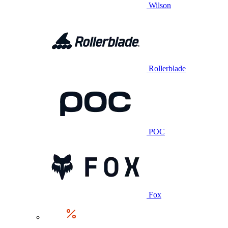
Wilson
Rollerblade
POC
Fox