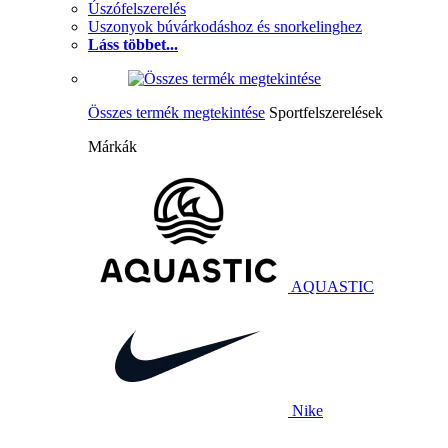
Úszófelszerelés
Uszonyok búvárkodáshoz és snorkelinghez
Láss többet...
Összes termék megtekintése
Sportfelszerelések
Márkák
AQUASTIC
Nike