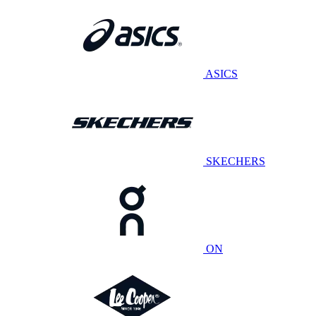
ASICS
SKECHERS
ON