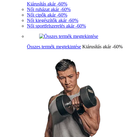
Kiárusítás akár -60%
Női ruházat akár -60%
Női cipők akár -60%
Női kiegészítők akár -60%
Női sportfelszerelés akár -60%
Összes termék megtekintése
Kiárusítás akár -60%