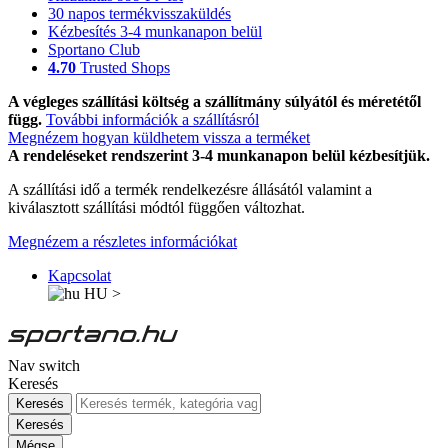
30 napos termékvisszaküldés
Kézbesítés 3-4 munkanapon belül
Sportano Club
4.70
Trusted Shops
A végleges szállítási költség a szállítmány súlyától és méretétől
függ.
További információk a szállításról
Megnézem hogyan küldhetem vissza a terméket
A rendeléseket rendszerint 3-4 munkanapon belül kézbesítjük.
A szállítási idő a termék rendelkezésre állásától valamint a
kiválasztott szállítási módtól függően változhat.
Megnézem a részletes információkat
Kapcsolat
HU
>
Nav switch
Keresés
Keresés
Keresés
Mégse