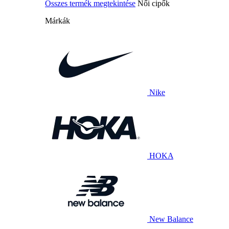
Összes termék megtekintése
Női cipők
Márkák
Nike
HOKA
New Balance