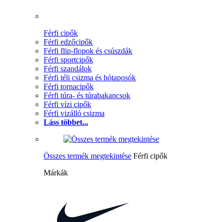
Férfi cipők
Férfi edzőcipők
Férfi flip-flopok és csúszdák
Férfi sportcipők
Férfi szandálok
Férfi téli csizma és hótaposók
Férfi tornacipők
Férfi túra- és túrabakancsok
Férfi vízi cipők
Férfi vizálló csizma
Láss többet...
Összes termék megtekintése
Férfi cipők
Márkák