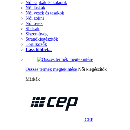
Női sapkák és kalapok
Női táskák
Női vesék és tasakok
Női zokni
Női övek
Sí sisak
Síszemüveg
Strandkiegészítők
Törülközők
Láss többet...
Összes termék megtekintése
Női kiegészítők
Márkák
CEP