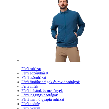
Férfi ruházat
Férfi edzőruházat
Férfi esőruházat
Férfi fürdőnadrágok és rövidnadrágok
Férfi ingek
Férfi kabátok és mellények
Férfi leggings nadrágok
Férfi merinó gyapjú ruházat
Férfi nadrág
Férfi overall