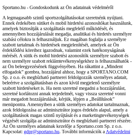
Sportano.hu - Gondoskodunk az Ön adatainak védelméről
A legmagasabb szintű sportszolgáltatásokat szeretnénk nyújtani.
Ennek érdekében sütiket és mobil hirdetési azonosítókat használunk,
amelyek biztosítják a szolgáltatás megfelelő működését, és
amennyiben hozzájárulását megadja, analitikai és hirdetés személyre
szabási célokra is felhasználjuk. Ez magában foglalja a személyre
szabott tartalmak és hirdetések megjelenítését, amelyek az Ön
érdeklődési köreihez igazodnak, valamint ezek hatékonyságának
mérését. A sütik és mobil hirdetési azonosítók személyre szabott és
nem személyre szabott reklámtevékenységekhez is felhasználhatók -
az Ön beleegyezésének függvényében. Ha rákattint a „Mindent
elfogadok” gombra, hozzájárul ahhoz, hogy a SPORTANO.COM
Sp. z o.o. és megbízható partnerei feldolgozzák személyes adatait,
beleértve a szolgáltatásban és azon kívül megjelenő személyre
szabott hirdetéseket is. Ha nem szeretné megadni a hozzájárulást,
szeretné korlátozni annak terjedelmét, vagy vissza szeretné vonni
már megadott hozzájárulását, kérjük, lépjen a „Beállítások”
menüpontra. Amennyiben a sütik személyes adatokat tartalmaznak,
azok feldolgozása az adminisztrátor jogos érdekén alapul, amely a
szolgáltatások magas szintű nyújtását és a marketingtevékenységek
végzését szolgálja az adminisztrátor és megbízható partnerei részére.
Az Ön személyes adatainak kezelője a Sportano.com Sp. z o.o.
Kapcsolat:
gdpr@sportano.hu
. További információk a
Adatvédelmi