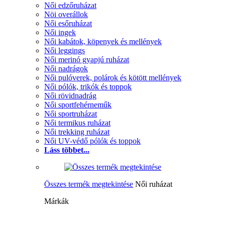
Női edzőruházat
Nöi overállok
Női esőruházat
Női ingek
Női kabátok, köpenyek és mellények
Női leggings
Női merinó gyapjú ruházat
Női nadrágok
Női pulóverek, polárok és kötött mellények
Női pólók, trikók és toppok
Női rövidnadrág
Női sportfehérneműk
Női sportruházat
Női termikus ruházat
Női trekking ruházat
Női UV-védő pólók és toppok
Láss többet...
Összes termék megtekintése
Női ruházat
Márkák