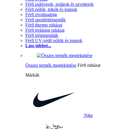
Férfi pulóverek, polárok és szvetterek
Férfi pólók, trikók és toppok
Férfi rövidnadrág
Férfi sportfehérneműk
Férfi thermo ruházat
Férfi trekking ruházat
Férfi tréningruhák
Férfi UV-védő pólók és toppok
Láss többet...
Összes termék megtekintése
Férfi ruházat
Márkák
Nike