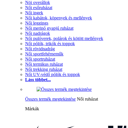
Nöi overállok
Női esőruházat
Női ingek
Női kabátok, köpenyek és mellények
Női leggings
Női merinó gyapjú ruházat
Női nadrágok
Női pulóverek, polárok és kötött mellények
Női pólók, trikók és toppok
Női rövidnadrág
Női sportfehérneműk
Női sportruházat
Női termikus ruházat
Női trekking ruházat
Női UV-védő pólók és toppok
Láss többet...
Összes termék megtekintése
Női ruházat
Márkák