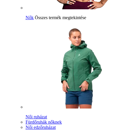
Nők
Összes termék megtekintése
Női ruházat
Fürdőruhák nőknek
Női edzőruházat