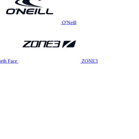
O'Neill
rth Face
ZONE3