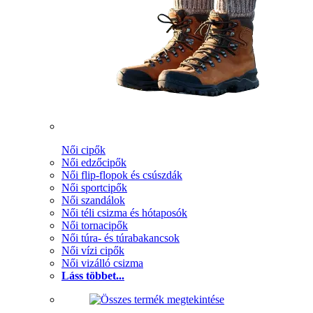
Női cipők
Női edzőcipők
Női flip-flopok és csúszdák
Női sportcipők
Női szandálok
Női téli csizma és hótaposók
Női tornacipők
Női túra- és túrabakancsok
Női vízi cipők
Női vizálló csizma
Láss többet...