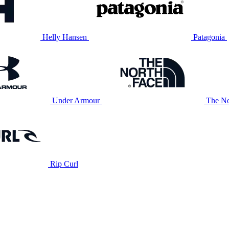
Helly Hansen
Patagonia
Under Armour
The No
Rip Curl