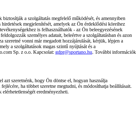
k biztosítják a szolgáltatás megfelelő működését, és amennyiben
és hirdetések megjelenítését, amelyek az Ön érdeklődési köreihez
ámtevékenységekhez is felhasználhatók - az Ön beleegyezésének
dolgozzák személyes adatait, beleértve a szolgáltatásban és azon
za szeretné vonni már megadott hozzájárulását, kérjük, lépjen a
ely a szolgáltatások magas szintű nyújtását és a
no.com Sp. z o.o. Kapcsolat:
gdpr@sportano.hu
. További információk
l azt szeretnénk, hogy Ön döntse el, hogyan használja
ejlécére, ha többet szeretne megtudni, és módosíthatja beállításait.
k elérhetetlenségét eredményezheti.