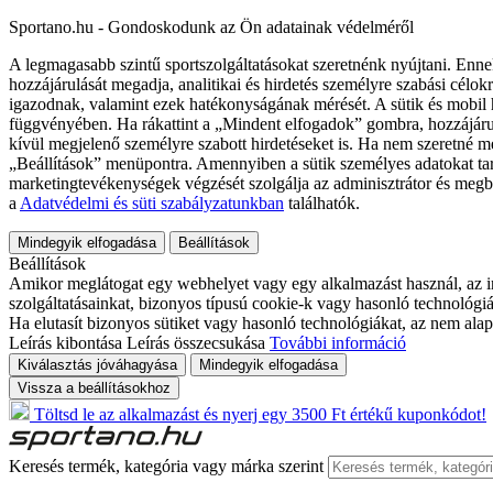
Sportano.hu - Gondoskodunk az Ön adatainak védelméről
A legmagasabb szintű sportszolgáltatásokat szeretnénk nyújtani. Enne
hozzájárulását megadja, analitikai és hirdetés személyre szabási célok
igazodnak, valamint ezek hatékonyságának mérését. A sütik és mobil 
függvényében. Ha rákattint a „Mindent elfogadok” gombra, hozzájáru
kívül megjelenő személyre szabott hirdetéseket is. Ha nem szeretné me
„Beállítások” menüpontra. Amennyiben a sütik személyes adatokat tart
marketingtevékenységek végzését szolgálja az adminisztrátor és megb
a
Adatvédelmi és süti szabályzatunkban
találhatók.
Mindegyik elfogadása
Beállítások
Beállítások
Amikor meglátogat egy webhelyet vagy egy alkalmazást használ, az in
szolgáltatásainkat, bizonyos típusú cookie-k vagy hasonló technológiák
Ha elutasít bizonyos sütiket vagy hasonló technológiákat, az nem alap
Leírás kibontása
Leírás összecsukása
További információ
Kiválasztás jóváhagyása
Mindegyik elfogadása
Vissza a beállításokhoz
Töltsd le az alkalmazást és nyerj egy 3500 Ft értékű kuponkódot!
Keresés termék, kategória vagy márka szerint