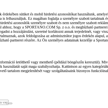
k érdekében sütiket és mobil hirdetési azonosítókat használunk, amelye
ra is felhasználjuk. Ez magában foglalja a személyre szabott tartalmak 
hirdetési azonosítók személyre szabott és nem személyre szabott rekl
l ahhoz, hogy a SPORTANO.COM Sp. z o.o. és megbízható partnerei fel
gadni a hozzájárulást, szeretné korlátozni annak terjedelmét, vagy viss
almaznak, azok feldolgozása az adminisztrátor jogos érdekén alapul, am
ízható partnerei részére. Az Ön személyes adatainak kezelője a Sporta
formáció letölthető vagy menthető (például böngészőn keresztül). Mive
 használatát saját maga szabályozhatja. Kattintson az egyes kategóriák f
vető tartalom megjelenítését vagy szolgáltatásaink bizonyos funkcióina