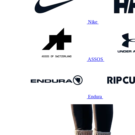
Nike
ASSOS
Endura