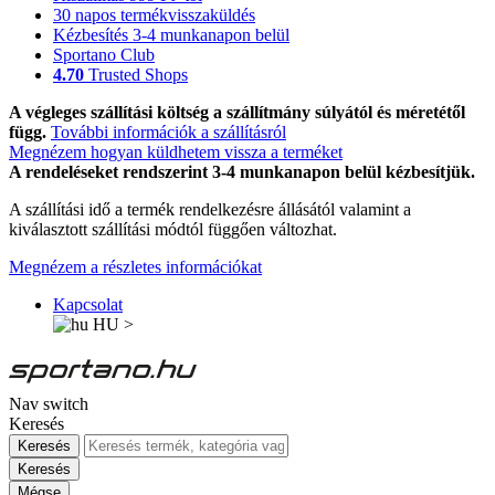
30 napos termékvisszaküldés
Kézbesítés 3-4 munkanapon belül
Sportano Club
4.70
Trusted Shops
A végleges szállítási költség a szállítmány súlyától és méretétől
függ.
További információk a szállításról
Megnézem hogyan küldhetem vissza a terméket
A rendeléseket rendszerint 3-4 munkanapon belül kézbesítjük.
A szállítási idő a termék rendelkezésre állásától valamint a
kiválasztott szállítási módtól függően változhat.
Megnézem a részletes információkat
Kapcsolat
HU
>
Nav switch
Keresés
Keresés
Keresés
Mégse