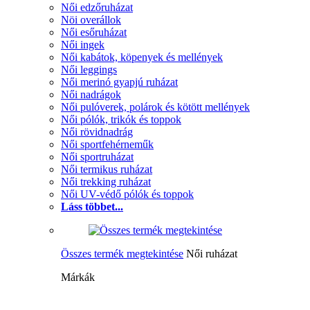
Női edzőruházat
Nöi overállok
Női esőruházat
Női ingek
Női kabátok, köpenyek és mellények
Női leggings
Női merinó gyapjú ruházat
Női nadrágok
Női pulóverek, polárok és kötött mellények
Női pólók, trikók és toppok
Női rövidnadrág
Női sportfehérneműk
Női sportruházat
Női termikus ruházat
Női trekking ruházat
Női UV-védő pólók és toppok
Láss többet...
Összes termék megtekintése
Női ruházat
Márkák