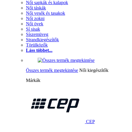
Női sapkák és kalapok
Női táskák
Női vesék és tasakok
Női zokni
Női övek
Sí sisak
Síszemüveg
Strandkiegészítők
Törülközők
Láss többet...
Összes termék megtekintése
Női kiegészítők
Márkák
CEP