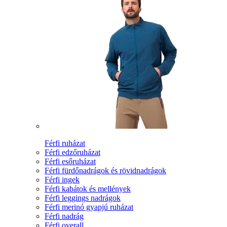
Férfi ruházat
Férfi edzőruházat
Férfi esőruházat
Férfi fürdőnadrágok és rövidnadrágok
Férfi ingek
Férfi kabátok és mellények
Férfi leggings nadrágok
Férfi merinó gyapjú ruházat
Férfi nadrág
Férfi overall