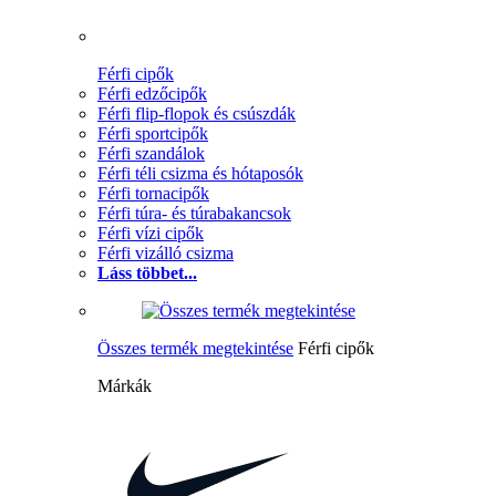
Férfi cipők
Férfi edzőcipők
Férfi flip-flopok és csúszdák
Férfi sportcipők
Férfi szandálok
Férfi téli csizma és hótaposók
Férfi tornacipők
Férfi túra- és túrabakancsok
Férfi vízi cipők
Férfi vizálló csizma
Láss többet...
Összes termék megtekintése
Férfi cipők
Márkák