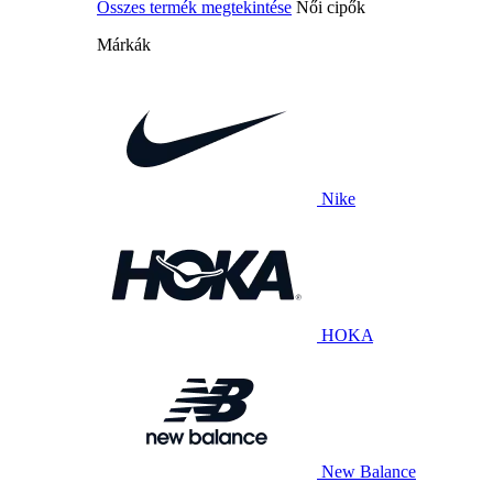
Összes termék megtekintése
Női cipők
Márkák
Nike
HOKA
New Balance