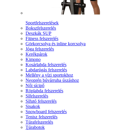
Sportfelszerelések
Bokszfelszerelés
Deszkák SUP
Fitness felszerelés
Görkorcsolya és inline korcsolya
Jóga felszerelés
Kerékpárok
Kimono
Kosárlabda felszerelés
Labdarúgás felszerelés
Mellény a vízi sportokhoz
Neoprén búvárruha úszáshoz
Női sícipő
Röplabda felszerelés
Sífelszerelés
Sífutó felszerelés
Sisakok
Snowboard felszerelés
Tenisz felszerelés
Túrafelszerelés
Túrabotok