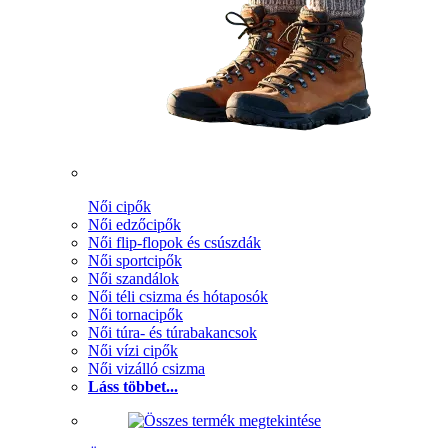
Női cipők
Női edzőcipők
Női flip-flopok és csúszdák
Női sportcipők
Női szandálok
Női téli csizma és hótaposók
Női tornacipők
Női túra- és túrabakancsok
Női vízi cipők
Női vizálló csizma
Láss többet...