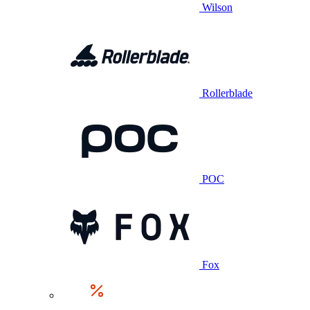
Wilson
Rollerblade
POC
Fox