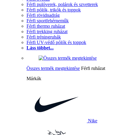
Férfi pulóverek, polárok és szvetterek
Férfi pólók, trikók és toppok
Férfi rövidnadrág
Férfi sportfehérneműk
Férfi thermo ruházat
Férfi trekking ruházat
Férfi tréningruhák
Férfi UV-védő pólók és toppok
Láss többet...
Összes termék megtekintése
Férfi ruházat
Márkák
Nike