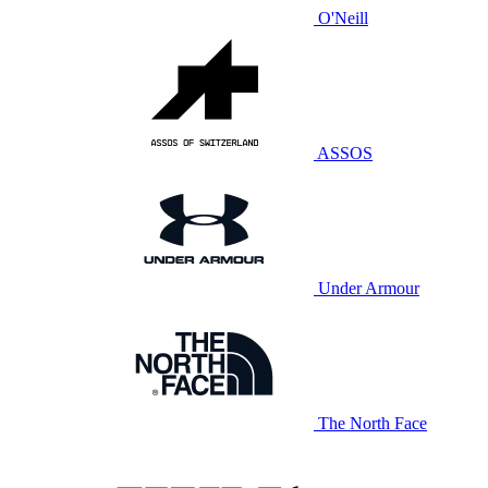
O'Neill
ASSOS
Under Armour
The North Face