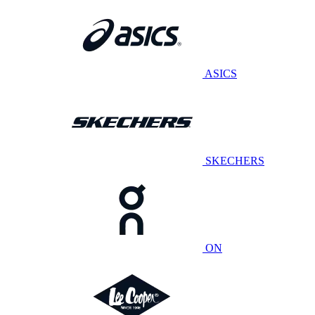
ASICS
SKECHERS
ON