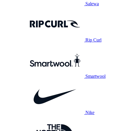
Salewa
Rip Curl
Smartwool
Nike