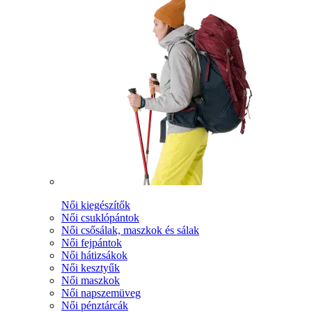
Női kiegészítők
Női csuklópántok
Női csősálak, maszkok és sálak
Női fejpántok
Női hátizsákok
Női kesztyűk
Női maszkok
Női napszemüveg
Női pénztárcák