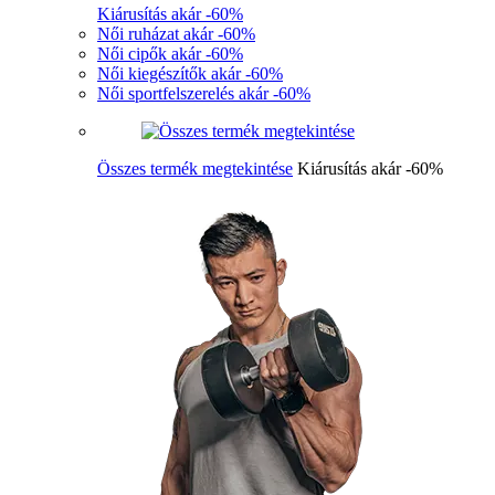
Kiárusítás akár -60%
Női ruházat akár -60%
Női cipők akár -60%
Női kiegészítők akár -60%
Női sportfelszerelés akár -60%
Összes termék megtekintése
Kiárusítás akár -60%