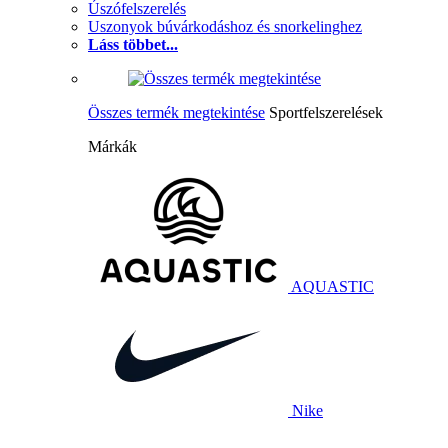
Úszófelszerelés
Uszonyok búvárkodáshoz és snorkelinghez
Láss többet...
Összes termék megtekintése
Sportfelszerelések
Márkák
AQUASTIC
Nike