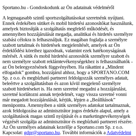
Sportano.hu - Gondoskodunk az Ön adatainak védelméről
A legmagasabb szintű sportszolgáltatásokat szeretnénk nyújtani.
Ennek érdekében sütiket és mobil hirdetési azonosítókat használunk,
amelyek biztosítják a szolgáltatás megfelelő működését, és
amennyiben hozzájárulását megadja, analitikai és hirdetés személyre
szabási célokra is felhasználjuk. Ez magában foglalja a személyre
szabott tartalmak és hirdetések megjelenítését, amelyek az Ön
érdeklődési köreihez igazodnak, valamint ezek hatékonyságának
mérését. A sütik és mobil hirdetési azonosítók személyre szabott és
nem személyre szabott reklámtevékenységekhez is felhasználhatók -
az Ön beleegyezésének függvényében. Ha rákattint a „Mindent
elfogadok” gombra, hozzájárul ahhoz, hogy a SPORTANO.COM
Sp. z o.o. és megbízható partnerei feldolgozzák személyes adatait,
beleértve a szolgáltatásban és azon kívül megjelenő személyre
szabott hirdetéseket is. Ha nem szeretné megadni a hozzájárulást,
szeretné korlátozni annak terjedelmét, vagy vissza szeretné vonni
már megadott hozzájárulását, kérjük, lépjen a „Beállítások”
menüpontra. Amennyiben a sütik személyes adatokat tartalmaznak,
azok feldolgozása az adminisztrátor jogos érdekén alapul, amely a
szolgáltatások magas szintű nyújtását és a marketingtevékenységek
végzését szolgálja az adminisztrátor és megbízható partnerei részére.
Az Ön személyes adatainak kezelője a Sportano.com Sp. z o.o.
Kapcsolat:
gdpr@sportano.hu
. További információk a
Adatvédelmi