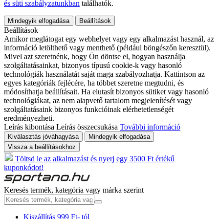
és süti szabályzatunkban
találhatók.
Mindegyik elfogadása
Beállítások
Beállítások
Amikor meglátogat egy webhelyet vagy egy alkalmazást használ, az
információ letölthető vagy menthető (például böngészőn keresztül).
Mivel azt szeretnénk, hogy Ön döntse el, hogyan használja
szolgáltatásainkat, bizonyos típusú cookie-k vagy hasonló
technológiák használatát saját maga szabályozhatja. Kattintson az
egyes kategóriák fejlécére, ha többet szeretne megtudni, és
módosíthatja beállításait. Ha elutasít bizonyos sütiket vagy hasonló
technológiákat, az nem alapvető tartalom megjelenítését vagy
szolgáltatásaink bizonyos funkcióinak elérhetetlenségét
eredményezheti.
Leírás kibontása
Leírás összecsukása
További információ
Kiválasztás jóváhagyása
Mindegyik elfogadása
Vissza a beállításokhoz
Töltsd le az alkalmazást és nyerj egy 3500 Ft értékű
kuponkódot!
Keresés termék, kategória vagy márka szerint
Kiszállítás 999 Ft- tól