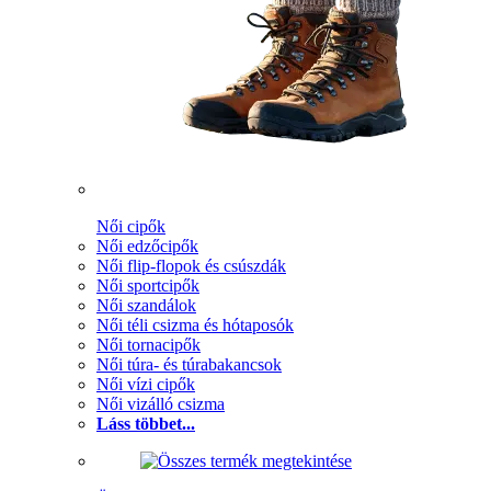
Női cipők
Női edzőcipők
Női flip-flopok és csúszdák
Női sportcipők
Női szandálok
Női téli csizma és hótaposók
Női tornacipők
Női túra- és túrabakancsok
Női vízi cipők
Női vizálló csizma
Láss többet...