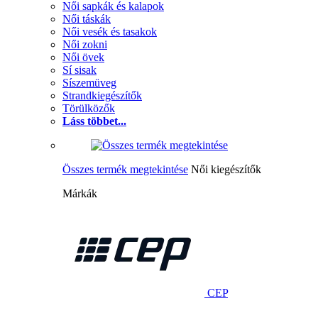
Női sapkák és kalapok
Női táskák
Női vesék és tasakok
Női zokni
Női övek
Sí sisak
Síszemüveg
Strandkiegészítők
Törülközők
Láss többet...
Összes termék megtekintése
Női kiegészítők
Márkák
CEP