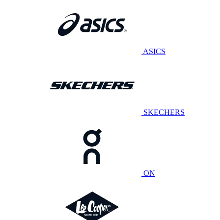
ASICS
SKECHERS
ON