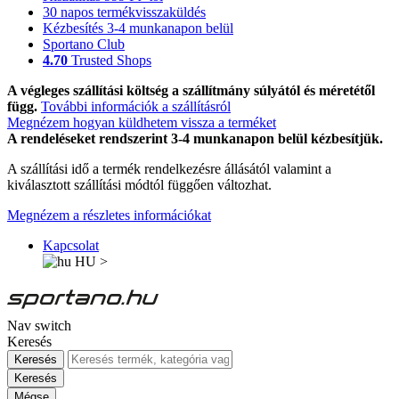
30 napos termékvisszaküldés
Kézbesítés 3-4 munkanapon belül
Sportano Club
4.70
Trusted Shops
A végleges szállítási költség a szállítmány súlyától és méretétől
függ.
További információk a szállításról
Megnézem hogyan küldhetem vissza a terméket
A rendeléseket rendszerint 3-4 munkanapon belül kézbesítjük.
A szállítási idő a termék rendelkezésre állásától valamint a
kiválasztott szállítási módtól függően változhat.
Megnézem a részletes információkat
Kapcsolat
HU
>
Nav switch
Keresés
Keresés
Keresés
Mégse