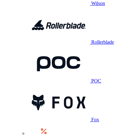
Wilson
Rollerblade
POC
Fox