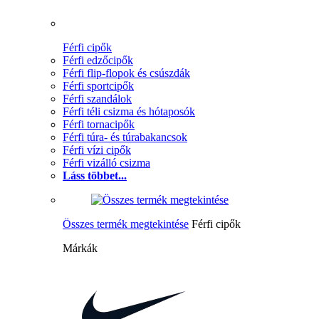
Férfi cipők
Férfi edzőcipők
Férfi flip-flopok és csúszdák
Férfi sportcipők
Férfi szandálok
Férfi téli csizma és hótaposók
Férfi tornacipők
Férfi túra- és túrabakancsok
Férfi vízi cipők
Férfi vizálló csizma
Láss többet...
Összes termék megtekintése
Férfi cipők
Márkák