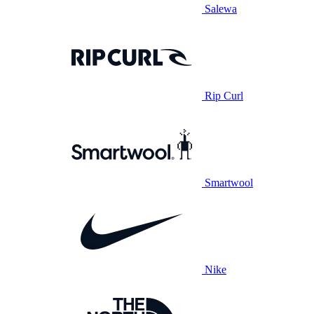
Salewa
Rip Curl
Smartwool
Nike