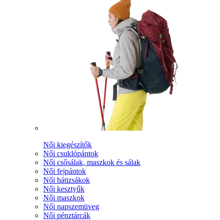
Női kiegészítők
Női csuklópántok
Női csősálak, maszkok és sálak
Női fejpántok
Női hátizsákok
Női kesztyűk
Női maszkok
Női napszemüveg
Női pénztárcák