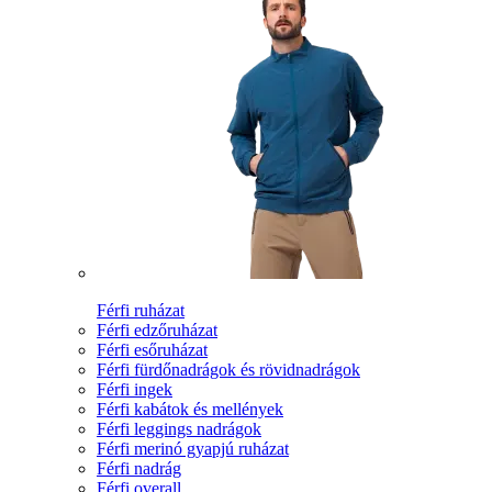
Férfi ruházat
Férfi edzőruházat
Férfi esőruházat
Férfi fürdőnadrágok és rövidnadrágok
Férfi ingek
Férfi kabátok és mellények
Férfi leggings nadrágok
Férfi merinó gyapjú ruházat
Férfi nadrág
Férfi overall