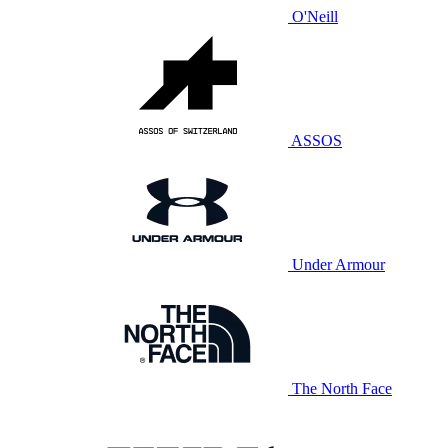
O'Neill
ASSOS
Under Armour
The North Face