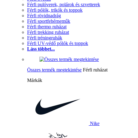
Férfi pulóverek, polárok és szvetterek
Férfi pólók, trikók és toppok
Férfi rövidnadrág
Férfi sportfehérneműk
Férfi thermo ruházat
Férfi trekking ruházat
Férfi tréningruhák
Férfi UV-védő pólók és toppok
Láss többet...
Összes termék megtekintése
Férfi ruházat
Márkák
Nike