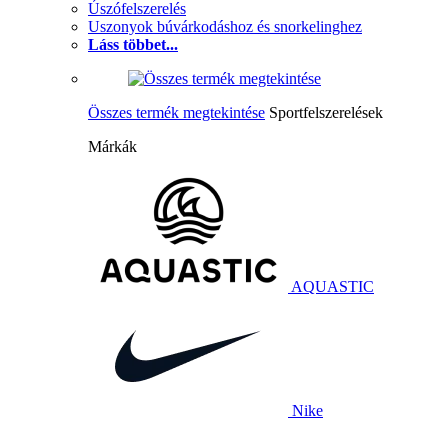
Úszófelszerelés
Uszonyok búvárkodáshoz és snorkelinghez
Láss többet...
Összes termék megtekintése
Sportfelszerelések
Márkák
AQUASTIC
Nike