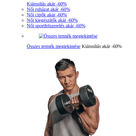
Kiárusítás akár -60%
Női ruházat akár -60%
Női cipők akár -60%
Női kiegészítők akár -60%
Női sportfelszerelés akár -60%
Összes termék megtekintése
Kiárusítás akár -60%