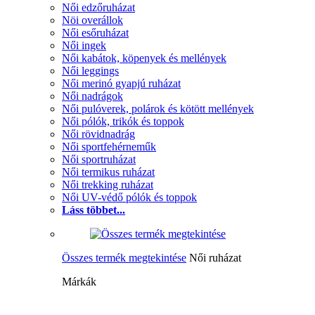
Női edzőruházat
Nöi overállok
Női esőruházat
Női ingek
Női kabátok, köpenyek és mellények
Női leggings
Női merinó gyapjú ruházat
Női nadrágok
Női pulóverek, polárok és kötött mellények
Női pólók, trikók és toppok
Női rövidnadrág
Női sportfehérneműk
Női sportruházat
Női termikus ruházat
Női trekking ruházat
Női UV-védő pólók és toppok
Láss többet...
Összes termék megtekintése
Női ruházat
Márkák