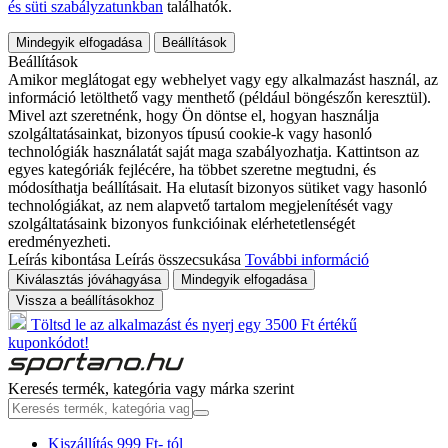
és süti szabályzatunkban
találhatók.
Mindegyik elfogadása
Beállítások
Beállítások
Amikor meglátogat egy webhelyet vagy egy alkalmazást használ, az
információ letölthető vagy menthető (például böngészőn keresztül).
Mivel azt szeretnénk, hogy Ön döntse el, hogyan használja
szolgáltatásainkat, bizonyos típusú cookie-k vagy hasonló
technológiák használatát saját maga szabályozhatja. Kattintson az
egyes kategóriák fejlécére, ha többet szeretne megtudni, és
módosíthatja beállításait. Ha elutasít bizonyos sütiket vagy hasonló
technológiákat, az nem alapvető tartalom megjelenítését vagy
szolgáltatásaink bizonyos funkcióinak elérhetetlenségét
eredményezheti.
Leírás kibontása
Leírás összecsukása
További információ
Kiválasztás jóváhagyása
Mindegyik elfogadása
Vissza a beállításokhoz
Töltsd le az alkalmazást és nyerj egy 3500 Ft értékű
kuponkódot!
Keresés termék, kategória vagy márka szerint
Kiszállítás 999 Ft- tól