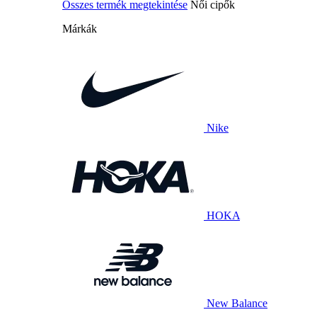
Összes termék megtekintése
Női cipők
Márkák
Nike
HOKA
New Balance