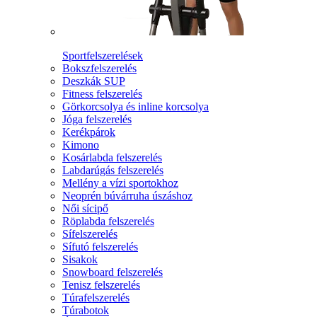
Sportfelszerelések
Bokszfelszerelés
Deszkák SUP
Fitness felszerelés
Görkorcsolya és inline korcsolya
Jóga felszerelés
Kerékpárok
Kimono
Kosárlabda felszerelés
Labdarúgás felszerelés
Mellény a vízi sportokhoz
Neoprén búvárruha úszáshoz
Női sícipő
Röplabda felszerelés
Sífelszerelés
Sífutó felszerelés
Sisakok
Snowboard felszerelés
Tenisz felszerelés
Túrafelszerelés
Túrabotok