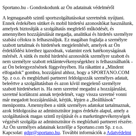
Sportano.hu - Gondoskodunk az Ön adatainak védelméről
A legmagasabb szintű sportszolgáltatásokat szeretnénk nyújtani.
Ennek érdekében sütiket és mobil hirdetési azonosítókat használunk,
amelyek biztosítják a szolgáltatás megfelelő működését, és
amennyiben hozzájárulását megadja, analitikai és hirdetés személyre
szabási célokra is felhasználjuk. Ez magában foglalja a személyre
szabott tartalmak és hirdetések megjelenítését, amelyek az Ön
érdeklődési köreihez igazodnak, valamint ezek hatékonyságának
mérését. A sütik és mobil hirdetési azonosítók személyre szabott és
nem személyre szabott reklámtevékenységekhez is felhasználhatók -
az Ön beleegyezésének függvényében. Ha rákattint a „Mindent
elfogadok” gombra, hozzájárul ahhoz, hogy a SPORTANO.COM
Sp. z o.o. és megbízható partnerei feldolgozzák személyes adatait,
beleértve a szolgáltatásban és azon kívül megjelenő személyre
szabott hirdetéseket is. Ha nem szeretné megadni a hozzájárulást,
szeretné korlátozni annak terjedelmét, vagy vissza szeretné vonni
már megadott hozzájárulását, kérjük, lépjen a „Beállítások”
menüpontra. Amennyiben a sütik személyes adatokat tartalmaznak,
azok feldolgozása az adminisztrátor jogos érdekén alapul, amely a
szolgáltatások magas szintű nyújtását és a marketingtevékenységek
végzését szolgálja az adminisztrátor és megbízható partnerei részére.
Az Ön személyes adatainak kezelője a Sportano.com Sp. z o.o.
Kapcsolat:
gdpr@sportano.hu
. További információk a
Adatvédelmi