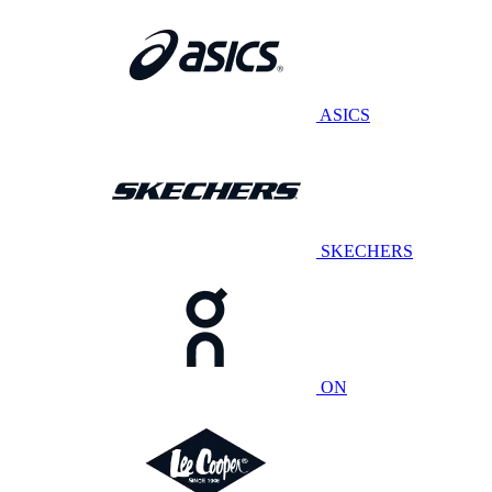
ASICS
SKECHERS
ON