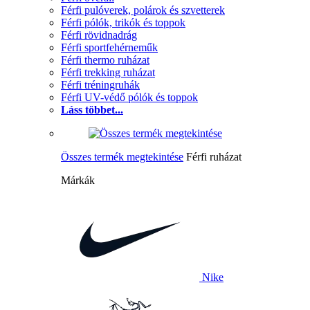
Férfi pulóverek, polárok és szvetterek
Férfi pólók, trikók és toppok
Férfi rövidnadrág
Férfi sportfehérneműk
Férfi thermo ruházat
Férfi trekking ruházat
Férfi tréningruhák
Férfi UV-védő pólók és toppok
Láss többet...
Összes termék megtekintése
Férfi ruházat
Márkák
Nike