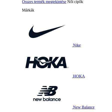
Összes termék megtekintése
Női cipők
Márkák
Nike
HOKA
New Balance