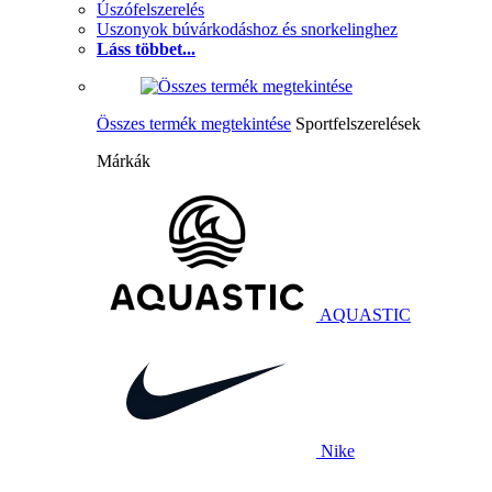
Úszófelszerelés
Uszonyok búvárkodáshoz és snorkelinghez
Láss többet...
Összes termék megtekintése
Sportfelszerelések
Márkák
AQUASTIC
Nike