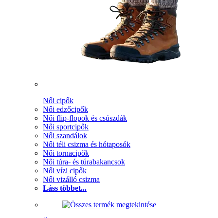
Női cipők
Női edzőcipők
Női flip-flopok és csúszdák
Női sportcipők
Női szandálok
Női téli csizma és hótaposók
Női tornacipők
Női túra- és túrabakancsok
Női vízi cipők
Női vizálló csizma
Láss többet...