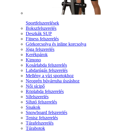
Sportfelszerelések
Bokszfelszerelés
Deszkák SUP
Fitness felszerelés
Görkorcsolya és inline korcsolya
Jóga felszerelés
Kerékpárok
Kimono
Kosárlabda felszerelés
Labdarúgás felszerelés
Mellény a vízi sportokhoz
Neoprén búvárruha úszáshoz
Női sícipő
Röplabda felszerelés
Sífelszerelés
Sífutó felszerelés
Sisakok
Snowboard felszerelés
Tenisz felszerelés
Túrafelszerelés
Túrabotok