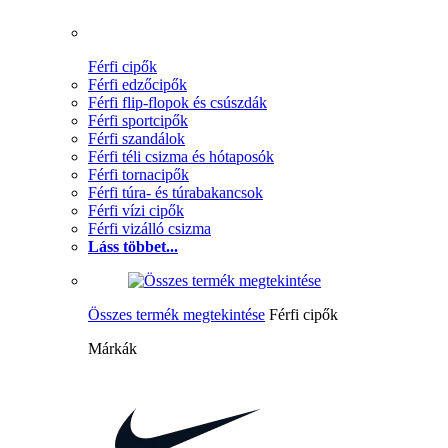
Férfi cipők
Férfi edzőcipők
Férfi flip-flopok és csúszdák
Férfi sportcipők
Férfi szandálok
Férfi téli csizma és hótaposók
Férfi tornacipők
Férfi túra- és túrabakancsok
Férfi vízi cipők
Férfi vizálló csizma
Láss többet...
Összes termék megtekintése
Férfi cipők
Márkák