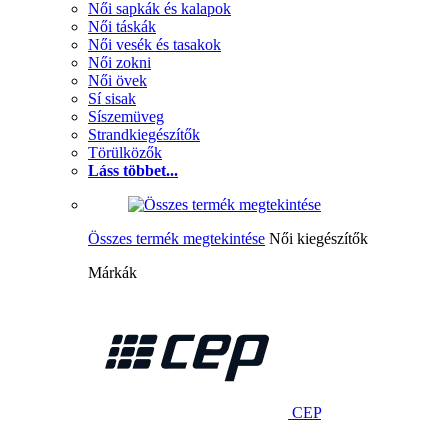
Női sapkák és kalapok
Női táskák
Női vesék és tasakok
Női zokni
Női övek
Sí sisak
Síszemüveg
Strandkiegészítők
Törülközők
Láss többet...
Összes termék megtekintése
Női kiegészítők
Márkák
CEP