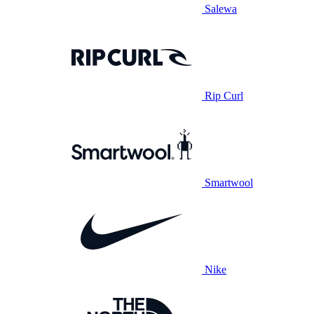
Salewa
Rip Curl
Smartwool
Nike