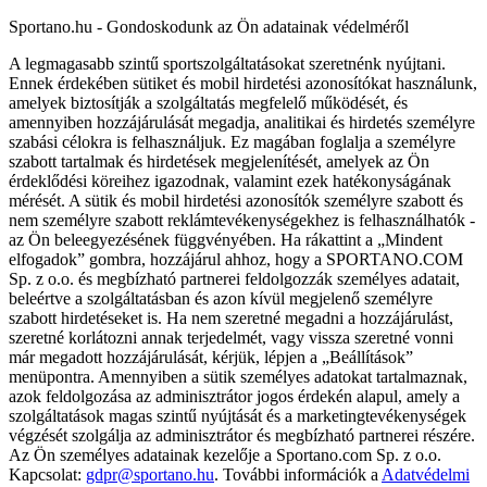
Sportano.hu - Gondoskodunk az Ön adatainak védelméről
A legmagasabb szintű sportszolgáltatásokat szeretnénk nyújtani.
Ennek érdekében sütiket és mobil hirdetési azonosítókat használunk,
amelyek biztosítják a szolgáltatás megfelelő működését, és
amennyiben hozzájárulását megadja, analitikai és hirdetés személyre
szabási célokra is felhasználjuk. Ez magában foglalja a személyre
szabott tartalmak és hirdetések megjelenítését, amelyek az Ön
érdeklődési köreihez igazodnak, valamint ezek hatékonyságának
mérését. A sütik és mobil hirdetési azonosítók személyre szabott és
nem személyre szabott reklámtevékenységekhez is felhasználhatók -
az Ön beleegyezésének függvényében. Ha rákattint a „Mindent
elfogadok” gombra, hozzájárul ahhoz, hogy a SPORTANO.COM
Sp. z o.o. és megbízható partnerei feldolgozzák személyes adatait,
beleértve a szolgáltatásban és azon kívül megjelenő személyre
szabott hirdetéseket is. Ha nem szeretné megadni a hozzájárulást,
szeretné korlátozni annak terjedelmét, vagy vissza szeretné vonni
már megadott hozzájárulását, kérjük, lépjen a „Beállítások”
menüpontra. Amennyiben a sütik személyes adatokat tartalmaznak,
azok feldolgozása az adminisztrátor jogos érdekén alapul, amely a
szolgáltatások magas szintű nyújtását és a marketingtevékenységek
végzését szolgálja az adminisztrátor és megbízható partnerei részére.
Az Ön személyes adatainak kezelője a Sportano.com Sp. z o.o.
Kapcsolat:
gdpr@sportano.hu
. További információk a
Adatvédelmi