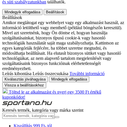
és süti szabályzatunkban
találhatók.
Mindegyik elfogadása
Beállítások
Beállítások
Amikor meglátogat egy webhelyet vagy egy alkalmazást használ, az
információ letölthető vagy menthető (például böngészőn keresztül).
Mivel azt szeretnénk, hogy Ön döntse el, hogyan használja
szolgáltatásainkat, bizonyos típusú cookie-k vagy hasonló
technológiák használatát saját maga szabályozhatja. Kattintson az
egyes kategóriák fejlécére, ha többet szeretne megtudni, és
módosíthatja beállításait. Ha elutasít bizonyos sütiket vagy hasonló
technológiákat, az nem alapvető tartalom megjelenítését vagy
szolgáltatásaink bizonyos funkcióinak elérhetetlenségét
eredményezheti.
Leírás kibontása
Leírás összecsukása
További információ
Kiválasztás jóváhagyása
Mindegyik elfogadása
Vissza a beállításokhoz
Töltsd le az alkalmazást és nyerj egy 3500 Ft értékű
kuponkódot!
Keresés termék, kategória vagy márka szerint
Kiszállítás 999 Ft- tól