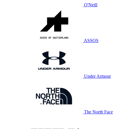
O'Neill
ASSOS
Under Armour
The North Face