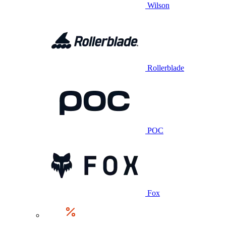
Wilson
Rollerblade
POC
Fox