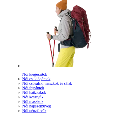
Női kiegészítők
Női csuklópántok
Női csősálak, maszkok és sálak
Női fejpántok
Női hátizsákok
Női kesztyűk
Női maszkok
Női napszemüveg
Női pénztárcák