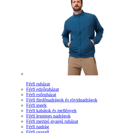
Férfi ruházat
Férfi edzőruházat
Férfi esőruházat
Férfi fürdőnadrágok és rövidnadrágok
Férfi ingek
Férfi kabátok és mellények
Férfi leggings nadrágok
Férfi merinó gyapjú ruházat
Férfi nadrág
Férfi overall