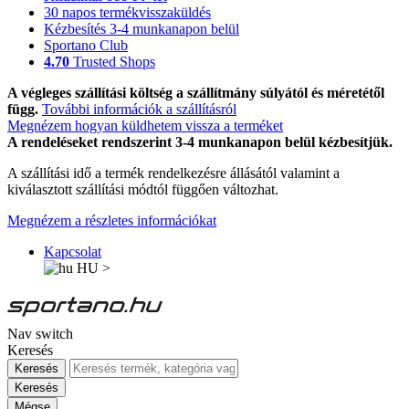
30 napos termékvisszaküldés
Kézbesítés 3-4 munkanapon belül
Sportano Club
4.70
Trusted Shops
A végleges szállítási költség a szállítmány súlyától és méretétől
függ.
További információk a szállításról
Megnézem hogyan küldhetem vissza a terméket
A rendeléseket rendszerint 3-4 munkanapon belül kézbesítjük.
A szállítási idő a termék rendelkezésre állásától valamint a
kiválasztott szállítási módtól függően változhat.
Megnézem a részletes információkat
Kapcsolat
HU
>
Nav switch
Keresés
Keresés
Keresés
Mégse