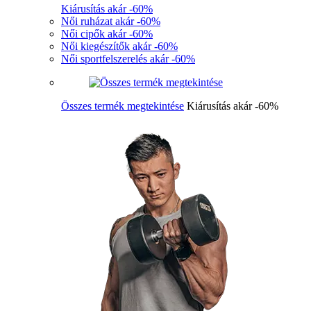
Kiárusítás akár -60%
Női ruházat akár -60%
Női cipők akár -60%
Női kiegészítők akár -60%
Női sportfelszerelés akár -60%
Összes termék megtekintése
Kiárusítás akár -60%