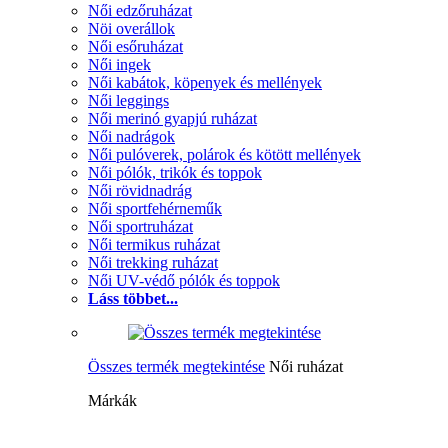
Női edzőruházat
Nöi overállok
Női esőruházat
Női ingek
Női kabátok, köpenyek és mellények
Női leggings
Női merinó gyapjú ruházat
Női nadrágok
Női pulóverek, polárok és kötött mellények
Női pólók, trikók és toppok
Női rövidnadrág
Női sportfehérneműk
Női sportruházat
Női termikus ruházat
Női trekking ruházat
Női UV-védő pólók és toppok
Láss többet...
Összes termék megtekintése
Női ruházat
Márkák