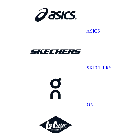
ASICS
SKECHERS
ON