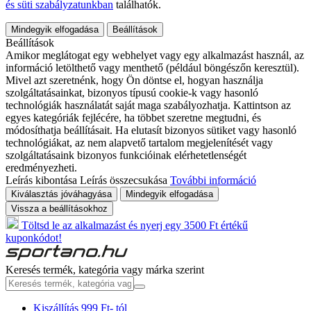
és süti szabályzatunkban
találhatók.
Mindegyik elfogadása
Beállítások
Beállítások
Amikor meglátogat egy webhelyet vagy egy alkalmazást használ, az
információ letölthető vagy menthető (például böngészőn keresztül).
Mivel azt szeretnénk, hogy Ön döntse el, hogyan használja
szolgáltatásainkat, bizonyos típusú cookie-k vagy hasonló
technológiák használatát saját maga szabályozhatja. Kattintson az
egyes kategóriák fejlécére, ha többet szeretne megtudni, és
módosíthatja beállításait. Ha elutasít bizonyos sütiket vagy hasonló
technológiákat, az nem alapvető tartalom megjelenítését vagy
szolgáltatásaink bizonyos funkcióinak elérhetetlenségét
eredményezheti.
Leírás kibontása
Leírás összecsukása
További információ
Kiválasztás jóváhagyása
Mindegyik elfogadása
Vissza a beállításokhoz
Töltsd le az alkalmazást és nyerj egy 3500 Ft értékű
kuponkódot!
Keresés termék, kategória vagy márka szerint
Kiszállítás 999 Ft- tól