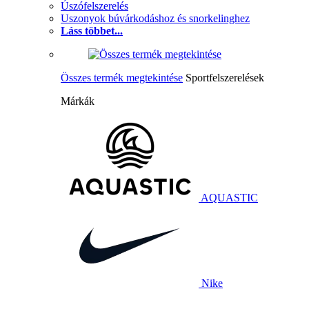
Úszófelszerelés
Uszonyok búvárkodáshoz és snorkelinghez
Láss többet...
Összes termék megtekintése
Sportfelszerelések
Márkák
AQUASTIC
Nike