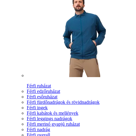
Férfi ruházat
Férfi edzőruházat
Férfi esőruházat
Férfi fürdőnadrágok és rövidnadrágok
Férfi ingek
Férfi kabátok és mellények
Férfi leggings nadrágok
Férfi merinó gyapjú ruházat
Férfi nadrág
Férfi overall