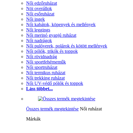
Női edzőruházat
Nöi overállok
Női esőruházat
Női ingek
Női kabátok, köpenyek és mellények
Női leggings
Női merinó gyapjú ruházat
Női nadrágok
Női pulóverek, polárok és kötött mellények
Női pólók, trikók és toppok
Női rövidnadrág
Női sportfehérneműk
Női sportruházat
Női termikus ruházat
Női trekking ruházat
Női UV-védő pólók és toppok
Láss többet...
Összes termék megtekintése
Női ruházat
Márkák