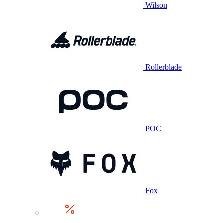
Wilson
Rollerblade
POC
Fox