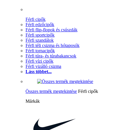
Férfi cipők
Férfi edzőcipők
Férfi flip-flopok és csúszdák
Férfi sportcipők
Férfi szandálok
Férfi téli csizma és hótaposók
Férfi tornacipők
Férfi túra- és túrabakancsok
Férfi vízi cipők
Férfi vizálló csizma
Láss többet...
Összes termék megtekintése
Férfi cipők
Márkák