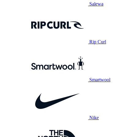
Salewa
Rip Curl
Smartwool
Nike