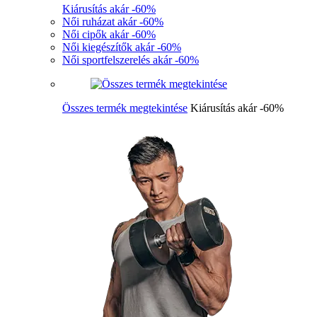
Kiárusítás akár -60%
Női ruházat akár -60%
Női cipők akár -60%
Női kiegészítők akár -60%
Női sportfelszerelés akár -60%
Összes termék megtekintése
Kiárusítás akár -60%