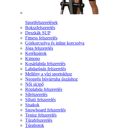
Sportfelszerelések
Bokszfelszerelés
Deszkák SUP
Fitness felszerelés
Görkorcsolya és inline korcsolya
Jóga felszerelés
Kerékpárok
Kimono
Kosárlabda felszerelés
Labdarúgás felszerelés
Mellény a vízi sportokhoz
Neoprén búvárruha úszáshoz
Női sícipő
Röplabda felszerelés
Sífelszerelés
Sífutó felszerelés
Sisakok
Snowboard felszerelés
Tenisz felszerelés
Túrafelszerelés
Túrabotok