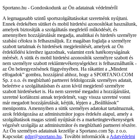
Sportano.hu - Gondoskodunk az Ön adatainak védelméről
A legmagasabb szintű sportszolgáltatásokat szeretnénk nyújtani.
Ennek érdekében sütiket és mobil hirdetési azonosítókat használunk,
amelyek biztosítják a szolgáltatás megfelelő működését, és
amennyiben hozzájárulását megadja, analitikai és hirdetés személyre
szabási célokra is felhasználjuk. Ez magában foglalja a személyre
szabott tartalmak és hirdetések megjelenítését, amelyek az Ön
érdeklődési köreihez igazodnak, valamint ezek hatékonyságának
mérését. A sütik és mobil hirdetési azonosítók személyre szabott és
nem személyre szabott reklámtevékenységekhez is felhasználhatók -
az Ön beleegyezésének függvényében. Ha rákattint a „Mindent
elfogadok” gombra, hozzájárul ahhoz, hogy a SPORTANO.COM
Sp. z o.o. és megbízható partnerei feldolgozzák személyes adatait,
beleértve a szolgáltatásban és azon kívül megjelenő személyre
szabott hirdetéseket is. Ha nem szeretné megadni a hozzájárulást,
szeretné korlátozni annak terjedelmét, vagy vissza szeretné vonni
már megadott hozzájárulását, kérjük, lépjen a „Beállítások”
menüpontra. Amennyiben a sütik személyes adatokat tartalmaznak,
azok feldolgozása az adminisztrátor jogos érdekén alapul, amely a
szolgáltatások magas szintű nyújtását és a marketingtevékenységek
végzését szolgálja az adminisztrátor és megbízható partnerei részére.
Az Ön személyes adatainak kezelője a Sportano.com Sp. z o.o.
Kapcsolat:
gdpr@sportano.hu
. További információk a
Adatvédelmi