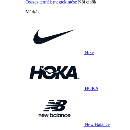
Összes termék megtekintése
Női cipők
Márkák
Nike
HOKA
New Balance