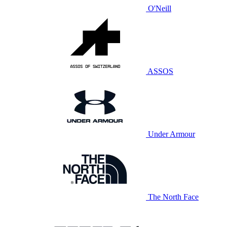
O'Neill
ASSOS
Under Armour
The North Face