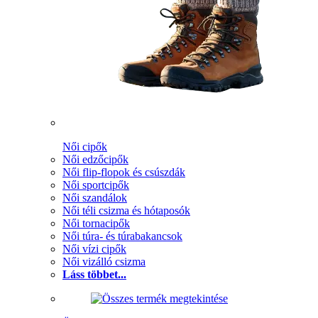
Női cipők
Női edzőcipők
Női flip-flopok és csúszdák
Női sportcipők
Női szandálok
Női téli csizma és hótaposók
Női tornacipők
Női túra- és túrabakancsok
Női vízi cipők
Női vizálló csizma
Láss többet...