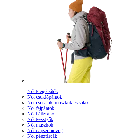
Női kiegészítők
Női csuklópántok
Női csősálak, maszkok és sálak
Női fejpántok
Női hátizsákok
Női kesztyűk
Női maszkok
Női napszemüveg
Női pénztárcák