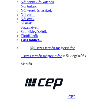
Női sapkák és kalapok
Női táskák
Női vesék és tasakok
Női zokni
Női övek
Sí sisak
Síszemüveg
Strandkiegészítők
Törülközők
Láss többet...
Összes termék megtekintése
Női kiegészítők
Márkák
CEP