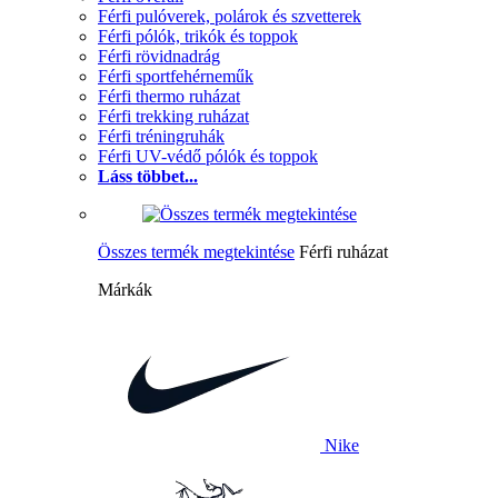
Férfi pulóverek, polárok és szvetterek
Férfi pólók, trikók és toppok
Férfi rövidnadrág
Férfi sportfehérneműk
Férfi thermo ruházat
Férfi trekking ruházat
Férfi tréningruhák
Férfi UV-védő pólók és toppok
Láss többet...
Összes termék megtekintése
Férfi ruházat
Márkák
Nike