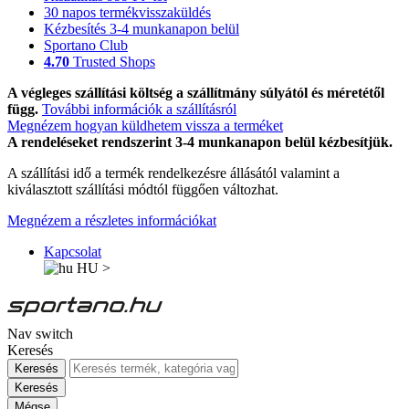
30 napos termékvisszaküldés
Kézbesítés 3-4 munkanapon belül
Sportano Club
4.70
Trusted Shops
A végleges szállítási költség a szállítmány súlyától és méretétől
függ.
További információk a szállításról
Megnézem hogyan küldhetem vissza a terméket
A rendeléseket rendszerint 3-4 munkanapon belül kézbesítjük.
A szállítási idő a termék rendelkezésre állásától valamint a
kiválasztott szállítási módtól függően változhat.
Megnézem a részletes információkat
Kapcsolat
HU
>
Nav switch
Keresés
Keresés
Keresés
Mégse