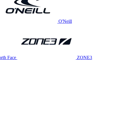
O'Neill
rth Face
ZONE3