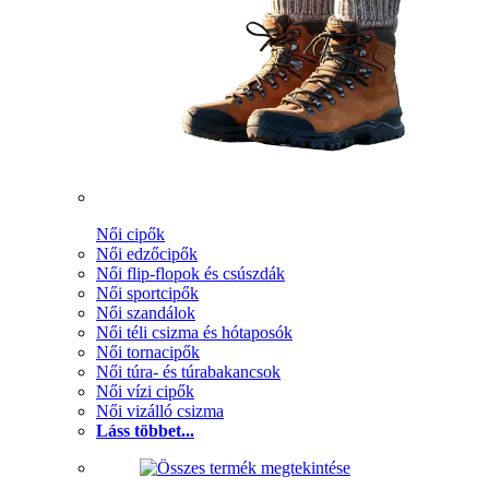
Női cipők
Női edzőcipők
Női flip-flopok és csúszdák
Női sportcipők
Női szandálok
Női téli csizma és hótaposók
Női tornacipők
Női túra- és túrabakancsok
Női vízi cipők
Női vizálló csizma
Láss többet...