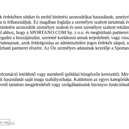
k érdekében sütiket és mobil hirdetési azonosítókat használunk, amelye
ra is felhasználjuk. Ez magában foglalja a személyre szabott tartalmak 
hirdetési azonosítók személyre szabott és nem személyre szabott rekl
l ahhoz, hogy a SPORTANO.COM Sp. z o.o. és megbízható partnerei fel
gadni a hozzájárulást, szeretné korlátozni annak terjedelmét, vagy viss
almaznak, azok feldolgozása az adminisztrátor jogos érdekén alapul, am
ízható partnerei részére. Az Ön személyes adatainak kezelője a Sporta
formáció letölthető vagy menthető (például böngészőn keresztül). Mive
 használatát saját maga szabályozhatja. Kattintson az egyes kategóriák f
vető tartalom megjelenítését vagy szolgáltatásaink bizonyos funkcióina