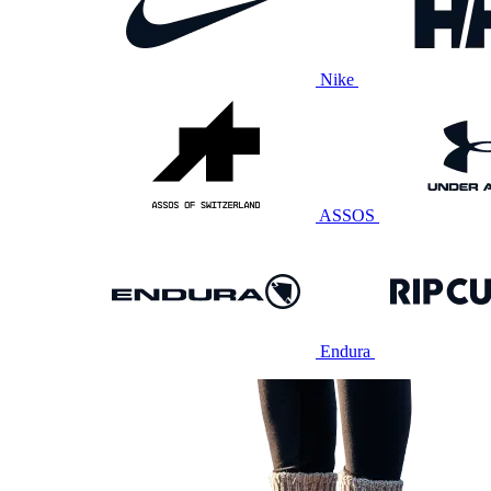
Nike
ASSOS
Endura