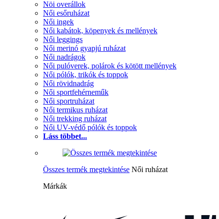
Nöi overállok
Női esőruházat
Női ingek
Női kabátok, köpenyek és mellények
Női leggings
Női merinó gyapjú ruházat
Női nadrágok
Női pulóverek, polárok és kötött mellények
Női pólók, trikók és toppok
Női rövidnadrág
Női sportfehérneműk
Női sportruházat
Női termikus ruházat
Női trekking ruházat
Női UV-védő pólók és toppok
Láss többet...
Összes termék megtekintése
Női ruházat
Márkák