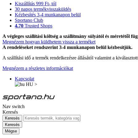
Kiszállítás 999 Ft- tól
30 napos termékvisszaküldés
Kézbesítés 3-4 munkanapon belül
Sportano Club
4.70
Trusted Shops
A végleges szállítási költség a szállítmány súlyától és méretétől füg
Megnézem hogyan küldhetem vissza a terméket
A rendeléseket rendszerint 3-4 munkanapon belül kézbesítjük.
A szállítási idő a termék rendelkezésre állásától valamint a kiválasztot
Megnézem a részletes információkat
Kapcsolat
HU
>
Nav switch
Keresés
Keresés
Keresés
Mégse