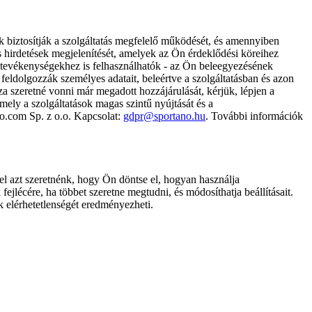
k biztosítják a szolgáltatás megfelelő működését, és amennyiben
és hirdetések megjelenítését, amelyek az Ön érdeklődési köreihez
ámtevékenységekhez is felhasználhatók - az Ön beleegyezésének
dolgozzák személyes adatait, beleértve a szolgáltatásban és azon
za szeretné vonni már megadott hozzájárulását, kérjük, lépjen a
ely a szolgáltatások magas szintű nyújtását és a
no.com Sp. z o.o. Kapcsolat:
gdpr@sportano.hu
. További információk
l azt szeretnénk, hogy Ön döntse el, hogyan használja
ejlécére, ha többet szeretne megtudni, és módosíthatja beállításait.
k elérhetetlenségét eredményezheti.