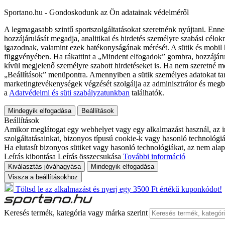
Sportano.hu - Gondoskodunk az Ön adatainak védelméről
A legmagasabb szintű sportszolgáltatásokat szeretnénk nyújtani. Enne
hozzájárulását megadja, analitikai és hirdetés személyre szabási célok
igazodnak, valamint ezek hatékonyságának mérését. A sütik és mobil 
függvényében. Ha rákattint a „Mindent elfogadok” gombra, hozzájáru
kívül megjelenő személyre szabott hirdetéseket is. Ha nem szeretné me
„Beállítások” menüpontra. Amennyiben a sütik személyes adatokat tart
marketingtevékenységek végzését szolgálja az adminisztrátor és megb
a
Adatvédelmi és süti szabályzatunkban
találhatók.
Mindegyik elfogadása
Beállítások
Beállítások
Amikor meglátogat egy webhelyet vagy egy alkalmazást használ, az in
szolgáltatásainkat, bizonyos típusú cookie-k vagy hasonló technológiák
Ha elutasít bizonyos sütiket vagy hasonló technológiákat, az nem alap
Leírás kibontása
Leírás összecsukása
További információ
Kiválasztás jóváhagyása
Mindegyik elfogadása
Vissza a beállításokhoz
Töltsd le az alkalmazást és nyerj egy 3500 Ft értékű kuponkódot!
Keresés termék, kategória vagy márka szerint