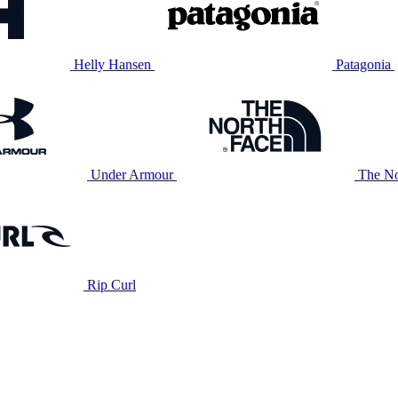
Helly Hansen
Patagonia
Under Armour
The No
Rip Curl