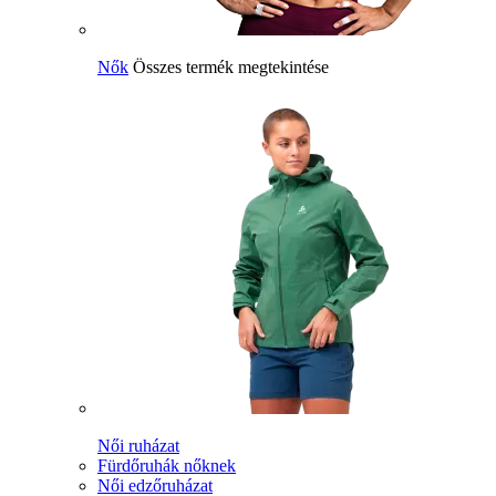
Nők
Összes termék megtekintése
Női ruházat
Fürdőruhák nőknek
Női edzőruházat