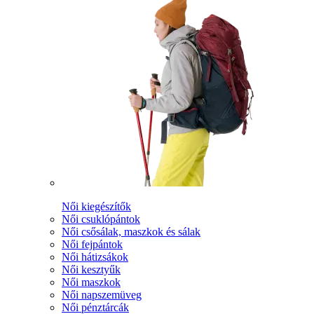
Női kiegészítők
Női csuklópántok
Női csősálak, maszkok és sálak
Női fejpántok
Női hátizsákok
Női kesztyűk
Női maszkok
Női napszemüveg
Női pénztárcák