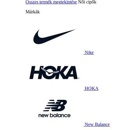
Összes termék megtekintése
Női cipők
Márkák
Nike
HOKA
New Balance