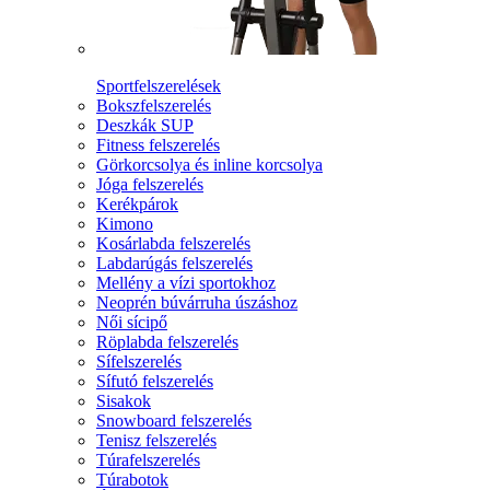
Sportfelszerelések
Bokszfelszerelés
Deszkák SUP
Fitness felszerelés
Görkorcsolya és inline korcsolya
Jóga felszerelés
Kerékpárok
Kimono
Kosárlabda felszerelés
Labdarúgás felszerelés
Mellény a vízi sportokhoz
Neoprén búvárruha úszáshoz
Női sícipő
Röplabda felszerelés
Sífelszerelés
Sífutó felszerelés
Sisakok
Snowboard felszerelés
Tenisz felszerelés
Túrafelszerelés
Túrabotok