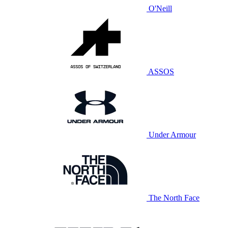
O'Neill
ASSOS
Under Armour
The North Face