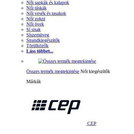
Női sapkák és kalapok
Női táskák
Női vesék és tasakok
Női zokni
Női övek
Sí sisak
Síszemüveg
Strandkiegészítők
Törülközők
Láss többet...
Összes termék megtekintése
Női kiegészítők
Márkák
CEP