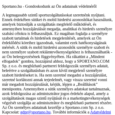
Sportano.hu - Gondoskodunk az Ön adatainak védelméről
A legmagasabb szintű sportszolgáltatásokat szeretnénk nyújtani.
Ennek érdekében sütiket és mobil hirdetési azonosítókat használunk,
amelyek biztosítják a szolgáltatás megfelelő működését, és
amennyiben hozzájárulását megadja, analitikai és hirdetés személyre
szabási célokra is felhasználjuk. Ez magában foglalja a személyre
szabott tartalmak és hirdetések megjelenítését, amelyek az Ön
érdeklődési köreihez igazodnak, valamint ezek hatékonyságának
mérését. A sütik és mobil hirdetési azonosítók személyre szabott és
nem személyre szabott reklámtevékenységekhez is felhasználhatók -
az Ön beleegyezésének függvényében. Ha rákattint a „Mindent
elfogadok” gombra, hozzájárul ahhoz, hogy a SPORTANO.COM
Sp. z o.o. és megbízható partnerei feldolgozzák személyes adatait,
beleértve a szolgáltatásban és azon kívül megjelenő személyre
szabott hirdetéseket is. Ha nem szeretné megadni a hozzájárulást,
szeretné korlátozni annak terjedelmét, vagy vissza szeretné vonni
már megadott hozzájárulását, kérjük, lépjen a „Beállítások”
menüpontra. Amennyiben a sütik személyes adatokat tartalmaznak,
azok feldolgozása az adminisztrátor jogos érdekén alapul, amely a
szolgáltatások magas szintű nyújtását és a marketingtevékenységek
végzését szolgálja az adminisztrátor és megbízható partnerei részére.
Az Ön személyes adatainak kezelője a Sportano.com Sp. z o.o.
Kapcsolat:
gdpr@sportano.hu
. További információk a
Adatvédelmi