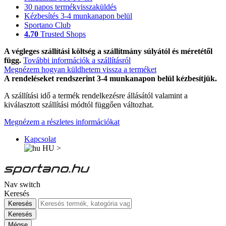
30 napos termékvisszaküldés
Kézbesítés 3-4 munkanapon belül
Sportano Club
4.70
Trusted Shops
A végleges szállítási költség a szállítmány súlyától és méretétől
függ.
További információk a szállításról
Megnézem hogyan küldhetem vissza a terméket
A rendeléseket rendszerint 3-4 munkanapon belül kézbesítjük.
A szállítási idő a termék rendelkezésre állásától valamint a
kiválasztott szállítási módtól függően változhat.
Megnézem a részletes információkat
Kapcsolat
HU
>
Nav switch
Keresés
Keresés
Keresés
Mégse