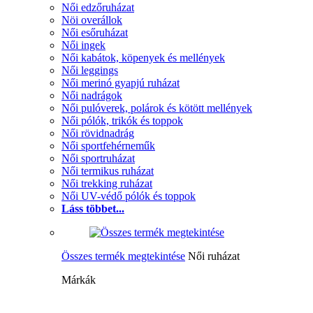
Női edzőruházat
Nöi overállok
Női esőruházat
Női ingek
Női kabátok, köpenyek és mellények
Női leggings
Női merinó gyapjú ruházat
Női nadrágok
Női pulóverek, polárok és kötött mellények
Női pólók, trikók és toppok
Női rövidnadrág
Női sportfehérneműk
Női sportruházat
Női termikus ruházat
Női trekking ruházat
Női UV-védő pólók és toppok
Láss többet...
Összes termék megtekintése
Női ruházat
Márkák