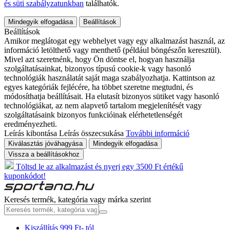
és süti szabályzatunkban
találhatók.
Mindegyik elfogadása
Beállítások
Beállítások
Amikor meglátogat egy webhelyet vagy egy alkalmazást használ, az
információ letölthető vagy menthető (például böngészőn keresztül).
Mivel azt szeretnénk, hogy Ön döntse el, hogyan használja
szolgáltatásainkat, bizonyos típusú cookie-k vagy hasonló
technológiák használatát saját maga szabályozhatja. Kattintson az
egyes kategóriák fejlécére, ha többet szeretne megtudni, és
módosíthatja beállításait. Ha elutasít bizonyos sütiket vagy hasonló
technológiákat, az nem alapvető tartalom megjelenítését vagy
szolgáltatásaink bizonyos funkcióinak elérhetetlenségét
eredményezheti.
Leírás kibontása
Leírás összecsukása
További információ
Kiválasztás jóváhagyása
Mindegyik elfogadása
Vissza a beállításokhoz
Töltsd le az alkalmazást és nyerj egy 3500 Ft értékű
kuponkódot!
Keresés termék, kategória vagy márka szerint
Kiszállítás 999 Ft- tól