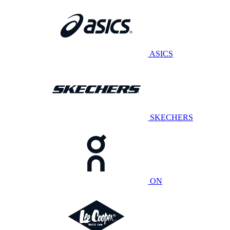
ASICS
SKECHERS
ON