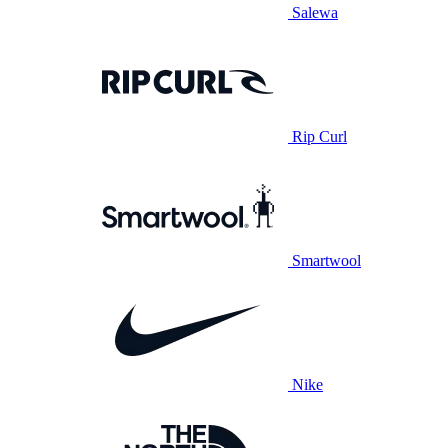
Salewa
Rip Curl
Smartwool
Nike