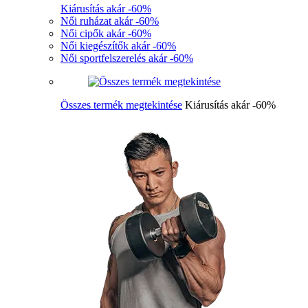
Kiárusítás akár -60%
Női ruházat akár -60%
Női cipők akár -60%
Női kiegészítők akár -60%
Női sportfelszerelés akár -60%
Összes termék megtekintése
Kiárusítás akár -60%