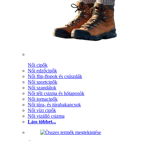
Női cipők
Női edzőcipők
Női flip-flopok és csúszdák
Női sportcipők
Női szandálok
Női téli csizma és hótaposók
Női tornacipők
Női túra- és túrabakancsok
Női vízi cipők
Női vizálló csizma
Láss többet...