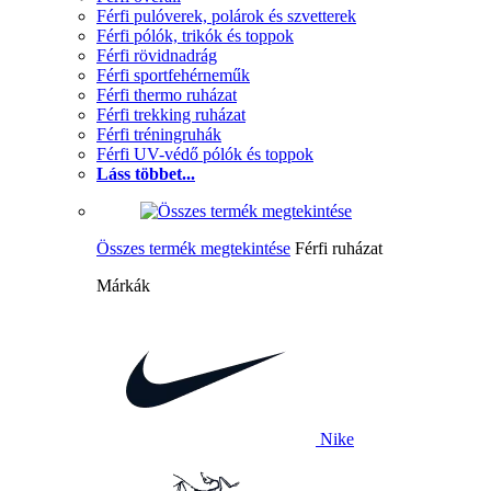
Férfi pulóverek, polárok és szvetterek
Férfi pólók, trikók és toppok
Férfi rövidnadrág
Férfi sportfehérneműk
Férfi thermo ruházat
Férfi trekking ruházat
Férfi tréningruhák
Férfi UV-védő pólók és toppok
Láss többet...
Összes termék megtekintése
Férfi ruházat
Márkák
Nike