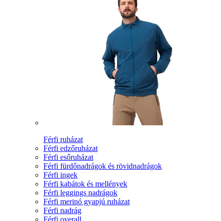
Férfi ruházat
Férfi edzőruházat
Férfi esőruházat
Férfi fürdőnadrágok és rövidnadrágok
Férfi ingek
Férfi kabátok és mellények
Férfi leggings nadrágok
Férfi merinó gyapjú ruházat
Férfi nadrág
Férfi overall