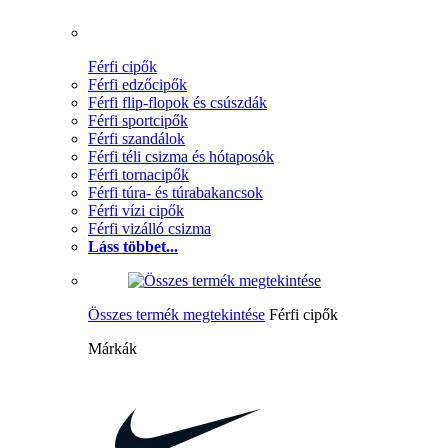
Férfi cipők
Férfi edzőcipők
Férfi flip-flopok és csúszdák
Férfi sportcipők
Férfi szandálok
Férfi téli csizma és hótaposók
Férfi tornacipők
Férfi túra- és túrabakancsok
Férfi vízi cipők
Férfi vizálló csizma
Láss többet...
Összes termék megtekintése
Férfi cipők
Márkák