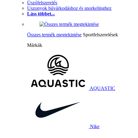
Úszófelszerelés
Uszonyok búvárkodáshoz és snorkelinghez
Láss többet...
Összes termék megtekintése
Sportfelszerelések
Márkák
AQUASTIC
Nike