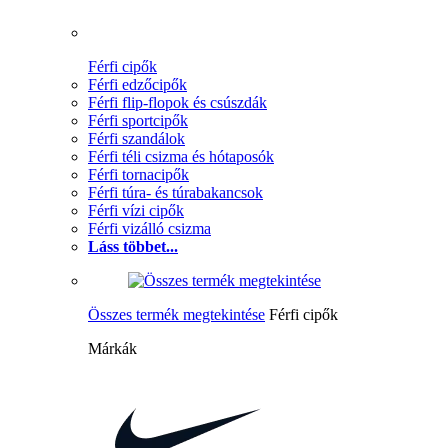
Férfi cipők
Férfi edzőcipők
Férfi flip-flopok és csúszdák
Férfi sportcipők
Férfi szandálok
Férfi téli csizma és hótaposók
Férfi tornacipők
Férfi túra- és túrabakancsok
Férfi vízi cipők
Férfi vizálló csizma
Láss többet...
Összes termék megtekintése
Férfi cipők
Márkák