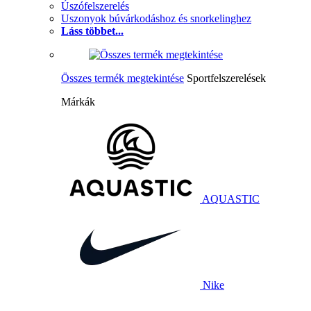
Úszófelszerelés
Uszonyok búvárkodáshoz és snorkelinghez
Láss többet...
Összes termék megtekintése
Sportfelszerelések
Márkák
AQUASTIC
Nike