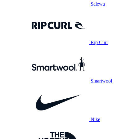
Salewa
Rip Curl
Smartwool
Nike