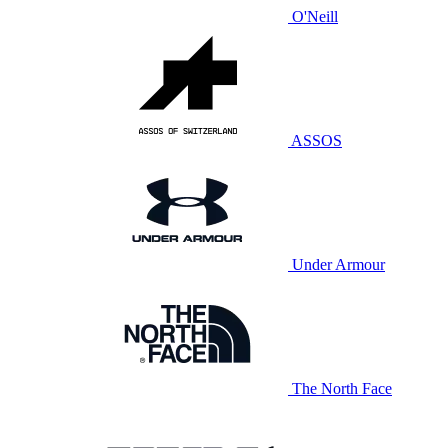
O'Neill
ASSOS
Under Armour
The North Face