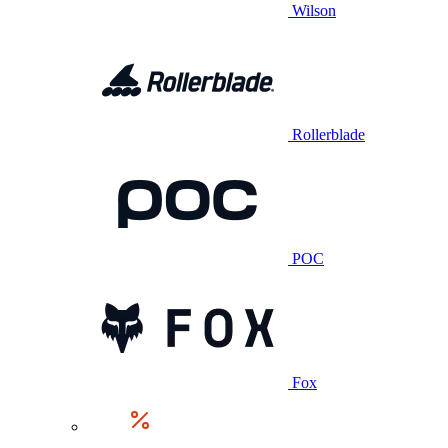
Wilson
Rollerblade
POC
Fox