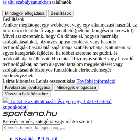
és süti szabályzatunkban
találhatók.
Mindegyik elfogadása
Beállítások
Beállítások
Amikor meglátogat egy webhelyet vagy egy alkalmazást használ, az
információ letölthető vagy menthető (például böngészőn keresztül).
Mivel azt szeretnénk, hogy Ön döntse el, hogyan használja
szolgáltatásainkat, bizonyos típusú cookie-k vagy hasonló
technológiák használatát saját maga szabályozhatja. Kattintson az
egyes kategóriák fejlécére, ha többet szeretne megtudni, és
módosíthatja beállításait. Ha elutasít bizonyos sütiket vagy hasonló
technológiákat, az nem alapvető tartalom megjelenítését vagy
szolgáltatásaink bizonyos funkcióinak elérhetetlenségét
eredményezheti.
Leírás kibontása
Leírás összecsukása
További információ
Kiválasztás jóváhagyása
Mindegyik elfogadása
Vissza a beállításokhoz
Töltsd le az alkalmazást és nyerj egy 3500 Ft értékű
kuponkódot!
Keresés termék, kategória vagy márka szerint
Kiszállítás 999 Ft- tól