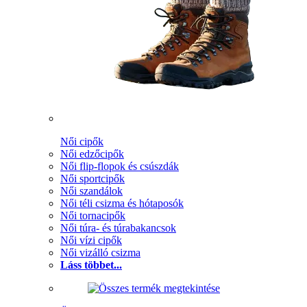
Női cipők
Női edzőcipők
Női flip-flopok és csúszdák
Női sportcipők
Női szandálok
Női téli csizma és hótaposók
Női tornacipők
Női túra- és túrabakancsok
Női vízi cipők
Női vizálló csizma
Láss többet...