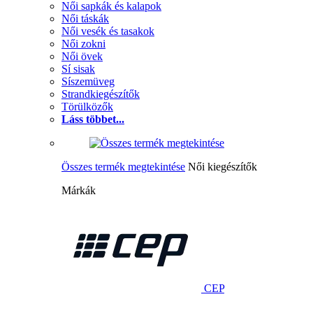
Női sapkák és kalapok
Női táskák
Női vesék és tasakok
Női zokni
Női övek
Sí sisak
Síszemüveg
Strandkiegészítők
Törülközők
Láss többet...
Összes termék megtekintése
Női kiegészítők
Márkák
CEP