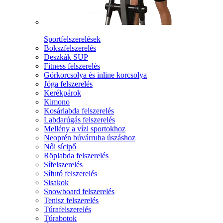
Sportfelszerelések
Bokszfelszerelés
Deszkák SUP
Fitness felszerelés
Görkorcsolya és inline korcsolya
Jóga felszerelés
Kerékpárok
Kimono
Kosárlabda felszerelés
Labdarúgás felszerelés
Mellény a vízi sportokhoz
Neoprén búvárruha úszáshoz
Női sícipő
Röplabda felszerelés
Sífelszerelés
Sífutó felszerelés
Sisakok
Snowboard felszerelés
Tenisz felszerelés
Túrafelszerelés
Túrabotok