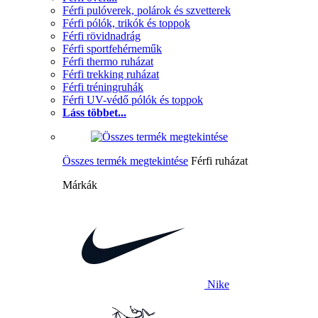
Férfi pulóverek, polárok és szvetterek
Férfi pólók, trikók és toppok
Férfi rövidnadrág
Férfi sportfehérneműk
Férfi thermo ruházat
Férfi trekking ruházat
Férfi tréningruhák
Férfi UV-védő pólók és toppok
Láss többet...
Összes termék megtekintése
Férfi ruházat
Márkák
Nike