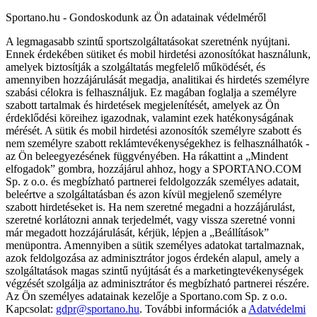
Sportano.hu - Gondoskodunk az Ön adatainak védelméről
A legmagasabb szintű sportszolgáltatásokat szeretnénk nyújtani.
Ennek érdekében sütiket és mobil hirdetési azonosítókat használunk,
amelyek biztosítják a szolgáltatás megfelelő működését, és
amennyiben hozzájárulását megadja, analitikai és hirdetés személyre
szabási célokra is felhasználjuk. Ez magában foglalja a személyre
szabott tartalmak és hirdetések megjelenítését, amelyek az Ön
érdeklődési köreihez igazodnak, valamint ezek hatékonyságának
mérését. A sütik és mobil hirdetési azonosítók személyre szabott és
nem személyre szabott reklámtevékenységekhez is felhasználhatók -
az Ön beleegyezésének függvényében. Ha rákattint a „Mindent
elfogadok” gombra, hozzájárul ahhoz, hogy a SPORTANO.COM
Sp. z o.o. és megbízható partnerei feldolgozzák személyes adatait,
beleértve a szolgáltatásban és azon kívül megjelenő személyre
szabott hirdetéseket is. Ha nem szeretné megadni a hozzájárulást,
szeretné korlátozni annak terjedelmét, vagy vissza szeretné vonni
már megadott hozzájárulását, kérjük, lépjen a „Beállítások”
menüpontra. Amennyiben a sütik személyes adatokat tartalmaznak,
azok feldolgozása az adminisztrátor jogos érdekén alapul, amely a
szolgáltatások magas szintű nyújtását és a marketingtevékenységek
végzését szolgálja az adminisztrátor és megbízható partnerei részére.
Az Ön személyes adatainak kezelője a Sportano.com Sp. z o.o.
Kapcsolat:
gdpr@sportano.hu
. További információk a
Adatvédelmi