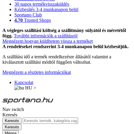
30 napos termékvisszaküldés
Kézbesítés 3-4 munkanapon belül
Sportano Club
4.70
Trusted Shops
A végleges szállítási költség a szállítmány súlyától és méretétől
függ.
További információk a szállításról
Megnézem hogyan küldhetem vissza a terméket
A rendeléseket rendszerint 3-4 munkanapon belül kézbesítjük.
A szállítási idő a termék rendelkezésre állásától valamint a
kiválasztott szállítási módtól függően változhat.
Megnézem a részletes információkat
Kapcsolat
HU
>
Nav switch
Keresés
Keresés
Keresés
Mégse