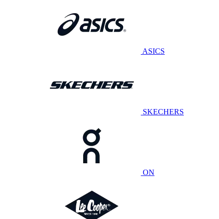
ASICS
SKECHERS
ON