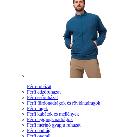
Férfi ruházat
Férfi edzőruházat
Férfi esőruházat
Férfi fürdőnadrágok és rövidnadrágok
Férfi ingek
Férfi kabátok és mellények
Férfi leggings nadrágok
Férfi merinó gyapjú ruházat
Férfi nadrág
Férfi overall