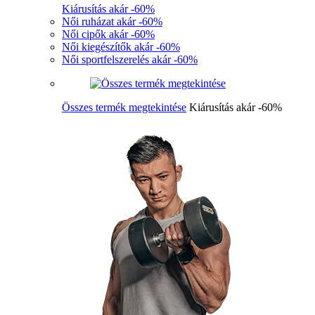
Kiárusítás akár -60%
Női ruházat akár -60%
Női cipők akár -60%
Női kiegészítők akár -60%
Női sportfelszerelés akár -60%
Összes termék megtekintése
Kiárusítás akár -60%