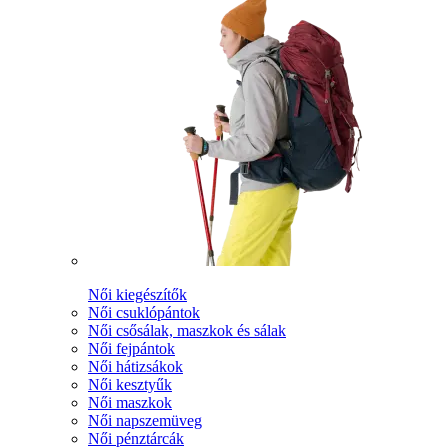
Női kiegészítők
Női csuklópántok
Női csősálak, maszkok és sálak
Női fejpántok
Női hátizsákok
Női kesztyűk
Női maszkok
Női napszemüveg
Női pénztárcák