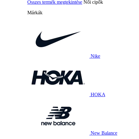
Összes termék megtekintése
Női cipők
Márkák
Nike
HOKA
New Balance