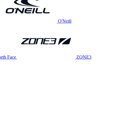
O'Neill
rth Face
ZONE3