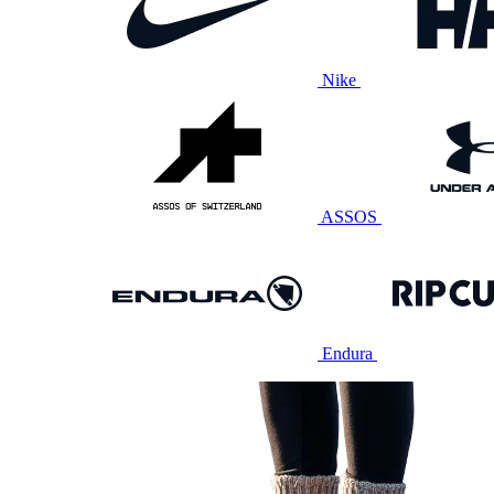
Nike
ASSOS
Endura