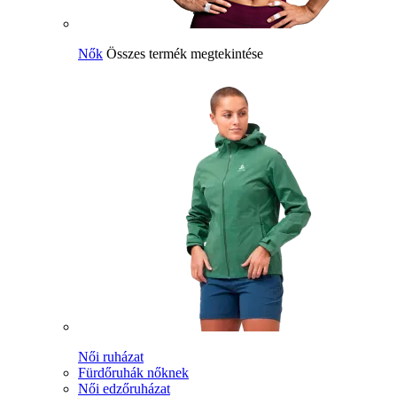
Nők
Összes termék megtekintése
Női ruházat
Fürdőruhák nőknek
Női edzőruházat