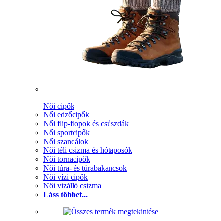
Női cipők
Női edzőcipők
Női flip-flopok és csúszdák
Női sportcipők
Női szandálok
Női téli csizma és hótaposók
Női tornacipők
Női túra- és túrabakancsok
Női vízi cipők
Női vizálló csizma
Láss többet...