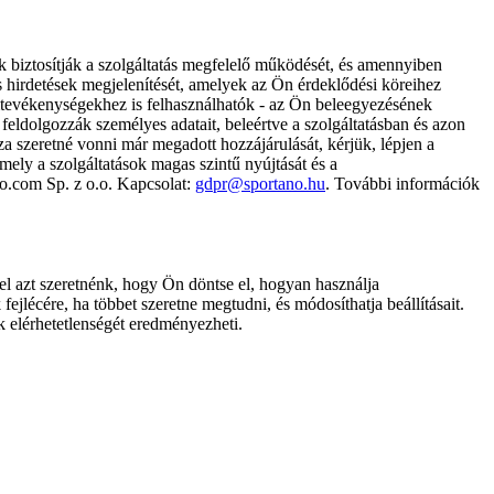
k biztosítják a szolgáltatás megfelelő működését, és amennyiben
és hirdetések megjelenítését, amelyek az Ön érdeklődési köreihez
ámtevékenységekhez is felhasználhatók - az Ön beleegyezésének
dolgozzák személyes adatait, beleértve a szolgáltatásban és azon
za szeretné vonni már megadott hozzájárulását, kérjük, lépjen a
ely a szolgáltatások magas szintű nyújtását és a
no.com Sp. z o.o. Kapcsolat:
gdpr@sportano.hu
. További információk
l azt szeretnénk, hogy Ön döntse el, hogyan használja
ejlécére, ha többet szeretne megtudni, és módosíthatja beállításait.
k elérhetetlenségét eredményezheti.