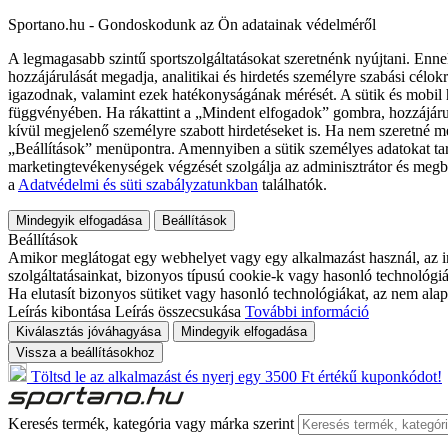
Sportano.hu - Gondoskodunk az Ön adatainak védelméről
A legmagasabb szintű sportszolgáltatásokat szeretnénk nyújtani. Enne
hozzájárulását megadja, analitikai és hirdetés személyre szabási célok
igazodnak, valamint ezek hatékonyságának mérését. A sütik és mobil 
függvényében. Ha rákattint a „Mindent elfogadok” gombra, hozzájáru
kívül megjelenő személyre szabott hirdetéseket is. Ha nem szeretné me
„Beállítások” menüpontra. Amennyiben a sütik személyes adatokat tart
marketingtevékenységek végzését szolgálja az adminisztrátor és megb
a
Adatvédelmi és süti szabályzatunkban
találhatók.
Mindegyik elfogadása
Beállítások
Beállítások
Amikor meglátogat egy webhelyet vagy egy alkalmazást használ, az in
szolgáltatásainkat, bizonyos típusú cookie-k vagy hasonló technológiák
Ha elutasít bizonyos sütiket vagy hasonló technológiákat, az nem alap
Leírás kibontása
Leírás összecsukása
További információ
Kiválasztás jóváhagyása
Mindegyik elfogadása
Vissza a beállításokhoz
Töltsd le az alkalmazást és nyerj egy 3500 Ft értékű kuponkódot!
Keresés termék, kategória vagy márka szerint