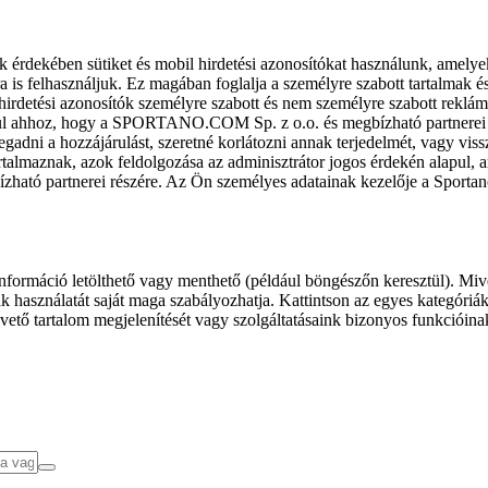
k érdekében sütiket és mobil hirdetési azonosítókat használunk, amelye
ra is felhasználjuk. Ez magában foglalja a személyre szabott tartalmak 
hirdetési azonosítók személyre szabott és nem személyre szabott rekl
l ahhoz, hogy a SPORTANO.COM Sp. z o.o. és megbízható partnerei fel
gadni a hozzájárulást, szeretné korlátozni annak terjedelmét, vagy viss
almaznak, azok feldolgozása az adminisztrátor jogos érdekén alapul, am
ízható partnerei részére. Az Ön személyes adatainak kezelője a Sporta
formáció letölthető vagy menthető (például böngészőn keresztül). Mive
 használatát saját maga szabályozhatja. Kattintson az egyes kategóriák f
vető tartalom megjelenítését vagy szolgáltatásaink bizonyos funkcióina