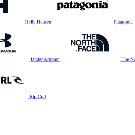
Helly Hansen
Patagonia
Under Armour
The No
Rip Curl