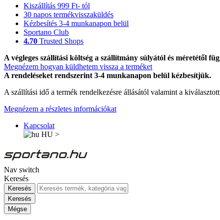
Kiszállítás 999 Ft- tól
30 napos termékvisszaküldés
Kézbesítés 3-4 munkanapon belül
Sportano Club
4.70
Trusted Shops
A végleges szállítási költség a szállítmány súlyától és méretétől füg
Megnézem hogyan küldhetem vissza a terméket
A rendeléseket rendszerint 3-4 munkanapon belül kézbesítjük.
A szállítási idő a termék rendelkezésre állásától valamint a kiválasztot
Megnézem a részletes információkat
Kapcsolat
HU
>
Nav switch
Keresés
Keresés
Keresés
Mégse