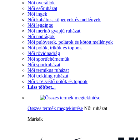
Nöi overállok
Női esőruházat
Női ingek
Női kabátok, köpenyek és mellények
Női leggings
Női merinó gyapjú ruházat
Női nadrágok
Női pulóverek, polárok és kötött mellények
Női pólók, trikók és toppok
Női rövidnadrág
Női sportfehérneműk
Női sportruházat
Női termikus ruházat
Női trekking ruházat
Női UV-védő pólók és toppok
Láss többet...
Összes termék megtekintése
Női ruházat
Márkák