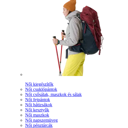
Női kiegészítők
Női csuklópántok
Női csősálak, maszkok és sálak
Női fejpántok
Női hátizsákok
Női kesztyűk
Női maszkok
Női napszemüveg
Női pénztárcák