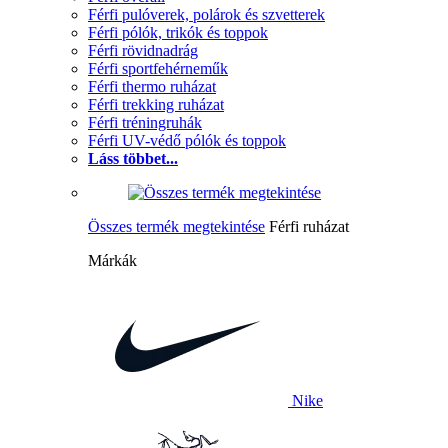
Férfi pulóverek, polárok és szvetterek
Férfi pólók, trikók és toppok
Férfi rövidnadrág
Férfi sportfehérneműk
Férfi thermo ruházat
Férfi trekking ruházat
Férfi tréningruhák
Férfi UV-védő pólók és toppok
Láss többet...
Összes termék megtekintése
Férfi ruházat
Márkák
Nike