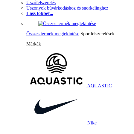
Úszófelszerelés
Uszonyok búvárkodáshoz és snorkelinghez
Láss többet...
Összes termék megtekintése
Sportfelszerelések
Márkák
AQUASTIC
Nike