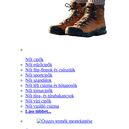
Női cipők
Női edzőcipők
Női flip-flopok és csúszdák
Női sportcipők
Női szandálok
Női téli csizma és hótaposók
Női tornacipők
Női túra- és túrabakancsok
Női vízi cipők
Női vizálló csizma
Láss többet...