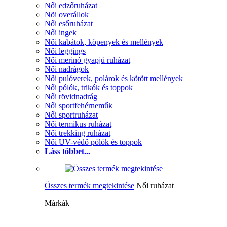
Női edzőruházat
Nöi overállok
Női esőruházat
Női ingek
Női kabátok, köpenyek és mellények
Női leggings
Női merinó gyapjú ruházat
Női nadrágok
Női pulóverek, polárok és kötött mellények
Női pólók, trikók és toppok
Női rövidnadrág
Női sportfehérneműk
Női sportruházat
Női termikus ruházat
Női trekking ruházat
Női UV-védő pólók és toppok
Láss többet...
Összes termék megtekintése
Női ruházat
Márkák