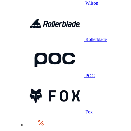
Wilson
Rollerblade
POC
Fox