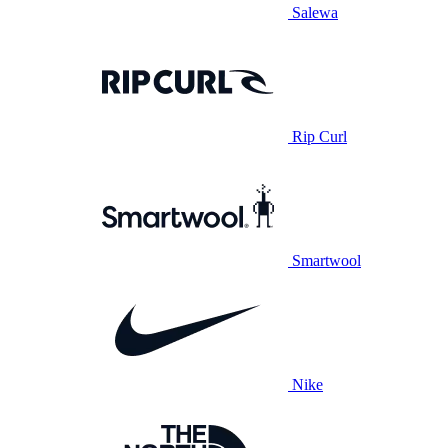
Salewa
Rip Curl
Smartwool
Nike