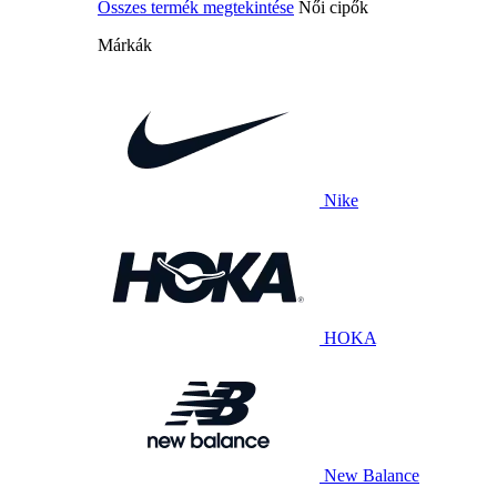
Összes termék megtekintése
Női cipők
Márkák
Nike
HOKA
New Balance