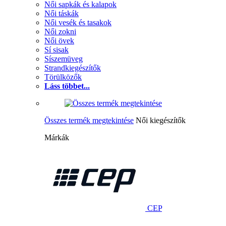
Női sapkák és kalapok
Női táskák
Női vesék és tasakok
Női zokni
Női övek
Sí sisak
Síszemüveg
Strandkiegészítők
Törülközők
Láss többet...
Összes termék megtekintése
Női kiegészítők
Márkák
CEP