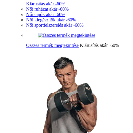
Kiárusítás akár -60%
Női ruházat akár -60%
Női cipők akár -60%
Női kiegészítők akár -60%
Női sportfelszerelés akár -60%
Összes termék megtekintése
Kiárusítás akár -60%