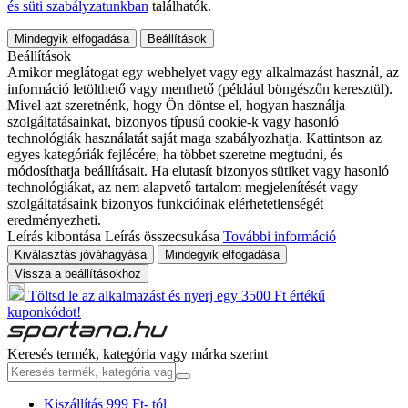
és süti szabályzatunkban
találhatók.
Mindegyik elfogadása
Beállítások
Beállítások
Amikor meglátogat egy webhelyet vagy egy alkalmazást használ, az
információ letölthető vagy menthető (például böngészőn keresztül).
Mivel azt szeretnénk, hogy Ön döntse el, hogyan használja
szolgáltatásainkat, bizonyos típusú cookie-k vagy hasonló
technológiák használatát saját maga szabályozhatja. Kattintson az
egyes kategóriák fejlécére, ha többet szeretne megtudni, és
módosíthatja beállításait. Ha elutasít bizonyos sütiket vagy hasonló
technológiákat, az nem alapvető tartalom megjelenítését vagy
szolgáltatásaink bizonyos funkcióinak elérhetetlenségét
eredményezheti.
Leírás kibontása
Leírás összecsukása
További információ
Kiválasztás jóváhagyása
Mindegyik elfogadása
Vissza a beállításokhoz
Töltsd le az alkalmazást és nyerj egy 3500 Ft értékű
kuponkódot!
Keresés termék, kategória vagy márka szerint
Kiszállítás 999 Ft- tól