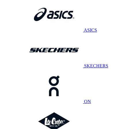
ASICS
SKECHERS
ON