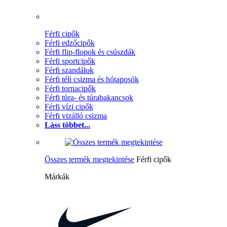
Férfi cipők
Férfi edzőcipők
Férfi flip-flopok és csúszdák
Férfi sportcipők
Férfi szandálok
Férfi téli csizma és hótaposók
Férfi tornacipők
Férfi túra- és túrabakancsok
Férfi vízi cipők
Férfi vizálló csizma
Láss többet...
Összes termék megtekintése
Férfi cipők
Márkák