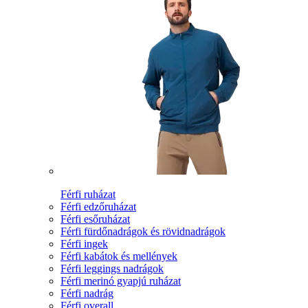
Férfi ruházat
Férfi edzőruházat
Férfi esőruházat
Férfi fürdőnadrágok és rövidnadrágok
Férfi ingek
Férfi kabátok és mellények
Férfi leggings nadrágok
Férfi merinó gyapjú ruházat
Férfi nadrág
Férfi overall