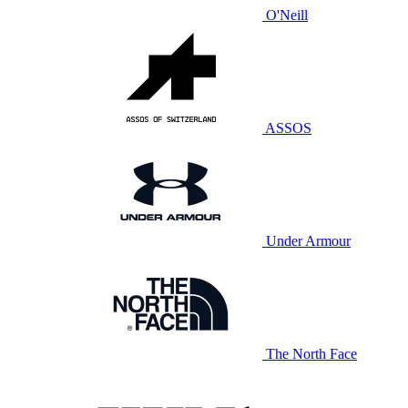
O'Neill
ASSOS
Under Armour
The North Face