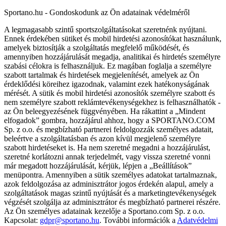
Sportano.hu - Gondoskodunk az Ön adatainak védelméről
A legmagasabb szintű sportszolgáltatásokat szeretnénk nyújtani.
Ennek érdekében sütiket és mobil hirdetési azonosítókat használunk,
amelyek biztosítják a szolgáltatás megfelelő működését, és
amennyiben hozzájárulását megadja, analitikai és hirdetés személyre
szabási célokra is felhasználjuk. Ez magában foglalja a személyre
szabott tartalmak és hirdetések megjelenítését, amelyek az Ön
érdeklődési köreihez igazodnak, valamint ezek hatékonyságának
mérését. A sütik és mobil hirdetési azonosítók személyre szabott és
nem személyre szabott reklámtevékenységekhez is felhasználhatók -
az Ön beleegyezésének függvényében. Ha rákattint a „Mindent
elfogadok” gombra, hozzájárul ahhoz, hogy a SPORTANO.COM
Sp. z o.o. és megbízható partnerei feldolgozzák személyes adatait,
beleértve a szolgáltatásban és azon kívül megjelenő személyre
szabott hirdetéseket is. Ha nem szeretné megadni a hozzájárulást,
szeretné korlátozni annak terjedelmét, vagy vissza szeretné vonni
már megadott hozzájárulását, kérjük, lépjen a „Beállítások”
menüpontra. Amennyiben a sütik személyes adatokat tartalmaznak,
azok feldolgozása az adminisztrátor jogos érdekén alapul, amely a
szolgáltatások magas szintű nyújtását és a marketingtevékenységek
végzését szolgálja az adminisztrátor és megbízható partnerei részére.
Az Ön személyes adatainak kezelője a Sportano.com Sp. z o.o.
Kapcsolat:
gdpr@sportano.hu
. További információk a
Adatvédelmi