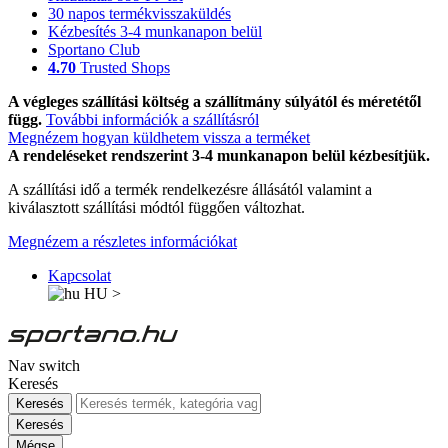
30 napos termékvisszaküldés
Kézbesítés 3-4 munkanapon belül
Sportano Club
4.70
Trusted Shops
A végleges szállítási költség a szállítmány súlyától és méretétől
függ.
További információk a szállításról
Megnézem hogyan küldhetem vissza a terméket
A rendeléseket rendszerint 3-4 munkanapon belül kézbesítjük.
A szállítási idő a termék rendelkezésre állásától valamint a
kiválasztott szállítási módtól függően változhat.
Megnézem a részletes információkat
Kapcsolat
HU
>
Nav switch
Keresés
Keresés
Keresés
Mégse