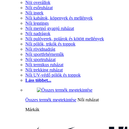
Nöi overállok
Női esőruházat
Női ingek
Női kabátok, köpenyek és mellények
Női leggings
Női merinó gyapjú ruházat
Női nadrágok
Női pulóverek, polárok és kötött mellények
Női pólók, trikók és toppok
Női rövidnadrág
Női sportfehérneműk
Női sportruházat
Női termikus ruházat
Női trekking ruházat
Női UV-védő pólók és toppok
Láss többet...
Összes termék megtekintése
Női ruházat
Márkák