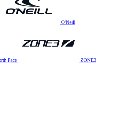
O'Neill
rth Face
ZONE3