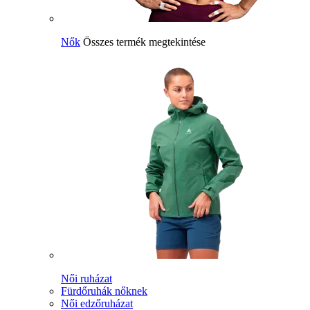
Nők
Összes termék megtekintése
Női ruházat
Fürdőruhák nőknek
Női edzőruházat