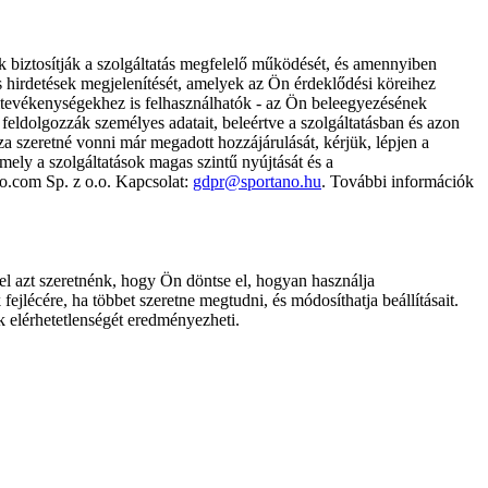
k biztosítják a szolgáltatás megfelelő működését, és amennyiben
és hirdetések megjelenítését, amelyek az Ön érdeklődési köreihez
ámtevékenységekhez is felhasználhatók - az Ön beleegyezésének
dolgozzák személyes adatait, beleértve a szolgáltatásban és azon
za szeretné vonni már megadott hozzájárulását, kérjük, lépjen a
ely a szolgáltatások magas szintű nyújtását és a
no.com Sp. z o.o. Kapcsolat:
gdpr@sportano.hu
. További információk
l azt szeretnénk, hogy Ön döntse el, hogyan használja
ejlécére, ha többet szeretne megtudni, és módosíthatja beállításait.
k elérhetetlenségét eredményezheti.