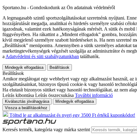
Sportano.hu - Gondoskodunk az Ön adatainak védelméről
A legmagasabb szintű sportszolgáltatásokat szeretnénk nyújtani. Enne
hozzájárulását megadja, analitikai és hirdetés személyre szabási célok
igazodnak, valamint ezek hatékonyságának mérését. A sütik és mobil 
függvényében. Ha rákattint a „Mindent elfogadok” gombra, hozzájáru
kívül megjelenő személyre szabott hirdetéseket is. Ha nem szeretné me
„Beállítások” menüpontra. Amennyiben a sütik személyes adatokat tart
marketingtevékenységek végzését szolgálja az adminisztrátor és megb
a
Adatvédelmi és süti szabályzatunkban
találhatók.
Mindegyik elfogadása
Beállítások
Beállítások
Amikor meglátogat egy webhelyet vagy egy alkalmazást használ, az in
szolgáltatásainkat, bizonyos típusú cookie-k vagy hasonló technológiák
Ha elutasít bizonyos sütiket vagy hasonló technológiákat, az nem alap
Leírás kibontása
Leírás összecsukása
További információ
Kiválasztás jóváhagyása
Mindegyik elfogadása
Vissza a beállításokhoz
Töltsd le az alkalmazást és nyerj egy 3500 Ft értékű kuponkódot!
Keresés termék, kategória vagy márka szerint