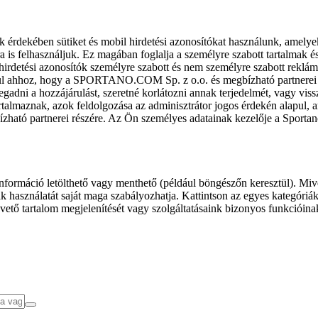
k érdekében sütiket és mobil hirdetési azonosítókat használunk, amelye
ra is felhasználjuk. Ez magában foglalja a személyre szabott tartalmak 
hirdetési azonosítók személyre szabott és nem személyre szabott rekl
l ahhoz, hogy a SPORTANO.COM Sp. z o.o. és megbízható partnerei fel
gadni a hozzájárulást, szeretné korlátozni annak terjedelmét, vagy viss
almaznak, azok feldolgozása az adminisztrátor jogos érdekén alapul, am
ízható partnerei részére. Az Ön személyes adatainak kezelője a Sporta
formáció letölthető vagy menthető (például böngészőn keresztül). Mive
 használatát saját maga szabályozhatja. Kattintson az egyes kategóriák f
vető tartalom megjelenítését vagy szolgáltatásaink bizonyos funkcióina