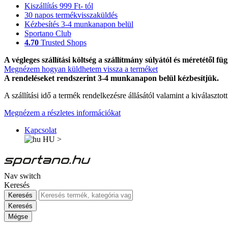
Kiszállítás 999 Ft- tól
30 napos termékvisszaküldés
Kézbesítés 3-4 munkanapon belül
Sportano Club
4.70
Trusted Shops
A végleges szállítási költség a szállítmány súlyától és méretétől füg
Megnézem hogyan küldhetem vissza a terméket
A rendeléseket rendszerint 3-4 munkanapon belül kézbesítjük.
A szállítási idő a termék rendelkezésre állásától valamint a kiválasztot
Megnézem a részletes információkat
Kapcsolat
HU
>
Nav switch
Keresés
Keresés
Keresés
Mégse