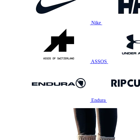
Nike
ASSOS
Endura