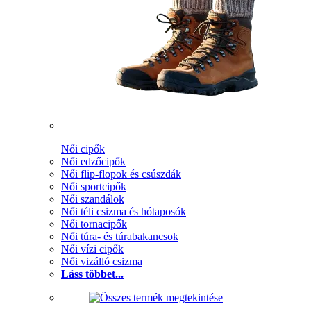
Női cipők
Női edzőcipők
Női flip-flopok és csúszdák
Női sportcipők
Női szandálok
Női téli csizma és hótaposók
Női tornacipők
Női túra- és túrabakancsok
Női vízi cipők
Női vizálló csizma
Láss többet...