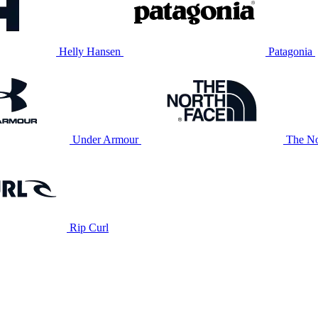
Helly Hansen
Patagonia
Under Armour
The No
Rip Curl