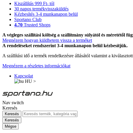
Kiszállítás 999 Ft- tól
30 napos termékvisszaküldés
Kézbesítés 3-4 munkanapon belül
Sportano Club
4.70
Trusted Shops
A végleges szállítási költség a szállítmány súlyától és méretétől füg
Megnézem hogyan küldhetem vissza a terméket
A rendeléseket rendszerint 3-4 munkanapon belül kézbesítjük.
A szállítási idő a termék rendelkezésre állásától valamint a kiválasztot
Megnézem a részletes információkat
Kapcsolat
HU
>
Nav switch
Keresés
Keresés
Keresés
Mégse