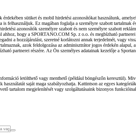
k érdekében sütiket és mobil hirdetési azonosítókat használunk, amelye
ra is felhasználjuk. Ez magában foglalja a személyre szabott tartalmak 
hirdetési azonosítók személyre szabott és nem személyre szabott rekl
l ahhoz, hogy a SPORTANO.COM Sp. z o.o. és megbízható partnerei fel
gadni a hozzájárulást, szeretné korlátozni annak terjedelmét, vagy viss
almaznak, azok feldolgozása az adminisztrátor jogos érdekén alapul, am
ízható partnerei részére. Az Ön személyes adatainak kezelője a Sporta
formáció letölthető vagy menthető (például böngészőn keresztül). Mive
 használatát saját maga szabályozhatja. Kattintson az egyes kategóriák f
vető tartalom megjelenítését vagy szolgáltatásaink bizonyos funkcióina