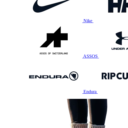
Nike
ASSOS
Endura