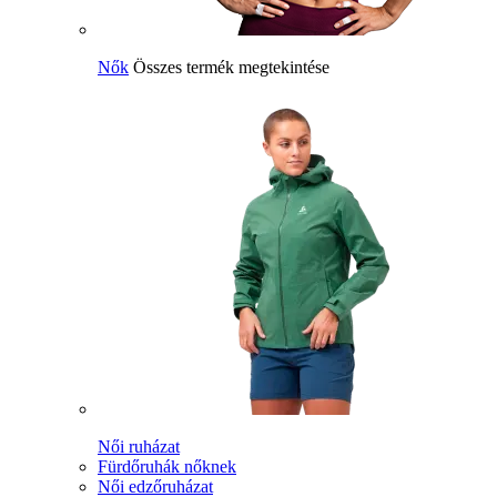
Nők
Összes termék megtekintése
Női ruházat
Fürdőruhák nőknek
Női edzőruházat