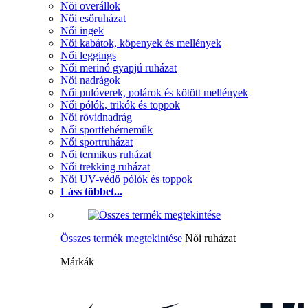
Nöi overállok
Női esőruházat
Női ingek
Női kabátok, köpenyek és mellények
Női leggings
Női merinó gyapjú ruházat
Női nadrágok
Női pulóverek, polárok és kötött mellények
Női pólók, trikók és toppok
Női rövidnadrág
Női sportfehérneműk
Női sportruházat
Női termikus ruházat
Női trekking ruházat
Női UV-védő pólók és toppok
Láss többet...
Összes termék megtekintése
Női ruházat
Márkák