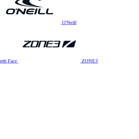
O'Neill
rth Face
ZONE3