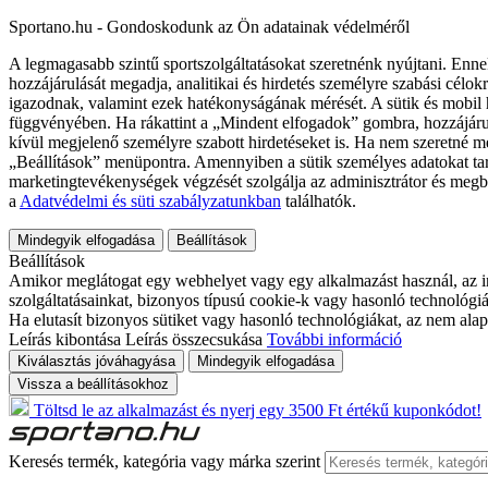
Sportano.hu - Gondoskodunk az Ön adatainak védelméről
A legmagasabb szintű sportszolgáltatásokat szeretnénk nyújtani. Enne
hozzájárulását megadja, analitikai és hirdetés személyre szabási célok
igazodnak, valamint ezek hatékonyságának mérését. A sütik és mobil 
függvényében. Ha rákattint a „Mindent elfogadok” gombra, hozzájáru
kívül megjelenő személyre szabott hirdetéseket is. Ha nem szeretné me
„Beállítások” menüpontra. Amennyiben a sütik személyes adatokat tart
marketingtevékenységek végzését szolgálja az adminisztrátor és megb
a
Adatvédelmi és süti szabályzatunkban
találhatók.
Mindegyik elfogadása
Beállítások
Beállítások
Amikor meglátogat egy webhelyet vagy egy alkalmazást használ, az in
szolgáltatásainkat, bizonyos típusú cookie-k vagy hasonló technológiák
Ha elutasít bizonyos sütiket vagy hasonló technológiákat, az nem alap
Leírás kibontása
Leírás összecsukása
További információ
Kiválasztás jóváhagyása
Mindegyik elfogadása
Vissza a beállításokhoz
Töltsd le az alkalmazást és nyerj egy 3500 Ft értékű kuponkódot!
Keresés termék, kategória vagy márka szerint