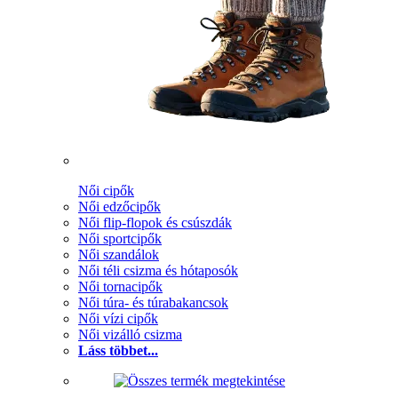
Női cipők
Női edzőcipők
Női flip-flopok és csúszdák
Női sportcipők
Női szandálok
Női téli csizma és hótaposók
Női tornacipők
Női túra- és túrabakancsok
Női vízi cipők
Női vizálló csizma
Láss többet...