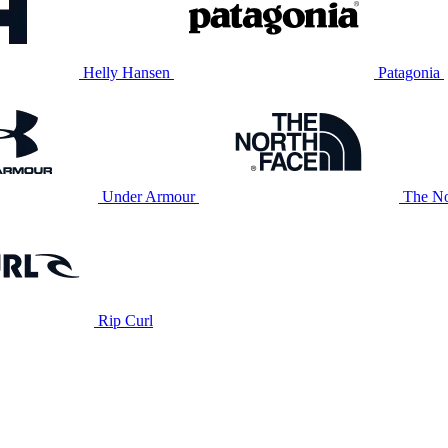
Helly Hansen
Patagonia
Under Armour
The No
Rip Curl