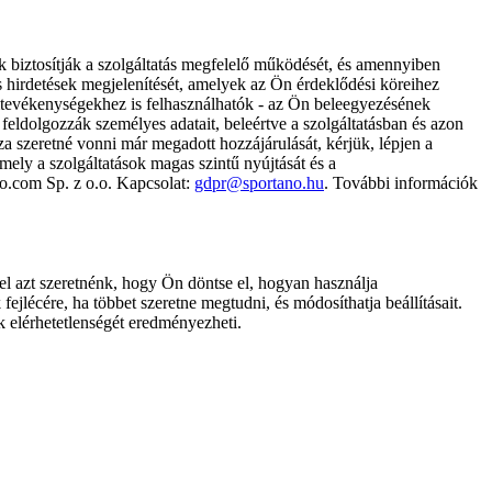
k biztosítják a szolgáltatás megfelelő működését, és amennyiben
és hirdetések megjelenítését, amelyek az Ön érdeklődési köreihez
ámtevékenységekhez is felhasználhatók - az Ön beleegyezésének
dolgozzák személyes adatait, beleértve a szolgáltatásban és azon
za szeretné vonni már megadott hozzájárulását, kérjük, lépjen a
ely a szolgáltatások magas szintű nyújtását és a
no.com Sp. z o.o. Kapcsolat:
gdpr@sportano.hu
. További információk
l azt szeretnénk, hogy Ön döntse el, hogyan használja
ejlécére, ha többet szeretne megtudni, és módosíthatja beállításait.
k elérhetetlenségét eredményezheti.