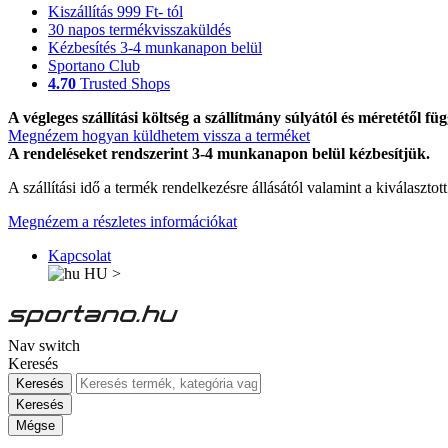
Kiszállítás 999 Ft- tól
30 napos termékvisszaküldés
Kézbesítés 3-4 munkanapon belül
Sportano Club
4.70
Trusted Shops
A végleges szállítási költség a szállítmány súlyától és méretétől füg
Megnézem hogyan küldhetem vissza a terméket
A rendeléseket rendszerint 3-4 munkanapon belül kézbesítjük.
A szállítási idő a termék rendelkezésre állásától valamint a kiválasztot
Megnézem a részletes információkat
Kapcsolat
HU
>
Nav switch
Keresés
Keresés
Keresés
Mégse