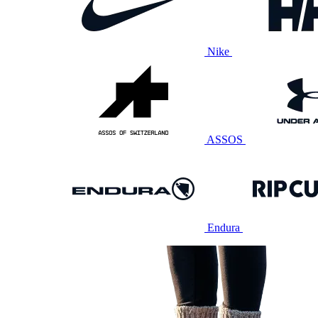
Nike
ASSOS
Endura