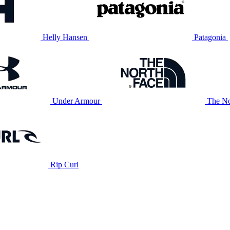
Helly Hansen
Patagonia
Under Armour
The No
Rip Curl