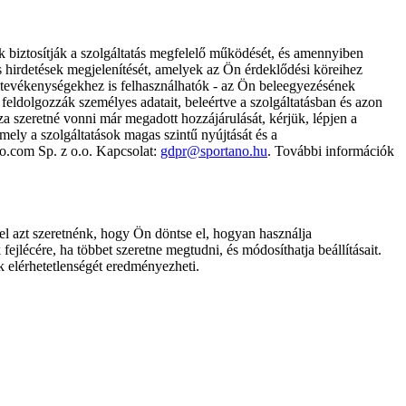
k biztosítják a szolgáltatás megfelelő működését, és amennyiben
és hirdetések megjelenítését, amelyek az Ön érdeklődési köreihez
ámtevékenységekhez is felhasználhatók - az Ön beleegyezésének
dolgozzák személyes adatait, beleértve a szolgáltatásban és azon
za szeretné vonni már megadott hozzájárulását, kérjük, lépjen a
ely a szolgáltatások magas szintű nyújtását és a
no.com Sp. z o.o. Kapcsolat:
gdpr@sportano.hu
. További információk
l azt szeretnénk, hogy Ön döntse el, hogyan használja
ejlécére, ha többet szeretne megtudni, és módosíthatja beállításait.
k elérhetetlenségét eredményezheti.