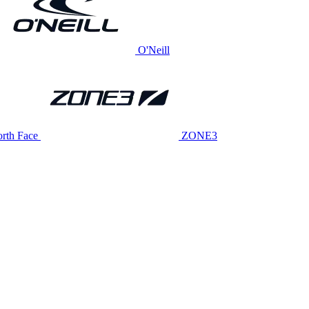
O'Neill
rth Face
ZONE3