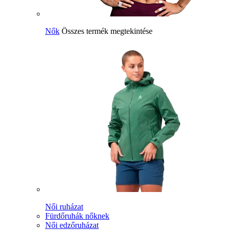
Nők
Összes termék megtekintése
Női ruházat
Fürdőruhák nőknek
Női edzőruházat