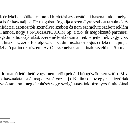
k érdekében sütiket és mobil hirdetési azonosítókat használunk, amelye
ra is felhasználjuk. Ez magában foglalja a személyre szabott tartalmak 
hirdetési azonosítók személyre szabott és nem személyre szabott rekl
l ahhoz, hogy a SPORTANO.COM Sp. z o.o. és megbízható partnerei fel
gadni a hozzájárulást, szeretné korlátozni annak terjedelmét, vagy viss
almaznak, azok feldolgozása az adminisztrátor jogos érdekén alapul, am
ízható partnerei részére. Az Ön személyes adatainak kezelője a Sporta
formáció letölthető vagy menthető (például böngészőn keresztül). Mive
 használatát saját maga szabályozhatja. Kattintson az egyes kategóriák f
vető tartalom megjelenítését vagy szolgáltatásaink bizonyos funkcióina