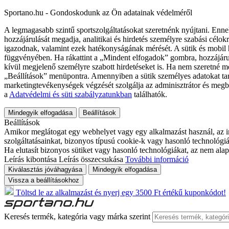
Sportano.hu - Gondoskodunk az Ön adatainak védelméről
A legmagasabb szintű sportszolgáltatásokat szeretnénk nyújtani. Enne
hozzájárulását megadja, analitikai és hirdetés személyre szabási célok
igazodnak, valamint ezek hatékonyságának mérését. A sütik és mobil 
függvényében. Ha rákattint a „Mindent elfogadok” gombra, hozzájáru
kívül megjelenő személyre szabott hirdetéseket is. Ha nem szeretné me
„Beállítások” menüpontra. Amennyiben a sütik személyes adatokat tart
marketingtevékenységek végzését szolgálja az adminisztrátor és megb
a
Adatvédelmi és süti szabályzatunkban
találhatók.
Mindegyik elfogadása
Beállítások
Beállítások
Amikor meglátogat egy webhelyet vagy egy alkalmazást használ, az in
szolgáltatásainkat, bizonyos típusú cookie-k vagy hasonló technológiák
Ha elutasít bizonyos sütiket vagy hasonló technológiákat, az nem alap
Leírás kibontása
Leírás összecsukása
További információ
Kiválasztás jóváhagyása
Mindegyik elfogadása
Vissza a beállításokhoz
Töltsd le az alkalmazást és nyerj egy 3500 Ft értékű kuponkódot!
Keresés termék, kategória vagy márka szerint