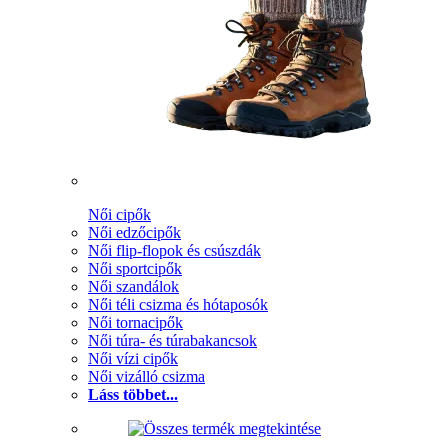
Női cipők
Női edzőcipők
Női flip-flopok és csúszdák
Női sportcipők
Női szandálok
Női téli csizma és hótaposók
Női tornacipők
Női túra- és túrabakancsok
Női vízi cipők
Női vizálló csizma
Láss többet...