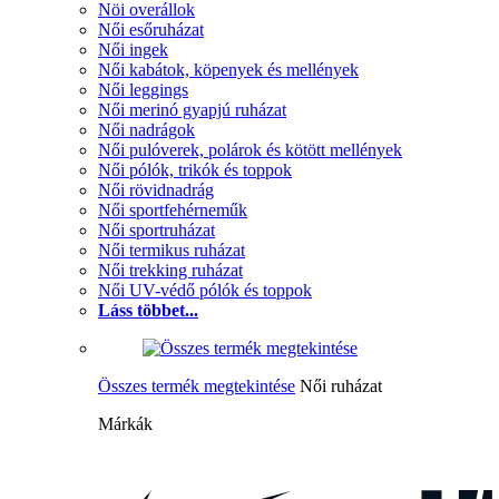
Nöi overállok
Női esőruházat
Női ingek
Női kabátok, köpenyek és mellények
Női leggings
Női merinó gyapjú ruházat
Női nadrágok
Női pulóverek, polárok és kötött mellények
Női pólók, trikók és toppok
Női rövidnadrág
Női sportfehérneműk
Női sportruházat
Női termikus ruházat
Női trekking ruházat
Női UV-védő pólók és toppok
Láss többet...
Összes termék megtekintése
Női ruházat
Márkák