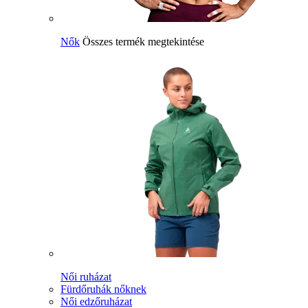
Nők
Összes termék megtekintése
Női ruházat
Fürdőruhák nőknek
Női edzőruházat