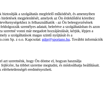
k biztosítják a szolgáltatás megfelelő működését, és amennyiben
és hirdetések megjelenítését, amelyek az Ön érdeklődési köreihez
ámtevékenységekhez is felhasználhatók - az Ön beleegyezésének
dolgozzák személyes adatait, beleértve a szolgáltatásban és azon
za szeretné vonni már megadott hozzájárulását, kérjük, lépjen a
ely a szolgáltatások magas szintű nyújtását és a
no.com Sp. z o.o. Kapcsolat:
gdpr@sportano.hu
. További információk
l azt szeretnénk, hogy Ön döntse el, hogyan használja
ejlécére, ha többet szeretne megtudni, és módosíthatja beállításait.
k elérhetetlenségét eredményezheti.