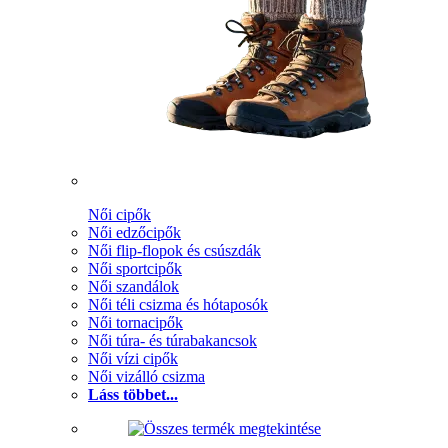
Női cipők
Női edzőcipők
Női flip-flopok és csúszdák
Női sportcipők
Női szandálok
Női téli csizma és hótaposók
Női tornacipők
Női túra- és túrabakancsok
Női vízi cipők
Női vizálló csizma
Láss többet...