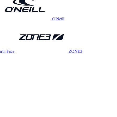
O'Neill
rth Face
ZONE3