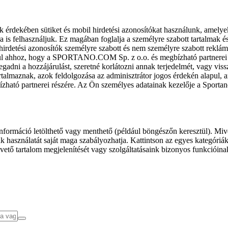
k érdekében sütiket és mobil hirdetési azonosítókat használunk, amelye
ra is felhasználjuk. Ez magában foglalja a személyre szabott tartalmak 
hirdetési azonosítók személyre szabott és nem személyre szabott rekl
l ahhoz, hogy a SPORTANO.COM Sp. z o.o. és megbízható partnerei fel
gadni a hozzájárulást, szeretné korlátozni annak terjedelmét, vagy viss
almaznak, azok feldolgozása az adminisztrátor jogos érdekén alapul, am
ízható partnerei részére. Az Ön személyes adatainak kezelője a Sporta
formáció letölthető vagy menthető (például böngészőn keresztül). Mive
 használatát saját maga szabályozhatja. Kattintson az egyes kategóriák f
vető tartalom megjelenítését vagy szolgáltatásaink bizonyos funkcióina