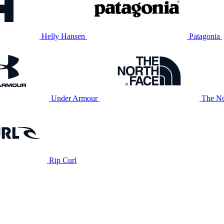
Helly Hansen
Patagonia
Under Armour
The No
Rip Curl