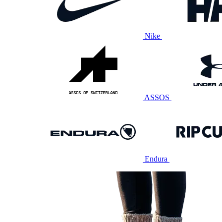
Nike
ASSOS
Endura