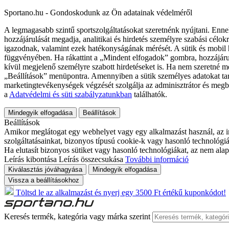
Sportano.hu - Gondoskodunk az Ön adatainak védelméről
A legmagasabb szintű sportszolgáltatásokat szeretnénk nyújtani. Enne
hozzájárulását megadja, analitikai és hirdetés személyre szabási célok
igazodnak, valamint ezek hatékonyságának mérését. A sütik és mobil 
függvényében. Ha rákattint a „Mindent elfogadok” gombra, hozzájáru
kívül megjelenő személyre szabott hirdetéseket is. Ha nem szeretné me
„Beállítások” menüpontra. Amennyiben a sütik személyes adatokat tart
marketingtevékenységek végzését szolgálja az adminisztrátor és megb
a
Adatvédelmi és süti szabályzatunkban
találhatók.
Mindegyik elfogadása
Beállítások
Beállítások
Amikor meglátogat egy webhelyet vagy egy alkalmazást használ, az in
szolgáltatásainkat, bizonyos típusú cookie-k vagy hasonló technológiák
Ha elutasít bizonyos sütiket vagy hasonló technológiákat, az nem alap
Leírás kibontása
Leírás összecsukása
További információ
Kiválasztás jóváhagyása
Mindegyik elfogadása
Vissza a beállításokhoz
Töltsd le az alkalmazást és nyerj egy 3500 Ft értékű kuponkódot!
Keresés termék, kategória vagy márka szerint