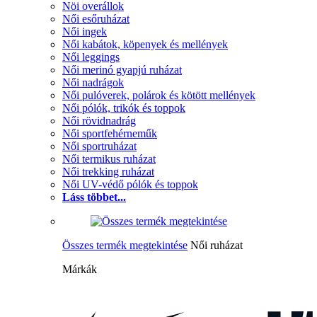
Nöi overállok
Női esőruházat
Női ingek
Női kabátok, köpenyek és mellények
Női leggings
Női merinó gyapjú ruházat
Női nadrágok
Női pulóverek, polárok és kötött mellények
Női pólók, trikók és toppok
Női rövidnadrág
Női sportfehérneműk
Női sportruházat
Női termikus ruházat
Női trekking ruházat
Női UV-védő pólók és toppok
Láss többet...
Összes termék megtekintése
Női ruházat
Márkák