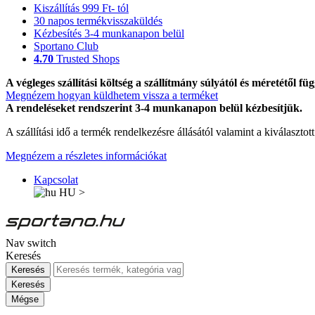
Kiszállítás 999 Ft- tól
30 napos termékvisszaküldés
Kézbesítés 3-4 munkanapon belül
Sportano Club
4.70
Trusted Shops
A végleges szállítási költség a szállítmány súlyától és méretétől füg
Megnézem hogyan küldhetem vissza a terméket
A rendeléseket rendszerint 3-4 munkanapon belül kézbesítjük.
A szállítási idő a termék rendelkezésre állásától valamint a kiválasztot
Megnézem a részletes információkat
Kapcsolat
HU
>
Nav switch
Keresés
Keresés
Keresés
Mégse