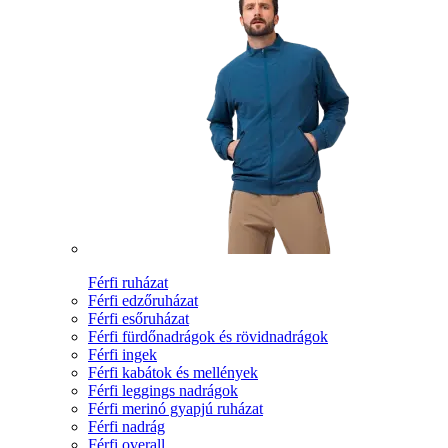
Férfi ruházat
Férfi edzőruházat
Férfi esőruházat
Férfi fürdőnadrágok és rövidnadrágok
Férfi ingek
Férfi kabátok és mellények
Férfi leggings nadrágok
Férfi merinó gyapjú ruházat
Férfi nadrág
Férfi overall