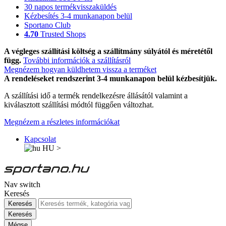
30 napos termékvisszaküldés
Kézbesítés 3-4 munkanapon belül
Sportano Club
4.70
Trusted Shops
A végleges szállítási költség a szállítmány súlyától és méretétől
függ.
További információk a szállításról
Megnézem hogyan küldhetem vissza a terméket
A rendeléseket rendszerint 3-4 munkanapon belül kézbesítjük.
A szállítási idő a termék rendelkezésre állásától valamint a
kiválasztott szállítási módtól függően változhat.
Megnézem a részletes információkat
Kapcsolat
HU
>
Nav switch
Keresés
Keresés
Keresés
Mégse