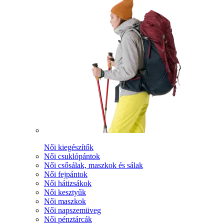
Női kiegészítők
Női csuklópántok
Női csősálak, maszkok és sálak
Női fejpántok
Női hátizsákok
Női kesztyűk
Női maszkok
Női napszemüveg
Női pénztárcák