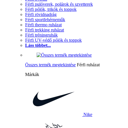
Férfi pulóverek, polárok és szvetterek
Férfi pólók, trikók és toppok
Férfi rövidnadrág
Férfi sportfehérneműk
Férfi thermo ruházat
Férfi trekking ruházat
Férfi tréningruhák
Férfi UV-védő pólók és toppok
Láss többet...
Összes termék megtekintése
Férfi ruházat
Márkák
Nike