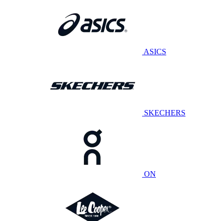
ASICS
SKECHERS
ON