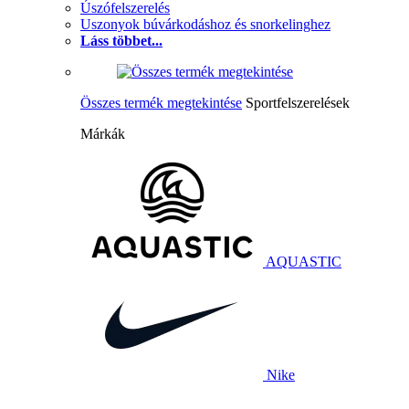
Úszófelszerelés
Uszonyok búvárkodáshoz és snorkelinghez
Láss többet...
Összes termék megtekintése
Sportfelszerelések
Márkák
AQUASTIC
Nike