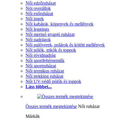
Női edzőruházat
Nöi overállok
Női esőruházat
Női ingek
Női kabátok, köpenyek és mellények
Női leggings
Női merinó gyapjú ruházat
Női nadrágok
Női pulóverek, polárok és kötött mellények
Női pólók, trikók és toppok
Női rövidnadrág
Női sportfehérneműk
Női sportruházat
Női termikus ruházat
Női trekking ruházat
Női UV-védő pólók és toppok
Láss többet...
Összes termék megtekintése
Női ruházat
Márkák