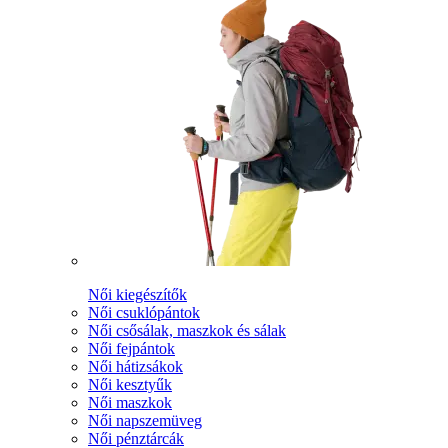
Női kiegészítők
Női csuklópántok
Női csősálak, maszkok és sálak
Női fejpántok
Női hátizsákok
Női kesztyűk
Női maszkok
Női napszemüveg
Női pénztárcák