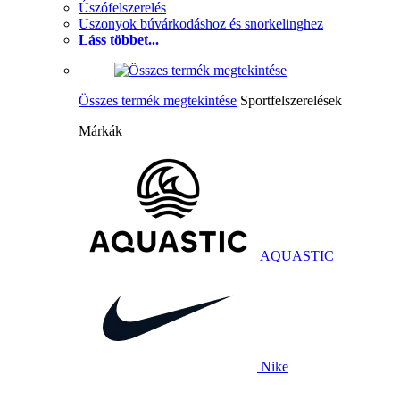
Úszófelszerelés
Uszonyok búvárkodáshoz és snorkelinghez
Láss többet...
Összes termék megtekintése
Sportfelszerelések
Márkák
AQUASTIC
Nike