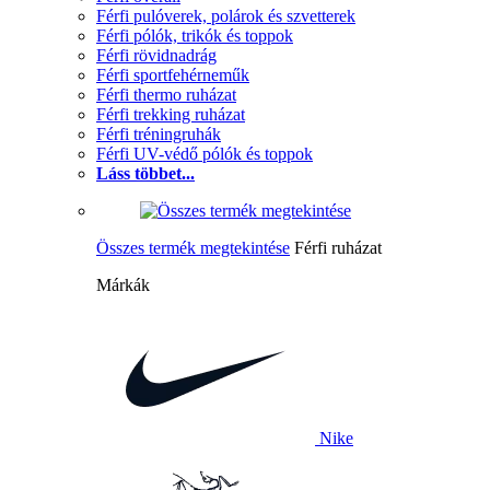
Férfi pulóverek, polárok és szvetterek
Férfi pólók, trikók és toppok
Férfi rövidnadrág
Férfi sportfehérneműk
Férfi thermo ruházat
Férfi trekking ruházat
Férfi tréningruhák
Férfi UV-védő pólók és toppok
Láss többet...
Összes termék megtekintése
Férfi ruházat
Márkák
Nike