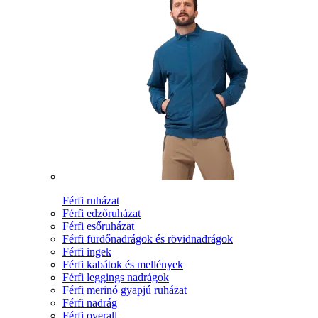
Férfi ruházat
Férfi edzőruházat
Férfi esőruházat
Férfi fürdőnadrágok és rövidnadrágok
Férfi ingek
Férfi kabátok és mellények
Férfi leggings nadrágok
Férfi merinó gyapjú ruházat
Férfi nadrág
Férfi overall