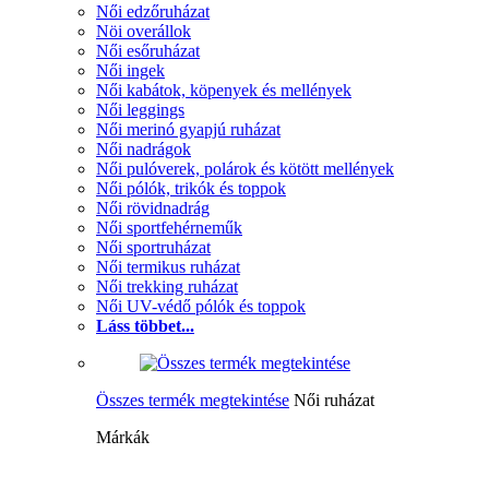
Női edzőruházat
Nöi overállok
Női esőruházat
Női ingek
Női kabátok, köpenyek és mellények
Női leggings
Női merinó gyapjú ruházat
Női nadrágok
Női pulóverek, polárok és kötött mellények
Női pólók, trikók és toppok
Női rövidnadrág
Női sportfehérneműk
Női sportruházat
Női termikus ruházat
Női trekking ruházat
Női UV-védő pólók és toppok
Láss többet...
Összes termék megtekintése
Női ruházat
Márkák