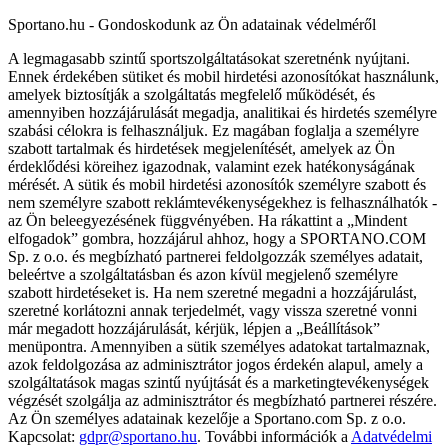
Sportano.hu - Gondoskodunk az Ön adatainak védelméről
A legmagasabb szintű sportszolgáltatásokat szeretnénk nyújtani.
Ennek érdekében sütiket és mobil hirdetési azonosítókat használunk,
amelyek biztosítják a szolgáltatás megfelelő működését, és
amennyiben hozzájárulását megadja, analitikai és hirdetés személyre
szabási célokra is felhasználjuk. Ez magában foglalja a személyre
szabott tartalmak és hirdetések megjelenítését, amelyek az Ön
érdeklődési köreihez igazodnak, valamint ezek hatékonyságának
mérését. A sütik és mobil hirdetési azonosítók személyre szabott és
nem személyre szabott reklámtevékenységekhez is felhasználhatók -
az Ön beleegyezésének függvényében. Ha rákattint a „Mindent
elfogadok” gombra, hozzájárul ahhoz, hogy a SPORTANO.COM
Sp. z o.o. és megbízható partnerei feldolgozzák személyes adatait,
beleértve a szolgáltatásban és azon kívül megjelenő személyre
szabott hirdetéseket is. Ha nem szeretné megadni a hozzájárulást,
szeretné korlátozni annak terjedelmét, vagy vissza szeretné vonni
már megadott hozzájárulását, kérjük, lépjen a „Beállítások”
menüpontra. Amennyiben a sütik személyes adatokat tartalmaznak,
azok feldolgozása az adminisztrátor jogos érdekén alapul, amely a
szolgáltatások magas szintű nyújtását és a marketingtevékenységek
végzését szolgálja az adminisztrátor és megbízható partnerei részére.
Az Ön személyes adatainak kezelője a Sportano.com Sp. z o.o.
Kapcsolat:
gdpr@sportano.hu
. További információk a
Adatvédelmi