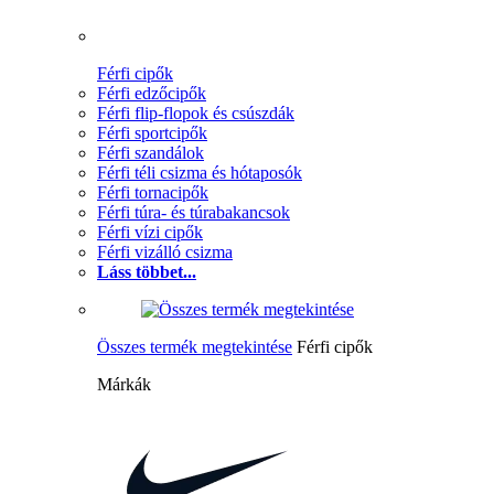
Férfi cipők
Férfi edzőcipők
Férfi flip-flopok és csúszdák
Férfi sportcipők
Férfi szandálok
Férfi téli csizma és hótaposók
Férfi tornacipők
Férfi túra- és túrabakancsok
Férfi vízi cipők
Férfi vizálló csizma
Láss többet...
Összes termék megtekintése
Férfi cipők
Márkák