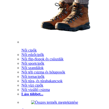
Női cipők
Női edzőcipők
Női flip-flopok és csúszdák
Női sportcipők
Női szandálok
Női téli csizma és hótaposók
Női tornacipők
Női túra- és túrabakancsok
Női vízi cipők
Női vizálló csizma
Láss többet...