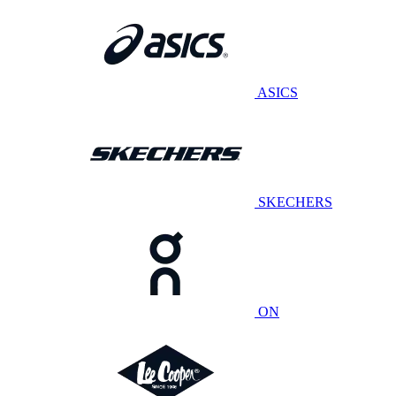
ASICS
SKECHERS
ON