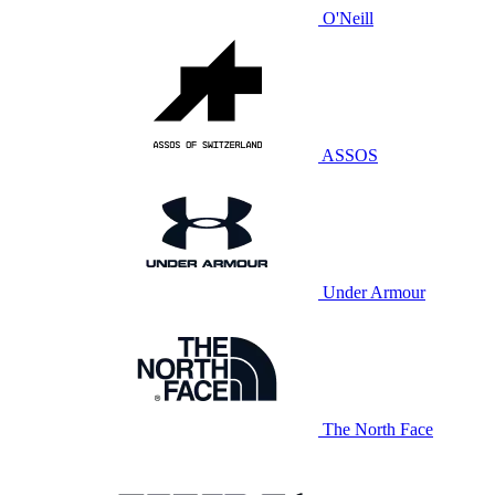
O'Neill
ASSOS
Under Armour
The North Face