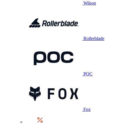
Wilson
Rollerblade
POC
Fox