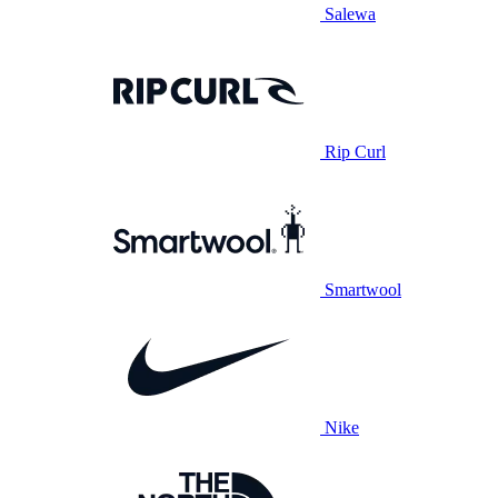
Salewa
Rip Curl
Smartwool
Nike