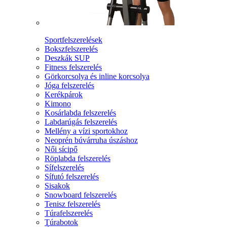
Sportfelszerelések
Bokszfelszerelés
Deszkák SUP
Fitness felszerelés
Görkorcsolya és inline korcsolya
Jóga felszerelés
Kerékpárok
Kimono
Kosárlabda felszerelés
Labdarúgás felszerelés
Mellény a vízi sportokhoz
Neoprén búvárruha úszáshoz
Női sícipő
Röplabda felszerelés
Sífelszerelés
Sífutó felszerelés
Sisakok
Snowboard felszerelés
Tenisz felszerelés
Túrafelszerelés
Túrabotok