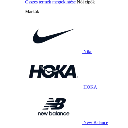
Összes termék megtekintése
Női cipők
Márkák
Nike
HOKA
New Balance