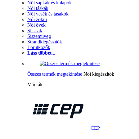
Női sapkák és kalapok
Női táskák
Női vesék és tasakok
Női zokni
Női övek
Sí sisak
Síszemüveg
Strandkiegészítők
Törülközők
Láss többet...
Összes termék megtekintése
Női kiegészítők
Márkák
CEP