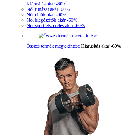
Kiárusítás akár -60%
Női ruházat akár -60%
Női cipők akár -60%
Női kiegészítők akár -60%
Női sportfelszerelés akár -60%
Összes termék megtekintése
Kiárusítás akár -60%