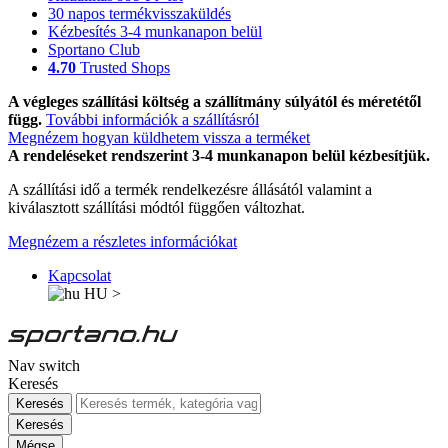
30 napos termékvisszaküldés
Kézbesítés 3-4 munkanapon belül
Sportano Club
4.70
Trusted Shops
A végleges szállítási költség a szállítmány súlyától és méretétől
függ.
További információk a szállításról
Megnézem hogyan küldhetem vissza a terméket
A rendeléseket rendszerint 3-4 munkanapon belül kézbesítjük.
A szállítási idő a termék rendelkezésre állásától valamint a
kiválasztott szállítási módtól függően változhat.
Megnézem a részletes információkat
Kapcsolat
HU
>
Nav switch
Keresés
Keresés
Keresés
Mégse