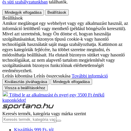
és süti szabályzatunkban
találhatók.
Mindegyik elfogadása
Beállítások
Beállítások
Amikor meglátogat egy webhelyet vagy egy alkalmazást használ, az
információ letölthető vagy menthető (például böngészőn keresztül).
Mivel azt szeretnénk, hogy Ön döntse el, hogyan használja
szolgáltatásainkat, bizonyos típusú cookie-k vagy hasonló
technológiák használatát saját maga szabályozhatja. Kattintson az
egyes kategóriák fejlécére, ha többet szeretne megtudni, és
módosíthatja beállításait. Ha elutasít bizonyos sütiket vagy hasonló
technológiákat, az nem alapvető tartalom megjelenítését vagy
szolgáltatásaink bizonyos funkcióinak elérhetetlenségét
eredményezheti.
Leírás kibontása
Leírás összecsukása
További információ
Kiválasztás jóváhagyása
Mindegyik elfogadása
Vissza a beállításokhoz
Töltsd le az alkalmazást és nyerj egy 3500 Ft értékű
kuponkódot!
Keresés termék, kategória vagy márka szerint
Kiszállítás 999 Ft- tól